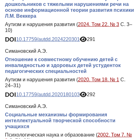
дошкольников с тяжелыми нарушениями речи на
основе информационной теории развития психики
Л.М. Веккера
Аутизм и нарушения развития (
2024. Том 22. № 3
С. 3–
10)
DOI
10.17759/autdd.2024220301
291
Симановский А.Э.
Отношение к совместному обучению детей с
инвалидностью и здоровых детей устуденток
педагогических специальностей
Аутизм и нарушения развития (
2020. Том 18. № 1
С.
24–31)
DOI
10.17759/autdd.2020180103
292
Симановский А.Э.
Социальные механизмы формирования
интеллектуальной творческой способности
учащихся
Психологическая наука и образование (
2002. Том 7. №