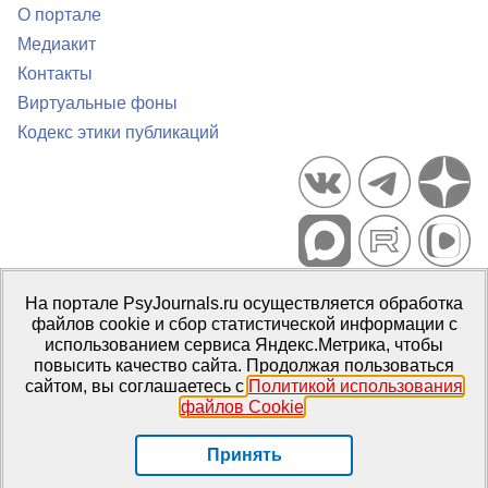
О портале
Медиакит
Контакты
Виртуальные фоны
Кодекс этики публикаций
Портал психологических изданий PsyJournals.ru, 2007–2026
На портале PsyJournals.ru осуществляется обработка
Правила использования материалов
файлов cookie и сбор статистической информации с
Свидетельство регистрации СМИ
Эл № ФС77-66447 от 14 июля
использованием сервиса Яндекс.Метрика, чтобы
2016 г.
повысить качество сайта. Продолжая пользоваться
сайтом, вы соглашаетесь с
Политикой использования
Издатель:
ФГБОУ ВО МГППУ
файлов Cookie
.
Репозиторий открытого доступа
Принять