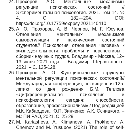
Прохоров А.О. Ментальные механизмы
регуляции психических состояний //
Экспериментальная психология. 2021. Том 14. №
4. C. 182—204. DOI:
https://doi.org/10.17759/exppsy.2021140410
А. О. Прохоров, А. В. Чернов, М. Г. Юсупов.
Отношения ментальных механизмов
саморегуляции и психических состояний
студентов// Психология отношения человека к
жизнедеятельности: проблемы и перспективы :
сборник научных трудов, Владимир - Москва, 12–
13 июля 2021 года. – Владимир: Шерлок-пресс,
2021. – С. 125-128.
Прохоров А. О. Функциональные структуры
ментальной регуляции психических состояний//
Международная конференция, посвященная 125-
летию со дня рождения Б.М. Теплова
«Дифференциальная психология и
психофизиология сегодня: способности,
образование, профессионализм« / Под редакцией
М.К. Кабардова, Ю.П. Зинченко, А.К. Осницкого. –
М.: ПИ РАО, 2021. С
. 25-29.
M. Kartasheva, A. Klimanova, A. Prokhorov, A.
Chernov and M. Yusupov (2021) The role of self-