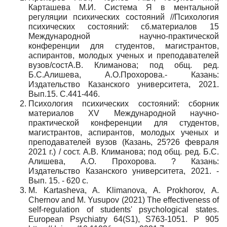
Карташева М.И. Система Я в ментальной
регуляции психических состояний //Психология
психических состояний: сб.материалов 15
Международной научно-практической
конференции для студентов, магистрантов,
аспирантов, молодых ученых и преподавателей
вузов/состА.В. Климанова; под общ. ред.
Б.С.Алишева, А.О.Прохорова.- Казань:
Издательство Казанского университета, 2021.
Вып.15. С.441-446.
Психология психических состояний: сборник
материалов XV Международной научно-
практической конференции для студентов,
магистрантов, аспирантов, молодых ученых и
преподавателей вузов (Казань, 25?26 февраля
2021 г.) / сост. А.В. Климанова; под общ. ред. Б.С.
Алишева, А.О. Прохорова. ? Казань
:
Издательство
Казанского
университета
, 2021. -
Вып
. 15. - 620
с
.
M. Kartasheva, A. Klimanova, A. Prokhorov, A.
Chernov and M. Yusupov (2021) The effectiveness of
self-regulation of students' psychological states.
European Psychiatry 64(S1), S763-1051. P 905