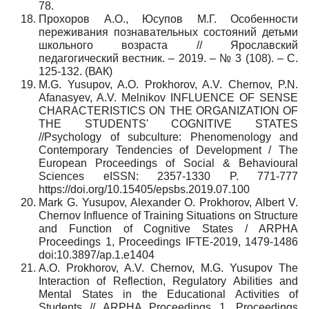
78.
Прохоров А.О., Юсупов М.Г. Особенности
переживания познавательных состояний детьми
школьного возраста // Ярославский
педагогический вестник. – 2019. – № 3 (108). – C.
125-132.
(
ВАК
)
M.G. Yusupov, A.O. Prokhorov, A.V. Chernov, P.N.
Afanasyev, A.V. Melnikov INFLUENCE OF SENSE
CHARACTERISTICS ON THE ORGANIZATION OF
THE STUDENTS' COGNITIVE STATES
//Psychology of subculture: Phenomenology and
Contemporary Tendencies of Development / The
European Proceedings of Social & Behavioural
Sciences eISSN: 2357-1330 P. 771-777
https://doi.org/10.15405/epsbs.2019.07.100
Mark G. Yusupov, Alexander O. Prokhorov, Albert V.
Chernov Influence of Training Situations on Structure
and Function of Cognitive States / ARPHA
Proceedings 1, Proceedings IFTE-2019, 1479-1486
doi:10.3897/ap.1.e1404
A.O. Prokhorov, A.V. Chernov, M.G. Yusupov The
Interaction of Reflection, Regulatory Abilities and
Mental States in the Educational Activities of
Students // ARPHA Proceedings 1, Proceedings