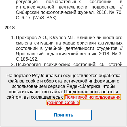
регуляция познавательных состояний в
интеллектуальной деятельности подростков //
Сибирский психологический журнал. 2018. № 70.
С. 6-17. (WoS, ВАК)
2018
Прохоров А.О., Юсупов М.Г. Влияние личностного
смысла ситуации на характеристики актуальных
состояний в учебной деятельности студентов //
Ярославский педагогический вестник, 2018. № 3.
С.185-192.
Психология психических состояний: сб. статей
студентов, магистрантов, аспирантов и молодых
ученых / под ред. М.Г. Юсупова, А.В. Чернова. ?
На портале PsyJournals.ru осуществляется обработка
Казань: Изд-во Казан. ун-та, 2018. ? Вып. 12. ? 136
файлов cookie и сбор статистической информации с
с.
использованием сервиса Яндекс.Метрика, чтобы
Прохоров А.О., Артищева Л.В. Рефлексивные
повысить качество сайта. Продолжая пользоваться
основания познавательных состояний / Восьмая
сайтом, вы соглашаетесь с
Политикой использования
международная конференция по когнитивной
файлов Cookie
.
науке:Тезисы докладов. Светлогорск, 18–21
октября 2018 г. / Отв. ред.А.К. Крылов, В.Д.
Принять
Соловьев. — М.: Изд-во «Институт психологии
РАН», 2018. – С. 848-850 statya_848_850.pdf