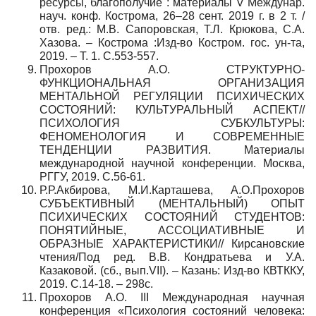
ресурсы, благополучие : материалы V Междунар.
науч. конф. Кострома, 26–28 сент. 2019 г. в 2 т. /
отв. ред.: М.В. Сапоровская, Т.Л. Крюкова, С.А.
Хазова. – Кострома :Изд-во Костром. гос. ун-та,
2019. – Т. 1. С.553-557.
Прохоров А.О. СТРУКТУРНО-
ФУНКЦИОНАЛЬНАЯ ОРГАНИЗАЦИЯ
МЕНТАЛЬНОЙ РЕГУЛЯЦИИ ПСИХИЧЕСКИХ
СОСТОЯНИЙ: КУЛЬТУРАЛЬНЫЙ АСПЕКТ//
ПСИХОЛОГИЯ СУБКУЛЬТУРЫ:
ФЕНОМЕНОЛОГИЯ И СОВРЕМЕННЫЕ
ТЕНДЕНЦИИ РАЗВИТИЯ. Материалы
международной научной конференции. Москва,
РГГУ, 2019. С.56-61.
Р.Р.Акбирова, М.И.Карташева, А.О.Прохоров
СУБЪЕКТИВНЫЙ (МЕНТАЛЬНЫЙ) ОПЫТ
ПСИХИЧЕСКИХ СОСТОЯНИЙ СТУДЕНТОВ:
ПОНЯТИЙНЫЕ, АССОЦИАТИВНЫЕ И
ОБРАЗНЫЕ ХАРАКТЕРИСТИКИ// Кирсановские
чтения/Под ред. В.В. Кондратьева и У.А.
Казаковой. (сб., вып.VII). – Казань: Изд-во КВТККУ,
2019. С.14-18. – 298с.
Прохоров А.О. III Международная научная
конференция «Психология состояний человека: