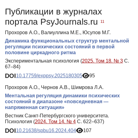
Публикации
Публикации в журналах
Медиа-материалы
портала PsyJournals.ru
11
Прохоров А.О., Валиуллина М.Е., Юсупов М.Г.
Динамика функциональных структур ментальной
регуляции психических состояний в первой
половине циркадного ритма
Экспериментальная психология (
2025. Том 18. № 3
С.
67–84)
DOI
10.17759/exppsy.2025180305
95
Прохоров А.О., Чернов А.В., Шимрова Л.А.
Ментальная регуляция динамики психических
состояний в диапазоне «повседневная —
напряженная ситуация»
Вестник Санкт-Петербургского университета.
Психология (
2024. Том 14. № 4
С. 622–637)
DOI
10.21638/spbu16.2024.404
107