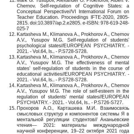
Mark G. Yusupov, Alexander O. Prokhorov, Albert V.
Chernov. Self-regulation of Cognitive States: a
Conceptual Perspective//VI International Forum on
Teacher Education. Proceedings IFTE-2020, 2805-
2815. doi:10.3897/ap.2.e2805. e-ISBN: 978-619-248-
025-7
Kartasheva M., Klimanova A., Prokhorov A., Chernov
A.V., Yusupov M.G. Self-regulation of students'
psychological states//EUROPEAN PSYCHIATRY. -
2021. - Vol.64, Is.. - P.S728-S728.
Kartasheva M., Klimanova A., Prokhorov A., Chernov
A.V., Yusupov M.G. The effectiveness of mental
states' self-regulation of students in the course of
educational activities//EUROPEAN PSYCHIATRY. -
2021. - Vol.64, Is.. - P.S728-S728.
Kartasheva M., Klimanova A., Prokhorov A., Chernov
A.V., Yusupov M.G. The role of self-esteem in the
regulation of students' mental states//EUROPEAN
PSYCHIATRY. - 2021. - Vol.64, Is.. - P.S726-S727.
Прохоров А.О., Карташева М.И. Взаимосвязь
смысловых структур и компонентов системы Я в
ментальной регуляции студентов// Ананьевские
чтения— 2021: материалы международной
научной конференции, 19–22 октября 2021 года