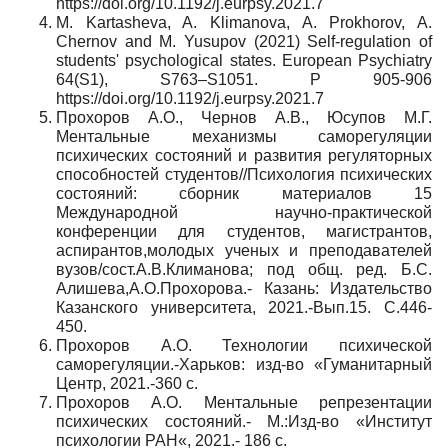
https://doi.org/10.1192/j.eurpsy.2021.7
M. Kartasheva, A. Klimanova, A. Prokhorov, A.
Chernov and M. Yusupov (2021) Self-regulation of
students' psychological states. European Psychiatry
64(S1), S763–S1051. P 905-906
https://doi.org/10.1192/j.eurpsy.2021.7
Прохоров А.О., Чернов А.В., Юсупов М.Г.
Ментальные механизмы саморегуляции
психических состояний и развития регуляторных
способностей студентов//Психология психических
состояний: сборник материалов 15
Международной научно-практической
конференции для студентов, магистрантов,
аспирантов,молодых ученых и преподавателей
вузов/сост.А.В.Климанова; под общ. ред. Б.С.
Алишева,А.О.Прохорова.- Казань: Издательство
Казанского университета, 2021.-Вып.15. С.446-
450.
Прохоров А.О. Технологии психической
саморегуляции.-Харьков: изд-во «Гуманитарный
Центр, 2021.-360 с.
Прохоров А.О. Ментальные репрезентации
психических состояний.- М.:Изд-во «Институт
психологии РАН«, 2021.- 186 с.