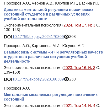
Прохоров А.О., Чернов А.В., Юсупов М.Г., Басина И.С.
Динамика ментальной регуляции психических
состояний студентов в различных условиях
учебной деятельности
Экспериментальная психология (
2024. Том 17. № 3
С.
130–143)
DOI
10.17759/exppsy.2024170309
308
Прохоров А.О., Карташева М.И., Юсупов М.Г.
Взаимосвязь системы «Я» и регуляторных качеств
студентов в различных ситуациях учебной
деятельности
Экспериментальная психология (
2023. Том 16. № 3
С.
139–150)
DOI
10.17759/exppsy.2023160309
230
Прохоров А.О.
Ментальные механизмы регуляции психических
состояний
Экспериментальная психология (
2021. Том 14. № 4
С.