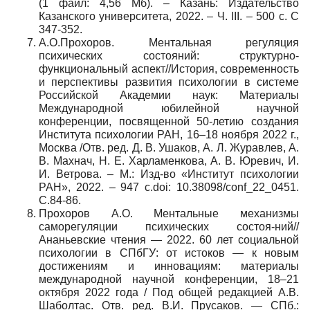
(1 файл: 4,56 Мб). – Казань: Издательство
Казанского университета, 2022. – Ч. III. – 500 с. C
347-352.
А.О.Прохоров. Ментальная регуляция
психических состояний: структурно-
функциональный аспект//История, современность
и перспективы развития психологии в системе
Российской Академии наук: Материалы
Международной юбилейной научной
конференции, посвященной 50-летию создания
Института психологии РАН, 16–18 ноября 2022 г.,
Москва /Отв. ред. Д. В. Ушаков, А. Л. Журавлев, А.
В. Махнач, Н. Е. Харламенкова, А. В. Юревич, И.
И. Ветрова. – М.: Изд-во «Институт психологии
РАН», 2022. – 947 с.doi: 10.38098/conf_22_0451.
С.84-86.
Прохоров А.О. Ментальные механизмы
саморегуляции психических состоя-ний//
Ананьевские чтения — 2022. 60 лет социальной
психологии в СПбГУ: от истоков — к новым
достижениям и инновациям: материалы
международной научной конференции, 18–21
октября 2022 года / Под общей редакцией А.В.
Шаболтас. Отв
.
ред
.
В
.
И
.
Прусаков
. —
СПб
.: