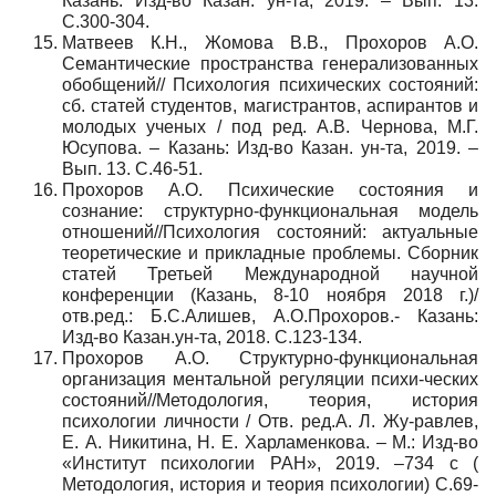
Казань: Изд-во Казан. ун-та, 2019. – Вып. 13.
С.300-304.
Матвеев К.Н., Жомова В.В., Прохоров А.О.
Семантические пространства генерализованных
обобщений// Психология психических состояний:
сб. статей студентов, магистрантов, аспирантов и
молодых ученых / под ред. А.В. Чернова, М.Г.
Юсупова. – Казань: Изд-во Казан. ун-та, 2019. –
Вып. 13. С.46-51.
Прохоров А.О. Психические состояния и
сознание: структурно-функциональная модель
отношений//Психология состояний: актуальные
теоретические и прикладные проблемы. Сборник
статей Третьей Международной научной
конференции (Казань, 8-10 ноября 2018 г.)/
отв.ред.: Б.С.Алишев, А.О.Прохоров.- Казань:
Изд-во Казан.ун-та, 2018. С.123-134.
Прохоров А.О. Структурно-функциональная
организация ментальной регуляции психи-ческих
состояний//Методология, теория, история
психологии личности / Отв. ред.А. Л. Жу-равлев,
Е. А. Никитина, Н. Е. Харламенкова. – М.: Изд-во
«Институт психологии РАН», 2019. –734 с (
Методология, история и теория психологии) С.69-