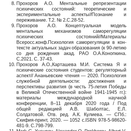
Прохоров А.О. Ментальные репрезентации
психических состояний: теоретические и
экспериментальные аспекты//Познание и
переживание. Т.2. № 2.С.28-52.
Прохоров А.О. Концептуальная модель
ментальных механизмов саморегуляции
психических состояний//Материалы
Всеросс.конф.Психология саморегуляции в кон-
тексте актуальных задач образования (к 90-летию
со дня рождения акад. РАО О.А.Конопкина.
С.2021. С. 37-43.
Прохоров А.О.,Карташева М.И. Система Я и
психические состояния студентов: регуляторный
аспект// Ананьевские чтения — 2020. Психология
служебной деятельности: достижения и
перспективы развития (в честь 75-летия Победы
в Великой Отечественной войне 1941-1945 гг.):
материалы международной научной
конференции, 8–11 декабря 2020 года / Под
общей редакцией А.В. Шаболтас, Е.Л.
Солдатовой. Отв. ред. А.К. Кулиева. — СПб.:
Скифия-принт, 2020. — 1052 с.ISBN 978-5-98620-
481-9. С
.798-799.