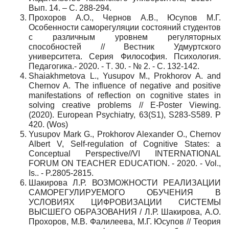
Вып. 14. – С. 288-294.
Прохоров А.О., Чернов А.В., Юсупов М.Г.
Особенности саморегуляции состояний студентов
с различным уровнем регуляторных
способностей // Вестник Удмуртского
университета. Серия
Философия
.
Психология
.
Педагогика
.- 2020. -
Т
. 30. - № 2. -
С
. 132-142.
Shaiakhmetova L., Yusupov M., Prokhorov A. and
Chernov A. The influence of negative and positive
manifestations of reflection on cognitive states in
solving creative problems // E-Poster Viewing.
(2020). European Psychiatry, 63(S1), S283-S589. P
420. (Wos)
Yusupov Mark G., Prokhorov Alexander O., Chernov
Albert V, Self-regulation of Cognitive States: a
Conceptual Perspective//VI INTERNATIONAL
FORUM ON TEACHER EDUCATION. - 2020. - Vol.,
Is.. - P.2805-2815.
Шакирова Л.Р. ВОЗМОЖНОСТИ РЕАЛИЗАЦИИ
САМОРЕГУЛИРУЕМОГО ОБУЧЕНИЯ В
УСЛОВИЯХ ЦИФРОВИЗАЦИИ СИСТЕМЫ
ВЫСШЕГО ОБРАЗОВАНИЯ / Л.Р. Шакирова, А.О.
Прохоров, М.В. Фалилеева, М.Г. Юсупов // Теория