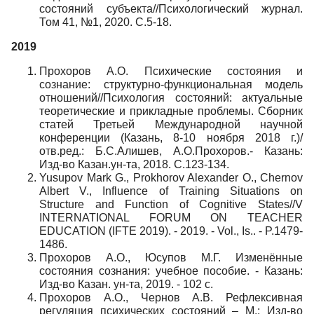
состояний субъекта//Психологический журнал.
Том 41, №1, 2020. С.5-18.
2019
Прохоров А.О. Психические состояния и
сознание: структурно-функциональная модель
отношений//Психология состояний: актуальные
теоретические и прикладные проблемы. Сборник
статей Третьей Международной научной
конференции (Казань, 8-10 ноября 2018 г.)/
отв.ред.: Б.С.Алишев, А.О.Прохоров.- Казань:
Изд-во Казан.ун-та, 2018. С
.123-134.
Yusupov Mark G., Prokhorov Alexander O., Chernov
Albert V., Influence of Training Situations on
Structure and Function of Cognitive States//V
INTERNATIONAL FORUM ON TEACHER
EDUCATION (IFTE 2019). - 2019. - Vol., Is.. - P.1479-
1486.
Прохоров А.О., Юсупов М.Г. Изменённые
состояния сознания: учебное пособие. - Казань:
Изд-во Казан. ун-та, 2019. - 102 с.
Прохоров А.О., Чернов А.В. Рефлексивная
регуляция психических состояний – М.: Изд-во