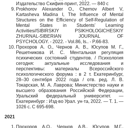
Издательство
Скифия
-
принт
, 2022. — 840
с
Prokhorov Alexander O., Chernov Albert V,
Kartasheva Madina I, The Influence of Mental
Structures on the Efficiency of Self-Regulation of
Mental States in Students' Learning
Activities//SIBIRSKIY PSIKHOLOGICHESKIY
ZHURNAL-SIBERIAN JOURNAL OF
PSYCHOLOGY. - 2022. - Vol.86, Is.. - P.66-83.
Прохоров А. О., Чернов А. В., Юсупов М. Г.,
Решетникова И. С. Ментальная регуляция
психических состояний студентов. / Психология
сегодня: актуальные исследования и
перспективы: материалы Всероссийского
психологического форума : в 2 т. Екатеринбург,
28–30 сентября 2022 года / отв. ред. Л. В.
Токарская, М. А. Лаврова; Министерство науки и
высшего образования Российской Федерации,
Уральский федеральный университет. —
‑
‑
Екатеринбург : Изд
во
Урал
.
ун
та
, 2022.
—
Т
. 1.
—
1026
с
.
С
695-698.
2021
Прохоров А.О., Чернов А.В., Юсупов М.Г.,