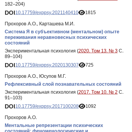
182–204)
DOI
10.17759/exppsy.2021140410
1815
Прохоров А.О., Карташева М.И.
Система Я в субъективном (ментальном) опыте
переживания неравновесных психических
состояний
Экспериментальная психология (
2020. Том 13. № 3
С.
89–104)
DOI
10.17759/exppsy.2020130307
725
Прохоров А.О., Юсупов М.Г.
Рефлексивный слой познавательных состояний
Экспериментальная психология (
2017. Том 10. № 2
С.
91–103)
DOI
10.17759/exppsy.2017100208
1092
Прохоров А.О.
Ментальные репрезентации психических
состояний: феноменологические и