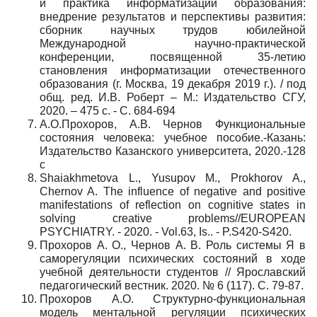
и практика информатизации образования:
внедрение результатов и перспективы развития:
сборник научных трудов юбилейной
Международной научно-практической
конференции, посвященной 35-летию
становления информатизации отечественного
образования (г. Москва, 19 декабря 2019 г.). / под
общ. ред. И.В. Роберт – М.: Издательство СГУ,
2020. – 475 с. - С. 684-694
А.О.Прохоров, А.В. Чернов Функциональные
состояния человека: учебное пособие.-Казань:
Издательство Казанского университета, 2020.-128
с
Shaiakhmetova L., Yusupov M., Prokhorov A.,
Chernov A. The influence of negative and positive
manifestations of reflection on cognitive states in
solving creative problems//EUROPEAN
PSYCHIATRY. - 2020. - Vol.63, Is.. - P.S420-S420.
Прохоров А. О., Чернов А. В. Роль системы Я в
саморегуляции психических состояний в ходе
учебной деятельности студентов // Ярославский
педагогический вестник. 2020. № 6 (117). С. 79-87.
Прохоров А.О. Структурно-функциональная
модель ментальной регуляции психических