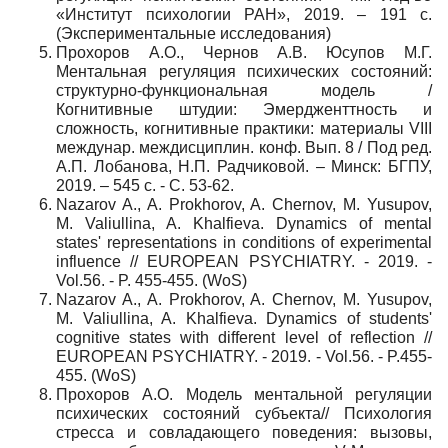
«Институт психологии РАН», 2019. – 191 с.
(Экспериментальные исследования)
Прохоров А.О., Чернов А.В. Юсупов М.Г.
Ментальная регуляция психических состояний:
структурно-функциональная модель /
Когнитивные штудии: Эмердженттность и
сложность, когнитивные практики: материалы VIII
междунар. междисциплин. конф. Вып. 8 / Под ред.
А.П. Лобанова, Н.П. Радчиковой. – Минск: БГПУ,
2019. – 545 с. - С. 53-62.
Nazarov A., A. Prokhorov, A. Chernov, M. Yusupov,
M. Valiullina, A. Khalfieva. Dynamics of mental
states' representations in conditions of experimental
influence // EUROPEAN PSYCHIATRY. - 2019. -
Vol.56. - P. 455-455. (WoS)
Nazarov A., A. Prokhorov, A. Chernov, M. Yusupov,
M. Valiullina, A. Khalfieva. Dynamics of students'
cognitive states with different level of reflection //
EUROPEAN PSYCHIATRY. - 2019. - Vol.56. - P.455-
455.
(WoS)
Прохоров А.О. Модель ментальной регуляции
психических состояний субъекта// Психология
стресса и совладающего поведения: вызовы,