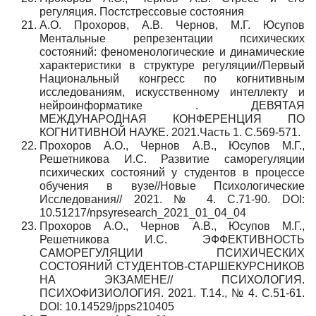
регуляция. Постстрессовые состояния
А.О. Прохоров, А.В. Чернов, М.Г. Юсупов
Ментальные репрезентации психических
состояний: феноменологические и динамические
характеристики в структуре регуляции//Первый
Национальный конгресс по когнитивным
исследованиям, искусственному интеллекту и
нейроинформатике . ДЕВЯТАЯ
МЕЖДУНАРОДНАЯ КОНФЕРЕНЦИЯ ПО
КОГНИТИВНОЙ НАУКЕ. 2021.Часть 1. С.569-571.
Прохоров А.О., Чернов А.В., Юсупов М.Г.,
Решетникова И.С. Развитие саморегуляции
психических состояний у студентов в процессе
обучения в вузе//Новые Психологические
Исследования// 2021. № 4. С.71-90. DOI:
10.51217/npsyresearch_2021_01_04_04
Прохоров А.О., Чернов А.В., Юсупов М.Г.,
Решетникова И.С. ЭФФЕКТИВНОСТЬ
САМОРЕГУЛЯЦИИ ПСИХИЧЕСКИХ
СОСТОЯНИЙ СТУДЕНТОВ-СТАРШЕКУРСНИКОВ
НА ЭКЗАМЕНЕ// ПСИХОЛОГИЯ.
ПСИХОФИЗИОЛОГИЯ. 2021. Т.14., № 4. С.51-61.
DOI: 10.14529/jpps210405