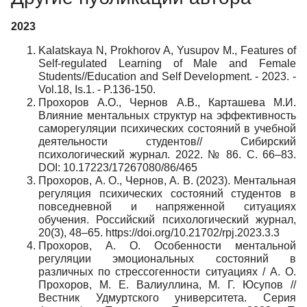
2023
Kalatskaya N, Prokhorov A, Yusupov M., Features of
Self-regulated Learning of Male and Female
Students//Education and Self Development. - 2023. -
Vol.18, Is.1. - P.136-150.
Прохоров А.О., Чернов А.В., Карташева М.И.
Влияние ментальных структур на эффективность
саморегуляции психических состояний в учебной
деятельности студентов// Сибирский
психологический журнал. 2022. № 86. С. 66–83.
DOI: 10.17223/17267080/86/465
Прохоров, А. О., Чернов, А. В. (2023). Ментальная
регуляция психических состояний студентов в
повседневной и напряженной ситуациях
обучения. Российский психологический журнал,
20(3), 48–65. https://doi.org/10.21702/rpj.2023.3.3
Прохоров, А. О. Особенности ментальной
регуляции эмоциональных состояний в
различных по стрессогенности ситуациях / А. О.
Прохоров, М. Е. Валиуллина, М. Г. Юсупов //
Вестник Удмуртского университета. Серия