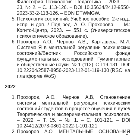
Философия. Психология. Педагогика. – 2023. – Т.
33, № 2. – С. 113-126. – DOI 10.35634/2412-9550-
2023-33-2-113-126. – EDN DTWMGW.
Психология состояний: Учебное пособие. 2-е изд.,
испр. и доп. / Под ред. А. О. Прохорова. — М.:
Когито-Центр, 2023. — 551 с. (Университетское
психологическое образование).
Прохоров А.О., Чернов А.В., Карташева М.И.
Система Я в ментальной регуляции психических
состояний//Вестник Российского фонда
фундаментальных исследований. Гуманитарные
и общественные науки. № 1 (112). С.119-131. DOI:
10.22204/2587-8956-2023-112-01-119-130 (RSCI на
платформе WoS)
2022
Прохоров, А.О., Чернов А.В, Становление
системы ментальной регуляции психических
состояний студентов в процессе обучения в вузе//
Теоретическая и экспериментальная психология.
– 2022. – Т. 15. – № 1. – С. 101-121. – DOI
10.24412/2073-0861-2022-1-101-121.
Прохоров А.О. МЕНТАЛЬНЫЕ ОСНОВАНИЯ