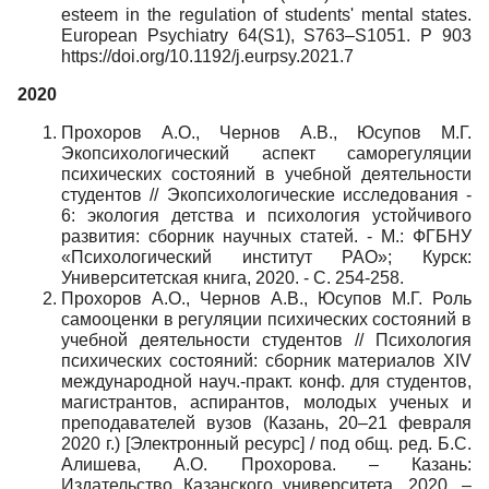
esteem in the regulation of students' mental states.
European Psychiatry 64(S1), S763–S1051. P 903
https://doi.org/10.1192/j.eurpsy.2021.7
2020
Прохоров А.О., Чернов А.В., Юсупов М.Г.
Экопсихологический аспект саморегуляции
психических состояний в учебной деятельности
студентов // Экопсихологические исследования -
6: экология детства и психология устойчивого
развития: сборник научных статей. - М.: ФГБНУ
«Психологический институт РАО»; Курск:
Университетская книга, 2020. - С. 254-258.
Прохоров А.О., Чернов А.В., Юсупов М.Г. Роль
самооценки в регуляции психических состояний в
учебной деятельности студентов // Психология
психических состояний: сборник материалов XIV
международной науч.-практ. конф. для студентов,
магистрантов, аспирантов, молодых ученых и
преподавателей вузов (Казань, 20–21 февраля
2020 г.) [Электронный ресурс] / под общ. ред. Б.С.
Алишева, А.О. Прохорова. – Казань:
Издательство Казанского университета, 2020. –