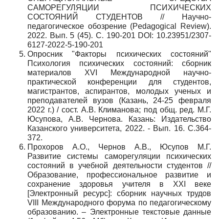
САМОРЕГУЛЯЦИИ ПСИХИЧЕСКИХ
СОСТОЯНИЙ СТУДЕНТОВ // Научно-
педагогическое обозрение (Pedagogical Review).
2022. Вып. 5 (45). С. 190-201 DOI: 10.23951/2307-
6127-2022-5-190-201
Опросник "Факторы психических состояний"
Психология психических состояний: сборник
материалов XVI Международной научно-
практической конференции для студентов,
магистрантов, аспирантов, молодых ученых и
преподавателей вузов (Казань, 24-25 февраля
2022 г.) / сост. А.В. Климанова; под общ. ред. М.Г.
Юсупова, А.В. Чернова. Казань: Издательство
Казанского университета, 2022. - Вып. 16. С.364-
372.
Прохоров А.О., Чернов А.В., Юсупов М.Г.
Развитие системы саморегуляции психических
состояний в учебной деятельности студентов //
Образование, профессиональное развитие и
сохранение здоровья учителя в XXI веке
[Электронный ресурс]: сборник научных трудов
VIII Международного форума по педагогическому
образованию. – Электронные текстовые данные