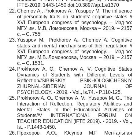
IFTE-2019, 1443-1450 doi:10.3897/ap.1.e1370
Chernov A., Prokhorov A., Yusupov M. The influence
of personality traits on students' cognitive states //
XVI European congress of psychology. –
Изд
-
во
:
МГУ
им
.
М
.
В
.
Ломоносова
,
Москва
– 2019. – 2157
с
. –
С
. 755.
Yusupov M., Prokhorov A., Chernov A. Cognitive
states and mental mechanisms of their regulation //
XVI European congress of psychology. –
Изд
-
во
:
МГУ
им
.
М
.
В
.
Ломоносова
,
Москва
. – 2019. – 2157
с
. –
С
. 1531.
Prokhorov A. O., Chernov A, V, Cognitive States
Dynamics of Students with Different Levels of
Reflection//SIBIRSKIY PSIKHOLOGICHESKIY
ZHURNAL-SIBERIAN JOURNAL OF
PSYCHOLOGY. - 2019. - Vol., Is.74. - P.110-125.
Prokhorov A. O., Chernov A. V., Yusupov M. G., The
Interaction of Reflection, Regulatory Abilities and
Mental States in the Educational Activities of
Students//V INTERNATIONAL FORUM ON
TEACHER EDUCATION (IFTE 2019). - 2019. - Vol.,
Is.. - P.1443-1450.
Прохоров А.О., Юсупов М.Г. Ментальная