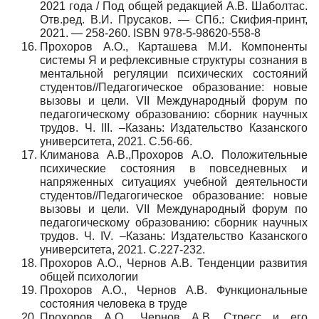
2021 года / Под общей редакцией А.В. Шаболтас.
Отв.ред. В.И. Прусаков. — СПб.: Скифия-принт,
2021. — 258-260. ISBN 978-5-98620-558-8
Прохоров А.О., Карташева М.И. Компоненты
системы Я и рефлексивные структуры сознания в
ментальной регуляции психических состояний
студентов//Педагогическое образование: новые
вызовы и цели. VII Международный форум по
педагогическому образованию: сборник научных
трудов. Ч. III. –Казань: Издательство Казанского
университета, 2021. С.56-66.
Климанова А.В.,Прохоров А.О. Положительные
психические состояния в повседневных и
напряженных ситуациях учебной деятельности
студентов//Педагогическое образование: новые
вызовы и цели. VII Международный форум по
педагогическому образованию: сборник научных
трудов. Ч. IV. –Казань: Издательство Казанского
университета, 2021. С.227-232.
Прохоров А.О., Чернов А.В. Тенденции развития
общей психологии
Прохоров А.О., Чернов А.В. Функциональные
состояния человека в труде
Прохоров А.О., Чернов А.В. Стресс и его