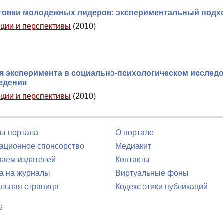
отовки молодежных лидеров: экспериментальный подх
иции и перспективы
(2010)
 эксперимента в социально-психологическом исслед
едения
иции и перспективы
(2010)
ы портала
О портале
ционное спонсорство
Медиакит
аем издателей
Контакты
а на журналы
Виртуальные фоны
льная страница
Кодекс этики публикаций
6