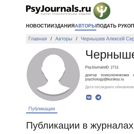
Перейти к основному содержанию
НОВОСТИ
ИЗДАНИЯ
АВТОРЫ
ПОДАТЬ РУКО
Главная
Авторы
Чернышев Алексей Сер
Черныше
PsyJournalsID: 2711
доктор психологических
psychology@kursksu.ru
Дата последнего обновления
Публикации
Публикации в журналах 