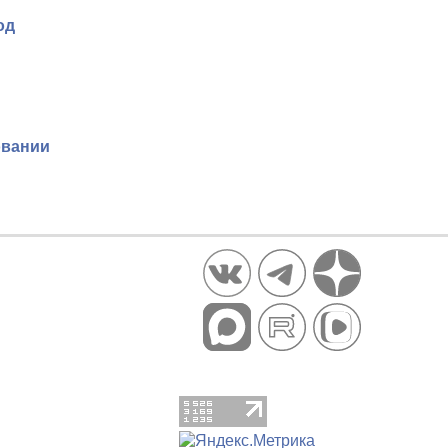
од
овании