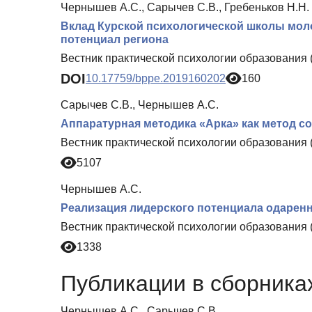
Чернышев А.С., Сарычев С.В., Гребеньков Н.Н.
Вклад Курской психологической школы мол
потенциал региона
Вестник практической психологии образования 
DOI
10.17759/bppe.2019160202
160
Сарычев С.В., Чернышев А.С.
Аппаратурная методика «Арка» как метод с
Вестник практической психологии образования 
5107
Чернышев А.С.
Реализация лидерского потенциала одарен
Вестник практической психологии образования 
1338
Публикации в сборниках
Чернышев А.С., Сарычев С.В.