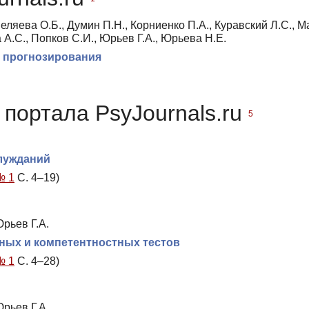
еляева О.Б., Думин П.Н., Корниенко П.А., Куравский Л.С., 
А.С., Попков С.И., Юрьев Г.А., Юрьева Н.Е.
и прогнозирования
портала PsyJournals.ru
5
лужданий
№ 1
С. 4–19)
Юрьев Г.А.
ных и компетентностных тестов
№ 1
С. 4–28)
Юрьев Г.А.