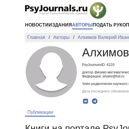
Перейти к основному содержанию
НОВОСТИ
ИЗДАНИЯ
АВТОРЫ
ПОДАТЬ РУКО
Главная
Авторы
Алхимов Валерий Иван
Алхимов
PsyJournalsID: 4220
доктор физико-математиче
Федерация, alvaliv@list.ru
Член редколлегии научного
Дата последнего обновления
Публикации
Книги на портале PsyJo