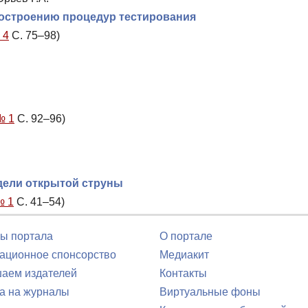
построению процедур тестирования
 4
С. 75–98)
№ 1
С. 92–96)
дели открытой струны
№ 1
С. 41–54)
ы портала
О портале
ционное спонсорство
Медиакит
аем издателей
Контакты
а на журналы
Виртуальные фоны