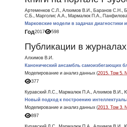
Артеменков С.Л., Алхимов В.И., Баранов С.Н., Б
С.Б., Марголис А.А., Мармалюк П.А., Панфилова 
Марковские модели в задачах диагностики 
Год
2017
598
Публикации в журналах 
Алхимов В.И.
Канонический ансамбль самоизбегающих б
Моделирование и анализ данных (
2015. Том 5. 
377
Куравский Л.С., Мармалюк П.А., Алхимов В.И., 
Новый подход к построению интеллектуаль
Моделирование и анализ данных (
2013. Том 3. 
897
Куравский Л.С., Мармалюк П.А., Алхимов В.И., 