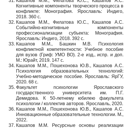
Кашапов М.М., Филатова Ю.С., Кашапов А.С.
Когнитивные компоненты творческого процесса в
конфликте: Монография. Ярославль: Индиго,
2018. 360 с.
Кашапов М.М., Филатова Ю.С., Кашапов А.С.
Событийно-когнитивные компоненты
профессионализации субъекта: Монография.
Ярославль: Индиго, 2018. 392 с.
Кашапов М.М., Башкин М.В. Психология
конфликтной компетентности: Учебное пособие
для вузов (Гриф: УМО ВО). 2-е изд., испр. и доп.
М.: Юрайт, 2019. 147 с.
Кашапов М.М., Пошехонова Ю.В., Кашапов А.С.
Психология образовательных технологий:
Учебно-методическое пособие. Ярославль: ЯрГУ,
2020. 68 с.
Факультет психологии Ярославского
государственного университета им. П.Г.
Демидова. К 50-летнему юбилею факультета
психологии / коллектив авторов. Ярославль, 2020.
Кашапов М.М., Пошехонова Ю.В., Кашапов А.С.
Инновационные образовательные технологии. М.,
2022.
Кашапов М.М. Ресурсные основы реализации