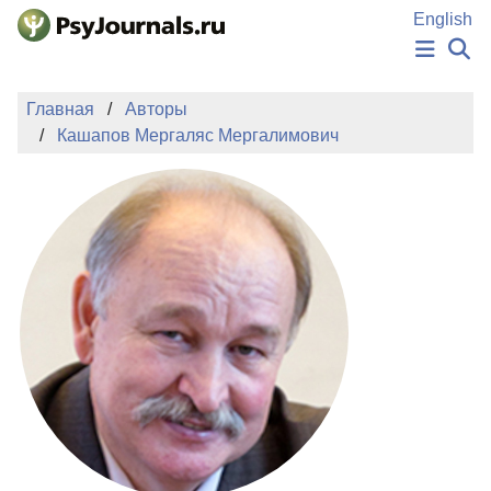
Перейти к основному содержанию
English
НОВОСТИ
Главная
Авторы
ИЗДАНИЯ
Кашапов Мергаляс Мергалимович
АВТОРЫ
ПОДАТЬ РУКОПИСЬ
БАЗА ЗНАНИЙ
КЛЮЧЕВЫЕ СЛОВА
Регистрация
Вход