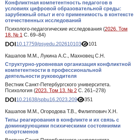
Конфликтная компетентность педагогов в
условиях цифровой образовательной среды:
зарубежный опыт и его применимость в контексте
отечественных исследований
Психолого-педагогические исследования (
2026. Том
18. № 1
С. 69–84)
DOI
10.17759/psyedu.202610103
101
Кашапов М.М., Лукина А.С., Махновец С.Н.
Структурно-уровневая организация конфликтной
компетентности в профессиональной
деятельности руководителя
Вестник Санкт-Петербургского университета.
Психология (
2023. Том 13. № 2
С. 261–278)
DOI
10.21638/spbu16.2023.209
351
Кашапов М.М., Огородова Т.В., Филиппович Х.Н.
Типы реагирования в конфликте и их связь с
доминирующими психическими состояниями
спортсменов