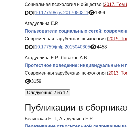
Социальная психология и общество (
2017. Том 
DOI
10.17759/sps.2017080311
1899
Агадуллина Е.Р.
Пользователи социальных сетей: совреме
Современная зарубежная психология (
2015. То
DOI
10.17759/jmfp.2015040305
4458
Агадуллина Е.Р., Ловаков А.В.
Протестное поведение: индивидуальные и
Современная зарубежная психология (
2013. То
3159
Следующие 2 из 12
Публикации в сборниках
Белинская Е.П., Агадуллина Е.Р.
Переживание относительной депривации как