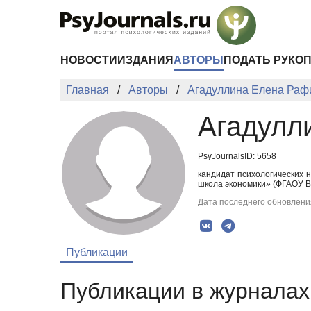
Перейти к основному содержанию
НОВОСТИ
ИЗДАНИЯ
АВТОРЫ
ПОДАТЬ РУКО
Главная
Авторы
Агадуллина Елена Раф
Агадулл
PsyJournalsID: 5658
кандидат психологических 
школа экономики» (ФГАОУ В
Дата последнего обновления
Публикации
Публикации в журналах 