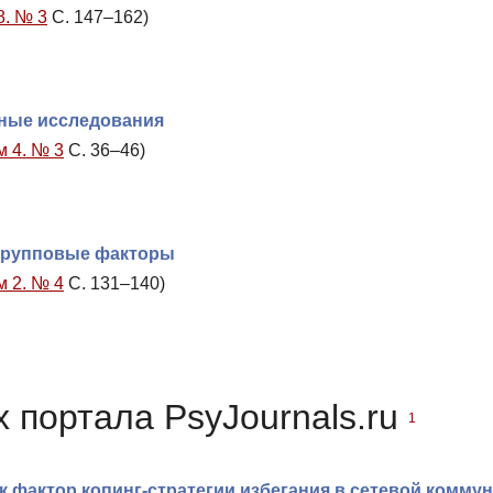
8. № 3
С. 147–162)
нные исследования
м 4. № 3
С. 36–46)
 групповые факторы
м 2. № 4
С. 131–140)
 портала PsyJournals.ru
1
 фактор копинг-стратегии избегания в сетевой комму