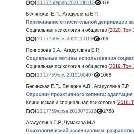
DOI
10.17759/jmfp.2021100113
878
Белинская Е.П., Агадуллина Е.Р.
Переживание относительной депривации как
Социальная психология и общество (
2020. Том 
DOI
10.17759/sps.2020110106
766
Припорова Е.А., Агадуллина Е.Р.
Социальные мотивы использования социаль
Социальная психология и общество (
2019. Том 
DOI
10.17759/sps.2019100407
1068
Белинская Е.П., Вечерин А.В., Агадуллина Е.Р.
Опросник проактивного копинга: адаптация
Клиническая и специальная психология (
2018. 
DOI
10.17759/cpse.2018070312
2768
Агадуллина Е.Р., Чумакова М.А.
Психологический эссенциализм: разработк