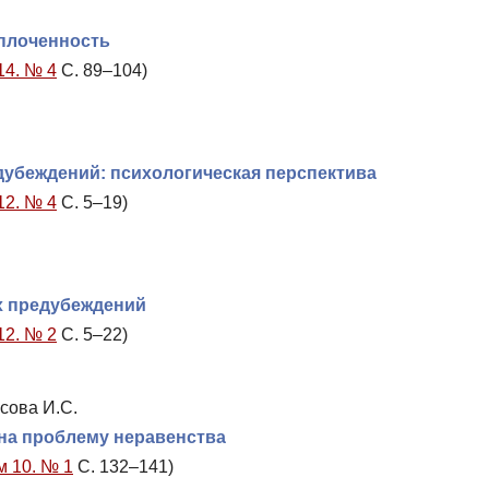
плоченность
14. № 4
С. 89–104)
убеждений: психологическая перспектива
12. № 4
С. 5–19)
х предубеждений
12. № 2
С. 5–22)
усова И.С.
на проблему неравенства
м 10. № 1
С. 132–141)