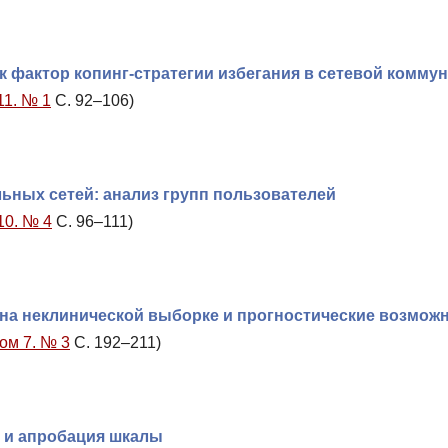
 фактор копинг-стратегии избегания в сетевой комму
11. № 1
С. 92–106)
ных сетей: анализ групп пользователей
10. № 4
С. 96–111)
 на неклинической выборке и прогностические возмож
Том 7. № 3
С. 192–211)
а и апробация шкалы