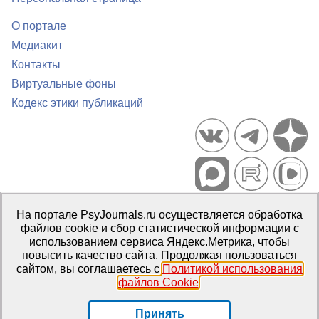
О портале
Медиакит
Контакты
Виртуальные фоны
Кодекс этики публикаций
Портал психологических изданий PsyJournals.ru, 2007–2026
На портале PsyJournals.ru осуществляется обработка
Правила использования материалов
файлов cookie и сбор статистической информации с
Свидетельство регистрации СМИ
Эл № ФС77-66447 от 14 июля
использованием сервиса Яндекс.Метрика, чтобы
2016 г.
повысить качество сайта. Продолжая пользоваться
сайтом, вы соглашаетесь с
Политикой использования
Издатель:
ФГБОУ ВО МГППУ
файлов Cookie
.
Репозиторий открытого доступа
Принять