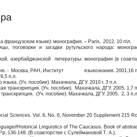
ора
на
французском
языке
):
монография
. – Paris,
2012.
10 п\л.
ы, поговорки и загадки рутульского народа: моногра
ской, азербайджанской
литературы: монография (в соавто
я. -
Москва, РАН, Институт
языкознания.
2001.16
6,5 п.л.
 языка. (Уч. пособие). Махачкала, ДГУ. 2010 г. 3 п.л.
я транскрипция. (Уч. пособие).
Махачкала, ДГУ. 2005. 1,7 п
 транскрипция.
(Уч. пособие). Махачкала, ДГУ. 2005.
2, 3 п.л
ocial Sciences.
Vol. 6, No. 6, November 20 Supplement 215 Rom
guage//Historical Linguistics of The Caucasus. Book of abstrac
Pp. 136-148. (
В
соавторстве
с
Сулеймановой
Т
.
А
.).