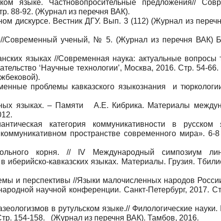
ском языке. Частновопросительные предложения// Сов
р. 88-92. (Журнал из перечня ВАК).
м дискурсе. Вестник ДГУ. Вып. 3 (112) (Журнал из перечня
е//Современный ученый, № 5. (Журнал из перечня ВАК) Б
анских языках //Современная наука: актуальные вопросы 
тельство ‘Научные технологии’, Москва, 2016. Стр. 54-66
ужбековой).
еменные проблемы кавказского языкознания
и тюркологии
ных языках. – Памяти
А.Е. Кибрика. Материалы
междун
012.
антическая категория коммуникативности в русском 
коммуникативном пространстве современного мира». 6-8
гольного корня. // IV Международный симпозиум лин
в иберийско-кавказских языках. Материалы. Грузия. Тбилис
мы и перспективы //Языки малочисленных народов России
ародной научной конференции. Санкт-Петербург, 2017. Стр
зеологизмов в рутульском языке.// Филологические науки.
Стр. 154-158.
(Журнал из перечня ВАК). Тамбов, 2016.