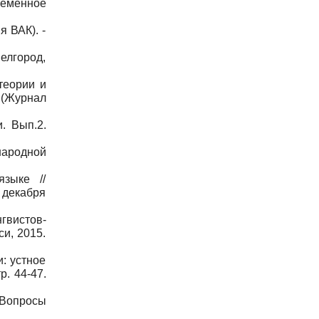
ременное
 ВАК). -
елгород,
теории и
. (Журнал
. Вып.2.
ародной
языке //
 декабря
гвистов-
и, 2015.
: устное
. 44-47.
 Вопросы