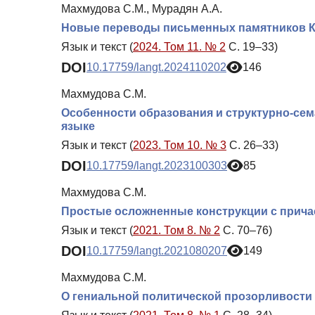
Махмудова С.М., Мурадян А.А.
Новые переводы письменных памятников Ка
Язык и текст (
2024. Том 11. № 2
С. 19–33)
DOI
10.17759/langt.2024110202
146
Махмудова С.М.
Особенности образования и структурно-сем
языке
Язык и текст (
2023. Том 10. № 3
С. 26–33)
DOI
10.17759/langt.2023100303
85
Махмудова С.М.
Простые осложненные конструкции с прича
Язык и текст (
2021. Том 8. № 2
С. 70–76)
DOI
10.17759/langt.2021080207
149
Махмудова С.М.
О гениальной политической прозорливости 