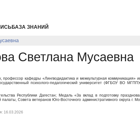
ПИСЬ
БАЗА ЗНАНИЙ
усаевна
ва Светлана Мусаевна
к, профессор кафедры «Лингводидактика и межкультурная коммуникация» 
государственный психолого-педагогический университет (ФГБОУ ВО МГПП
ельства Республики Дагестан;
Медаль «За вклад в подготовку празднов
палаты, Совета ветеранов Юго-Восточного административного округа г. М
: 16.03.2026