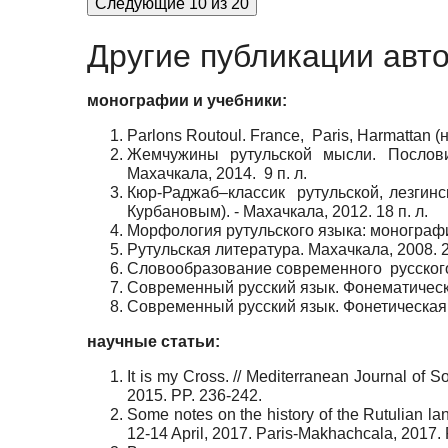
Следующие 10 из 20
Другие публикации авт
монографии и учебники:
Parlons Routoul. France,
Paris, Harmattan (
Жемчужины рутульской мысли. Пословиц
Махачкала, 2014.
9 п. л.
Кюр-Раджаб–классик
рутульской, лезгин
Курбановым). - Махачкала, 2012. 18 п. л.
Морфология рутульского языка: монографи
Рутульская литература. Махачкала, 2008. 2
Словообразование современного
русского
Современный русский язык. Фонематическа
Современный русский язык. Фонетическая
научные статьи:
It is my Cross. //
М
editerranean Journal of S
2015. PP. 236-242.
Some notes on the history of the Rutulian lan
12-14 April, 2017. Paris-Makhachcala, 2017. 