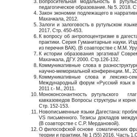
Вопросительная модальность в рутуль
педагогическое образование. № 5. 2018. Ст
Закон экономии подлежащего в нарративно
Махачкала, 2012.
Залоги и залоговость в рутульском язык
2017. Стр. 450-453.
К вопросу об антропоцентризме в дагест
практики. Серия Гуманитарные науки. Изда
из перечня ВАК). (В соавторстве с М.М. Ур
К истории образования эргатива// Совр
Махачкала, ДГУ. 2000. Стр.126-132.
Коммуникативные слова в разноструктур
научно
-
мемориальной
конференции
.
М
., 2
Коммуникативные слова и лексико-сем
Международный форум «Русский язык в 
2011 г.- М., 2011.
Моноконсонантность рутульского
гла
кавказоведов Вопросы структуры и корня 
Стр. 152-153.
Новописьменные языки Дагестана: пробле
VS письменного. Тезисы докладов междун
(В соавторстве с С.Р. Мердановой).
О философской основе
соматических фра
теории и практики, № 1 (55) 2016. Часть 1.