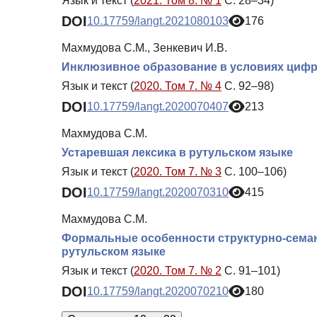
Язык и текст (
2021. Том 8. № 1
С. 28–34)
DOI
10.17759/langt.2021080103
176
Махмудова С.М., Зенкевич И.В.
Инклюзивное образование в условиях цифр
Язык и текст (
2020. Том 7. № 4
С. 92–98)
DOI
10.17759/langt.2020070407
213
Махмудова С.М.
Устаревшая лексика в рутульском языке
Язык и текст (
2020. Том 7. № 3
С. 100–106)
DOI
10.17759/langt.2020070310
415
Махмудова С.М.
Формальные особенности структурно-семан
рутульском языке
Язык и текст (
2020. Том 7. № 2
С. 91–101)
DOI
10.17759/langt.2020070210
180