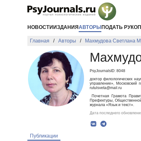
Перейти к основному содержанию
НОВОСТИ
ИЗДАНИЯ
АВТОРЫ
ПОДАТЬ РУКО
Главная
Авторы
Махмудова Светлана М
Махмудо
PsyJournalsID: 8048
доктор филологических нау
управление», Московский 
rutulsveta@mail.ru
Почетная Грамота Правит
Префектуры, Общественной 
журнала «Язык и текст».
Дата последнего обновления
Публикации