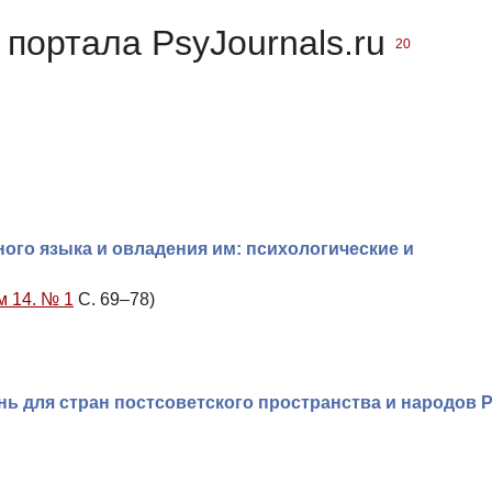
портала PsyJournals.ru
20
ого языка и овладения им: психологические и
м 14. № 1
С. 69–78)
нь для стран постсоветского пространства и народов 