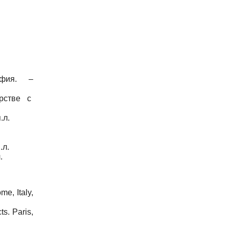
фия.
–
рстве
с
п
.
л
.
.л.
.
e, Italy,
ts. Paris,