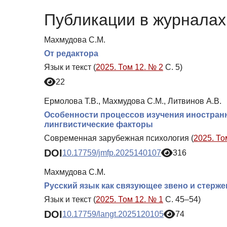
Публикации в журналах 
Махмудова С.М.
От редактора
Язык и текст (
2025. Том 12. № 2
С. 5)
22
Ермолова Т.В., Махмудова С.М., Литвинов А.В.
Особенности процессов изучения иностранн
лингвистические факторы
Современная зарубежная психология (
2025. То
DOI
10.17759/jmfp.2025140107
316
Махмудова С.М.
Русский язык как связующее звено и стерже
Язык и текст (
2025. Том 12. № 1
С. 45–54)
DOI
10.17759/langt.2025120105
74