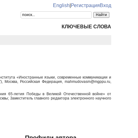
English
|
Регистрация
Вход
КЛЮЧЕВЫЕ СЛОВА
института «Иностранные языки, современные коммуникации и
У), Москва, Российская Федерация, mahmudovasm@mgppu.ru,
ания 65-летия Победы в Великой Отечественной войне» от
осквы;
Заместитель главного редактора электронного научного
Профили автора