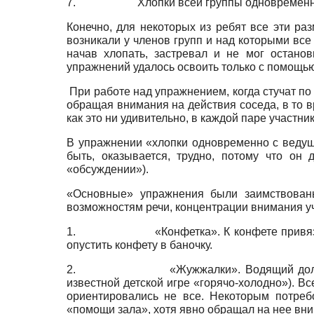
7. Хлопки всей группы одновременно 
Конечно, для некоторых из ребят все эти р
возникали у членов групп и над которыми все 
начав хлопать, застревал и не мог остано
упражнений удалось освоить только с помощью
При работе над упражнением, когда стучат по 
обращая внимания на действия соседа, в то вр
как это ни удивительно, в каждой паре участн
В упражнении «хлопки одновременно с ведущ
быть, оказывается, трудно, потому что он
«обсуждении»).
«Основные» упражнения были заимствованы 
возможностям речи, концентрации внимания уч
1. «Конфетка». К конфете привязана нитка
опустить конфету в баночку.
2. «Жужжалки». Водящий должен найти с
известной детской игре «горячо-холодно»). В
ориентировались не все. Некоторым потреб
«помощи зала», хотя явно обращал на нее вн