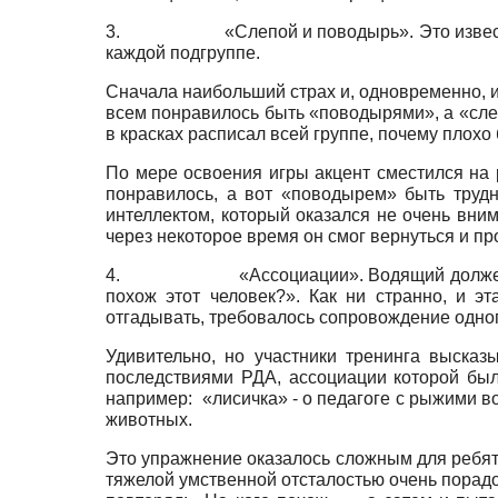
3. «Слепой и поводырь». Это известное уп
каждой подгруппе.
Сначала наибольший страх и, одновременно, и
всем понравилось быть «поводырями», а «сле
в красках расписал всей группе, почему плохо
По мере освоения игры акцент сместился на 
понравилось, а вот «поводырем» быть труд
интеллектом, который оказался не очень вни
через некоторое время он смог вернуться и пр
4. «Ассоциации». Водящий должен отгадать
похож этот человек?». Как ни странно, и э
отгадывать, требовалось сопровождение одног
Удивительно, но участники тренинга выска
последствиями РДА, ассоциации которой был
например: «лисичка» - о педагоге с рыжими в
животных.
Это упражнение оказалось сложным для ребят 
тяжелой умственной отсталостью очень порадов