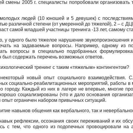
ей смены 2005 г. специалисты попробовали организовать 
 молодых людей (10 юношей и 5 девушек) с последствиям
стью различной степени (от умеренной до тяжелой), 2 – с 
аст самой младшей участницы тренинга -13 лет, самому ста
ью, у одного было тяжелое нарушение звукопроизношения и
вечать на задаваемые вопросы. Например, одному из п
вать вопросы в специально подобранных формулировках
н был содержать перечень возможных ответов.
сихологический тренинг с таким «тяжелым» контингентом?
 некоторый новый опыт социального взаимодействия. Сл
ных социально-реабилитационных мероприятий, работы в м
о городу. Каждый из них в лагере не впервые, многие про
 хорошо социализированы (что и дало основания организат
ый опыт ограничен набором привычных ситуаций.
итие навыков общения как вербального, так и невербально
авык рефлексии, осознания своих переживаний и их обсуж
ись с тем, что одного из подопечных провоцировали на 