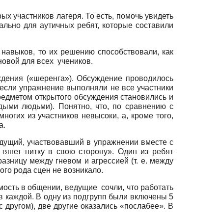
х участников лагеря. То есть, помочь увидеть
ально для аутичных ребят, которые составили
 навыков, то их решению способствовали, как
новой для всех учеников.
дения («шеренга»). Обсуждение проводилось
 если упражнение выполняли не все участники
предметом открытого обсуждения становились и
ыми людьми). Понятно, что, по сравнению с
ногих из участников невысоки, а, кроме того,
а.
дущий, участвовавший в упражнении вместе с
тянет нитку в свою сторону». Один из ребят
азницу между гневом и агрессией (т. е. между
кого рода сцен не возникало.
мость в общении, ведущие сочли, что работать
в каждой. В одну из подгрупп были включены 5
 другом), две другие оказались «послабее». В