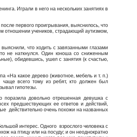
а. Играли в него на нескольких занятиях в
 после первого проигрывания, выяснилось, что
ом отношении учеников, страдающий аутизмом,
 выяснили, что ходить с завязанными глазами
что не наткнулся. Один юноша со сниженным
ые), обидевшись, ушел с занятия (к счастью,
а какое дерево (животное, мебель и т. п.)
, чаще всего тому из ребят, кто должен был
зывал гипотезы.
но поразила довольно отрешенная девушка с
всех предшествующих ее ответов и действий,
орые действительно очень похожи на названных
большой интерес. Одного взрослого человека с
хож на птицу или на посуду; и он неоднократно