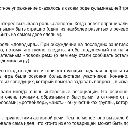
ражнение оказалось в своем роде кульминацией тренинг
нтерес вызывала роль «слепого». Когда ребят опрашивали
пыми» быть страшно (один из наиболее развитых в речев
 быть на самом деле слепым).
роль «поводыря». При обсуждении на последних занятиях
но, потому что нужно следить, чтобы подопечный ни на 
мательным «поводырем» (о чем ему стали сообщать остальн
одолжил игру).
 одного из присутствующих, задавая вопросы типа «Н
та игра была освоена большинством участников. Конечно
о из соведущих, который помогал задавать вопросы, выска
зывали иногда очень интересные ассоциации. Но особен
и очень точными, образными и быстрыми, в отличие от 
олосами; «ротвейлер», «аист» - об участниках группы, кот
с трудностями активной речи. Тем не менее, оно вызвало 
ала сама идея, что кто-то из его товарищей может быть по