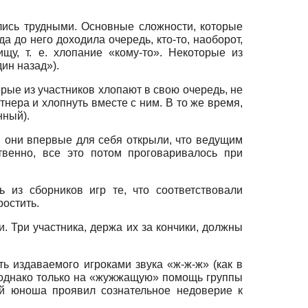
лись трудными. Основные сложности, которые
а до него доходила очередь, кто-то, наоборот,
у, т. е. хлопание «кому-то». Некоторые из
ин назад»).
орые из участников хлопают в свою очередь, не
тнера и хлопнуть вместе с ним. В то же время,
нный).
 они впервые для себя открыли, что ведущим
твенно, все это потом проговаривалось при
 из сборников игр те, что соответствовали
остить.
ри участника, держа их за кончики, должны
аваемого игроками звука «ж-ж-ж» (как в
т, однако только на «жужжащую» помощь группы
ый юноша проявил сознательное недоверие к