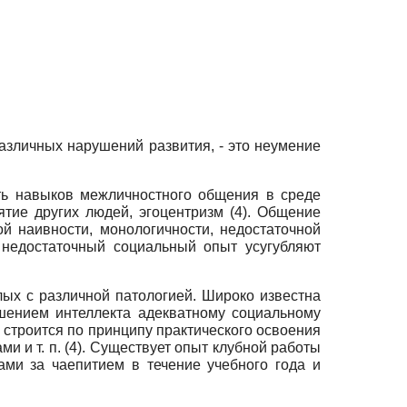
зличных нарушений развития, - это неумение
ть навыков межличностного общения в среде
тие других людей, эгоцентризм (4). Общение
й наивности, монологичности, недостаточной
, недостаточный социальный опыт усугубляют
ых с различной патологией. Широко известна
ением интеллекта адекватному социальному
 строится по принципу практического освоения
и и т. п. (4). Существует опыт клубной работы
ми за чаепитием в течение учебного года и