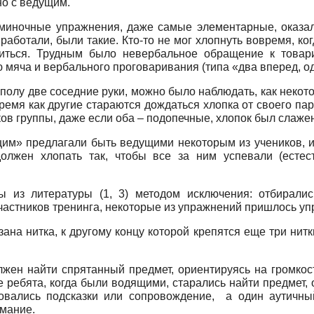
с ведущим.
азминочные упражнения, даже самые элементарные, оказа
работали, были такие. Кто-то не мог хлопнуть вовремя, когд
виться. Трудным было невербальное обращение к товарищ
 мяча и вербального проговаривания (типа «два вперед, од
полу две соседние руки, можно было наблюдать, как некот
емя как другие стараются дождаться хлопка от своего пар
иков группы, даже если оба – подопечные, хлопок был слаже
им» предлагали быть ведущими некоторым из учеников, и
 должен хлопать так, чтобы все за ним успевали (естес
из литературы (1, 3) методом исключения: отбирались
астников тренинга, некоторые из упражнений пришлось упр
, к другому концу которой крепятся еще три нитки. Т
прятанный предмет, ориентируясь на громкость изд
се ребята, когда были водящими, старались найти предме
овались подсказки или сопровождение, а один аутичн
имание.