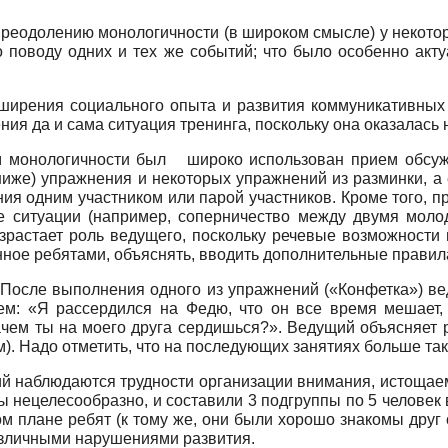
преодолению монологичности (в широком смысле) у некоторы
о поводу одних и тех же событий; что было особенно акту
расширения социального опыта и развития коммуникативных
ия да и сама ситуация тренинга, поскольку она оказалась 
 монологичности был широко использован прием обсуж
ниже) упражнения и некоторых упражнений из разминки, а
ия одним участником или парой участников. Кроме того, 
е ситуации (например, соперничество между двумя молод
растает роль ведущего, поскольку речевые возможности м
ное ребятами, объяснять, вводить дополнительные правил
 После выполнения одного из упражнений («Конфетка») ве
м: «Я рассердился на Федю, что он все время мешает, 
ачем ты на моего друга сердишься?». Ведущий объясняет р
ом). Надо отметить, что на последующих занятиях больше та
ий наблюдаются трудности организации внимания, истощае
ы нецелесообразно, и составили 3 подгруппы по 5 человек 
 плане ребят (к тому же, они были хорошо знакомы друг с
азличными нарушениями развития.