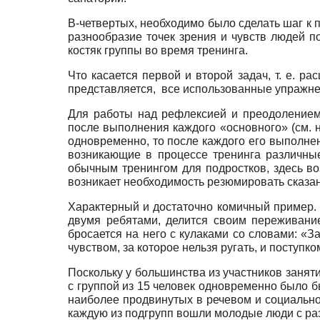
В-четвертых, необходимо было сделать шаг к 
разнообразие точек зрения и чувств людей п
костяк группы во время тренинга.
Что касается первой и второй задач, т. е. 
представляется, все использованные упражнен
Для работы над рефлексией и преодолением
после выполнения каждого «основного» (см. 
одновременно, то после каждого его выполнен
возникающие в процессе тренинга различны
обычным тренингом для подростков, здесь воз
возникает необходимость резюмировать сказан
Характерный и достаточно комичный пример.
двумя ребятами, делится своим переживание
бросается на него с кулаками со словами: «З
чувством, за которое нельзя ругать, и поступк
Поскольку у большинства из участников занят
с группой из 15 человек одновременно было б
наиболее продвинутых в речевом и социальном
каждую из подгрупп вошли молодые люди с р