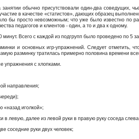
а занятии обычно присутствовали один-два соведущих, чь
о участие в качестве «статистов», дающих образец выполне
было бы просто невозможным; что уже было известно по 
ства педагогов и клиентов - один, а то и два к одному.
 минут. Всего с каждой из подгрупп было проведено по 5 за
зминки и основных игр-упражнений. Следует отметить, чт
 самую разминку тратилась примерно половина времени всег
е упражнения с хлопками.
й направления;
ереди);
назад иголкой»;
вую, далее из левой руки в правую руку соседа слева
оседние руки двух человек;