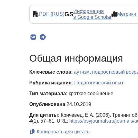
Информация
GS
PDF (RUS)
Метрики
в Google Scholar
Общая информация
Ключевые слова:
аутизм
,
подростковый возр
Рубрика издания:
Педагогический опыт
Тип материала:
краткое сообщение
Опубликована
24.10.2019
Для цитаты:
Кричевец, Е.А. (2006). Тренинг 
4
(1), 57–61. URL:
https://psyjournals.ru/journals
Копировать для цитаты