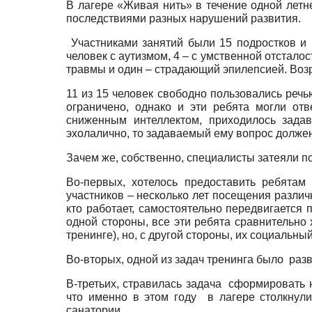
В лагере «Живая нить» в течение одной летн
последствиями разных нарушений развития.
Участниками занятий были 15 подростков и
человек с аутизмом, 4 – с умственной отстало
травмы и один – страдающий эпилепсией. Возр
11 из 15 человек свободно пользовались реч
ограничено, однако и эти ребята могли от
сниженным интеллектом, приходилось зада
эхолалично, то задаваемый ему вопрос долже
Зачем же, собственно, специалисты затеяли п
Во-первых, хотелось предоставить ребятам
участников – несколько лет посещения различ
кто работает, самостоятельно передвигается п
одной стороны, все эти ребята сравнительно
тренинге), но, с другой стороны, их социальн
Во-вторых, одной из задач тренинга было разв
В-третьих, стравилась задача сформировать н
что именно в этом году в лагере столкнул
санатории.