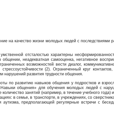
ние на качество жизни молодых людей с последствиями ра
умственной отсталостью характерны несформированнос
в общении, неадекватная самооценка, негативное восприя
граниченных возможностей вести диалог, коммуникативно
 стрессоустойчивости (2). Ограниченный круг контактов
и нарушений развития трудности общения.
боты по развитию навыков общения у подростков и взросл
«Навыки общения» для обучения молодых людей с наруш
количество занятий (например, в течение учебного года) и
иях: в семье, в транспорте, в учреждениях, со сверстникам
и аутизма, предполагающей регулярные встречи с беседа