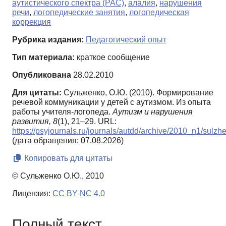
аутистического спектра (РАС)
,
алалия
,
нарушения
речи
,
логопедические занятия
,
логопедическая
коррекция
Рубрика издания:
Педагогический опыт
Тип материала:
краткое сообщение
Опубликована
28.02.2010
Для цитаты:
Сульженко, О.Ю. (2010). Формирование
речевой коммуникации у детей с аутизмом. Из опыта
работы учителя-логопеда.
Аутизм и нарушения
развития,
8
(1), 21–29. URL:
https://psyjournals.ru/journals/autdd/archive/2010_n1/sulzh
(дата обращения: 07.08.2026)
Копировать для цитаты
© Сульженко О.Ю., 2010
Лицензия:
CC BY-NC 4.0
Полный текст