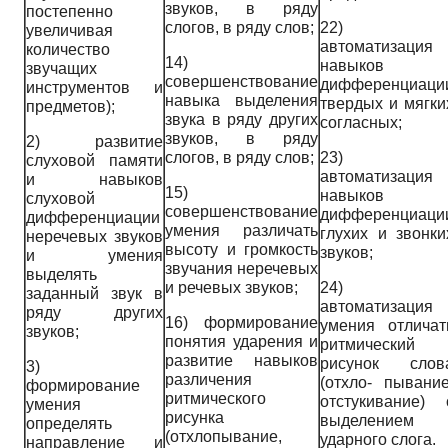
звуков, в ряду
постепенно
слогов, в ряду слов;
22
увеличивая
автоматизация
количество
14)
навыков
звучащих
совершенствование
дифференциаци
инструментов и
навыка выделения
твердых и мягки
предметов);
звука в ряду других
согласных;
звуков, в ряду
2)
развитие
слогов, в ряду слов;
23
слуховой памяти
автоматизация
и навыков
15)
навыков
слуховой
совершенствование
дифференциаци
дифференциации
умения различать
глухих и звонки
неречевых звуков
высоту и громкость
звуков;
и умения
звучания неречевых
выделять
и речевых звуков;
24
заданный звук в
автоматизация
ряду других
16)
формирование
умения отличат
звуков;
понятия ударения и
ритмический
развитие навыков
рисунок слов
3)
различения
(отхло- пывание
формирование
ритмического
отстукивание) 
умения
рисунка
выделением
определять
(отхлопывание,
ударного слога.
направление и