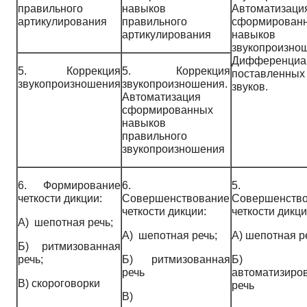
правильного
навыков
Автоматизаци
артикулирования
правильного
сформирован
артикулирования
навыков
звукопроизно
Дифференциа
5. Коррекция
5. Коррекция
поставленных
звукопроизношения
звукопроизношения.
звуков.
Автоматизация
сформированных
навыков
правильного
звукопроизношения
6. Формирование
6.
5.
четкости дикции:
Совершенствование
Совершенств
четкости дикции:
четкости дикци
A)
шепотная речь;
A)
шепотная речь;
А) шепотная р
Б) ритмизованная
речь;
Б) ритмизованная
Б)
речь
автоматизиро
B)
скороговорки
речь
B)