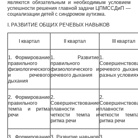
являются обязательным и необходимым условием
успешности решения главной задачи ЦПМССДиП —
социализации детей с синдромом аутизма.
I. РАЗВИТИЕ ОБЩИХ РЕЧЕВЫХ НАВЫКОВ
I квартал
II квартал
III квартал
1. Формирование
1. Развитие
1.
правильного
правильного
Совершенствов
физиологического
физиологического и
речевого дыхан
и речевого
речевого дыхания
разных условия
дыхания
2. Формирование
2.
2.
правильного
Совершенствование
Совершенствов
темпа и ритма
плавности и
плавност
речи
четкости темпа и
четкости тем
ритма речи
ритма речи
3. Формирование
3. Развитие навыков
3.