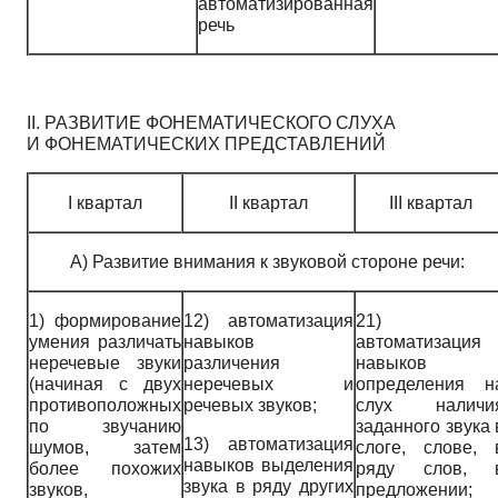
автоматизированная
речь
II. РАЗВИТИЕ ФОНЕМАТИЧЕСКОГО СЛУХА
И ФОНЕМАТИЧЕСКИХ ПРЕДСТАВЛЕНИЙ
I квартал
II квартал
III квартал
А) Развитие внимания к звуковой стороне речи:
1)
формирование
12)
автоматизация
21
умения различать
навыков
автоматизация
неречевые звуки
различения
навыков
(начиная с двух
неречевых и
определения н
противоположных
речевых звуков;
слух наличи
по звучанию
заданного звука 
13)
автоматизация
шумов, затем
слоге, слове, 
навыков выделения
более похожих
ряду слов, 
звука в ряду других
звуков,
предложении;