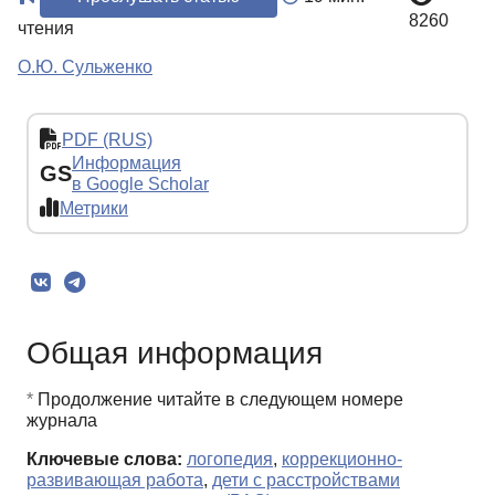
8260
чтения
О.Ю. Сульженко
PDF (RUS)
Информация
GS
в Google Scholar
Метрики
Общая информация
*
Продолжение читайте в следующем номере
журнала
Ключевые слова:
логопедия
,
коррекционно-
развивающая работа
,
дети с расстройствами