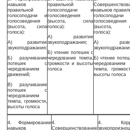
навыков
правильной
Совершенствов
правильной
голосоподачи и
навыков правил
голосоподачи и
голосоведения
голосоподач
голосоведения
(высота, сила
голосоведения
(высота, сила
голоса):
(высота, с
голоса):
голоса):
А) развитие
A)
развитие
звукоподражания;
А) разви
звукоподражания;
звукоподражани
Б) чтение потешек с
Б) разучивание
чередование темпа,
Б) чтение потеш
потешек с
громкости и высоты
чередованием
чередованием
голоса
темпа, громкос
движений;
высоты голоса
B)
разучивание
потешек с
чередованием
темпа, громкости,
высоты голоса
4. Формирование
4.
4. Корре
навыков
Совершенствование
звукопроизно