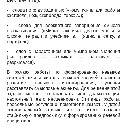
действия и т.д.);
•
слова по ряду заданных («кому нужны для работы
кастрюля, нож, сковорода, терка?»);
•
слова для адекватного завершения смысла
высказывания («Миша закончил делать уроки и
сложил тетради и учебники в... (ящик, в сетку, в
портфель);
•
слов с нарастанием или убыванием значения
(расстроился — захныкал — заплакал —
разрыдался).
В рамках работы по формированию навыков
связной речи и диалога важной задачей является
развитие навыков интонирования, умения
расставлять смысловые акценты. Для решения этой
задачи можно использовать игры-драматизации,
настольный театр, инсценировки. Эти виды работы,
проводимые регулярно, помогают вызывать у детей
эмоциональный отклик, что в итоге создает
стабильную предпосылку к формированию речевой
инициативы.