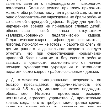
занятия, занятия
c
тифлопедагогом, психологом,
логопедом. Большое усилие пришлось приложить
маме, чтобы ребенок поступил в детский сад, т.к. ни в
одно образовательное учреждение не брали ребенка
со сложной структурой дефекта. В Доу для детей с
нарушением зрения не принимают слепых детей,
обосновывая свой отказ отсутствием
квалифицированных педагогических кадров.
Педагогические кадры — тифлопедагог, воспитатель,
логопед, психолог — не готовы к работе со слепыми
детьми раннего и дошкольного возраста. следует
отметить, что при существующей нормативно-
правовой базе принятие в Доу слепого ребенка
зависит, в сущности, исключительно от личной
позиции руководителя учреждения и готовности
педагогических кадров к работе со слепыми детьми.
у Д. отмечается эмоциональная незрелость, он
быстро пресыщается: продолжительность его
занятий 3-5 минут, мальчик не может подождать
обещанного. Имеются протестные реакции:
негативизм, агрессия, упрямство: Д. пронзительно
кричит, когда чего-то требует, также громко кричит,