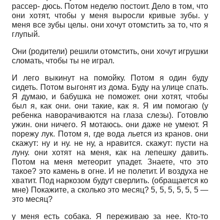
рассер- дюсь. Потом неделю постоит. Дело в том, что
они хотят, чтобы у меня выросли кривые зубы. у
меня все зубы целы. они хочут отомстить за то, что я
глупый.
Они (родители) решили отомстить, они хочут игрушки
сломать, чтобы ты не играл.
И лего выкинут на помойку. Потом я один буду
сидеть. Потом выгонят из дома. Буду на улице спать.
Я думаю, и бабушка не поможет. они хотят, чтобы
был я, как они. они такие, как я. Я им помогаю (у
ребенка наворачиваются на глаза слезы). Готовлю
ужин. они ничего. Я мотаюсь. они даже не умеют. Я
порежу лук. Потом я, где вода льется из кранов. они
скажут: ну и ну. не ну, а нравится. скажут: пусти на
луну. они хотят на меня, как на лепешку давить.
Потом на меня метеорит упадет. Знаете, что это
такое? это камень в огне. И не полетит. И воздуха не
хватит. Под наркозом будут сверлить. (обращается ко
мне) Покажите, а сколько это месяц? 5, 5, 5, 5, 5, 5 —
это месяц?
у меня есть собака. Я переживаю за нее. Кто-то