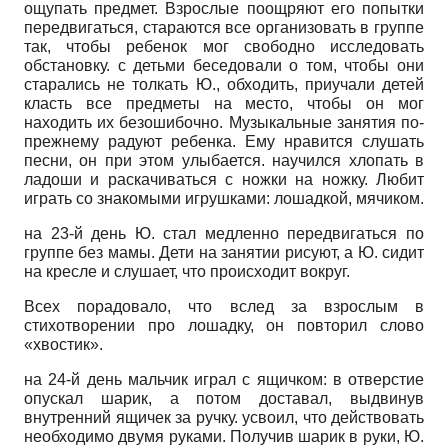
ощупать предмет. Взрослые поощряют его попытки
передвигаться, стараются все организовать в группе
так, чтобы ребенок мог свободно исследовать
обстановку. с детьми беседовали о том, чтобы они
старались не толкать Ю., обходить, приучали детей
класть все предметы на место, чтобы он мог
находить их безошибочно. Музыкальные занятия по-
прежнему радуют ребенка. Ему нравится слушать
песни, он при этом улыбается. научился хлопать в
ладоши и раскачиваться с ножки на ножку. Любит
играть со знакомыми игрушками: лошадкой, мячиком.
на 23-й день Ю. стал медленно передвигаться по
группе без мамы. Дети на занятии рисуют, а Ю. сидит
на кресле и слушает, что происходит вокруг.
Всех порадовало, что вслед за взрослым в
стихотворении про лошадку, он повторил слово
«хвостик».
на 24-й день мальчик играл с ящичком: в отверстие
опускал шарик, а потом доставал, выдвинув
внутренний ящичек за ручку. усвоил, что действовать
необходимо двумя руками. Получив шарик в руки, Ю.