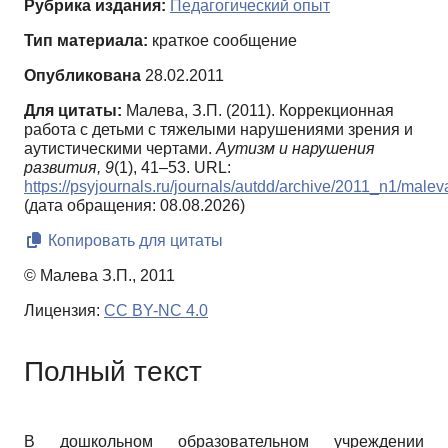
Рубрика издания:
Педагогический опыт
Тип материала:
краткое сообщение
Опубликована
28.02.2011
Для цитаты:
Малева, З.П. (2011). Коррекционная
работа с детьми с тяжелыми нарушениями зрения и
аутистическими чертами.
Аутизм и нарушения
развития,
9
(1), 41–53. URL:
https://psyjournals.ru/journals/autdd/archive/2011_n1/malev
(дата обращения: 08.08.2026)
Копировать для цитаты
© Малева З.П., 2011
Лицензия:
CC BY-NC 4.0
Полный текст
В дошкольном образовательном учреждении