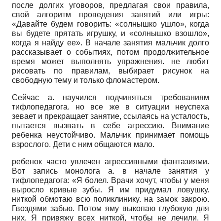
после долгих уговоров, предлагая свои правила,
свой алгоритм проведения занятий или игры:
«Давайте будем говорить: «солнышко ушло», когда
вы будете прятать игрушку, и «солнышко взошло»,
когда я найду ее». В начале занятия мальчик долго
рассказывает о событиях, потом продолжительное
время может выполнять упражнения. не любит
рисовать по правилам, выбирает рисунок на
свободную тему и только фломастером.
Сейчас а. научился подчиняться требованиям
тифлопедагога. но все же в ситуации неуспеха
зевает и прекращает занятие, ссылаясь на усталость,
пытается вызвать в себе агрессию. Внимание
ребенка неустойчиво. Мальчик принимает помощь
взрослого. Дети с ним общаются мало.
ребенок часто увлечен агрессивными фантазиями.
Вот запись монолога а. в начале занятия у
тифлопедагога: «Я болел. Врачи хочут, чтобы у меня
выросло кривые зубы. Я им придумал ловушку.
ниткой обмотаю всю поликлинику. на замок закрою.
Гвоздями забью. Потом яму выкопаю глубокую для
них. Я привяжу всех ниткой, чтобы не лечили. Я