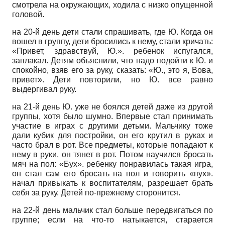
смотрела на окружающих, ходила с низко опущенной
головой.
на 20-й день дети стали спрашивать, где Ю. Когда он
вошел в группу, дети бросились к нему, стали кричать:
«Привет, здравствуй, Ю.». ребенок испугался,
заплакал. Детям объяснили, что надо подойти к Ю. и
спокойно, взяв его за руку, сказать: «Ю., это я, Вова,
привет». Дети повторили, но Ю. все равно
выдергивал руку.
на 21-й день Ю. уже не боялся детей даже из другой
группы, хотя было шумно. Впервые стал принимать
участие в играх с другими детьми. Мальчику тоже
дали кубик для постройки, он его крутил в руках и
часто брал в рот. Все предметы, которые попадают к
нему в руки, он тянет в рот. Потом научился бросать
мяч на пол: «Бух». ребенку понравилась такая игра,
он стал сам его бросать на пол и говорить «пух».
начал привыкать к воспитателям, разрешает брать
себя за руку. Детей по-прежнему сторонится.
на 22-й день мальчик стал больше передвигаться по
группе; если на что-то натыкается, старается