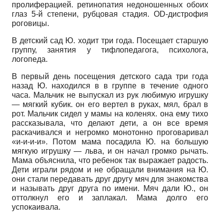
пролиферацией. ретинопатия недоношенных обоих
глаз 5-й степени, рубцовая стадия. OD-дистрофия
роговицы.
В детский сад Ю. ходит три года. Посещает старшую
группу, занятия у тифло­педагога, психолога,
логопеда.
В первый день посещения детского сада три года
назад Ю. находился в в группе в течение одного
часа. Мальчик не выпускал из рук любимую игрушку
— мягкий кубик. он его вертел в руках, мял, брал в
рот. Мальчик сидел у мамы на коленях. она ему тихо
рассказывала, что делают дети, а он все время
раскачивался и негромко монотонно проговаривал
«и-и-и-и». Потом мама посадила Ю. на большую
мягкую игрушку — льва, и он начал громко рычать.
Мама объяснила, что ребенок так выражает радость.
Дети играли рядом и не обращали внимания на Ю.
они стали передавать друг другу мяч для знакомства
и называть друг друга по имени. Мяч дали Ю., он
оттолкнул его и заплакал. Мама долго его
успокаивала.