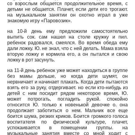
со взрослым общается продолжительное время, с
детьми не общается. Плачет, если дети его трогают.
на музыкальном занятии он охотно играл в уже
знакомую игру «Паровозик».
на 10-й день ему предложили самостоятельно
выпить сок. сам нашел на столе кружку и пил.
ребенок радовался, смеялся. Во время обеда ему
дали ложку. Ю. не знал, что с ней делать. Мама взяла
вторую ложку и кормила его, а он пытался и свою
ложку в рот засунуть.
на 11-й день ребенок уже может находиться в группе
без мамы дольше, но когда дети шумят, он
нервничает и начинает плакать. Когда дети пытаются
взять его за руку, отдергивает. но если кто-нибудь из
детей с ним посидит рядом некоторое время, Ю.
может потрогать, погладить рукой. спокойно
относится Ю. только к новенькой девочке о. она
продолжает заботиться о нем. Мальчик все еще
боится шума, резких криков. Боится громкого голоса
воспитателя по физической культуре, плачет,
успокаивается в помещении группы. на
музыкальные занятия вместе со мной ходит с