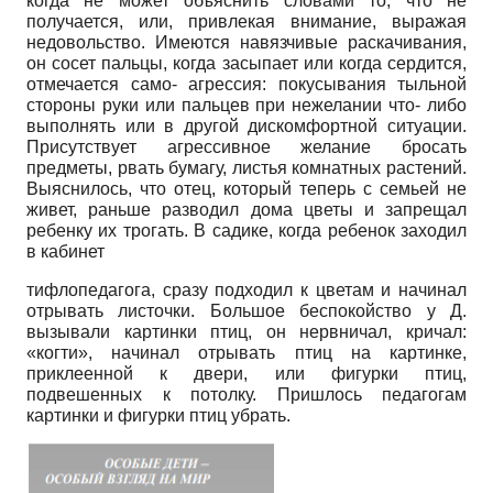
когда не может объяснить словами то, что не
получается, или, привлекая внимание, выражая
недовольство. Имеются навязчивые раскачивания,
он сосет пальцы, когда засыпает или когда сердится,
отмечается само- агрессия: покусывания тыльной
стороны руки или пальцев при нежелании что- либо
выполнять или в другой диском­фортной ситуации.
Присутствует агрессивное желание бросать
предметы, рвать бумагу, листья комнатных растений.
Выяснилось, что отец, который теперь с семьей не
живет, раньше разводил дома цветы и запрещал
ребенку их трогать. В садике, когда ребенок заходил
в кабинет
тифлопедагога, сразу подходил к цветам и начинал
отрывать листочки. Большое беспокойство у Д.
вызывали картинки птиц, он нервничал, кричал:
«когти», начинал отрывать птиц на картинке,
приклеенной к двери, или фигурки птиц,
подвешенных к потолку. Пришлось педагогам
картинки и фигурки птиц убрать.