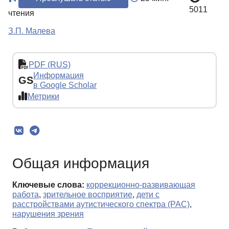
5011
чтения
З.П. Малева
PDF (RUS)
Информация
GS
в Google Scholar
Метрики
Общая информация
Ключевые слова:
коррекционно-развивающая
работа
,
зрительное восприятие
,
дети с
расстройствами аутистического спектра (РАС)
,
нарушения зрения