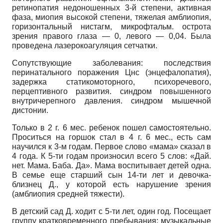
ретинопатия недоношенных 3-й степени, активная
фаза, миопия высокой степени, тяжелая амблиопия,
горизонтальный нистагм, микрофтальм. острота
зрения правого глаза — 0, левого — 0,04. Была
проведена лазерокоагуляция сетчатки.
Сопутствующие заболевания: последствия
перинатального поражения Цнс (энцефалопатия),
задержка статико­моторного, психоречевого,
перцептивного развития. синдром повышенного
внутричерепного давления. синдром мышечной
дистонии.
Только в 2 г. 6 мес. ребенок пошел самостоятельно.
Проситься на горшок стал в 4 г. 6 мес., есть сам
научился к 3-м годам. Первое слово «мама» сказал в
4 года. К 5-ти годам произносил всего 5 слов: «Дай.
нет. Мама. Баба. Да». Мама воспитывает детей одна.
В семье еще старший сын 14-ти лет и девочка-
близнец Д., у которой есть нарушение зрения
(амблиопия средней тяжести).
В детский сад Д. ходит с 5-ти лет, один год. Посещает
группу кратковременного пребывания: музыкальные