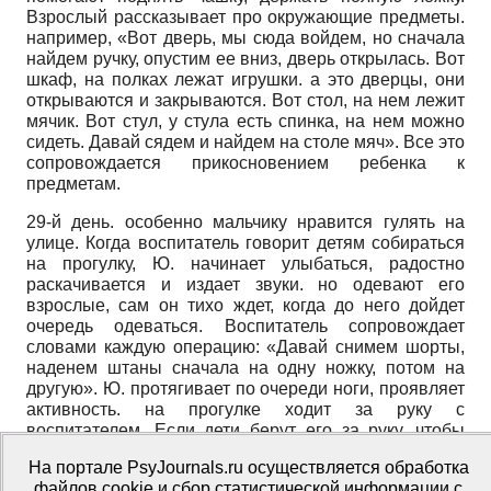
Взрослый рассказывает про окружающие предметы.
например, «Вот дверь, мы сюда войдем, но сначала
найдем ручку, опустим ее вниз, дверь открылась. Вот
шкаф, на полках лежат игрушки. а это дверцы, они
открываются и закрываются. Вот стол, на нем лежит
мячик. Вот стул, у стула есть спинка, на нем можно
сидеть. Давай сядем и найдем на столе мяч». Все это
сопровождается прикосновением ребенка к
предметам.
29-й день. особенно мальчику нравится гулять на
улице. Когда воспитатель говорит детям собираться
на прогулку, Ю. начинает улыбаться, радостно
раскачивается и издает звуки. но одевают его
взрослые, сам он тихо ждет, когда до него дойдет
очередь одеваться. Воспитатель сопровождает
словами каждую операцию: «Давай снимем шорты,
наденем штаны сначала на одну ножку, потом на
другую». Ю. протягивает по очереди ноги, проявляет
активность. на прогулке ходит за руку с
воспитателем. Если дети берут его за руку, чтобы
играть в совместные игры, он старается
На портале PsyJournals.ru осуществляется обработка
освободиться. нравится мальчику, когда его качают
файлов cookie и сбор статистической информации с