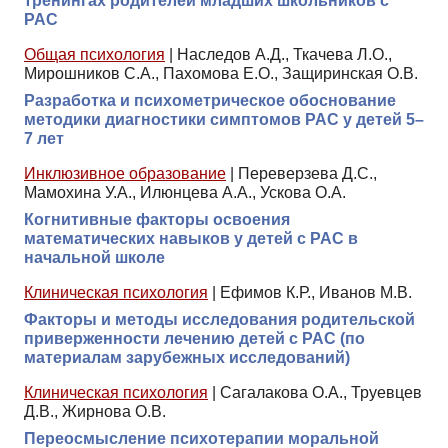
тренингах родителей младших школьников с
РАС
Общая психология
|
Наследов А.Д., Ткачева Л.О.,
Мирошников С.А., Пахомова Е.О., Защиринская О.В.
Разработка и психометрическое обоснование
методики диагностики симптомов РАС у детей 5–
7 лет
Инклюзивное образование
|
Переверзева Д.С.,
Мамохина У.А., Илюнцева А.А., Ускова О.А.
Когнитивные факторы освоения
математических навыков у детей с РАС в
начальной школе
Клиническая психология
|
Ефимов К.Р., Иванов М.В.
Факторы и методы исследования родительской
приверженности лечению детей с РАС (по
материалам зарубежных исследований)
Клиническая психология
|
Сагалакова О.А., Труевцев
Д.В., Жирнова О.В.
Переосмысление психотерапии моральной