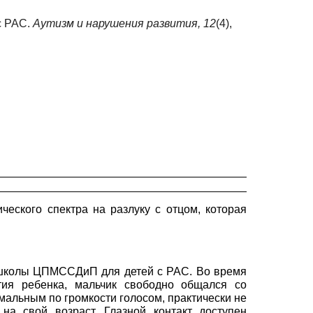
с РАС.
Аутизм и нарушения развития,
12
(4),
еского спектра на разлуку с отцом, которая
сс школы ЦПМССДиП для детей с РАС. Во время
тия ребенка, мальчик свободно общался со
рмальным по громкости голосом, практически не
а свой возраст. Глазной контакт доступен