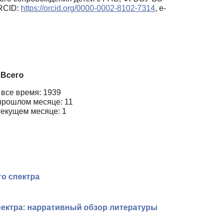
ORCID:
https://orcid.org/0000-0002-8102-7314
, e-
Всего
 все время: 1939
прошлом месяце: 11
текущем месяце: 1
го спектра
пектра: нарративный обзор литературы