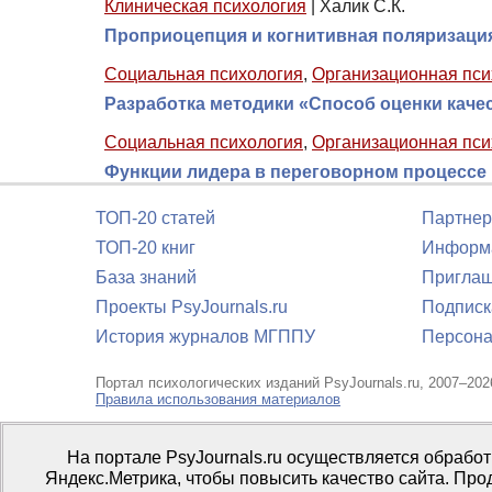
Клиническая психология
|
Халик С.К.
Проприоцепция и когнитивная поляризация
Социальная психология
,
Организационная пси
Разработка методики «Способ оценки каче
Социальная психология
,
Организационная пси
Функции лидера в переговорном процессе 
ТОП-20 статей
Партнер
ТОП-20 книг
Информа
База знаний
Приглаш
Проекты PsyJournals.ru
Подписк
История журналов МГППУ
Персона
Портал психологических изданий PsyJournals.ru, 2007–202
Правила использования материалов
Свидетельство регистрации СМИ
Эл № ФС77-66447 от 14 и
На портале PsyJournals.ru осуществляется обрабо
Издатель:
ФГБОУ ВО МГППУ
Яндекс.Метрика, чтобы повысить качество сайта. Про