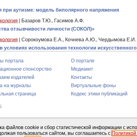
 при аутизме: модель биполярного напряжения
хология
|
Базаров Т.Ю., Гасимов А.Ф.
ства отзывчивости личности (СОКОЛ)»
хология
|
Сорокоумова Е.А., Кочнева А.Ю., Чердымова Е.И.
в условиях использования технологии искусственного
ы портала
О портале
ционное спонсорство
Медиакит
аем издателей
Контакты
а на журналы
Виртуальные фоны
льная страница
Кодекс этики публикаций
6
юля 2016 г.
тка файлов cookie и сбор статистической информации с ис
должая пользоваться сайтом, вы соглашаетесь с
Политикой