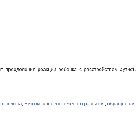
 преодоления реакции ребенка с расстройством аутистич
о спектра
,
мутизм
,
уровень речевого развития
,
обращенная