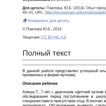
Для цитаты:
Павлова, Ю.Б. (2014). Опыт прео
40–41. URL:
https://psyjournals.ru/journals/autd
Копировать для цитаты
© Павлова Ю.Б., 2014
Лицензия:
CC BY-NC 4.0
Полный текст
В данной работе представлен успешный опыт
проявилась в форме мутизма.
Описание ребенка
Алеша Т., 7 лет, с диагнозом «детский аути
обследования перед поступлением в школу
специалистами в присутствии отца. В контакт 
интонировал. Обследование выявило следу