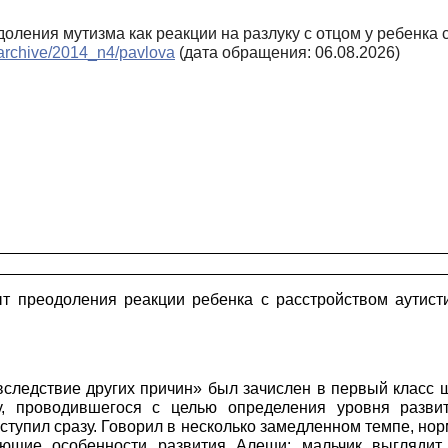
доления мутизма как реакции на разлуку с отцом у ребенка 
d/archive/2014_n4/pavlova
(дата обращения: 06.08.2026)
 преодоления реакции ребенка с расстройством аутисти­ч
зм вследствие других причин» был зачислен в первый кла
, проводившегося с целью определения уровня разви
вступил сразу. Говорил в несколько замедленном темпе, но
ющие особенности развития Алеши: мальчик выглядит н