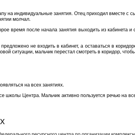
апу на индивидуальные занятия. Отец приходил вместе с сы
нятии молчал.
орое время после начала занятия выходить из кабинета и с
 предложено не входить в кабинет, а оставаться в коридо
вой ситуации, мальчик перестал смотреть в коридор, чтобы 
появляться на всех занятиях.
ссе школы Центра. Мальчик активно пользуется речью на вс
х
Федерального ресурсного центра по организации комплекс