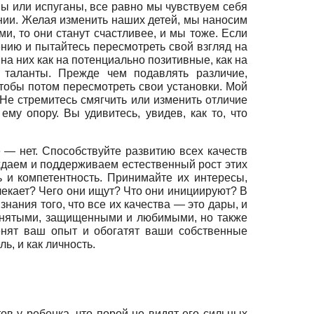
мы или испуганы, все равно мы чувствуем себя
нии. Желая изменить наших детей, мы наносим
, то они станут счастливее, и мы тоже. Если
нению и пытайтесь пересмотреть свой взгляд на
на них как на потенциально позитивные, как на
 таланты. Прежде чем подавлять различие,
чтобы потом пересмотреть свои установки. Мой
Не стремитесь смягчить или изменить отличие
ему опору. Вы удивитесь, увидев, как то, что
е — нет. Способствуйте развитию всех качеств
рждаем и поддерживаем естественный рост этих
 и компетентность. Принимайте их интересы,
влекает? Чего они ищут? Что они инициируют? В
нания того, что все их качества — это дары, и
принятыми, защищенными и любимыми, но также
енят ваш опыт и обогатят ваши собственные
ь, и как личность.
в у ребенка, что порой не видят его сильных