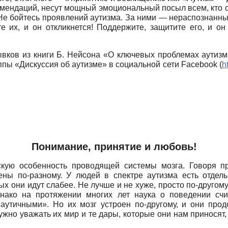
комендаций, несут мощный эмоциональный посыл всем, кто 
е бойтесь проявлений аутизма. За ними — нераспознан­ны
 их, и он откликнется! Поддержите, защитите его, и он 
вков из книги Б. Нейсона «О ключевых проблемах аутиз
уппы «Дискуссия об аутизме» в социальной сети
Facebook (
h
Понимание, принятие и любовь!
скую особенность проводящей системы мозга. Говоря п
роены по-разному. У людей в спектре аутизма есть отдел
орых они идут слабее. Не лучше и не хуже, просто по-друг
днако на протяжении многих лет наука о поведении сч
аутичными». Но их мозг устроен по-другому, и они про
ужно уважать их мир и те дары, которые они нам приносят