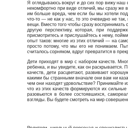
Я оглядываюсь вокруг и до сих пор вижу наш 
некомфортно при виде отличий, мы сразу же 
им больше вреда, чем если бы мы хотели под
что-то — не как у нас, то это очевидно не та
вещи. Вместо того чтобы сразу воспринимать о
другую перспективу, которая, при поддер
присмотритесь и прислушайтесь к нему, пойми
опыт таков: многие из этих отличий — на са
просто потому, что мы его не понимаем. Пыта
считалось сорняком, вдруг превратится в прек
Дети приходят в мир с набором качеств. Мног
ребенка, и вы увидите, как он раскрывается.
качеств, дети расцветают, развивают хорош
какими бы странными вначале они вам ни казал
чем они находят удовольствие? Принимайте их 
что из этих качеств формируются их сильные
разовьются в более состоявшихся, самореа
взгляды. Вы будете смотреть на мир совершенно
Родители, школьный персонал и специалисты 