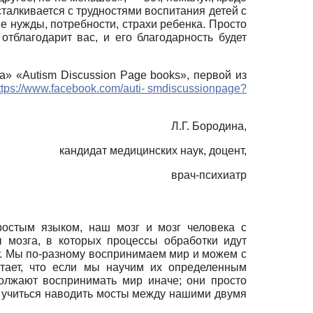
сталкивается с трудностями воспитания детей с
е нужды, потребности, страхи ребенка. Просто
отблагодарит вас, и его благодарность будет
ма»
«Autism Discussion Page books»,
первой из
ttps://www.facebook.com/auti- smdiscussionpage?
Л.Г. Бородина,
кандидат медицинских наук, доцент,
врач-психиатр
ростым языком, наш мозг и мозг человека с
ы мозга, в которых процессы обработки идут
ому. Мы по-разному воспринимаем мир и можем с
итает, что если мы научим их определенным
должают воспринимать мир иначе; они просто
, учиться наводить мосты между нашими двумя