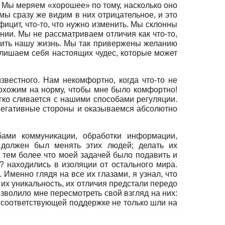
. Мы меряем «хорошее» по тому, насколько оно
мы сразу же видим в них отрицательное, и это
фицит, что-то, что нужно изменить. Мы склонны
ии. Мы не рассматриваем отличия как что-то,
атить нашу жизнь. Мы так привержены желанию
 лишаем себя настоящих чудес, которые может
звестного. Нам неком­фортно, когда что-то не
 похожим на норму, чтобы мне было комфортно!
егко сливается с нашими способами регуляции.
негативные стороны и оказываемся абсолютно
ами коммуникации, обработки информации,
должен был менять этих людей; делать их
 тем более что моей задачей было подавить и
 находились в изоляции от остального мира.
Именно глядя на все их глазами, я узнал, что
 их уникальность, их отличия предстали передо
зволило мне пересмотреть свой взгляд на них:
ри соответствующей поддержке не только шли на