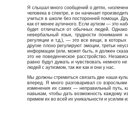
Я слышал много сообщений о детях, «излеченн
человека в спектре, и он начинает производи
учиться в школе без посторонней помощи. Др
как от менее аутичного. Если аутизм — это на
будет отличаться от обычных людей. Однак
невербальный язык, трудности понимания 
регуляции и т.д.), — это все вещи, в кото
другие плохо регулируют эмоции, третьи неу
информации (или, может быть, я должен сказа
это не поведенческое расстройство. Независ
равно будут думать и чувствовать немного не
людей с аутизмом, так же как и они у нас.
Мы должны стремиться связать две наши куль
вперед. Я много разговаривал со взрослыми
изменения их самих — неправильный путь, как
навыкам, чтобы дать возможность каждому из
примем их во всей их уникальности и усилим 