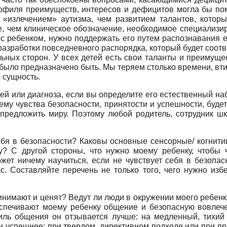
рофиля преимуществ, интересов и дефицитов могла бы по
«излечением» аутизма, чем развитием талантов, которые
лее, чем клиническое обозначение, необходимое специали
 с ребенком, нужно поддержать его путем распознавания 
разработки повседневного распорядка, который будет соот
льных сторон. У всех детей есть свои таланты и преимущ
 было предназначено быть. Мы теряем столько времени, вти
 сущность.
ей или диагноза, если вы определите его естественный на
ему чувства безопасности, принятости и успешности, будет
 предложить миру. Поэтому любой родитель, сотрудник ш
себя в безопасности? Каковы основные сенсорные/ когнит
? С другой стороны, что нужно моему ребенку, чтобы ч
жет ничему научиться, если не чувствует себя в безопас
 Составляйте перечень не только того, чего нужно избег
ринимают и ценят? Ведут ли люди в окружении моего ребенка 
спечивают моему ребенку общение и безопасную вовлеченн
иль общения он отзывается лучше: на медленный, тихий
 он успешнее: при твердом, директивном подходе или при