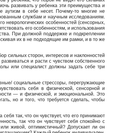
мочь развивать у ребенка эти преимущества и
 аутизм в себе несет. Почему-то многие не
зированным службам и научным исследованиям.
его неврологических особенностей (сенсорных,
ветствовать его особенностям, и использования
ества. При должной поддержке и подкреплении
скивая их в не подходящие им рамки, и в то же
бор сильных сторон, интересов и наклонностей
 развиваться и расти с чувством собственного
колы или специалист должны задать себе три
ивные/ социальные стрессоры, перегружающие
увствовать себя в физической, сенсорной и
ности — и физической, и эмоциональной. Это
ать, но и того, что требуется сделать, чтобы
себя так, что он чувствует, что его принимают
ость, так что он чувствует себя спокойно с
 или живой, оптимистичный? Допускает ли он
 приглашающем? Каждый ребенок индивидуален,