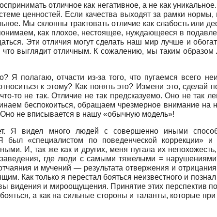
принимать отличное как негативное, а не как уникальное
стеме ценностей. Если качества выходят за рамки нормы, 
ьное. Мы склонны трактовать отличие как слабость или де
понимаем, как плохое, нестоящее, нуждающееся в подавлен
ищаться. Эти отличия могут сделать наш мир лучше и обог
о, что выглядит отличным. К сожалению, мы таким образом
 Я полагаю, отчасти из-за того, что пугаемся всего неи
 относиться к этому? Как понять это? Измени это, сделай
то-то не так. Отличие не так предсказуемо. Оно не так л
чинаем беспокоиться, обращаем чрезмерное внимание на 
. Оно не вписывается в нашу «обычную модель»!
ет. Я видел много людей с совершенно иными способ
 был «специалистом по поведенческой коррекции» и 
ми. И, так же как и других, меня пугала их непохожесть,
х заведения, где люди с самыми тяжелыми = нарушениями?
тчаяния и мучений — результата отвержения и отрицания. 
им. Как только я перестал бояться неизвестного и познал
тивы видения и мироощущения. Принятие этих перспектив по
до бояться, а как на сильные стороны и таланты, которые п