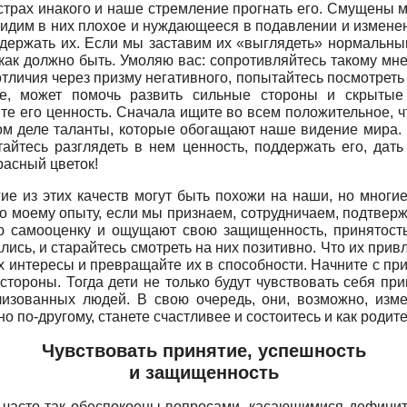
страх инакого и наше стремление прогнать его. Смущены 
видим в них плохое и нуждающееся в подавлении и измене
держать их. Если мы заставим их «выглядеть» нормальными
к, как должно быть. Умоляю вас: сопротивляйтесь такому м
тличия через призму негативного, попытайтесь посмотреть 
жке, может помочь развить сильные стороны и скрытые
те его ценность. Сначала ищите во всем положительное, 
мом деле таланты, которые обогащают наше видение мира. 
йтесь разглядеть в нем ценность, поддержать его, дать 
расный цветок!
ие из этих качеств могут быть похожи на наши, но многи
 По моему опыту, если мы признаем, сотрудничаем, подтве
ую самооценку и ощущают свою защищенность, принятость
ись, и старайтесь смотреть на них позитивно. Что их при
интересы и превращайте их в способности. Начните с приз
 стороны. Тогда дети не только будут чувствовать себя 
лизованных людей. В свою очередь, они, возможно, изм
 по-другому, станете счастливее и состоитесь и как родител
Чувствовать принятие, успешность
и защищенность
часто так обеспокоены вопросами, касающимися дефицито