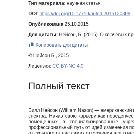
Тип материала:
научная статья
DOI:
https://doi.org/10.17759/autdd.2015130309
Опубликована
25.10.2015
Для цитаты:
Нейсон, Б. (2015). О ключевых п
Копировать для цитаты
© Нейсон Б., 2015
Лицензия:
CC BY-NC 4.0
Полный текст
Билл Нейсон
(William Nason)
— американский 
спектра. Начав свою карьеру как поведенче
помещенных в специализированные учреж
профессиональный путь от идей изменения по
от скрытого от нас самих отторжения всего ин