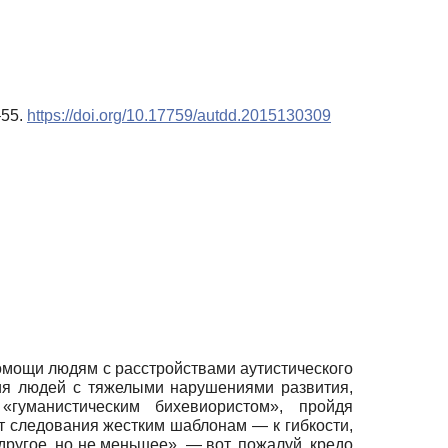
–55.
https://doi.org/10.17759/autdd.2015130309
омощи людям с расстройствами аутистического
ния людей с тяжелыми нарушениями развития,
уманистическим би­хевиористом», пройдя
т следования жестким шаблонам — к гибкости,
другое, но не меньшее», — вот, пожалуй, кредо