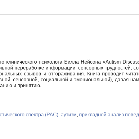
о клинического психолога Билла Нейсона «Autism Discus
итивной переработке информации, сенсорных трудностей, 
ональных срывов и отгораживания. Книга проводит читат
вной, сенсорной, социальной и эмоциональной), давая нам
манию и принятию.
стического спектра (РАС)
,
аутизм
,
прикладной анализ пове