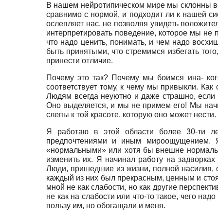
В нашем нейротипическом мире мы склонны вос
сравнимо с нормой, и подходит ли к нашей си
ослепляет нас, не позволяя увидеть положител
интерпретировать поведение, которое мы не 
что надо ценить, понимать, и чем надо восх
быть принятыми, что стремимся избегать тог
принести отличие.
Почему это так? Почему мы боимся ина- кого?
соответствует тому, к чему мы привыкли. Как
Людям всегда неуютно и даже страшно, если ч
Оно выделяется, и мы не примем его! Мы на
слепы к той красоте, которую оно может нести
Я работаю в этой области более 30-ти л
предпочтениями и иным мироощущением. Я
«нормальными» или хотя бы внешне нормальны
изменить их. Я начинал работу на задворка
Люди, пришедшие из жизни, полной насилия, о
каждый из них был прекрасным, ценным и стоящ
мной не как слабости, но как другие перспек
не как на слабости или что-то такое, чего на
пользу им, но обогащали и меня.