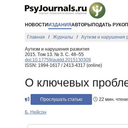
Перейти к основному содержанию
НОВОСТИ
ИЗДАНИЯ
АВТОРЫ
ПОДАТЬ РУКО
Главная
Журналы
Аутизм и нарушения 
Аутизм и нарушения развития
2015. Том 13. № 3. С. 48–55
doi:10.17759/autdd.2015130309
ISSN: 1994-1617 / 2413-4317 (online)
О ключевых пробл
Прослушать статью
22 мин. чтени
Б. Нейсон