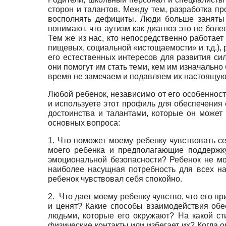
сторон и талантов. Между тем, разработка п
восполнять дефициты. Люди больше заняты 
понимают, что аутизм как диагноз это не бо
Тем же из нас, кто непосредственно работает
пищевых, социальной «истощаемости» и т.д.), 
его естественных интересов для развития си
они помогут им стать теми, кем им изначально
время не замечаем и подавляем их настоящую
Любой ребенок, независимо от его особенност
и используете этот профиль для обеспечения 
достоинства и талантами, которые он может
основных вопроса:
1. Что поможет моему ребенку чувствовать 
моего ребенка и предполагающие поддержку
эмоциональной безопасности? Ребенок не мо
наиболее насущная потребность для всех нас.
ребенок чувствовал себя спокойно.
2. Что дает моему ребенку чувство, что его п
и ценят? Какие способы взаимодействия обе
людьми, которые его окружают? На какой ст
физические контакты или избегает их? Когда