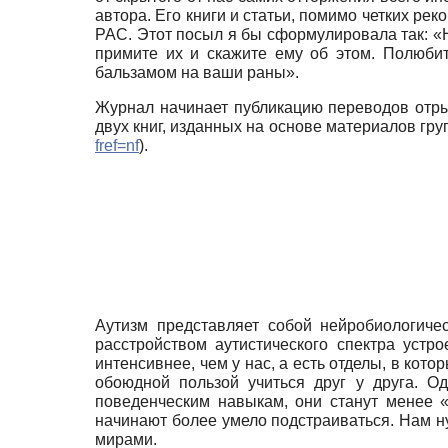
автора. Его книги и статьи, помимо четких ре
РАС. Этот посыл я бы сформулировала так: «Н
примите их и скажите ему об этом. Полюбите
бальзамом на ваши раны».
Журнал начинает публикацию переводов отры
двух книг, изданных на основе материалов гр
fref=nf
).
Аутизм представляет собой нейробиологиче
расстройством аути­стического спектра уст
интенсивнее, чем у нас, а есть отделы, в кот
обоюдной пользой учиться друг у друга. О
поведенческим навыкам, они станут менее «
начинают более умело подстраиваться. Нам н
мирами.