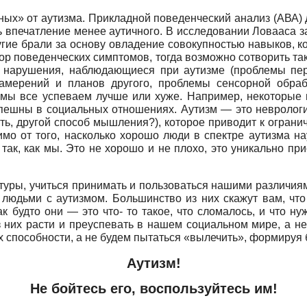
ых» от аутизма. Прикладной поведенческий анализ (АВА) 
ть впечатление менее аутичного. В исследовании Ловааса з
угие брали за основу овладение совокупностью навыков, к
бор поведенческих симптомов, тогда возможно сотворить та
о нарушения, наблюдающиеся при аутизме (проблемы пер
намерений и планов другого, проблемы сенсорной обра
рых мы все успеваем лучше или хуже. Например, некоторы
спешны в социальных отношениях. Аутизм — это неврологи
ть, другой способ мышления?), которое приводит к ограни
имо от того, насколько хорошо люди в спектре аутизма на
 так, как мы. Это не хорошо и не плохо, это уникально п
туры, учиться принимать и пользоваться нашими различиям
 людьми с аутизмом. Большинство из них скажут вам, что
 будто они — это что- то такое, что сломалось, и что нуж
 них расти и преуспевать в нашем социальном мире, а н
их способности, а не будем пытаться «вылечить», формиру
Аутизм!
Не бойтесь его, воспользуйтесь им!