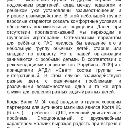
подключаем родителей, когда между педагогом и
ребёнком уже установлены взаимоотношения и
игровое взаимодействие. В этой небольшой группе
взрослые стараются создать комфортные условия и
обеспечить положительные ощущения. Далее при
отсутствии противопоказаний мы переходим к
групповой игротерапии. Оптимальным вариантом
для ребёнка с РАС явилось бы введение его в
небольшую группу обычных детей, старше или
младше по возрасту. Но в нашей организации
занимаются с особыми детьми. В соответствии с
рекомендациями специалистов
[
Зарубина, 2009
]
и с
принципами АРДИ «Свет» состав группы —
интегративный. В этом случае взаимодействуют
разные дети, с различными проблемами и
различными возможностями, одна и та же игра
служит для решения разных задач у разных детей.
Когда Ваню М. (4 года) вводили в группу, хорошим
партнером для аутичного мальчика явился Костя Ж.
(6 лет ) — ребенок с ДЦП, имеющий двигательные
проблемы. Эмоциональный, с дружелюбным
характером мальчик выражал радость при встрече с