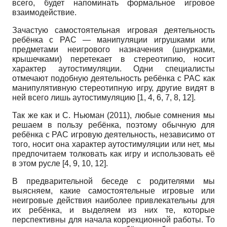
всего, будет напоминать формальное игровое
взаимодействие.
Зачастую самостоятельная игровая деятельность
ребёнка с РАС — манипуляции игрушками или
предметами неигрового назначения (шнурками,
крышечками) перетекает в стереотипию, носит
характер ауто­стимуляции. Одни специалисты
отмечают подобную деятельность ребёнка с РАС как
манипулятивную стереотипную игру, другие видят в
ней всего лишь аутостимуля­цию [1, 4, 6, 7, 8, 12].
Так же как и С. Ньюман (2011), любые сомнения мы
решаем в пользу ребёнка, поэтому обычную для
ребёнка с РАС игровую деятельность, независимо от
того, носит она характер аутостимуляции или нет, мы
предпочитаем толковать как игру и использовать её
в этом русле [4, 9, 10, 12].
В предварительной беседе с родителями мы
выясняем, какие самостоятельные игровые или
неигровые действия наиболее привлекательны для
их ребёнка, и выделяем из них те, которые
перспективны для начала коррекционной работы. То