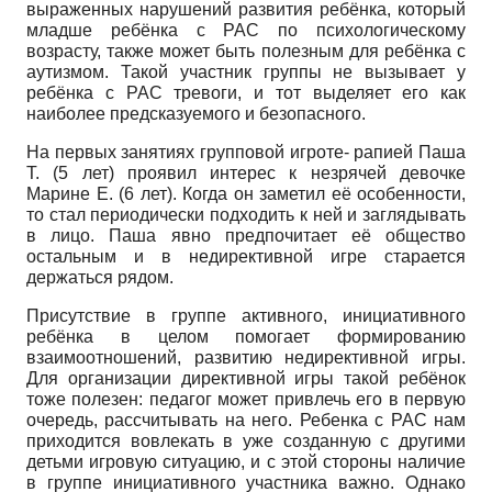
выраженных нарушений развития ребёнка, который
младше ребёнка с РАС по психологическому
возрасту, также может быть полезным для ребёнка с
аутизмом. Такой участник группы не вызывает у
ребёнка с РАС тревоги, и тот выделяет его как
наиболее предсказуемого и безопасного.
На первых занятиях групповой игроте- рапией Паша
Т. (5 лет) проявил интерес к незрячей девочке
Марине Е. (6 лет). Когда он заметил её особенности,
то стал периодически подходить к ней и заглядывать
в лицо. Паша явно предпочитает её общество
остальным и в недирективной игре старается
держаться рядом.
Присутствие в группе активного, инициативного
ребёнка в целом помогает формированию
взаимоотношений, развитию не­директивной игры.
Для организации директивной игры такой ребёнок
тоже полезен: педагог может привлечь его в первую
очередь, рассчитывать на него. Ребенка с РАС нам
приходится вовлекать в уже созданную с другими
детьми игровую ситуацию, и с этой стороны наличие
в группе инициативного участника важно. Однако