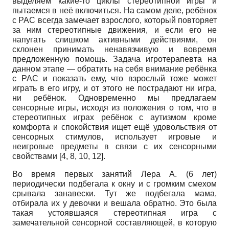
выделяем какие-то циклы стереотипной игры и
пытаемся в неё включиться. На самом деле, ребёнок
с РАС всегда замечает взрослого, который повторяет
за ним стереотипные движения, и если его не
напугать слишком активными действиями, он
склонен принимать ненавязчивую и вовремя
предложенную помощь. Задача игротерапевта на
данном этапе — обратить на себя внимание ребёнка
с РАС и показать ему, что взрослый тоже может
играть в его игру, и от этого не пострадают ни игра,
ни ребёнок. Одновременно мы предлагаем
сенсорные игры, исходя из положения о том, что в
стереотипных играх ребёнок с аутизмом кроме
комфорта и спокойствия ищет ещё удовольствия от
сенсорных стимулов, использует игровые и
неигровые предметы в связи с их сенсорными
свойствами [4, 8, 10, 12].
Во время первых занятий Лера А. (6 лет)
периодически подбегала к окну и с громким смехом
срывала занавески. Тут же подбегала мама,
отбирала их у девочки и вешала обратно. Это была
такая устоявшаяся стереотипная игра с
замечательной сенсорной составляющей, в которую