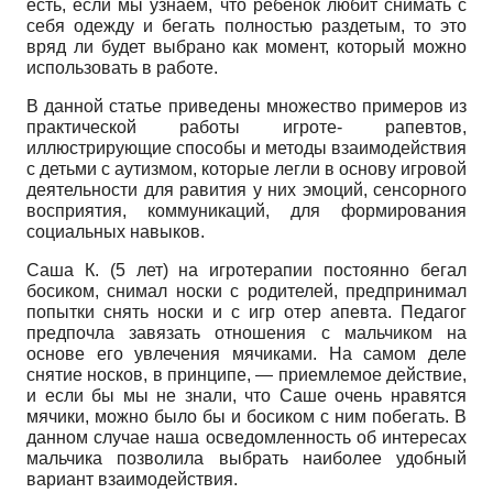
есть, если мы узнаем, что ребёнок любит снимать с
себя одежду и бегать полностью раздетым, то это
вряд ли будет выбрано как момент, который можно
использовать в работе.
В данной статье приведены множество примеров из
практической работы игроте- рапевтов,
иллюстрирующие способы и методы взаимодействия
с детьми с аутизмом, которые легли в основу игровой
деятельности для равития у них эмоций, сенсорного
восприятия, коммуникаций, для формирования
социальных навыков.
Саша К. (5 лет) на игротерапии постоянно бегал
босиком, снимал носки с родителей, предпринимал
попытки снять носки и с игр отер апевта. Педагог
предпочла завязать отношения с мальчиком на
основе его увлечения мячиками. На самом деле
снятие носков, в принципе, — приемлемое действие,
и если бы мы не знали, что Саше очень нравятся
мячики, можно было бы и босиком с ним побегать. В
данном случае наша осведомленность об интересах
мальчика позволила выбрать наиболее удобный
вариант взаимодействия.