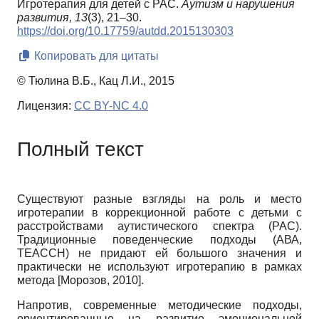
Игротерапия для детей с РАС.
Аутизм и нарушения
развития,
13
(3), 21–30.
https://doi.org/10.17759/autdd.2015130303
Копировать для цитаты
© Тюлина В.Б., Кац Л.И., 2015
Лицензия:
CC BY-NC 4.0
Полный текст
Существуют разные взгляды на роль и место
игротерапии в коррекционной работе с детьми с
расстройствами аутисти­ческого спектра (РАС).
Традиционные поведенческие подходы (АВА,
ТЕАССН) не придают ей большого значения и
практически не используют игротерапию в рамках
метода
[
Морозов, 2010
]
.
Напротив, современные методические подходы,
ориентированные на развитие эмоциональной