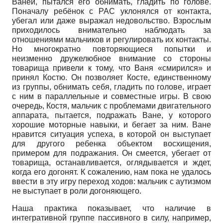
Ваней, пытался его обнимать, гладить по голове.
Поначалу ребёнок с РАС уклонялся от контакта,
убегал или даже выражал недовольство. Взрослым
приходилось внимательно наблюдать за
отношениями мальчиков и регулировать их контакты.
Но многократно повторяющиеся попытки и
неизменно дружелюбное внимание со стороны
товарища привели к тому, что Ваня «смирился» и
принял Костю. Он позволяет Косте, единственному
из группы, обнимать себя, гладить по голове, играет
с ним в параллельные и совместные игры. В свою
очередь, Костя, мальчик с проблемами двигательного
аппарата, пытается, подражать Ване, у которого
хорошие моторные навыки, и бегает за ним. Ване
нравится ситуация успеха, в которой он выступает
для другого ребенка объектом восхищения,
примером для подражания. Он смеется, убегает от
товарища, останавливается, оглядывается и ждет,
когда его догонят. К сожалению, нам пока не удалось
ввести в эту игру переход ходов: мальчик с аутизмом
не выступает в роли догоняющего.
Наша практика показывает, что наличие в
интегративной группе пассивного в силу, например,