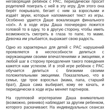
неговорящий ребёнок с РАС, периодически просит
родителей поиграть с ней в эту игру. Для этого она
берёт покрывало, бегает с ним за взрослыми и
издаёт звуки, которые напоминают текст из игры.
Особенно удается Даше вокализация финального
«ох!». А в ходе игры Даша поочередно ложится
головой то в одну, то в другую сторону, чтобы иметь
возможность смотреть в глаза то папе, то маме.
Девочка им улыбается, выражает свою радость.
Одно из характерных для детей с РАС нарушений
проявляется в неспособности делиться с
окружающими своими впечатлениями и эмоциями, и
любой шаг в сторону преодоления такого поведения
кажется нам успехом. И в этой игре ребёнок с РАС
обучается делиться с близкими своими
положительными эмоциями. Показательно, что в
семье, где трое взрослых (мама, папа, старший
брат), Даша сама выбирает, кому ее качать, и
периодически в ходе игры меняет партнеров.
На групповой игротерапии Даша внимательно
(возможно, ревниво) наблюдает за другим ребенком,
которого раскачивают. На индивидуальных сеансах