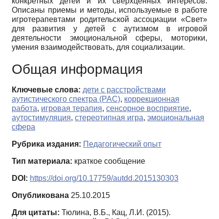
конкретных детей и их сверхценных интересов.
Описаны приемы и методы, используемые в работе
игротерапевтами родительской ассоциации «Свет»
для развития у детей с аутизмом в игровой
деятельности эмоциональной сферы, моторики,
умения взаимодействовать, для социализации.
Общая информация
Ключевые слова:
дети с расстройствами
аутистического спектра (РАС)
,
коррекционная
работа
,
игровая терапия
,
сенсорное восприятие
,
аутостимуляция
,
стереотипная игра
,
эмоциональная
сфера
Рубрика издания:
Педагогический опыт
Тип материала:
краткое сообщение
DOI:
https://doi.org/10.17759/autdd.2015130303
Опубликована
25.10.2015
Для цитаты:
Тюлина, В.Б., Кац, Л.И. (2015).