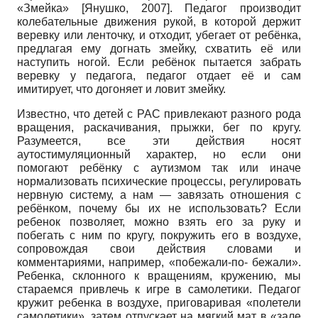
«Змейка»
[
Янушко, 2007
]
. Педагог производит
колебательные движения рукой, в которой держит
веревку или ленточку, и отходит, убегает от ребёнка,
предлагая ему догнать змейку, схватить её или
наступить ногой. Если ребёнок пытается забрать
веревку у педагога, педагог отдает её и сам
имитирует, что догоняет и ловит змейку.
Известно, что детей с РАС привлекают разного рода
вращения, раскачивания, прыжки, бег по кругу.
Разумеется, все эти действия носят
аутостимуляционный характер, но если они
помогают ребёнку с аутизмом так или иначе
нормализовать психические процессы, регулировать
нервную систему, а нам — завязать отношения с
ребёнком, почему бы их не использовать? Если
ребенок позволяет, можно взять его за руку и
побегать с ним по кругу, покружить его в воздухе,
сопровождая свои действия словами и
комментариями, например, «побежали-по- бежали».
Ребенка, склонного к вращениям, кружению, мы
стараемся привлечь к игре в самолетики. Педагог
кружит ребенка в воздухе, приговаривая «полетели
самолетики», затем отпускает на мягкий мат в «зале