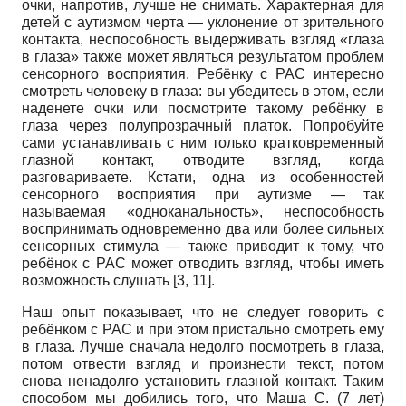
очки, напротив, лучше не снимать. Характерная для
детей с аутизмом черта — уклонение от зрительного
контакта, неспособность выдерживать взгляд «глаза
в глаза» также может являться результатом проблем
сенсорного восприятия. Ребёнку с РАС интересно
смотреть человеку в глаза: вы убедитесь в этом, если
наденете очки или посмотрите такому ребёнку в
глаза через полупрозрачный платок. Попробуйте
сами устанавливать с ним только кратковременный
глазной контакт, отводите взгляд, когда
разговариваете. Кстати, одна из особенностей
сенсорного восприятия при аутизме — так
называемая «одноканальность», неспособность
воспринимать одновременно два или более сильных
сенсорных стимула — также приводит к тому, что
ребёнок с РАС может отводить взгляд, чтобы иметь
возможность слушать [3, 11].
Наш опыт показывает, что не следует говорить с
ребёнком с РАС и при этом пристально смотреть ему
в глаза. Лучше сначала недолго посмотреть в глаза,
потом отвести взгляд и произнести текст, потом
снова ненадолго установить глазной контакт. Таким
способом мы добились того, что Маша С. (7 лет)