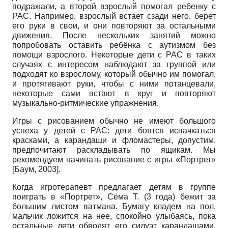
подражали, а второй взрослый помогал ребенку с
РАС. Например, взрослый встает сзади него, берет
его руки в свои, и они повторяют за остальными
движения. После нескольких занятий можно
попробовать оставить ребёнка с аутизмом без
помощи взрослого. Некоторые дети с РАС в таких
случаях с интересом наблюдают за группой или
подходят ко взрослому, который обычно им помогал,
и протягивают руки, чтобы с ними потанцевали,
некоторые сами встают в круг и повторяют
музыкально-ритмические упражнения.
Игры с рисованием обычно не имеют большого
успеха у детей с РАС: дети боятся испачкаться
красками, а карандаши и фломастеры, допустим,
предпочитают раскладывать по ящикам. Мы
рекомендуем начинать рисование с игры «Портрет»
[
Баум, 2003
]
.
Когда игротерапевт предлагает детям в группе
поиграть в «Портрет», Сёма Т. (3 года) бежит за
большим листом ватмана. Бумагу кладем на пол,
мальчик ложится на нее, спокойно улыбаясь, пока
остальные дети обводят его силуэт карандашами.