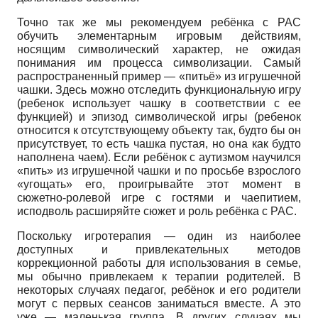
Точно так же мы рекомендуем ребёнка с РАС
обучить элементарным игровым действиям,
носящим символический характер, не ожидая
понимания им процесса символизации. Самый
распространенный пример — «питьё» из игрушечной
чашки. Здесь можно отследить функциональную игру
(ребенок использует чашку в соответствии с ее
функцией) и эпизод символической игры (ребенок
относится к отсутствующему объекту так, будто бы он
присутствует, то есть чашка пустая, но она как будто
наполнена чаем). Если ребёнок с аутизмом научился
«пить» из игрушечной чашки и по просьбе взрослого
«угощать» его, проигрывайте этот момент в
сюжетно-ролевой игре с гостями и чаепитием,
исподволь расширяйте сюжет и роль ребёнка с РАС.
Поскольку игротерапия — один из наиболее
доступных и привлекательных методов
коррекционной работы для использования в семье,
мы обычно привлекаем к терапии родителей. В
некоторых случаях педагог, ребёнок и его родители
могут с первых сеансов заниматься вместе. А это
уже — маленькая группа. В других случаях мы