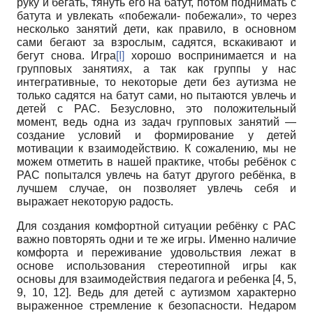
руку и бегать, тянуть его на батут, потом поднимать с
батута и увлекать «побежали- побежали», то через
несколько занятий дети, как правило, в основном
сами бегают за взрослым, садятся, вскакивают и
бегут снова. Игра
[I]
хорошо воспринимается и на
групповых занятиях, а так как группы у нас
интегративные, то некоторые дети без аутизма не
только садятся на батут сами, но пытаются увлечь и
детей с РАС. Безусловно, это положительный
момент, ведь одна из задач групповых занятий —
создание условий и формирование у детей
мотивации к взаимодействию. К сожалению, мы не
можем отметить в нашей практике, чтобы ребёнок с
РАС попытался увлечь на батут другого ребёнка, в
лучшем случае, он позволяет увлечь себя и
выражает некоторую радость.
Для создания комфортной ситуации ребёнку с РАС
важно повторять одни и те же игры. Именно наличие
комфорта и переживание удовольствия лежат в
основе использования стереотипной игры как
основы для взаимодействия педагога и ребенка [4, 5,
9, 10, 12]. Ведь для детей с аутизмом характерно
выраженное стремление к безопасности. Недаром