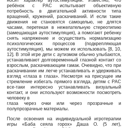
носит характер аутос­тимуляции. Известно, что
ребёнок с РАС испытывает объективную
потребность в двигательной активности типа
вращений, кружений, раскачиваний. И если такие
движения не становятся самоцелью, не длятся
часами, перетекая в нежелательную стерео­типию
(замещающая аутостимуляция), а помогают ребенку
снять напряжение и осуществить нормализацию
психологических процессов (подкрепляющая
аутостимуля­ция), мы можем их использовать [8, 10,
12]. В этой игре дети с аутизмом обычно улыбаются,
устанавливают долговременный глазной контакт со
взрослым, раскачивающим гамак. Очевидно, что при
раскачивании им легче устанавливать и удерживать
взгляд «глаза в глаза». Несмотря на присущее им
стремление избегать прямого взгляда, детям с РАС
все-таки интересно устанавливать визуальный
контакт, и они используют возможности посмотреть
человеку в
глаза через очки или через прозрачные и
полупрозрачные материалы.
После освоения на индивидуальной игротерапии
игры «Баба сеяла горох» Даша О. (5 лет),