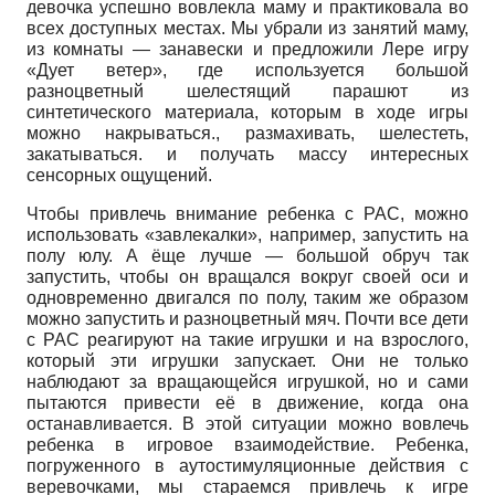
девочка успешно вовлекла маму и практиковала во
всех доступных местах. Мы убрали из занятий маму,
из комнаты — занавески и предложили Лере игру
«Дует ветер», где используется большой
разноцветный шелестящий парашют из
синтетического материала, которым в ходе игры
можно накрываться., размахивать, шелестеть,
закатываться. и получать массу интересных
сенсорных ощущений.
Чтобы привлечь внимание ребенка с РАС, можно
использовать «завлекалки», например, запустить на
полу юлу. А ёще лучше — большой обруч так
запустить, чтобы он вращался вокруг своей оси и
одновременно двигался по полу, таким же образом
можно запустить и разноцветный мяч. Почти все дети
с РАС реагируют на такие игрушки и на взрослого,
который эти игрушки запускает. Они не только
наблюдают за вращающейся игрушкой, но и сами
пытаются привести её в движение, когда она
останавливается. В этой ситуации можно вовлечь
ребенка в игровое взаимодействие. Ребенка,
погруженного в аутос­тимуляционные действия с
веревочками, мы стараемся привлечь к игре