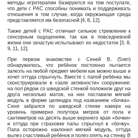
методы игротерапии базируются на том постулате,
что дети с РАС способны понимать и поддерживать
отношения в том случае, когда окружающая среда
представляется им безопасной [4, 8, 12].
Также детей с РАС отличает сильное стремление к
сенсорным ощущениям, так как в повседневной
жизни они зачастую испытывают их недостаток [3, 8,
9, 11, 12].
При первом знакомстве с Сеней В. (5лет)
обнаружилось, что ребёнок постоянно пытается
залезть на любой предмет мебели как можно выше и
хочет оттуда спрыгнуть. Вместе с папой ребёнка мы
сконструировали в «зале активности» сооружение:
на пол рядом со шведской стенкой положили друг на
друга несколько матов, на них поставили мягкий
модуль в форме цилиндра под названием «бочка».
Сеня забрался по шведской стенке наверх на
уровень примерно полутора метров от пола и
сантиметров на десять выше верхнего края «бочки»
и оттуда при страховке папы спрыгнул в «бочку».
Папа осторожно наклонил мягкий модуль, оттуда
вылез счастливый ребёнок и полез опять на стенку. В