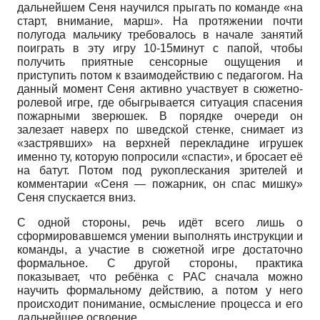
дальнейшем Се­ня научился прыгать по команде «на
старт, внимание, марш». На протяжении почти
полугода мальчику требовалось в начале занятий
поиграть в эту игру 10-15минут с папой, чтобы
получить приятные сенсорные ощущения и
приступить потом к взаимодействию с педагогом. На
данный момент Сеня активно участвует в сюжет­но-
ролевой игре, где обыгрывается ситуация спасения
пожарными зверюшек. В порядке очереди он
залезает наверх по шведской стенке, снимает из
«застрявших» на верхней перекладине игрушек
именно ту, которую попросили «спасти», и бросает её
на батут. Потом под рукоплескания зрителей и
комментарии «Сеня — пожарник, он спас мишку»
Сеня спускается вниз.
С одной стороны, речь идёт всего лишь о
сформировавшемся умении выполнять инструкции и
команды, а участие в сюжетной игре достаточно
формальное. С другой стороны, практика
показывает, что ребёнка с РАС сначала можно
научить формальному действию, а потом у него
происходит понимание, осмысление процесса и его
дальнейшее освоение.