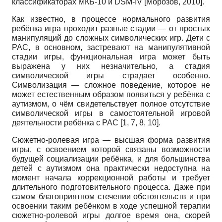
классификаторах МКБ-10 и
DSM
-
IV
[
Морозов, 2010
]
.
Как известно, в процессе нормального развития
ребёнка игра проходит разные стадии — от простых
манипуляций до сложных символических игр. Дети с
РАС, в основном, застревают на манипулятив­ной
стадии игры, функциональная игра может быть
выражена у них незначительно, а стадия
символической игры страдает особенно.
Символизация — сложное поведение, которое не
может естественным образом появиться у ребёнка с
аутизмом, о чём свидетельствует полное отсутствие
символической игры в самостоятельной игровой
деятельности ребёнка с РАС [1, 7, 8, 10].
Сюжетно-ролевая игра — высшая форма развития
игры, с освоением которой связаны возможности
будущей социализации ребёнка, и для большинства
детей с аутизмом она практически недоступна на
момент начала коррекционной работы и требует
длительного подготовительного процесса. Даже при
самом благоприятном стечении обстоятельств и при
освоении таким ребёнком в ходе успешной терапии
сюжет­но-ролевой игры долгое время она, скорей