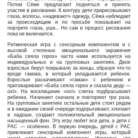
Потом Сёме предлагают подняться и принять
участие в рисовании. К контуру дети пририсовывают
глаза, волосы, «надевают» одежду, Сёма наблюдает
за происходящим и по просьбе показывает на
портрете глаза, уши... Но сам в процесс рисования
пока не включается.
Ритмическая игра с сенсорным компонентом и с
высокой степенью эмоционального заражения
«Баба сеяла горох» часто нами используется на
индивидуальных и на групповых занятиях. Двое
взрослых берут покрывало за концы, образуя что-то
вроде гамака, в который укладывается ребенок.
Взрослые раскачивают «гамак» с ребенком и
приговаривают «Баба сеяла горох и сказала деду —
ох!». На восклицание «ох!» слегка подбрасывают
ребенка. Начинают сначала и повторяют три раза.
На групповых занятиях остальные дети стоят рядом
и в ожидании своей очереди подпрыгивают, хлопают
в ладоши, создают положительный эмоционально
насыщенный фон. Эту игру любят все дети, а дети с
РАС — особенно. В первую очередь, детей с РАС
привлекает сенсорный компонент игры, который