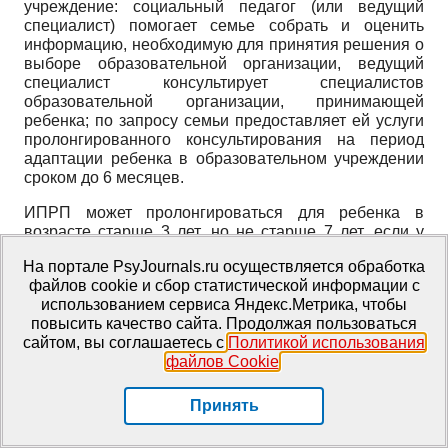
учреждение: социальный педагог (или ведущий
специалист) помогает семье собрать и оценить
информацию, необходимую для принятия решения о
выборе образовательной организации, ведущий
специалист консультирует специалистов
образовательной организации, принимающей
ребенка; по запросу семьи предоставляет ей услуги
пролонгированного консультирования на период
адаптации ребенка в образовательном учреждении
сроком до 6 месяцев.
ИПРП может пролонгироваться для ребенка в
возрасте старше 3 лет, но не старше 7 лет, если у
него сохраняются выраженные ограничения
На портале PsyJournals.ru осуществляется обработка
жизнедеятельности, и он получает образование в
файлов cookie и сбор статистической информации с
семье или в образовательной организации, но не
использованием сервиса Яндекс.Метрика, чтобы
получает там необходимых услуг, или проживает в
повысить качество сайта. Продолжая пользоваться
учреждении для детей-сирот и детей, оставшихся без
сайтом, вы соглашаетесь с
Политикой использования
попечения родителей.
файлов Cookie
.
Услуги ранней помощи
Принять
Среди услуг ранней помощи выделяются основные,
специализированные и дополнительные.