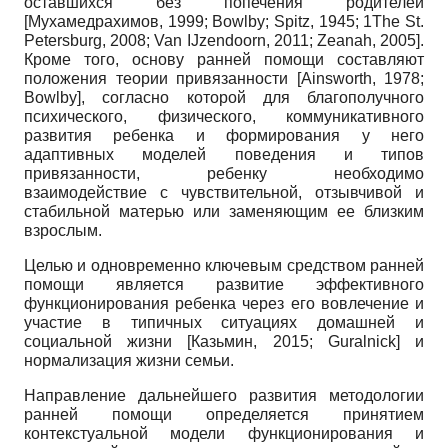
оставшихся без попечения родителей
[
Мухамедрахимов, 1999
;
Bowlby
;
Spitz, 1945
;
1The St.
Petersburg, 2008
;
Van IJzendoorn, 2011
;
Zeanah, 2005
]
.
Кроме того, основу ранней помощи составляют
положения теории привязанности
[
Ainsworth, 1978
;
Bowlby
]
, согласно которой для благополучного
психического, физического, коммуникативного
развития ребенка и формирования у него
адаптивных моделей поведения и типов
привязанности, ребенку необходимо
взаимодействие с чувствительной, отзывчивой и
стабильной матерью или заменяющим ее близким
взрослым.
Целью и одновременно ключевым средством ранней
помощи является развитие эффективного
функционирования ребенка через его вовлечение и
участие в типичных ситуациях домашней и
социальной жизни
[
Казьмин, 2015
;
Guralnick
]
и
нормализация жизни семьи.
Направление дальнейшего развития методологии
ранней помощи определяется принятием
контекстуальной модели функционирования и