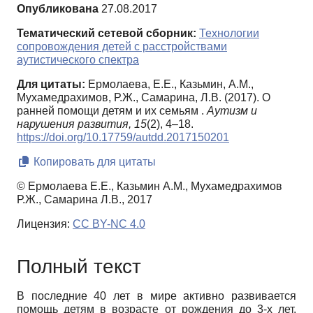
Опубликована
27.08.2017
Тематический сетевой сборник:
Технологии
сопровождения детей с расстройствами
аутистического спектра
Для цитаты:
Ермолаева, Е.Е., Казьмин, А.М.,
Мухамедрахимов, Р.Ж., Самарина, Л.В. (2017). О
ранней помощи детям и их семьям .
Аутизм и
нарушения развития,
15
(2), 4–18.
https://doi.org/10.17759/autdd.2017150201
Копировать для цитаты
© Ермолаева Е.Е., Казьмин А.М., Мухамедрахимов
Р.Ж., Самарина Л.В., 2017
Лицензия:
CC BY-NC 4.0
Полный текст
В последние 40 лет в мире активно развивается
помощь детям в возрасте от рождения до 3-х лет,