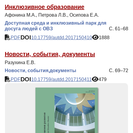
Инклюзивное образование
Афонина М.А., Петрова Л.В., Осипова Е.А.
Доступная среда и инклюзивный парк для
досуга людей с ОВЗ
С. 61–68
DOI
PDF
10.17759/autdd.2017150410
1888
Новости, события, документы
Разухина Е.В.
Новости, события,документы
С. 69–72
DOI
PDF
10.17759/autdd.2017150411
479