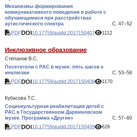
Механизмы формирования
коммуникативного поведения в работе с
обучающимися при расстройствах
аутистического спектра
С. 47–52
DOI
PDF
10.17759/autdd.2017150407
1112
Инклюзивное образование
Степанов В.С.
Посетители с РАС в музее: пять шагов к
инклюзии
С. 53–56
DOI
PDF
10.17759/autdd.2017150408
1170
Кубасова Т.С.
Социокультурная реабилитация детей с
РАС в Государственном Дарвиновском
музее. Программа «Другие»
С. 57–60
DOI
PDF
10.17759/autdd.2017150409
626