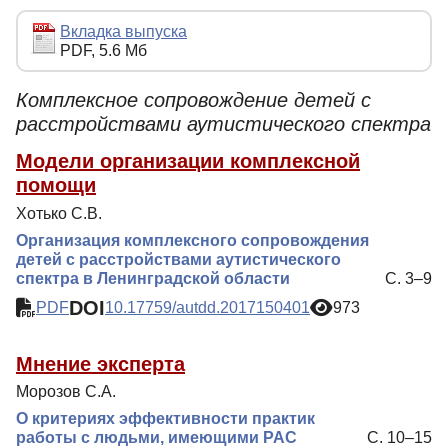
Редакционная политика
Вкладка выпуска
PDF, 5.6 Мб
Индексирование
Для авторов
Комплексное сопровождение детей с
расстройствами аутистического спектра
Подписка
Модели организации комплексной
Контакты
помощи
Хотько С.В.
Организация комплексного сопровождения
детей с расстройствами аутистического
спектра в Ленинградской области
С. 3–9
DOI
PDF
10.17759/autdd.2017150401
973
Мнение эксперта
Морозов С.А.
О критериях эффективности практик
работы с людьми, имеющими РАС
С. 10–15