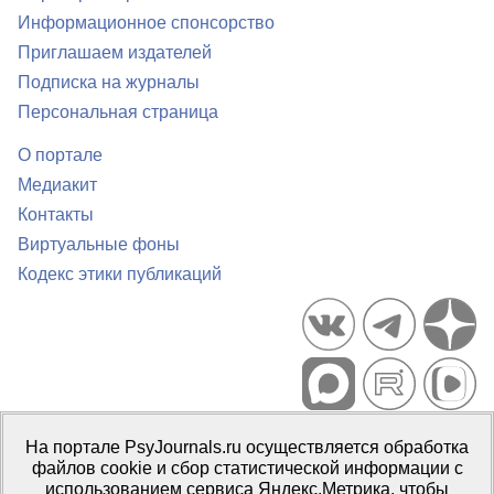
Информационное спонсорство
Приглашаем издателей
Подписка на журналы
Персональная страница
О портале
Медиакит
Контакты
Виртуальные фоны
Кодекс этики публикаций
Портал психологических изданий PsyJournals.ru, 2007–2026
На портале PsyJournals.ru осуществляется обработка
Правила использования материалов
файлов cookie и сбор статистической информации с
Свидетельство регистрации СМИ
Эл № ФС77-66447 от 14 июля
использованием сервиса Яндекс.Метрика, чтобы