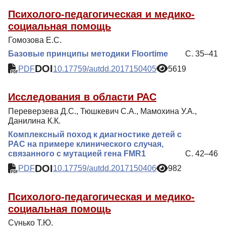
Психолого-педагогическая и медико-
социальная помощь
Гомозова Е.С.
Базовые принципы методики Floortime
С. 35–41
DOI
PDF
10.17759/autdd.2017150405
5619
Исследования в области РАС
Переверзева Д.С., Тюшкевич С.А., Мамохина У.А.,
Данилина К.К.
Комплексный поход к диагностике детей с
РАС на примере клинического случая,
связанного с мутацией гена FMR1
С. 42–46
DOI
PDF
10.17759/autdd.2017150406
982
Психолого-педагогическая и медико-
социальная помощь
Сунько Т.Ю.