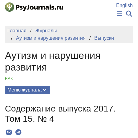
Перейти к основному содержанию
English
НОВОСТИ
Главная
Журналы
ИЗДАНИЯ
Аутизм и нарушения развития
Выпуски
АВТОРЫ
ПОДАТЬ РУКОПИСЬ
Аутизм и нарушения
БАЗА ЗНАНИЙ
КЛЮЧЕВЫЕ СЛОВА
развития
Регистрация
Вход
ВАК
Меню журнала
Выпуски
Содержание выпуска 2017.
О Журнале
Том 15. № 4
Миссия
Редколлегия