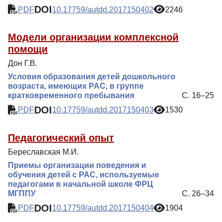
DOI
PDF
10.17759/autdd.2017150402
2246
Модели организации комплексной
помощи
Дон Г.В.
Условия образования детей дошкольного
возраста, имеющих РАС, в группе
кратковременного пребывания
С. 16–25
DOI
PDF
10.17759/autdd.2017150403
1530
Педагогический опыт
Береславская М.И.
Приемы организации поведения и
обучения детей с РАС, используемые
педагогами в начальной школе ФРЦ
МГППУ
С. 26–34
DOI
PDF
10.17759/autdd.2017150404
1904