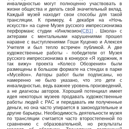
инвалидностью могут полноценно участвовать в
жизни общества и делать свой значительный вклад.
Каждый музей находит свои способы для такой
трансляции. К примеру, 4 декабря на «Ночь
искусств» на сцене Музея русского импрессионизма
перформанс студии «Инклюзион
[СВ1]
. Школа» с
актерами с ментальными нарушениями прошел
наравне с выступлениями Гоши Куценко и Алексея
Учителя и был тепло встречен публикой. А две
художественные работы - победители от Музея
русского импрессионизма в конкурсе «Я художник, я
так вижу» проекта «Колесо Обозрения» были
размещены в большом формате на стендах в парке
«Мусейон». Авторы работ были подписаны, но
намеренно не было указано, что это дети с
инвалидностью, ведь важнее уровень произведений,
а не диагнозы авторов. Хороший потенциал имеет
идея некоторых музеев продавать художественные
работы людей с РАС и передавать им полученные
деньги, но она часто упирается в законодательные и
другие барьеры. Необходимость деятельности музея
по трансляции считается часто второстепенной по
сравнению с образовательной, но результаты