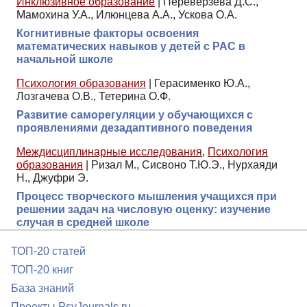
Инклюзивное образование
|
Переверзева Д.С.,
Мамохина У.А., Илюнцева А.А., Ускова О.А.
Когнитивные факторы освоения
математических навыков у детей с РАС в
начальной школе
Психология образования
|
Герасименко Ю.А.,
Лозгачева О.В., Тетерина О.Ф.
Развитие саморегуляции у обучающихся с
проявлениями дезадаптивного поведения
Междисциплинарные исследования
,
Психология
образования
|
Ризал М., Сисвоно Т.Ю.Э., Нурхаяди
Н., Джуфри Э.
Процесс творческого мышления учащихся при
решении задач на числовую оценку: изучение
случая в средней школе
ТОП-20 статей
ТОП-20 книг
База знаний
Проекты PsyJournals.ru