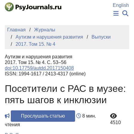
Перейти к основному содержанию
English
НОВОСТИ
Главная
Журналы
ИЗДАНИЯ
Аутизм и нарушения развития
Выпуски
АВТОРЫ
2017. Том 15. № 4
ПОДАТЬ РУКОПИСЬ
БАЗА ЗНАНИЙ
Аутизм и нарушения развития
КЛЮЧЕВЫЕ СЛОВА
2017. Том 15. № 4. С. 53–56
Регистрация
Вход
doi:10.17759/autdd.2017150408
ISSN: 1994-1617 / 2413-4317 (online)
Посетители с РАС в музее:
пять шагов к инклюзии
Прослушать статью
8 мин.
4510
чтения