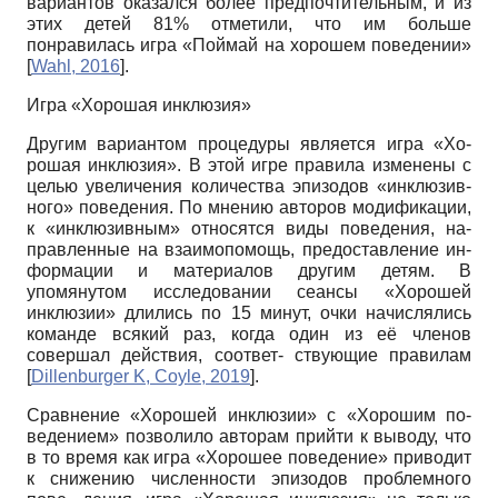
вариантов оказался более предпочтительным, и из
этих детей 81% отметили, что им больше
понравилась игра «Поймай на хорошем поведении»
[
Wahl, 2016
]
.
Игра «Хорошая инклюзия»
Другим вариантом процедуры является игра «Хо-
рошая инклюзия». В этой игре правила изменены с
целью увеличения количества эпизодов «инклюзив-
ного» поведения. По мнению авторов модификации,
к «инклюзивным» относятся виды поведения, на-
правленные на взаимопомощь, предоставление ин-
формации и материалов другим детям. В
упомянутом исследовании сеансы «Хорошей
инклюзии» длились по 15 минут, очки начислялись
команде всякий раз, когда один из её членов
совершал действия, соответ- ствующие правилам
[
Dillenburger K, Coyle, 2019
]
.
Сравнение «Хорошей инклюзии» с «Хорошим по-
ведением» позволило авторам прийти к выводу, что
в то время как игра «Хорошее поведение» приводит
к снижению численности эпизодов проблемного