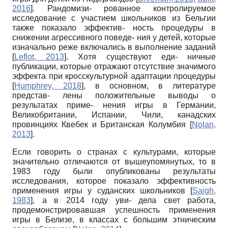
2016
]
. Рандомизи- рованное контролируемое
исследование с участием школьников из Бельгии
также показало эффектив- ность процедуры в
снижении агрессивного поведе- ния у детей, которые
изначально реже включались в выполнение заданий
[
Leflot, 2013
]
. Хотя существуют еди- ничные
публикации, которые отражают отсутствие значимого
эффекта при кросскультурной адаптации процедуры
[
Humphrey, 2018
]
, в основном, в литературе
представ- лены положительные выводы о
результатах приме- нения игры в Германии,
Великобритании, Испании, Чили, канадских
провинциях Квебек и Британская Колумбия
[
Nolan,
2013
]
.
Если говорить о странах с культурами, которые
значительно отличаются от вышеупомянутых, то в
1983 году были опубликованы результаты
исследования, которое показало эффективность
применения игры у суданских школьников
[
Saigh,
1983
]
, а в 2014 году уви- дела свет работа,
продемонстрировавшая успешность применения
игры в Белизе, в классах с большим этническим