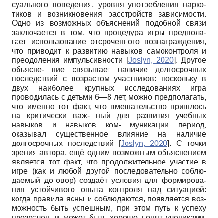
суального поведения, уровня употребления нарко-
тиков и возникновения расстройств зависимости.
Одно из возможных объяснений подобной связи
заключается в том, что процедура игры предпола-
гает использование отсроченного вознаграждения,
что приводит к развитию навыков самоконтроля и
преодоления импульсивности
[
Joslyn, 2020
]
. Другое
объясне- ние связывает наличие долгосрочных
последствий с возрастом участников: поскольку в
двух наиболее крупных исследованиях игра
проводилась с детьми 6—8 лет, можно предполагать,
что именно тот факт, что вмешательство пришлось
на критически важ- ный для развития учебных
навыков и навыков ком- муникации период,
оказывал существенное влияние на наличие
долгосрочных последствий
[
Joslyn, 2020
]
. С точки
зрения автора, ещё одним возможным объяснением
является тот факт, что продолжительное участие в
игре (как и любой другой последовательно соблю-
даемый договор) создаёт условия для формирова-
ния устойчивого опыта контроля над ситуацией:
когда правила ясны и соблюдаются, появляется воз-
можность быть успешным, при этом путь к успеху
прозрачен, и может быть хорошо понят учениками,