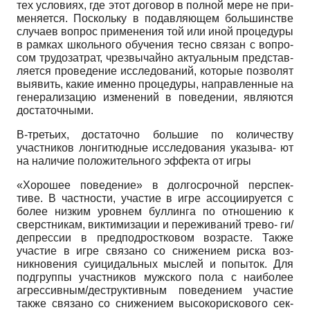
тех условиях, где этот договор в полной мере не при-
меняется. Поскольку в подавляющем большинстве
случаев вопрос применения той или иной процедуры
в рамках школьного обучения тесно связан с вопро-
сом трудозатрат, чрезвычайно актуальным представ-
ляется проведение исследований, которые позволят
выявить, какие именно процедуры, направленные на
генерализацию изменений в поведении, являются
достаточными.
В-третьих, достаточно большие по количеству
участников лонгитюдны
е
исследования указыва- ют
на наличие положительного эффекта от игры
«Хорошее поведение» в долгосрочной перспек-
тиве. В частности, участие в игре ассоциируется с
более низким уровнем буллинга по отношению к
сверстникам, виктимизации и переживаний трево- ги/
депрессии в предподростковом возрасте. Также
участие в игре связано со снижением риска воз-
никновения суицидальных мыслей и попыток. Для
подгруппы участников мужского пола с наиболее
агрессивным/деструктивным поведением участие
также связано со снижением высокорискового сек-