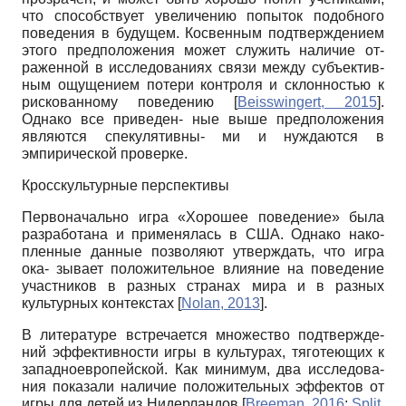
что способствует увеличению попыток подобного
поведения в будущем. Косвенным подтверждением
этого предположения может служить наличие от-
раженной в исследованиях связи между субъектив-
ным ощущением потери контроля и склонностью к
рискованному поведению
[
Beisswingert, 2015
]
.
Однако все приведен- ные выше предположения
являются спекулятивны- ми и нуждаются в
эмпирической проверке.
Кросскультурные перспективы
Первоначально игра «Хорошее поведение» была
разработана и применялась в США. Однако нако-
пленные данные позволяют утверждать, что игра
ока- зывает положительное влияние на поведение
участников в разных странах мира и в разных
культурных контекстах
[
Nolan, 2013
]
.
В литературе встречается множество подтвержде-
ний эффективности игры в культурах, тяготеющих к
западноевропейской. Как минимум, два исследова-
ния показали наличие положительных эффектов от
игры для детей из Нидерландов
[
Breeman, 2016
;
Split,