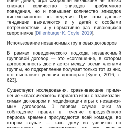
пове- дения, игра «Хорошая инклюзия» не только
снижает количество эпизодов проблемного
поведения, но и повышает количество эпизодов
«инклюзивного» по- ведения. При этом данные
тенденции выявляются и у детей с особыми
потребностями, и у нормативно раз- вивающихся
сверстников
[
Dillenburger K, Coyle, 2019
]
.
Использование независимых групповых договоров
В рамках поведенческого подхода независимый
групповой договор — это «соглашение, в котором
договоренность достигается между всеми членами
группы, но подкрепление получает только тот из них,
кто выполняет условия договора»
[
Купер, 2016
, c.
623]
.
Существуют исследования, сравнивающие приме-
нение «классического» варианта игры с взаимозави-
симым договором и модификации игры с независи-
мым договором. В первом случае очки за
соблюдение правил в течение определённого
периода времени присуждаются всей команде, во
втором случае — каж- дому из учеников по