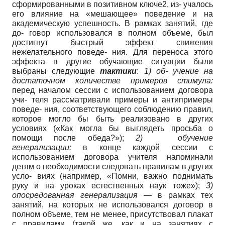
сформированными в позитивном ключе2, из- учалось
его влияние на «мешающее» поведение и на
академическую успешность. В рамках занятий, где
до- говор использовался в полном объеме, был
достигнут быстрый эффект снижения
нежелательного поведе- ния. Для переноса этого
эффекта в другие обучающие ситуации были
выбраны следующие
тактики
:
1) об- учение на
достаточном количестве примеров стимула:
перед началом сессии с использованием договора
учи- теля рассматривали примеры и антипримеры
поведе- ния, соответствующего соблюдению правил,
которое могло бы быть реализовано в других
условиях («Как могла бы выглядеть просьба о
помощи после обеда?»);
2)
обучение
генерализации:
в конце каждой сессии с
использованием договора учителя напоминали
детям о необходимости следовать правилам в других
усло- виях (например, «Помни, важно поднимать
руку и на уроках естественных наук тоже»);
3)
опосредованная
генерализация
— в рамках тех
занятий, на которых не использовался договор в
полном объеме, тем не менее, присутствовал плакат
с правилами (такой же, как и на занятиях с