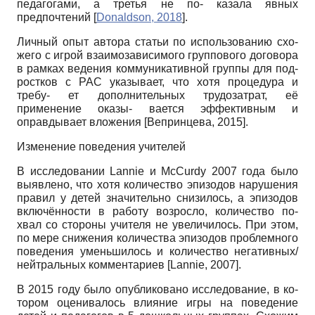
педагогами, а третья не по- казала явных
предпочтений
[
Donaldson, 2018
]
.
Личный опыт автора статьи по использованию схо-
жего с игрой взаимозависимого группового договора
в рамках ведения коммуникативной группы для под-
ростков с РАС указывает, что хотя процедура и
требу- ет дополнительных трудозатрат, её
применение оказы- вается эффективным и
оправдывает вложения
[
Вепринцева, 2015
]
.
Изменение поведения учителей
В исследовании Lannie и McCurdy 2007 года было
выявлено, что хотя количество эпизодов нарушения
правил у детей значительно снизилось, а эпизодов
включённости в работу возросло, количество по-
хвал со стороны учителя не увеличилось. При этом,
по мере снижения количества эпизодов проблемного
поведения уменьшилось и количество негативных/
нейтральных комментариев
[
Lannie, 2007
]
.
В 2015 году было опубликовано исследование, в ко-
тором оценивалось влияние игры на поведение