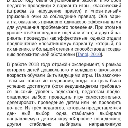
В 2010 году была опубликована работа, в которой
педагоги проводили 2 варианта игры: классический
(штрафы за нарушение правил) и «позитивный»
(призовые очки за соблюдение правил). Оба вари-
анта оказались примерно одинаково эффективными
для улучшения проблемного поведения. При этом на
уровне отчётов педагоги оценили и тот, и другой ва-
рианты процедуры как эффективные, однако отдали
предпочтение «позитивному» варианту, который, по
их мнению, в большей степени способствовал созда-
нию положительной обстановки
[
Tanol, 2010
]
.
В работе 2018 года отражён эксперимент, в рамках
которого детей дошкольного и младшего школьного
возраста обучали быть ведущими игры. На заключи-
тельных этапах исследования, когда эта цель была
успешно достигнута (хотя ведущим-детям требовал-
ся высокий уровень подсказок), педагогам предо-
ставлялся выбор: проводить игру самостоятельно,
делегировать проведение детям или не проводить
во- все. Из трёх педагогов, которым предоставлялся
дан- ный выбор, одна стабильно выбирала
направляемую детьми игру «Хорошее поведение»,
другая стабильно выбирала направляемую