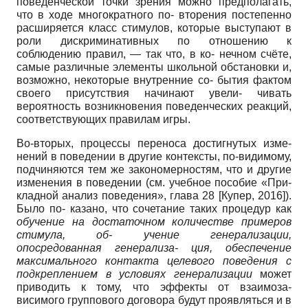
поведенческой точки зрения можно предполагать,
что в ходе многократного по- вторения постепенно
расширяется класс стимулов, которые выступают в
роли дискриминативных по отношению к
соблюдению правил, — так что, в ко- нечном счёте,
самые различные элементы школьной обстановки и,
возможно, некоторые внутренние со- бытия фактом
своего присутствия начинают увели- чивать
вероятность возникновения поведенческих реакций,
соответствующих правилам игры.
Во-вторых, процессы переноса достигнутых изме-
нений в поведении в другие контексты, по-видимому,
подчиняются тем же закономерностям, что и другие
изменения в поведении (см. учебное пособие «При-
кладной анализ поведения», глава 28
[
Купер, 2016
]
).
Было по- казано, что сочетание таких процедур как
обучение на достаточном количестве примеров
стимула, об- учение генерализации,
опосредованная генерализа- ция, обеспечение
максимального контакта целевого поведения с
подкреплением в условиях генерализации
может
приводить к тому, что эффекты от взаимоза-
висимого группового договора будут проявляться и в