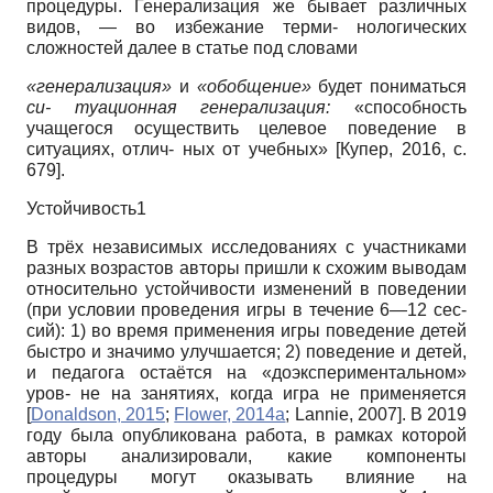
процедуры. Генерализация же бывает различных
видов, — во избежание терми- нологических
сложностей далее в статье под словами
«генерализация»
и
«обобщение»
будет пониматься
си- туационная генерализация:
«способность
учащегося осуществить целевое поведение в
ситуациях, отлич- ных от учебных»
[
Купер, 2016
, с.
679]
.
Устойчивость1
В трёх независимых исследованиях с участниками
разных возрастов авторы пришли к схожим выводам
относительно устойчивости изменений в поведении
(при условии проведения игры в течение 6—12 сес-
сий): 1) во время применения игры поведение детей
быстро и значимо улучшается; 2) поведение и детей,
и педагога остаётся на «доэкспериментальном»
уров- не на занятиях, когда игра не применяется
[
Donaldson, 2015
;
Flower, 2014а
;
Lannie, 2007
]
. В 2019
году была опубликована работа, в рамках которой
авторы анализировали, какие компоненты
процедуры могут оказывать влияние на