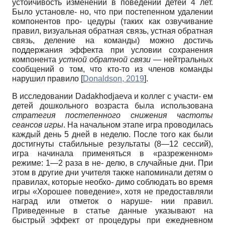
устойчивость изменений в поведении детей 4 лет.
Было установле- но, что при постепенном удалении
компонентов про- цедуры (таких как озвучивание
правил, визуальная обратная связь, устная обратная
связь, деление на команды) можно достичь
поддержания эффекта при условии сохранения
компонента
устной обратной
связи
— нейтральных
сообщений о том, что кто-то из членов команды
нарушил правило
[
Donaldson, 2019
]
.
В исследовании Dadakhodjаeva и коллег с участи- ем
детей дошкольного возраста была использована
стратегия постепенного снижения частоты
сеансов игры
. На начальном этапе игра проводилась
каждый день 5 дней в неделю. После того как были
достигнуты стабильные результаты (8—12 сессий),
игра начинала применяться в «разреженном»
режиме: 1—2 раза в не- делю, в случайные дни. При
этом в другие дни учителя также напоминали детям о
правилах, которые необхо- димо соблюдать во время
игры «Хорошее поведение», хотя не предоставляли
наград или отметок о наруше- нии правил.
Приведенные в статье данные указывают на
быстрый эффект от процедуры при ежедневном