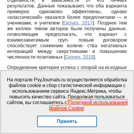
отдельности, в зависимости от его личных
результатов. Данные показывают, что оба варианта
примерно одинаково эффективны, однако
«классический» оказался более предпочитаем — и
учениками, и учителем
[
Groves, 2017
]
. Позднее тем
же коллек- тивом авторов были получены данные,
позволяющие предполагать, что вариант с
взаимозависимым груп- повым договором
способствует снижению количе- ства негативных
интеракций между сверстниками и повышению
численности позитивных
[
Groves, 2019
]
.
Определение критерия успеха с опорой на исходные
данные
На портале PsyJournals.ru осуществляется обработка
В настоящий момент определение критерия успе- ха
файлов cookie и сбор статистической информации с
исходя из уровней целевого поведения, которые
использованием сервиса Яндекс.Метрика, чтобы
были зарегистрированы до начала процедуры вме-
повысить качество сайта. Продолжая пользоваться
шательства, является рутинной процедурой при ре-
сайтом, вы соглашаетесь с
Политикой использования
ализации поведенческих программ. В исследовании
файлов Cookie
.
Salend, Reynolds и Coyle 1989 г. была продемонстри-
рована эффективность модификации процедуры,
Принять
которая включала не только постановку индивиду-
ального уровня критерия для каждой из команд, но и