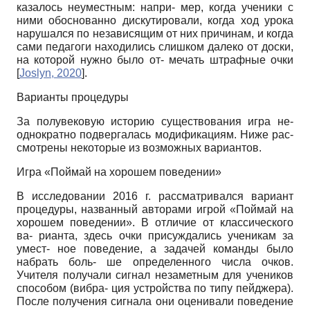
казалось неуместным: напри- мер, когда ученики с
ними обоснованно дискутировали, когда ход урока
нарушался по независящим от них причинам, и когда
сами педагоги находились слишком далеко от доски,
на которой нужно было от- мечать штрафные очки
[
Joslyn, 2020
]
.
Варианты процедуры
За полувековую историю существования игра не-
однократно подвергалась модификациям. Ниже рас-
смотрены некоторые из возможных вариантов.
Игра «Поймай на хорошем поведении»
В исследовании 2016 г. рассматривался вариант
процедуры, названный авторами игрой «Поймай на
хорошем поведении». В отличие от классического
ва- рианта, здесь очки присуждались ученикам за
умест- ное поведение, а задачей команды было
набрать боль- ше определенного числа очков.
Учителя получали сигнал незаметным для учеников
способом (вибра- ция устройства по типу пейджера).
После получения сигнала они оценивали поведение