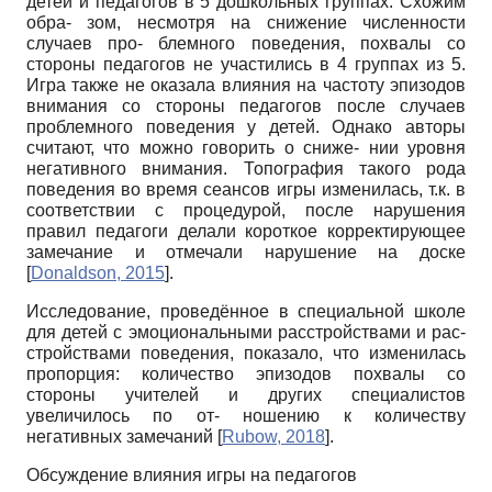
детей и педагогов в 5 дошкольных группах. Схожим
обра- зом, несмотря на снижение численности
случаев про- блемного поведения, похвалы со
стороны педагогов не участились в 4 группах из 5.
Игра также не оказала влияния на частоту эпизодов
внимания со стороны педагогов после случаев
проблемного поведения у детей. Однако авторы
считают, что можно говорить о сниже- нии уровня
негативного внимания. Топография такого рода
поведения во время сеансов игры изменилась, т.к. в
соответствии с процедурой, после нарушения
правил педагоги делали короткое корректирующее
замечание и отмечали нарушение на доске
[
Donaldson, 2015
]
.
Исследование, проведённое в специальной школе
для детей с эмоциональными расстройствами и рас-
стройствами поведения, показало, что изменилась
пропорция: количество эпизодов похвалы со
стороны учителей и других специалистов
увеличилось по от- ношению к количеству
негативных замечаний
[
Rubow, 2018
]
.
Обсуждение влияния игры на педагогов