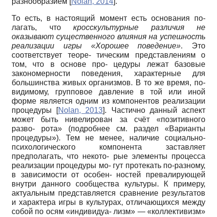
разнообразием
[
Nolan, 2014
]
.
То есть, в настоящий момент есть основания по-
лагать, что
кросскультурные
различия не
оказывают существенного влияния на успешность
реализации игры «Хорошее поведение»
. Это
соответствует теоре- тическим представлениям о
том, что в основе про- цедуры лежат базовые
закономерности поведения, характерные для
большинства живых организмов. В то же время, по-
видимому, групповое давление в той или иной
форме является одним из компонентов реализации
процедуры
[
Nolan, 2013
]
. Частично данный аспект
может быть нивелирован за счёт «позитивного
разво- рота» (подробнее см. раздел «Варианты
процедуры»). Тем не менее, наличие социально-
психологического компонента заставляет
предполагать, что некото- рые элементы процесса
реализации процедуры мо- гут протекать по-разному,
в зависимости от особен- ностей превалирующей
внутри данного сообщества культуры. К примеру,
актуальным представляется сравнение результатов
и характера игры в культурах, отличающихся между
собой по осям «индивидуа- лизм» — «коллективизм»