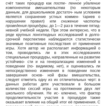
счёт таких процедур как
посте- пенное удаление
компонентов вмешательства
(по некоторым
данным, для дошкольников достаточ- ным условием
является сохранение устных коммен- тариев о
нарушении правил) или
снижение частоты
проведения процедуры
, до 1—2 раз в течение пятид-
невной учебной недели. При этом интересно, что в
ряде крупных лонгитюдных исследований в долго-
срочной перспективе наблюдаются статистически
значимые позитивные последствия от применения
игры. Хотя автор не располагает информацией о
том, проводились ли в этих исследованиях
специальные процедуры, направленные на развитие
устойчиво- сти и на генерализацию изменений в
поведении (по- видимому, нет), и оценивались ли
непосредственно изменения в поведении после
завершения основ- ной фазы вмешательства,
следует отметить одну из их отличительных черт: в
данных работах дети участвовали в большом
количестве сессий игры на протяжении двух лет
школьного обучения. Не ис- ключено, что фактор
продолжительности участия в процедуре также
оказывает влияние на общий итог её применения. С