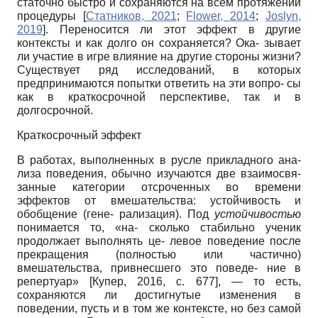
статочно быстро и сохраняются на всём протяжении
процедуры
[
Статников, 2021
;
Flower, 2014
;
Joslyn,
2019
]
. Переносится ли этот эффект в другие
контексты и как долго он сохраняется? Ока- зывает
ли участие в игре влияние на другие стороны жизни?
Существует ряд исследований, в которых
предпринимаются попытки ответить на эти вопро- сы
как в краткосрочной перспективе, так и в
долгосрочной.
Краткосрочный эффект
В работах, выполненных в русле прикладного ана-
лиза поведения, обычно изучаются две взаимосвя-
занные категории отсроченных во времени
эффектов от вмешательства: устойчивость и
обобщение (гене- рализация). Под
устойчивостью
понимается то, «на- сколько стабильно ученик
продолжает выполнять це- левое поведение после
прекращения (полностью или частично)
вмешательства, привнесшего это поведе- ние в
репертуар»
[
Купер, 2016
, с. 677]
, — то есть,
сохраняются ли достигнутые изменения в
поведении, пусть и в том же контексте, но без самой