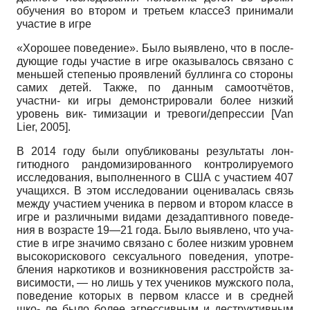
обучения во втором и третьем классе3 принимали
участие в игре
«Хорошее поведение». Было выявлено, что в после-
дующие годы участие в игре оказывалось связано с
меньшей степенью проявлений буллинга со стороны
самих детей. Также, по данным самоотчётов,
участни- ки игры демонстрировали более низкий
уровень вик- тимизации и тревоги/депрессии
[
Van
Lier, 2005
]
.
В 2014 году были опубликованы результаты лон-
гитюдного рандомизированного контролируемого
исследования, выполненного в США с участием 407
учащихся. В этом исследовании оценивалась связь
между участием ученика в первом и втором классе в
игре и различными видами дезадаптивного поведе-
ния в возрасте 19—21 года. Было выявлено, что уча-
стие в игре значимо связано с более низким уровнем
высокорискового сексуального поведения, употре-
бления наркотиков и возникновения расстройств за-
висимости, — но лишь у тех учеников мужского пола,
поведение которых в первом классе и в средней
шко- ле было более агрессивным и деструктивным