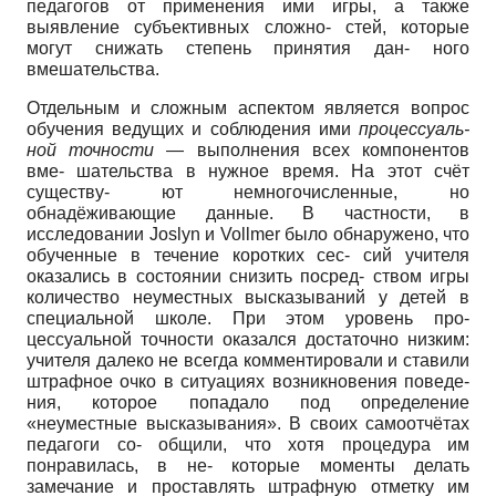
педагогов от применения ими игры, а также
выявление субъективных сложно- стей, которые
могут снижать степень принятия дан- ного
вмешательства.
Отдельным и сложным аспектом является вопрос
обучения ведущих и соблюдения ими
процессуаль-
ной точности
— выполнения всех компонентов
вме- шательства в нужное время. На этот счёт
существу- ют немногочисленные, но
обнадёживающие данные. В частности, в
исследовании Joslyn и Vollmer было обнаружено, что
обученные в течение коротких сес- сий учителя
оказались в состоянии снизить посред- ством игры
количество неуместных высказываний у детей в
специальной школе. При этом уровень про-
цессуальной точности оказался достаточно низким:
учителя далеко не всегда комментировали и ставили
штрафное очко в ситуациях возникновения поведе-
ния, которое попадало под определение
«неуместные высказывания». В своих самоотчётах
педагоги со- общили, что хотя процедура им
понравилась, в не- которые моменты делать
замечание и проставлять штрафную отметку им