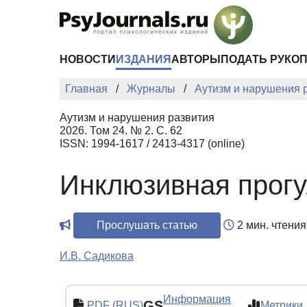
Перейти к основному содержанию
НОВОСТИ
ИЗДАНИЯ
АВТОРЫ
ПОДАТЬ РУКО
Главная
Журналы
Аутизм и нарушения 
Аутизм и нарушения развития
2026. Том 24. № 2. С. 62
ISSN: 1994-1617 / 2413-4317 (online)
Инклюзивная прог
Прослушать статью
2 мин. чтения
И.В. Садикова
Информация
GS
PDF (RUS)
Метрики