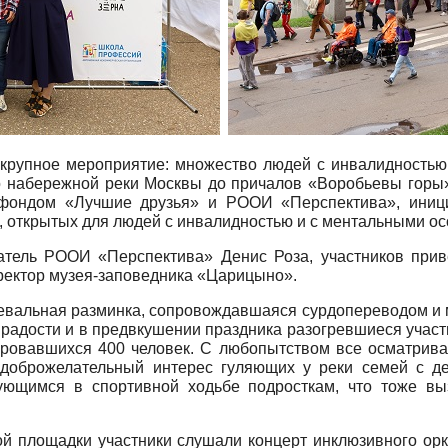
крупное мероприятие: множество людей с инвалидностью,
о набережной реки Москвы до причалов «Воробьевы горы»
 фондом «Лучшие друзья» и РООИ «Перспектива», иниц
 открытых для людей с инвалидностью и с ментальными ос
атель РООИ «Перспектива» Денис Роза, участников прив
иректор музея-заповедника «Царицыно».
евальная разминка, сопровождавшаяся сурдопереводом и м
 радости и в предвкушении праздника разогревшиеся учас
ровавшихся 400 человек. С любопытством все осматривал
оброжелательный интерес гуляющих у реки семей с дет
рующимся в спортивной ходьбе подросткам, что тоже в
ой площадки участники слушали концерт инклюзивного ор