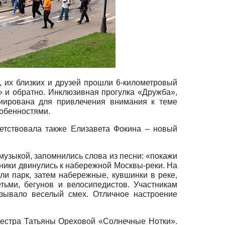
 их близких и друзей прошли 6-километровый
 и обратно. Инклюзивная прогулка «Дружба»,
иирована для привлечения внимания к теме
обенностями.
етствовала также Елизавета Фокина – новый
узыкой, запомнились слова из песни: «покажи
тники двинулись к набережной Москвы-реки. На
и парк, затем набережные, кувшинки в реке,
ьми, бегунов и велосипедистов. Участникам
ызывало веселый смех. Отличное настроение
кестра Татьяны Ореховой «Солнечные Нотки».