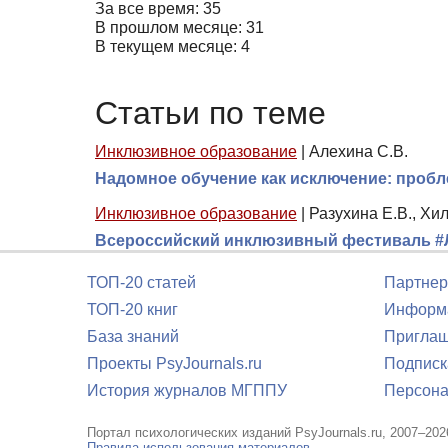
За все время: 35
В прошлом месяце: 31
В текущем месяце: 4
Статьи по теме
Инклюзивное образование
|
Алехина С.В.
Надомное обучение как исключение: проб
Инклюзивное образование
|
Разухина Е.В., Хи
Всероссийский инклюзивный фестиваль #
ТОП-20 статей
Партнер
ТОП-20 книг
Информа
База знаний
Приглаш
Проекты PsyJournals.ru
Подписк
История журналов МГППУ
Персона
Портал психологических изданий PsyJournals.ru, 2007–202
Правила использования материалов