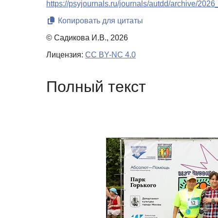
https://psyjournals.ru/journals/autdd/archive/202
Копировать для цитаты
© Садикова И.В., 2026
Лицензия:
CC BY-NC 4.0
Полный текст