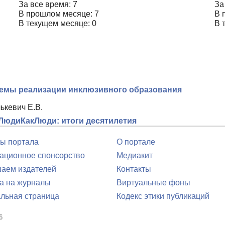
За все время: 7
За
В прошлом месяце: 7
В 
В текущем месяце: 0
В 
лемы реализации инклюзивного образования
лькевич Е.В.
ЛюдиКакЛюди: итоги десятилетия
ы портала
О портале
ционное спонсорство
Медиакит
аем издателей
Контакты
а на журналы
Виртуальные фоны
льная страница
Кодекс этики публикаций
6