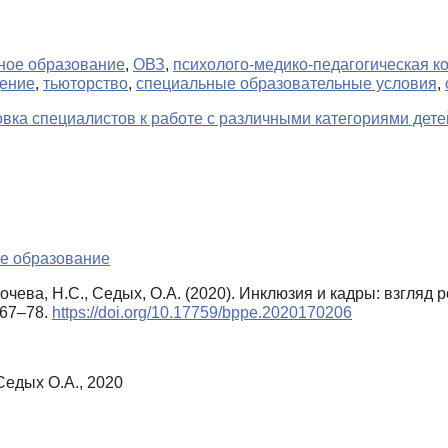
ное образование
,
ОВЗ
,
психолого-медико-педагогическая к
дение
,
тьюторство
,
специальные образовательные условия
,
ка специалистов к работе с различными категориями дете
е образование
лочева, Н.С., Седых, О.А. (2020). Инклюзия и кадры: взгля
, 67–78.
https://doi.org/10.17759/bppe.2020170206
Седых О.А., 2020