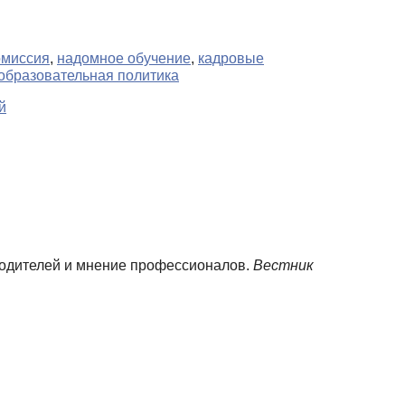
омиссия
,
надомное обучение
,
кадровые
образовательная политика
й
д родителей и мнение профессионалов.
Вестник