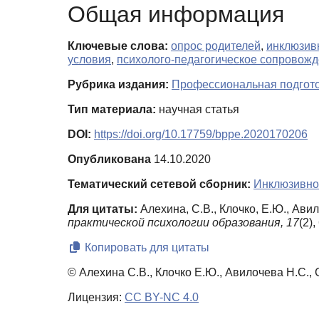
Общая информация
Ключевые слова:
опрос родителей
,
инклюзив
условия
,
психолого-педагогическое сопровож
Рубрика издания:
Профессиональная подготов
Тип материала:
научная статья
DOI:
https://doi.org/10.17759/bppe.2020170206
Опубликована
14.10.2020
Тематический сетевой сборник:
Инклюзивно
Для цитаты:
Алехина, С.В., Клочко, Е.Ю., Ави
практической психологии образования,
17
(2)
Копировать для цитаты
© Алехина С.В., Клочко Е.Ю., Авилочева Н.С., 
Лицензия:
CC BY-NC 4.0