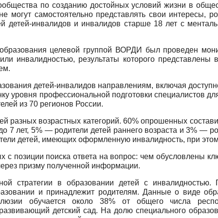
ообщества по созданию достойных условий жизни в общес
 не могут самостоятельно представлять свои интересы, р
лей детей-инвалидов и инвалидов старше 18 лет с мента
 образования целевой группой ВОРДИ был проведен монит
или инвалидностью, результаты которого представлены 
ем.
зования детей-инвалидов направлениям, включая доступно
нку уровня профессиональной подготовки специалистов для
елей из 70 регионов России.
ей разных возрастных категорий. 60% опрошенных составил
 до 7 лет, 5% — родители детей раннего возраста и 3% — ро
ители детей, имеющих оформленную инвалидность, при этом
ых с позиции поиска ответа на вопрос: чем обусловлены к
через призму полученной информации.
ой стратегии в образовании детей с инвалидностью. 
азовании и принадлежит родителям. Данные о виде обра
нклюзии обучается около 38% от общего числа респо
развивающий детский сад. На долю специального образо