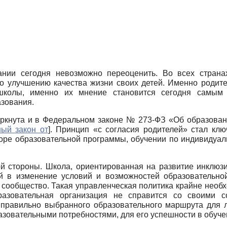
ании сегодня невозможно переоценить. Во всех стран
по улучшению качества жизни своих детей. Именно родите
школы, именно их мнение становится сегодня самым
азования.
еркнута и в Федеральном законе № 273-ФЗ «Об образован
ый закон от
]
. Принцип «с согласия родителей» стал к
оре образовательной программы, обучении по индивидуаль
й стороны. Школа, ориентированная на развитие инклю­з
ей в изменение условий и возможностей образовательной
сообщество. Такая управленческая политика крайне необхо
разовательная организация не справится со своими с
правильно выбранного образовательного маршрута для л
азовательными потребностями, для его успешности в обуч