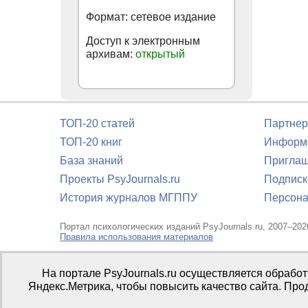
Формат: сетевое издание
Доступ к электронным
архивам:
открытый
ТОП-20 статей
Партнер
ТОП-20 книг
Информа
База знаний
Приглаш
Проекты PsyJournals.ru
Подписк
История журналов МГППУ
Персона
Портал психологических изданий PsyJournals.ru, 2007–202
Правила использования материалов
Свидетельство регистрации СМИ
Эл № ФС77-66447 от 14 и
На портале PsyJournals.ru осуществляется обрабо
Издатель:
ФГБОУ ВО МГППУ
Яндекс.Метрика, чтобы повысить качество сайта. Про
Репозиторий открытого доступа