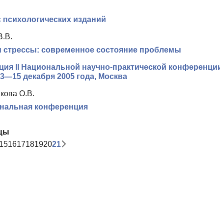
 психологических изданий
В.В.
 стрессы: современное состояние проблемы
ия II Национальной научно-практической конференци
3—15 декабря 2005 года, Москва
кова О.В.
ональная конференция
цы
15
16
17
18
19
20
21