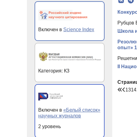
Конкурс
Рубцов 
Включен в
Science Index
Школа и
Резолюц
опыт» 1
Решетни
II Наци
Категория: К3
Страни
13
14
Включен в
«Белый список»
научных журналов
2 уровень