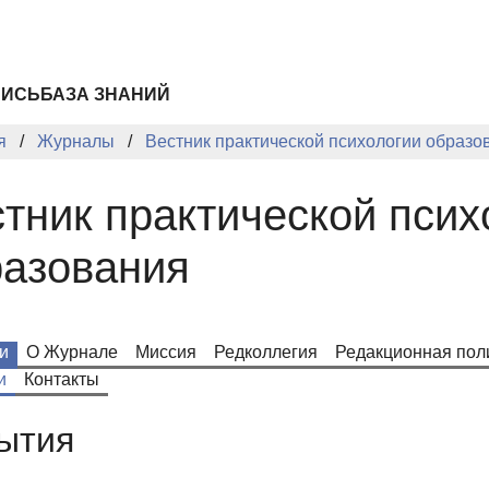
ПИСЬ
БАЗА ЗНАНИЙ
я
Журналы
Вестник практической психологии образо
тник практической псих
разования
и
О Журнале
Миссия
Редколлегия
Редакционная пол
и
Контакты
ытия