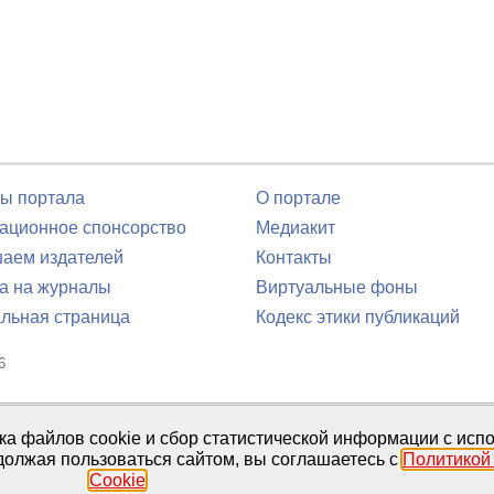
ы портала
О портале
ционное спонсорство
Медиакит
аем издателей
Контакты
а на журналы
Виртуальные фоны
льная страница
Кодекс этики публикаций
6
юля 2016 г.
тка файлов cookie и сбор статистической информации с ис
должая пользоваться сайтом, вы соглашаетесь с
Политикой
Cookie
.