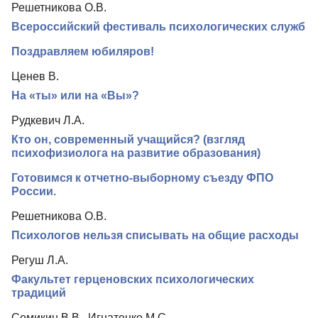
Решетникова О.В.
Редколлегия
Всероссийский фестиваль психологических служб
Редакционная политика
Поздравляем юбиляров!
Индексирование
Ценев В.
Для авторов
На «ты» или на «Вы»?
Рубрики
Рудкевич Л.А.
Контакты
Кто он, современный учащийся? (взгляд
психофизиолога на развитие образования)
Готовимся к отчетно-выборному съезду ФПО
России.
Решетникова О.В.
Психологов нельзя списывать на общие расходы
Регуш Л.А.
Факультет герценовских психологических
традиций
Семикин В.В., Игнатенко М.С.