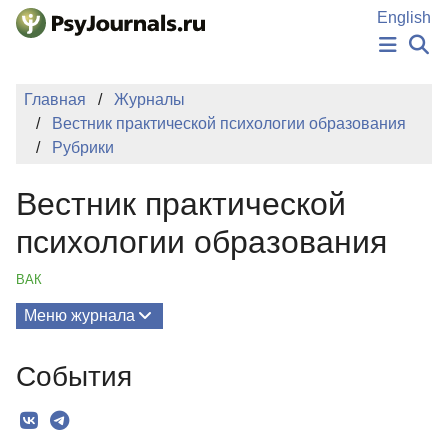
Перейти к основному содержанию
English
НОВОСТИ
Главная
Журналы
ИЗДАНИЯ
Вестник практической психологии образования
АВТОРЫ
Рубрики
ПОДАТЬ РУКОПИСЬ
БАЗА ЗНАНИЙ
Вестник практической
КЛЮЧЕВЫЕ СЛОВА
Регистрация
Вход
психологии образования
ВАК
Меню журнала
Выпуски
События
О Журнале
Миссия