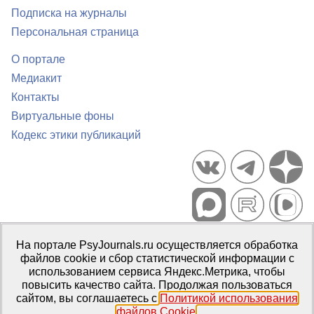
Подписка на журналы
Персональная страница
О портале
Медиакит
Контакты
Виртуальные фоны
Кодекс этики публикаций
Портал психологических изданий PsyJournals.ru, 2007–2026
На портале PsyJournals.ru осуществляется обработка
Правила использования материалов
файлов cookie и сбор статистической информации с
Свидетельство регистрации СМИ
Эл № ФС77-66447 от 14 июля
использованием сервиса Яндекс.Метрика, чтобы
2016 г.
повысить качество сайта. Продолжая пользоваться
сайтом, вы соглашаетесь с
Политикой использования
Издатель:
ФГБОУ ВО МГППУ
файлов Cookie
.