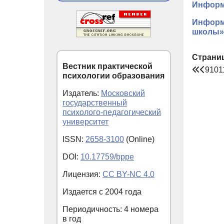
Информа
Информ
школы»
Страни
Вестник практической
9
10
1
психологии образования
Издатель:
Московский
государственный
психолого-педагогический
университет
ISSN:
2658-3100
(Online)
DOI:
10.17759/bppe
Лицензия:
CC BY-NC 4.0
Издается с
2004
года
Периодичность: 4 номера
в год