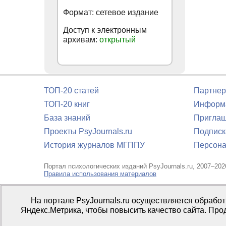
Формат: сетевое издание
Доступ к электронным
архивам:
открытый
ТОП-20 статей
Партнер
ТОП-20 книг
Информа
База знаний
Приглаш
Проекты PsyJournals.ru
Подписк
История журналов МГППУ
Персона
Портал психологических изданий PsyJournals.ru, 2007–202
Правила использования материалов
Свидетельство регистрации СМИ
Эл № ФС77-66447 от 14 и
На портале PsyJournals.ru осуществляется обрабо
Издатель:
ФГБОУ ВО МГППУ
Яндекс.Метрика, чтобы повысить качество сайта. Про
Репозиторий открытого доступа