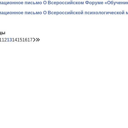
ционное письмо О Всероссийском Форуме «Обучение.
ационное письмо О Всероссийской психологической м
цы
1
12
13
14
15
16
17