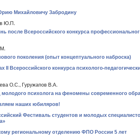
 Юрию Михайловичу Забродину
в Ю.П.
нь после Всероссийского конкурса профессиональног
.М.
ового поколения (опыт концептуального наброска)
ах II Всероссийского конкурса психолого-педагогичес
ва О.С., Гуружапов В.А.
 молодого психолога на феномены современного обр
вляем наших юбиляров!
ссийский Фестиваль студентов и молодых специалист
а»
кому региональному отделению ФПО России 5 лет