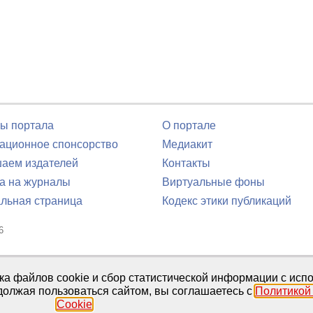
ы портала
О портале
ционное спонсорство
Медиакит
аем издателей
Контакты
а на журналы
Виртуальные фоны
льная страница
Кодекс этики публикаций
6
юля 2016 г.
тка файлов cookie и сбор статистической информации с ис
должая пользоваться сайтом, вы соглашаетесь с
Политикой
Cookie
.