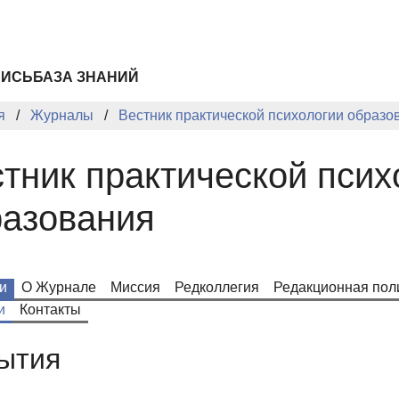
ПИСЬ
БАЗА ЗНАНИЙ
я
Журналы
Вестник практической психологии образо
тник практической псих
разования
и
О Журнале
Миссия
Редколлегия
Редакционная пол
и
Контакты
ытия