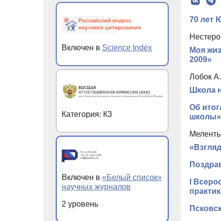
70 лет
Нестеро
Включен в
Science Index
Моя жиз
2009»
Лобок А
Школа н
Об итог
Категория: К3
школы»
Мелентье
«Взгляд
Поздра
Включен в
«Белый список»
I Всеро
научных журналов
практик
2 уровень
Псковс