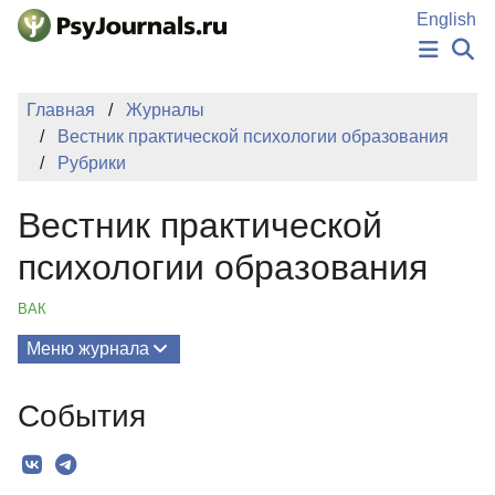
Перейти к основному содержанию
English
НОВОСТИ
Главная
Журналы
ИЗДАНИЯ
Вестник практической психологии образования
АВТОРЫ
Рубрики
ПОДАТЬ РУКОПИСЬ
БАЗА ЗНАНИЙ
Вестник практической
КЛЮЧЕВЫЕ СЛОВА
Регистрация
Вход
психологии образования
ВАК
Меню журнала
Выпуски
События
О Журнале
Миссия