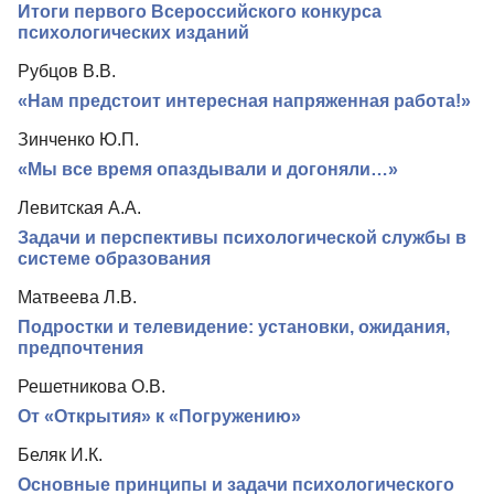
Итоги первого Всероссийского конкурса
Редколлегия
психологических изданий
Редакционная политика
Рубцов В.В.
Индексирование
«Нам предстоит интересная напряженная работа!»
Для авторов
Зинченко Ю.П.
«Мы все время опаздывали и догоняли…»
Рубрики
Левитская А.А.
Контакты
Задачи и перспективы психологической службы в
системе образования
Матвеева Л.В.
Подростки и телевидение: установки, ожидания,
предпочтения
Решетникова О.В.
От «Открытия» к «Погружению»
Беляк И.К.
Основные принципы и задачи психологического