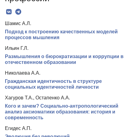
Редколлегия
Редакционная политика
Шамис А.Л.
Индексирование
Подход к построению качественных моделей
Для авторов
процессов мышления
Рубрики
Ильин Г.Л.
Размышления о бюрократизации и коррупции в
Контакты
отечественном образовании
Николаева А.А.
Гражданская идентичность в структуре
социальных идентичностей личности
Хагуров Т.А., Остапенко А.А.
Кого и зачем? Социально-антропологический
анализ аксиоматики образования: история и
современность
Егидес А.П.
Эволюция без революций