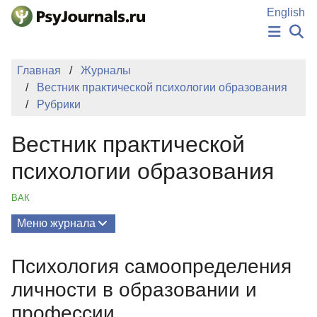
Перейти к основному содержанию
English
НОВОСТИ
Главная
Журналы
ИЗДАНИЯ
Вестник практической психологии образования
АВТОРЫ
Рубрики
ПОДАТЬ РУКОПИСЬ
БАЗА ЗНАНИЙ
Вестник практической
КЛЮЧЕВЫЕ СЛОВА
Регистрация
Вход
психологии образования
ВАК
Меню журнала
Выпуски
Психология самоопределения
О Журнале
личности в образовании и
Миссия
профессии