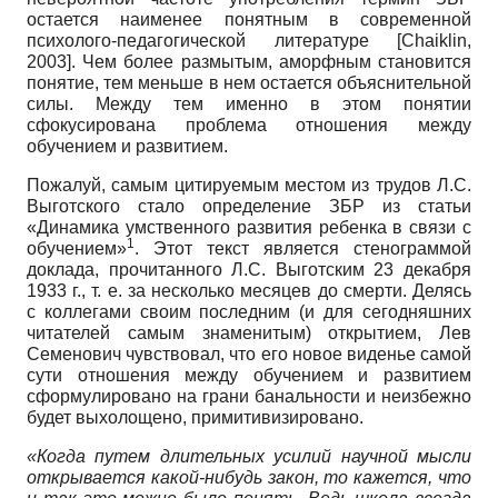
остается наименее понятным в современной
психолого-педагогической литературе
[
Chaiklin,
2003
]
. Чем более размытым, аморфным становится
понятие, тем меньше в нем остается объяснительной
силы. Между тем именно в этом понятии
сфокусирована проблема отношения между
обучением и развитием.
Пожалуй, самым цитируемым местом из трудов Л.С.
Выготского стало определение ЗБР из статьи
«Динамика умственного развития ребенка в связи с
1
обучением»
. Этот текст является стенограммой
доклада, прочитанного Л.С. Выготским 23 декабря
1933 г., т. е. за несколько месяцев до смерти. Делясь
с коллегами своим последним (и для сегодняшних
читателей самым знаменитым) открытием, Лев
Семенович чувствовал, что его новое виденье самой
сути отношения между обучением и развитием
сформулировано на грани банальности и неизбежно
будет выхолощено, примитивизировано.
«Когда путем длительных усилий научной мысли
открывается какой-нибудь закон, то кажется, что