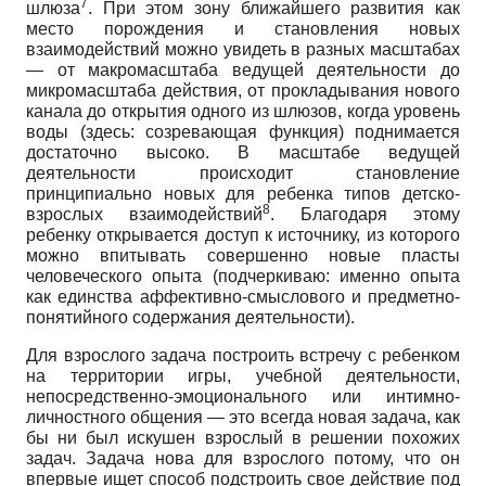
7
шлюза
. При этом зону ближайшего развития как
место порождения и становления новых
взаимодействий можно увидеть в разных масштабах
— от макромасштаба ведущей деятельности до
микромасштаба действия, от прокладывания нового
канала до открытия одного из шлюзов, когда уровень
воды (здесь: созревающая функция) поднимается
достаточно высоко. В масштабе ведущей
деятельности происходит становление
принципиально новых для ребенка типов детско-
8
взрослых взаимодействий
. Благодаря этому
ребенку открывается доступ к источнику, из которого
можно впитывать совершенно новые пласты
человеческого опыта (подчеркиваю: именно опыта
как единства аффективно-смыслового и предметно-
понятийного содержания деятельности).
Для взрослого задача построить встречу с ребенком
на территории игры, учебной деятельности,
непосредственно-эмоционального или интимно-
личностного общения — это всегда новая задача, как
бы ни был искушен взрослый в решении похожих
задач. Задача нова для взрослого потому, что он
впервые ищет способ подстроить свое действие под