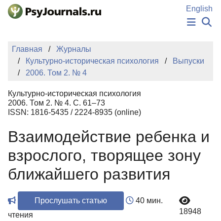
Перейти к основному содержанию
English
НОВОСТИ
Главная
Журналы
ИЗДАНИЯ
Культурно-историческая психология
Выпуски
АВТОРЫ
2006. Том 2. № 4
ПОДАТЬ РУКОПИСЬ
БАЗА ЗНАНИЙ
Культурно-историческая психология
КЛЮЧЕВЫЕ СЛОВА
2006. Том 2. № 4. С. 61–73
Регистрация
Вход
ISSN: 1816-5435 / 2224-8935 (online)
Взаимодействие ребенка и
взрослого, творящее зону
ближайшего развития
Прослушать статью
40 мин.
18948
чтения