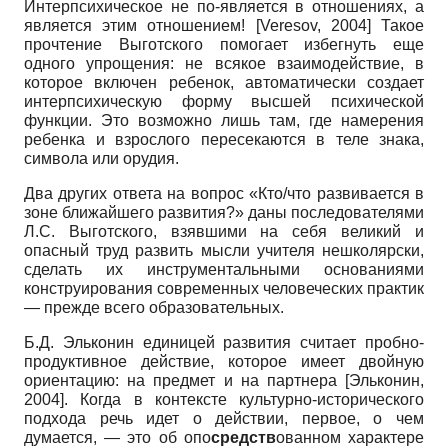
Интерпсихическое не по-является в отношениях, а
является этим отношением!
[
Veresov, 2004
]
Такое
прочтение Выготского помогает избегнуть еще
одного упрощения: не всякое взаимодействие, в
которое включен ребенок, автоматически создает
интерпсихическую форму высшей психической
функции. Это возможно лишь там, где намерения
ребенка и взрослого пересекаются в теле знака,
символа или орудия.
Два других ответа на вопрос «Кто/что развивается в
зоне ближайшего развития?» даны последователями
Л.С. Выготского, взявшими на себя великий и
опасный труд развить мысли учителя нешколярски,
сделать их инструментальными основаниями
конструирования современных человеческих практик
— прежде всего образовательных.
Б.Д. Эльконин единицей развития считает пробно-
продуктивное действие, которое имеет двойную
ориентацию: на предмет и на партнера
[
Эльконин,
2004
]
. Когда в контексте культурно-исторического
подхода речь идет о действии, первое, о чем
думается, — это об опо
средств
ованном характере