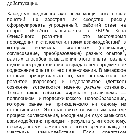
действующих.
Заведомо недоиспользуя всей мощи этих новых
понятий, но заостряя их сходство, рискну
сформулировать упрощенный, рабочий ответ на
вопрос: «Кто/что развивается в ЗБР?» Зона
ближайшего развития — это место/время
порождения и становления таких взаимодействий, в
которых возможна «встреча» (понимание,
5
согласование, преобразование) разных опытов
,
разных способов осмысления этого опыта, разных
видов опосредствования, отчуждающего предметное
содержание опыта от его переживания. В метафоре
встречи принципиально то, что встречаются не
развитое (взрослое) и недоразвитое (детское)
сознание, встречаются именно
разные
сознания.
Только такое событие «чревато развитием» —
появлением интерпсихического новообразования,
которое ранее не принадлежало ни одному из
встретившихся. Это становится возможным там, где
процесс согласования, координации двух замыслов
взаимодействия приводит к результату, интересному,
неожиданному, заметному с точки зрения каждого
участника взаимодействия. Если средством