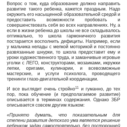
Вопрос о том, куда образование должно направить
развитие такого ребенка, кажется праздным. Надо
окружить его насыщенной образовательной средой и
предоставить возможности пробовать и
совершенствовать себя во всех направлениях. Ну, а
если в жизни ребенка до школы не все складывалось
оптимально, то школа гармоничного развития
постарается восполнить дефициты. Например, если
у мальчика нелады с мелкой моторикой и постоянно
развязанные шнурки, то школа предоставит ему и
уроки художественного труда, и заманчивые игровые
уголки с ЛЕГО, конструкторами, мозаиками, икружки
лепки, оригами, кулинарии, и всевозможные
мастерские, и услуги психолога, проводящего
тренинги глазо-двигательной координации.
11
И все выглядит очень стройно
и гуманно, до тех
пор, пока обучение (и предполагаемое развитие)
описывается в терминах содержания. Однако ЗБР
описывается совсем другим языком:
«Принято думать, что показательным для
степени развития детского ума является решение
ребенком задач самостоятельно, без посторонней