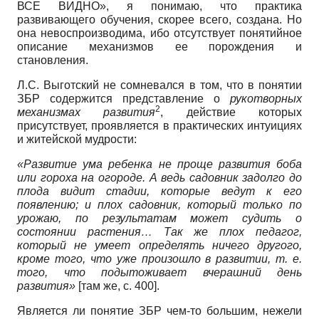
ВСЕ ВИДНО», я понимаю, что практика
развивающего обучения, скорее всего, создана. Но
она невоспроизводима, ибо отсутствует понятийное
описание механизмов ее порождения и
становления.
Л.С. Выготский не сомневался в том, что в понятии
ЗБР содержится представление о
рукотворных
2
механизмах развития
, действие которых
присутствует, проявляется в практических интуициях
и житейской мудрости:
«Развитие ума ребенка не проще развития боба
или гороха на огороде. А ведь садовник задолго до
плода видит стадии, которые ведут к его
появлению; и плох садовник, который только по
урожаю, по результатам может судить о
состоянии растения… Так же плох педагог,
который не умеет определять ничего другого,
кроме того, что уже произошло в развитии, т. е.
того, что подытоживает вчерашний день
развития»
[там же, с. 400].
Является ли понятие ЗБР чем-то большим, нежели