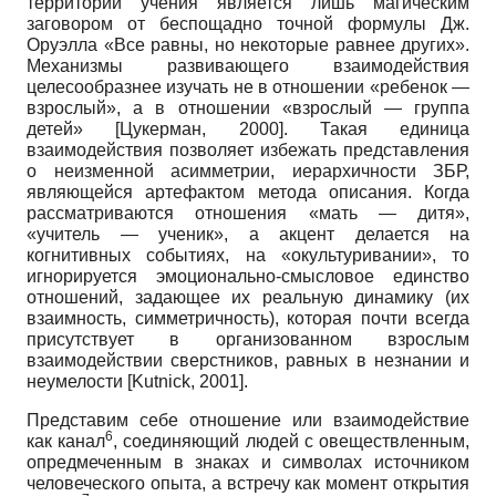
территории учения является лишь магическим
заговором от беспощадно точной формулы Дж.
Оруэлла «Все равны, но некоторые равнее других».
Механизмы развивающего взаимодействия
целесообразнее изучать не в отношении «ребенок —
взрослый», а в отношении «взрослый — группа
детей»
[
Цукерман, 2000
]
. Такая единица
взаимодействия позволяет избежать представления
о неизменной асимметрии, иерархичности ЗБР,
являющейся артефактом метода описания. Когда
рассматриваются отношения «мать — дитя»,
«учитель — ученик», а акцент делается на
когнитивных событиях, на «окультуривании», то
игнорируется эмоционально-смысловое единство
отношений, задающее их реальную динамику (их
взаимность, симметричность), которая почти всегда
присутствует в организованном взрослым
взаимодействии сверстников, равных в незнании и
неумелости
[
Kutnick, 2001
]
.
Представим себе отношение или взаимодействие
6
как канал
, соединяющий людей с овеществленным,
опредмеченным в знаках и символах источником
человеческого опыта, а встречу как момент открытия