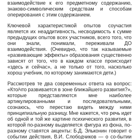
взаимодействие к его предметному содержанию,
знаково-символическим средствам и способам
оперирования с этим содержанием.
Ключевой характеристикой опытов соучастия
является их неаддитивность, несводимость к сумме
предыдущих опытов всех участников, всего того, что
они знали, понимали, переживали ДО
взаимодействия. (Очевидно, что так называемые
«развивающие эффекты» образования существенно
зависят от того, что в каждом классе происходит
«здесь и сейчас», а не только от того, насколько
хорош учебник, по которому занимаются дети.)
Рассмотрев те два современных ответа на вопрос:
«Кто/что развивается в зоне ближайшего развития?»,
которые представляются мне наиболее
артикулированными и последовательными,
сознаюсь, что перестаю видеть между ними
принципиальную разницу. Мне кажется, что речь идет
об одной и той же картине психического развития, в
которой по-разному выделяется фигура из фона, по-
разному ставятся акценты: Б.Д. Эльконин говорит о
событии действия, В.И. Слободчиков — о со-бытии