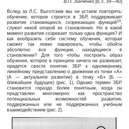
В.П. Зинченко
[8, c. 39—40]
Вслед за Л.С. Выготским мы не устаем повторять:
обучение, которое строится в ЗБР, поддерживает
10
развитие становящихся, созревающих функций
,
служит некой опорой их становления. Но в какой
момент развития созревает только одна функция? И
как вообразить себе систему обучения, которая
сможет так ловко лавировать, чтобы обойти
абсолютно все функции, находящиеся в
становлении? Для того чтобы построить образ
обучения, которое в принципе ничего не развивает,
придется свести понятие ЗБР к одномерному,
линейному представлению о движении из точки «А»
(А — актуальное развитие) в точку «Б» (Б —
ближайшее будущее) (рис. 1). Однако термин ЗБР
становится гораздо более понятным, когда он
представлен многомерно: как пространство
потенциальных возможностей развития,
поддержанных или не поддержанных учебным
взаимодействием (рис. 2).