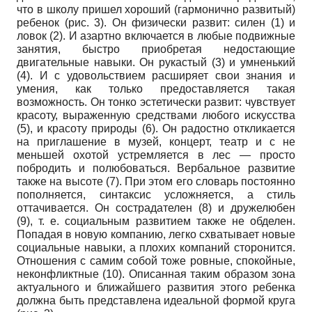
что в школу пришел хороший (гармонично развитый)
ребенок (рис. 3). Он физически развит: силен (1) и
ловок (2). И азартно включается в любые подвижные
занятия, быстро приобретая недостающие
двигательные навыки. Он рукастый (3) и умненький
(4). И с удовольствием расширяет свои знания и
умения, как только предоставляется такая
возможность. Он тонко эстетически развит: чувствует
красоту, выраженную средствами любого искусства
(5), и красоту природы (6). Он радостно откликается
на приглашение в музей, концерт, театр и с не
меньшей охотой устремляется в лес — просто
побродить и полюбоваться. Вербальное развитие
также на высоте (7). При этом его словарь постоянно
пополняется, синтаксис усложняется, а стиль
оттачивается. Он сострадателен (8) и дружелюбен
(9), т. е. социальным развитием также не обделен.
Попадая в новую компанию, легко схватывает новые
социальные навыки, а плохих компаний сторонится.
Отношения с самим собой тоже ровные, спокойные,
неконфликтные (10). Описанная таким образом зона
актуального и ближайшего развития этого ребенка
должна быть представлена идеальной формой круга