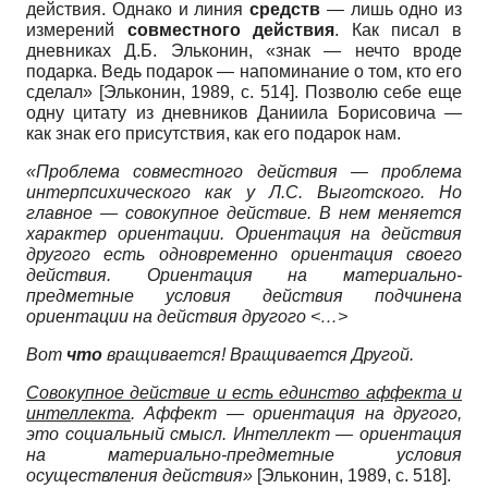
действия. Однако и линия
средств
— лишь одно из
измерений
совместного действия
. Как писал в
дневниках Д.Б. Эльконин, «знак — нечто вроде
подарка. Ведь подарок — напоминание о том, кто его
сделал»
[
Эльконин, 1989
, с. 514]
. Позволю себе еще
одну цитату из дневников Даниила Борисовича —
как знак его присутствия, как его подарок нам.
«Проблема совместного действия — проблема
интерпсихического как у Л.С. Выготского. Но
главное — совокупное действие. В нем меняется
характер ориентации. Ориентация на действия
другого есть одновременно ориентация своего
действия. Ориентация на материально-
предметные условия действия подчинена
ориентации на действия другого <…>
Вот
что
вращивается! Вращивается Другой.
Совокупное действие и есть единство аффекта и
интеллекта
. Аффект — ориентация на другого,
это социальный смысл. Интеллект — ориентация
на материально-предметные условия
осуществления действия»
[
Эльконин, 1989
, с. 518]
.