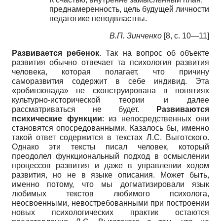
преднамеренность, цель будущей личности
педагогике неподвластны.
В.П. Зинченко
[8, c. 10—11]
Развивается ребенок
. Так на вопрос об объекте
развития обычно отвечает та психология развития
человека, которая полагает, что причину
саморазвития содержит в себе индивид. Эта
«робинзонада» не сконструирована в понятиях
культурно-исторической теории и далее
рассматриваться не будет.
Развиваются
психические функции
: из непосредственных они
становятся опосредованными. Казалось бы, именно
такой ответ содержится в текстах Л.С. Выготского.
Однако эти тексты писал человек, который
преодолел функциональный подход в осмыслении
процессов развития и даже в управлении ходом
развития, но не в языке описания. Может быть,
именно потому, что мы догматизировали язык
любимых текстов любимого психолога,
неосвоенными, невостребованными при построении
новых психологических практик остаются