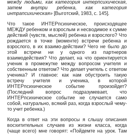
между людьми, как категория интерпсихическая,
затем внутри ребенка, как категория
интрапсихическая»
[
Выготский, 1983
, с. 145]
.
Что такое ИНТЕРпсихическое, происходящее
МЕЖДУ ребенком и взрослым и несводимое к сумме
действий (чувств, мыслей) ребенка и взрослого? Что
рождается в точке (моменте) встречи ребенка и
взрослого, в их взаимо-действии? Чего не было до
этой встречи ни у одного из партнеров
взаимодействия? Что делает, на что ориентируется
ученик в промежутке между вопросом учителя и
собственным ответом? Что делает учитель с ответом
ученика? И главное: как нам обустроить такую
встречу учителя и ученика, в которой
ИНТЕРпсихическое событие произойдет?
(Последний вопрос подразумевает, что
ИНТЕРпсихическое событие не случается само
собой, натурально, всякий раз, когда взрослый чему-
то учит ребенка.)
Когда в ответ на эти вопросы я слышу описания
восхитительных случаев из жизни класса, когда
(чаще всего) мне говорят: «Пойдемте на урок. Там