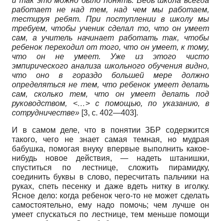
и так это можно было понять. Ведь школа всегда
работает не над тем, над чем мы работаем,
тестируя ребят. При поступлении в школу мы
требуем, чтобы ученик сделал то, что он умеет
сам, а учитель начинает работать так, чтобы
ребенок переходил от того, что он умеет, к тому,
что он не умеет. Уже из этого чисто
эмпирического анализа школьного обучения видно,
что оно в гораздо большей мере должно
определяться не тем, что ребенок умеет делать
сам, сколько тем, что он умеет делать под
руководством, <…> с помощью, по указанию, в
сотрудничестве»
[3, с. 402—403].
И в самом деле, что в понятии ЗБР содержится
такого, чего не знает самая темная, но мудрая
бабушка, помогая внуку впервые выполнить какое-
нибудь новое действия, — надеть штанишки,
спуститься по лестнице, сложить пирамидку,
соединить буквы в слово, пересчитать пальчики на
руках, спеть песенку и даже вдеть нитку в иголку.
Ясное дело: когда ребенок чего-то не может сделать
самостоятельно, ему надо помочь; чем лучше он
умеет спускаться по лестнице, тем меньше помощи