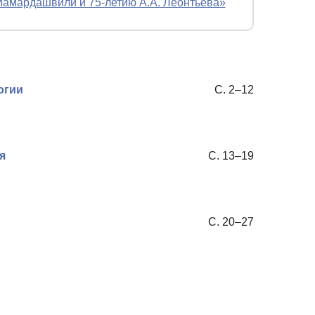
 Мамардашвили и 75-летию А.А. Леонтьева»
огии
С. 2–12
я
С. 13–19
С. 20–27