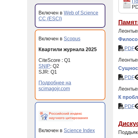
По
PD
Включен в
Web of Science
CC (ESCI)
Памят
Леонтье
Включен в
Scopus
Философ
PDF
Квартили журнала 2025
Леонтье
CiteScore : Q1
SNIP
: Q2
Сущност
SJR: Q1
PDF
Подробнее на
scimagojr.com
Леонтьев
К пробл
PDF
Диску
Включен в
Science Index
Поддьяк