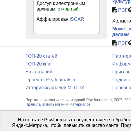
культур
Доступ к электронным
архивам:
открытый
PDF
Аффилирован
ISCAR
Холмогор
Может л
делаем 
PDF
ТОП-20 статей
Партнер
ТОП-20 книг
Информа
База знаний
Приглаш
Проекты PsyJournals.ru
Подписк
История журналов МГППУ
Персона
Портал психологических изданий PsyJournals.ru, 2007–202
Правила использования материалов
Свидетельство регистрации СМИ
Эл № ФС77-66447 от 14 и
На портале PsyJournals.ru осуществляется обрабо
Издатель:
ФГБОУ ВО МГППУ
Яндекс.Метрика, чтобы повысить качество сайта. Про
Репозиторий открытого доступа