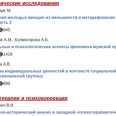
ические исследования
дис М.
ия молодых женщин из меньшинств и метарефлексия в
асть 2
945
в А.М., Холмогорова А.Б.
ные и психологические аспекты феномена мужской пр
1418
а А.В.
а индивидуальных ценностей в контексте социальной
сиональной группы)
899
терапия и психокоррекция
ич В.И.
но-исторический анализ в западной «психотерапевти