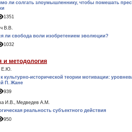
мо ли солгать злоумышленнику, чтобы помешать прес
ки
1351
ч В.В.
я ли свобода воли изобретением эволюции?
1032
я и методология
 Е.Ю.
 к культурно-исторической теории мотивации: уровнев
й П. Жане
939
а И.В., Медведев А.М.
гическая реальность субъектного действия
950