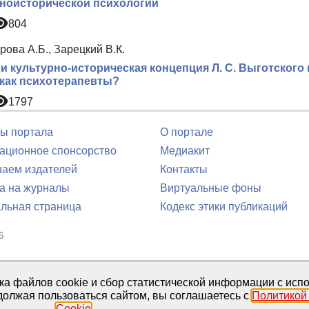
ноисторической психологии
804
ова А.Б., Зарецкий В.К.
и культурно-историческая концепция Л. С. Выготского
как психотерапевты?
1797
ы портала
О портале
ционное спонсорство
Медиакит
аем издателей
Контакты
а на журналы
Виртуальные фоны
льная страница
Кодекс этики публикаций
6
юля 2016 г.
тка файлов cookie и сбор статистической информации с ис
должая пользоваться сайтом, вы соглашаетесь с
Политикой
Cookie
.