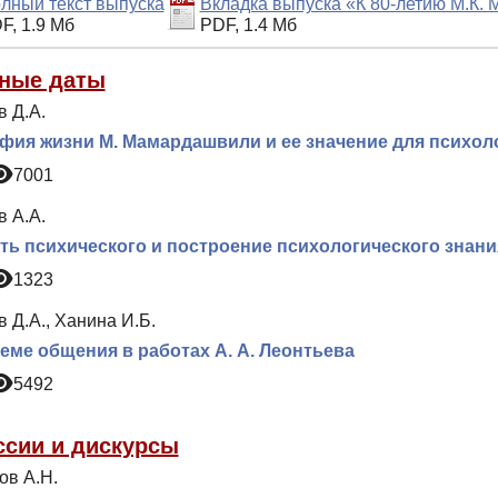
лный текст выпуска
Вкладка выпуска «К 80-летию М.К.
F, 1.9 Мб
PDF, 1.4 Мб
ные даты
в Д.А.
ия жизни М. Мамардашвили и ее значение для психол
7001
в А.А.
ь психического и построение психологического знани
1323
 Д.А., Ханина И.Б.
еме общения в работах А. А. Леонтьева
5492
ссии и дискурсы
ов А.Н.