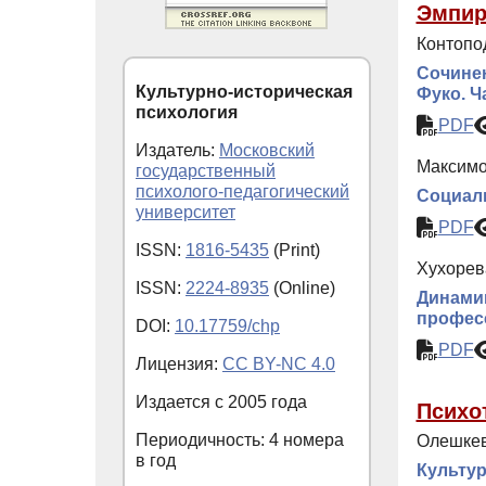
Эмпир
Контопо
Сочинен
Культурно-историческая
Фуко. Ч
психология
PDF
Издатель:
Московский
Максимо
государственный
психолого-педагогический
Социаль
университет
PDF
ISSN:
1816-5435
(Print)
Хухорев
ISSN:
2224-8935
(Online)
Динамик
профес
DOI:
10.17759/chp
PDF
Лицензия:
CC BY-NC 4.0
Издается с
2005
года
Психо
Периодичность: 4 номера
Олешкев
в год
Культур