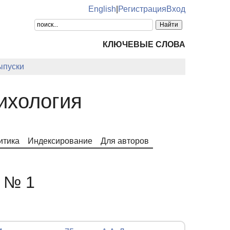
English
|
Регистрация
Вход
КЛЮЧЕВЫЕ СЛОВА
ыпуски
ихология
итика
Индексирование
Для авторов
. № 1