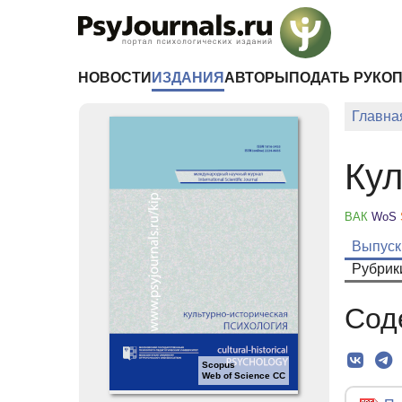
Перейти к основному содержанию
НОВОСТИ
ИЗДАНИЯ
АВТОРЫ
ПОДАТЬ РУКО
Главна
Кул
ВАК
WoS
Выпуск
Рубрик
Сод
Scopus
Web of Science CC