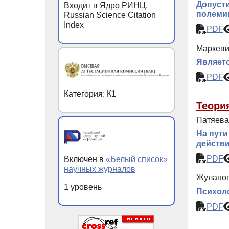
Допусти
Входит в Ядро РИНЦ,
полеми
Russian Science Citation
Index
PDF
Маркеви
Являетс
PDF
Категория: К1
Теори
Патяева
На пути
действи
PDF
Включен в
«Белый список»
научных журналов
Жуланов
1 уровень
Психоло
PDF