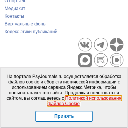
О портале
Медиакит
Контакты
Виртуальные фоны
Кодекс этики публикаций
Портал психологических изданий PsyJournals.ru, 2007–2026
На портале PsyJournals.ru осуществляется обработка
Правила использования материалов
файлов cookie и сбор статистической информации с
Свидетельство регистрации СМИ
Эл № ФС77-66447 от 14 июля
использованием сервиса Яндекс.Метрика, чтобы
2016 г.
повысить качество сайта. Продолжая пользоваться
сайтом, вы соглашаетесь с
Политикой использования
Издатель:
ФГБОУ ВО МГППУ
файлов Cookie
.
Репозиторий открытого доступа
Принять