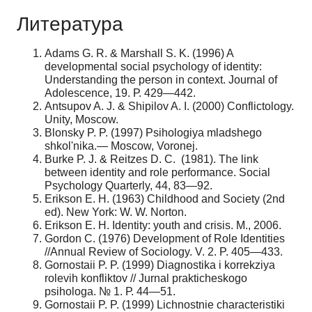
Литература
Adams G. R. & Marshall S. K. (1996) A
developmental social psychology of identity:
Understanding the person in context. Journal of
Adolescence, 19. Р. 429—442.
Antsupov A. J. & Shipilov A. I. (2000) Conflictology.
Unity, Moscow.
Blonsky P. P. (1997) Psihologiya mladshego
shkol'nika.— Moscow, Voronej.
Burke P. J. & Reitzes D. C. (1981). The link
between identity and role performance. Social
Psychology Quarterly, 44, 83—92.
Erikson E. H. (1963) Childhood and Society (2nd
ed). New York: W. W. Norton.
Erikson E. H. Identity: youth and crisis. M., 2006.
Gordon C. (1976) Development of Role Identities
//Annual Review of Sociology. V. 2. P. 405—433.
Gornostaii P. P. (1999) Diagnostika i korrekziya
rolevih konfliktov // Jurnal prakticheskogo
psihologa. № 1. Р. 44—51.
Gornostaii P. P. (1999) Lichnostnie characteristiki