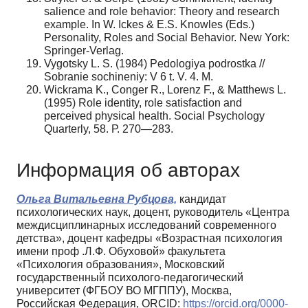
salience and role behavior: Theory and research
example. In W. Ickes & E.S. Knowles (Eds.)
Personality, Roles and Social Behavior. New York:
Springer-Verlag.
Vygotsky L. S. (1984) Pedologiya podrostka //
Sobranie sochineniy: V 6 t. V. 4. M.
Wickrama K., Conger R., Lorenz F., & Matthews L.
(1995) Role identity, role satisfaction and
perceived physical health. Social Psychology
Quarterly, 58. Р. 270—283.
Информация об авторах
Ольга Витальевна Рубцова,
кандидат
психологических наук, доцент, руководитель «Центра
междисциплинарных исследований современного
детства», доцент кафедры «Возрастная психология
имени проф .Л.Ф. Обуховой» факультета
«Психология образования», Московский
государственный психолого-педагогический
университет (ФГБОУ ВО МГППУ), Москва,
Российская Федерация, ORCID:
https://orcid.org/0000-