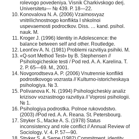
rolevogo povedeniya. Visnik Charkivskogo derj.
Universitetu— № 439. Р. 18—22.
Konovalova N. A. (2006) Vzaimosvyaz
vnitrilichnostnogo konflikta I shkolnoi
uspevaemosti podroctkov. Diss. … kand. psihol.
nauk. M.
Kroger J. (1996) Identity in Adolescence: the
balance between self and other. Routledge.
Leont'ev A. N. (1981) Problemi razvitiya psihiki. M.
«Q-sort Method Test» by B. Stephensen //
Psihologicheskie testi / Pod red. A. A. Karelina. T.
2. Р. 65—69. M., 2001.
Novgorodtseva A. P. (2006) Vnutrennie konflikti
podrostkovogo vozrasta // Kulturno-istoricheskaya
psihologiya. № 3.
Polivanova K. N. (1994) Psihologicheskiy analiz
krizisov vozrastnogo razvitiya // Voprosi psihologii.
№ 1.
Psihologiya podrostka. Polnoe rukovodstvo.
(2003) //Pod red. A. A. Reana. St. Petersbourg.
Stryker S., Macke A. S. (1978) Status
inconsistency and role conflict // Annual Review of
Sociology. V. 4. Р. 57—90.
Stryker S. & Serpe (1982) Commitment, identity