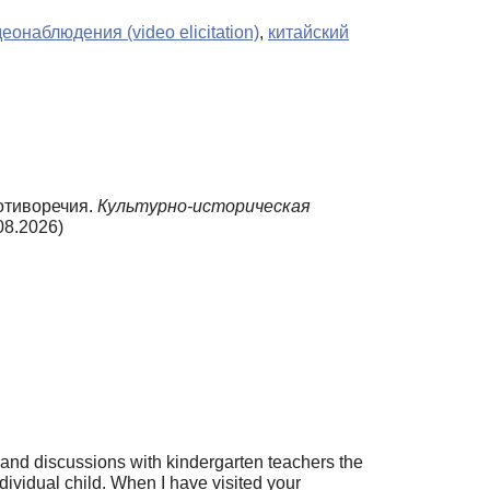
еонаблюдения (video elicitation)
,
китайский
ротиворечия.
Культурно-историческая
08.2026)
s and discussions with kindergarten teachers the
ividual child. When I have visited your