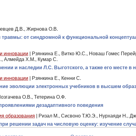
уевцев Д.В., Жирнова О.В.
травмы: от синдромной к функциональной концептуал
 и инновации
|
Рзянкина Е., Витко Ю.С., Новаш Гомес Перейр
., Алмейда Х.М., Кумар С.
нии и наследии Л.С. Выготского, а также его месте в 
 и инновации
|
Рзянкина Е., Кенни С.
ние эволюции электронных учебников в высшем обра
озгачева О.В., Тетерина О.Ф.
 проявлениями дезадаптивного поведения
ия образования
|
Ризал М., Сисвоно Т.Ю.Э., Нурхаяди Н., Д
ри решении задач на числовую оценку: изучение случ