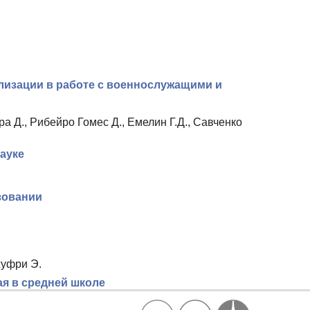
изации в работе с военнослужащими и
а Д., Рибейро Гомес Д., Емелин Г.Д., Савченко
науке
зовании
жуфри Э.
ая в средней школе