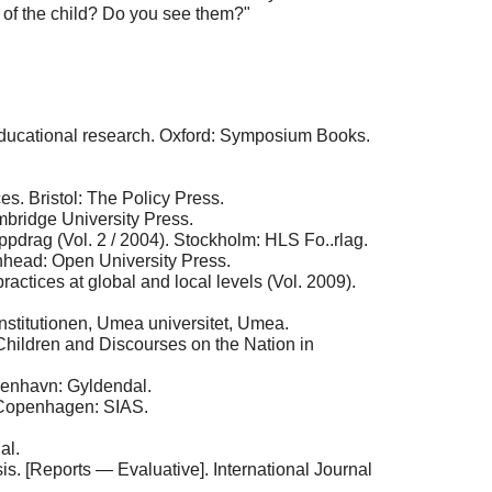
s of the child? Do you see them?"
 educational research. Oxford: Symposium Books.
es. Bristol: The Policy Press.
mbridge University Press.
at uppdrag (Vol. 2 / 2004). Stockholm: HLS Fo..rlag.
enhead: Open University Press.
ractices at global and local levels (Vol. 2009).
nstitutionen, Umea universitet, Umea.
Children and Discourses on the Nation in
obenhavn: Gyldendal.
). Copenhagen: SIAS.
al.
s. [Reports — Evaluative]. International Journal