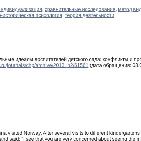
индивидуализация
,
сравнительные исследования
,
метод вид
о-историческая психология
,
теория деятельности
ельные идеалы воспитателей детского сада: конфликты и п
ls.ru/journals/chp/archive/2013_n2/61561
(дата обращения: 08.
a visited Norway. After several visits to different kindergarten
d said: "I see that you are very concerned about seeing the ind