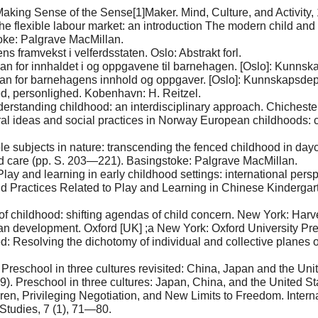
 Making Sense of the Sense[1]Maker. Mind, Culture, and Activity,
e flexible labour market: an introduction The modern child and t
oke: Palgrave MacMillan.
s framvekst i velferdsstaten. Oslo: Abstrakt forl.
 for innhaldet i og oppgavene til barnehagen. [Oslo]: Kunnsk
n for barnehagens innhold og oppgaver. [Oslo]: Kunnskapsdep
ed, personlighed. Kobenhavn: H. Reitzel.
derstanding childhood: an interdisciplinary approach. Chicheste
ural ideas and social practices in Norway European childhoods: c
le subjects in nature: transcending the fenced childhood in day
nd care (pp. S. 203—221). Basingstoke: Palgrave MacMillan.
 Play and learning in early childhood settings: international per
nd Practices Related to Play and Learning in Chinese Kindergart
 of childhood: shifting agendas of child concern. New York: Har
an development. Oxford [UK] ;a New York: Oxford University Pre
ed: Resolving the dichotomy of individual and collective planes of
. Preschool in three cultures revisited: China, Japan and the Un
). Preschool in three cultures: Japan, China, and the United S
n, Privileging Negotiation, and New Limits to Freedom. Interna
Studies, 7 (1), 71—80.