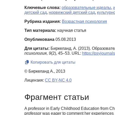
Ключевые слова:
образовательные идеалы
,
детский сад
,
норвежский детский сад
,
культурн
Рубрика издания:
Возрастная психология
Тип материала:
научная статья
Опубликована
05.08.2013
Для цитаты:
Биркеланд, А. (2013). Образоват
психология,
9
(2), 45–53. URL:
https://psyjourna
Копировать для цитаты
© Биркеланд А., 2013
Лицензия:
CC BY-NC 4.0
Фрагмент статьи
A professor in Early Childhood Education from Chin
professor was eager to comment her experiences an