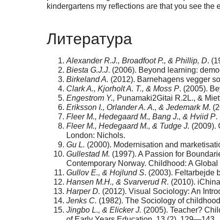
kindergartens my reflections are that you see the
Литература
Alexander R.J., Broadfoot P., & Phillip, D
. (
Biesta G.J.J
. (2006). Beyond learning: democ
Birkeland A.
(2012). Barnehagens vegger so
Clark A., Kjorholt A. T., & Moss P
. (2005). Be
Engestrom Y.,
Punamaki2Gitai R.2L., & Miett
Eriksson I., Orlander A. A., & Jedemark M
. (
Fleer M., Hedegaard M., Bang J., & Hviid P
.
Fleer M., Hedegaard M., & Tudge J.
(2009). 
London: Nichols.
Gu L.
(2000). Modernisation and marketisatio
Gullestad M.
(1997). A Passion for Boundari
Contemporary Norway. Childhood: A Global J
Gullov E., & Hojlund S
. (2003). Feltarbejde
Hansen M.H., & Svarverud R.
(2010). iChina
Harper D.
(2012). Visual Sociology: An Introd
Jenks C.
(1982). The Sociology of childhood
Jingbo L., & Elicker J.
(2005). Teacher? Child
of Early Years Education, 13 (2), 129—143.