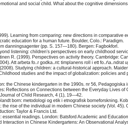
 emotional and social child. What about the cognitive dimension
1999). Learning from comparing: new directions in comparative
ratic education for a human future. Boulder, Colo.: Paradigm.
m danningsagenter (pp. S. 157—180). Bergen: Fagbokforl.
yond listening: children's perspectives on early childhood servic
inen R. (1999). Perspectives on activity theory. Cambridge: Ca
2004). Att arbeta fo..r godka..nt: timplanens roll i ett fo..r\a..ndr
 (2008). Studying children: a cultural-historical approach. Maid
Childhood studies and the impact of globalization: policies and p
n: the Chinese kindergarten in the 1990s. nr 56, Pedagogiska i
es: Reflections on Connections between the Everyday Lives of 
ournal of Child Research, 4 (1), 19—42.
 blandt born: metodologi og etik i etnografisk borneforskning. K
: the rise of the individual in modern Chinese society (Vol. 45
uction: Taylor & Francis Ltd.
: essential readings. London: Batsford Academic and Education
 Interaction in Chinese Kindergartens: An Observational Analysi