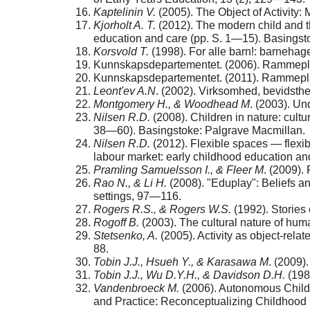
Kaptelinin V.
(2005). The Object of Activity:
Kjorholt A. T.
(2012). The modern child and th
education and care (pp. S. 1—15). Basingst
Korsvold T.
(1998). For alle barn!: barnehagen
Kunnskapsdepartementet. (2006). Rammeplan
Kunnskapsdepartementet. (2011). Rammepla
Leont'ev A.N
. (2002). Virksomhed, bevidsth
Montgomery H., & Woodhead M
. (2003). Un
Nilsen R.D.
(2008). Children in nature: cult
38—60). Basingstoke: Palgrave Macmillan.
Nilsen R.D.
(2012). Flexible spaces — flexib
labour market: early childhood education a
Pramling Samuelsson I., & Fleer M
. (2009).
Rao N., & Li H.
(2008). "Eduplay": Beliefs a
settings, 97—116.
Rogers R.S., & Rogers W.S.
(1992). Stories
Rogoff B.
(2003). The cultural nature of hum
Stetsenko, A.
(2005). Activity as object-relat
88.
Tobin J.J., Hsueh Y., & Karasawa M
. (2009)
Tobin J.J., Wu D.Y.H., & Davidson D.H.
(1989
Vandenbroeck M.
(2006). Autonomous Childre
and Practice: Reconceptualizing Childhood 