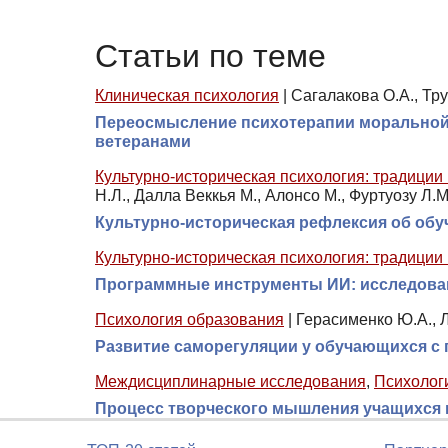
Статьи по теме
Клиническая психология
|
Сагалакова О.А., Тр
Переосмысление психотерапии моральной 
ветеранами
Культурно-историческая психология: традиции
Н.Л., Далла Веккья М., Алонсо М., Фуртуозу Л.М
Культурно-историческая рефлексия об обуче
Культурно-историческая психология: традиции
Программные инструменты ИИ: исследова
Психология образования
|
Герасименко Ю.А., Л
Развитие саморегуляции у обучающихся с
Междисциплинарные исследования
,
Психолог
Процесс творческого мышления учащихся п