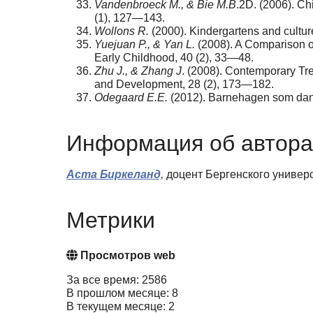
Vandenbroeck M., & Bie M.B
.2D. (2006). Ch
(1), 127—143.
Wollons R.
(2000). Kindergartens and culture
Yuejuan P., & Yan L.
(2008). A Comparison of
Early Childhood, 40 (2), 33—48.
Zhu J., & Zhang J
. (2008). Contemporary Tr
and Development, 28 (2), 173—182.
Odegaard E.E.
(2012). Barnehagen som dann
Информация об автора
Аста Биркеланд,
доцент Бергенского универс
Метрики
Просмотров web
За все время: 2586
В прошлом месяце: 8
В текущем месяце: 2