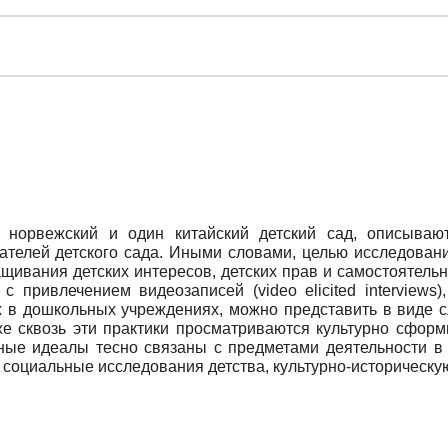
 норвежский и один китайский детский сад, описывают
ателей детского сада. Иными словами, целью исследовани
щивания детских интересов, детских прав и самостоятель
с привлечением видеозаписей (video elicited interviews
 в дошкольных учреждениях, можно представить в виде с
е сквозь эти практики просматриваются культурно сфор
ые идеалы тесно связаны с предметами деятельности в д
 социальные исследования детства, культурно-историческу