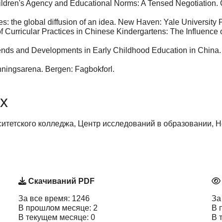
ildren's Agency and Educational Norms: A Tensed Negotiation. 
s: the global diffusion of an idea. New Haven: Yale University 
 Curricular Practices in Chinese Kindergartens: The Influence o
ends and Developments in Early Childhood Education in China. E
ingsarena. Bergen: Fagbokforl.
х
итетского колледжа, Центр исследований в образовании, Нор
Скачиваний PDF
За все время: 1246
За
В прошлом месяце: 2
В 
В текущем месяце: 0
В 