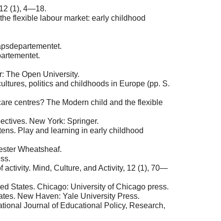
 12 (1), 4—18.
he flexible labour market: early childhood
apsdepartementet.
artementet.
r: The Open University.
ultures, politics and childhoods in Europe (pp. S.
care centres? The Modern child and the flexible
spectives. New York: Springer.
ens. Play and learning in early childhood
vester Wheatsheaf.
ss.
 activity. Mind, Culture, and Activity, 12 (1), 70—
ited States. Chicago: University of Chicago press.
tates. New Haven: Yale University Press.
tional Journal of Educational Policy, Research,