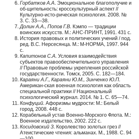
Горбатков
А
.
А
. Эмоциональное благополучие и
об-щительность: кросскультурный аспект //
Культурно-исто-рическая психология. 2008. №
3. С. 33—38.
Долин
А
.
А
.,
Попов
Г
.
В
.
Кэмпо — традиции
воинских искусств. М.: АНС-ПРИНТ, 1991. 431 с.
История правовых и политических учений / под.
ред. В.С. Нерсесянца. М.: М-НОРМА, 1997. 944
с.
Капитонов
С
.
А
.
Условия взаимодействия
субъектов правообеспечительного управления
// Правовые проблемы укрепления российской
государственности. Томск, 2005. С. 182—184.
Караяни
А
.
Г
.,
Караяни
Ю
.
М
.,
Зинченко
Ю
.
П
.
Американ-ская военная психология как область
специальной практики // Национальный
психологический журнал. 2014. № 1. С. 65—74.
Конфуций
. Афоризмы мудрости: М.: Белый
город, 2008. 448 с.
Корабельный устав Военно-Морского Флота. М.:
Военное издательство, 2002. 222 с.
Косидовский
З
.
Королевство золотых грез //
Атеистические чтения: альманах. М., 1988. С. 94
—100.