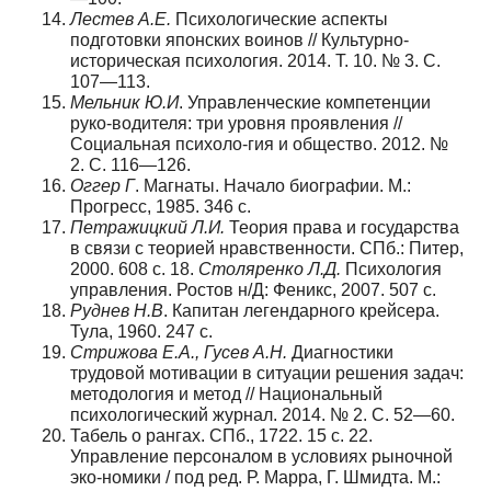
Лестев
А
.
Е
.
Психологические аспекты
подготовки японских воинов // Культурно-
историческая психология. 2014. Т. 10. № 3. С.
107—113.
Мельник
Ю
.
И
. Управленческие компетенции
руко-водителя: три уровня проявления //
Социальная психоло-гия и общество. 2012. №
2. С. 116—126.
Оггер
Г
. Магнаты. Начало биографии. М.:
Прогресс, 1985. 346 с.
Петражицкий
Л
.
И
.
Теория права и государства
в связи с теорией нравственности. СПб.: Питер,
2000. 608 с. 18.
Столяренко
Л
.
Д
.
Психология
управления. Ростов н/Д: Феникс, 2007. 507 с.
Руднев
Н
.
В
. Капитан легендарного крейсера.
Тула, 1960. 247 с.
Стрижова
Е
.
А
.,
Гусев
А
.
Н
.
Диагностики
трудовой мотивации в ситуации решения задач:
методология и метод // Национальный
психологический журнал. 2014. № 2. С. 52—60.
Табель о рангах. СПб., 1722. 15 c. 22.
Управление персоналом в условиях рыночной
эко-номики / под ред. Р. Марра, Г. Шмидта. М.: