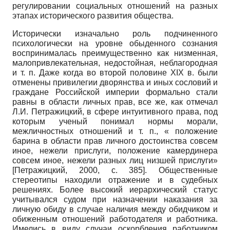
регулировании социальных отношений на разных
этапах исторического развития общества.
Исторически изначально роль подчиненного
психологически на уровне обыденного сознания
воспринималась преимущественно как низменная,
малопривлекательная, недостойная, неблагородная
и т. п. Даже когда во второй половине
XIX
в. были
отменены привилегии дворянства и иных сословий и
граждане Российской империи формально стали
равны в области личных прав, все же, как отмечал
Л.И. Петражицкий, в сфере интуитивного права, под
которым ученый понимал нормы морали,
межличностных отношений и т. п., « положение
барина в области прав личного достоинства совсем
иное, нежели прислуги, положение камердинера
совсем иное, нежели разных лиц низшей прислуги»
[
Петражицкий, 2000
, с. 385]
. Общественные
стереотипы находили отражение и в судебных
решениях. Более высокий иерархический статус
учитывался судом при назначении наказания за
личную обиду в случае наличия между обидчиком и
обиженным отношений работодателя и работника.
Имелись в виду случаи оскорбления работником