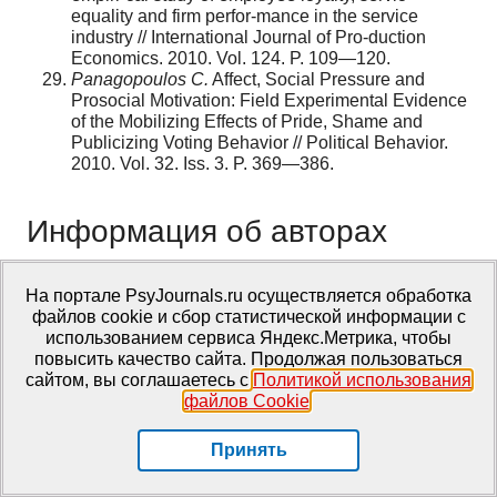
equality and firm perfor-mance in the service
industry // International Journal of Pro-duction
Economics. 2010. Vol. 124. P. 109—120.
Panagopoulos C.
Affect, Social Pressure and
Prosocial Motivation: Field Experimental Evidence
of the Mobilizing Effects of Pride, Shame and
Publicizing Voting Behavior // Political Behavior.
2010. Vol. 32. Iss. 3. P. 369—386.
Информация об авторах
Татьяна Петровна Будякова,
кандидат
На портале PsyJournals.ru осуществляется обработка
психологических наук, доцент, профессор кафедры
файлов cookie и сбор статистической информации с
педагогики и образовательных технологий, института
использованием сервиса Яндекс.Метрика, чтобы
психологии и педагогики, Елецкий государственный
повысить качество сайта. Продолжая пользоваться
университет имени И.А. Бунина (ФГБОУ ВО «ЕГУ
сайтом, вы соглашаетесь с
Политикой использования
имени И.А. Бунина»), Елец, Российская Федерация,
файлов Cookie
.
ORCID:
https://orcid.org/0000-0003-1739-837X
, e-mail:
budyakovaelez@mail.ru
Принять
Метрики