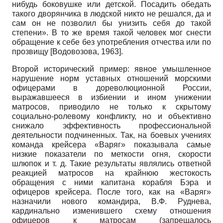
нибудь боковушке или детской. Посадить обедать
такого дворянчика в людской никто не решался, да и
сам он не позволил бы унизить себя до такой
степени». В то же время такой человек мог снести
обращение к себе без употребления отчества или по
прозвищу
[
Водовозова, 1963
]
.
Второй исторический пример: явное умышленное
нарушение норм уставных отношений морскими
офицерами в дореволюционной России,
выражавшееся в избиении и ином унижении
матросов, приводило не только к скрытому
социально-ролевому конфликту, но и объективно
снижало эффективность профессиональной
деятельности подчиненных. Так, на боевых учениях
команда крейсера «Варяг» показывала самые
низкие показатели по меткости огня, скорости
шлюпок и т. д. Такие результаты являлись ответной
реакцией матросов на крайнюю жестокость
обращения с ними капитана корабля Бэра и
офицеров крейсера. После того, как на «Варяг»
назначили нового командира, В.Ф. Руднева,
кардинально изменившего схему отношения
офицеров к матросам (запрещалось