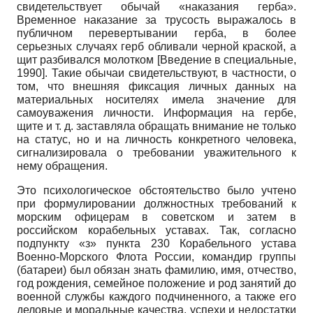
свидетельствует обычай «наказания герба».
Временное наказание за трусость выражалось в
публичном перевертывании герба, в более
серьезных случаях герб обливали черной краской, а
щит разбивался молотком
[
Введение в специальные,
1990
]
. Такие обычаи свидетельствуют, в частности, о
том, что внешняя фиксация личных данных на
материальных носителях имела значение для
самоуважения личности. Информация на гербе,
щите и т. д. заставляла обращать внимание не только
на статус, но и на личность конкретного человека,
сигнализировала о требовании уважительного к
нему обращения.
Это психологическое обстоятельство было учтено
при формулировании должностных требований к
морским офицерам в советском и затем в
российском корабельных уставах. Так, согласно
подпункту «з» пункта 230 Корабельного устава
Военно-Морского Флота России, командир группы
(батареи) был обязан знать фамилию, имя, отчество,
год рождения, семейное положение и род занятий до
военной службы каждого подчиненного, а также его
деловые и моральные качества, успехи и недостатки