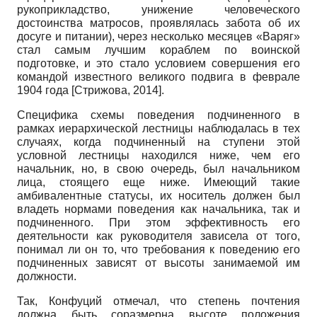
рукоприкладство, унижение человеческого
достоинства матросов, проявлялась забота об их
досуге и питании), через несколько месяцев «Варяг»
стал самым лучшим кораблем по воинской
подготовке, и это стало условием совершения его
командой известного великого подвига в феврале
1904
года
[
Стрижова, 2014
]
.
Специфика схемы поведения подчиненного в
рамках иерархической лестницы наблюдалась в тех
случаях, когда подчиненный на ступени этой
условной лестницы находился ниже, чем его
начальник, но, в свою очередь, был начальником
лица, стоящего еще ниже. Имеющий такие
амбивалентные статусы, их носитель должен был
владеть нормами поведения как начальника, так и
подчиненного. При этом эффективность его
деятельности как руководителя зависела от того,
понимал ли он то, что требования к поведению его
подчиненных зависят от высоты занимаемой им
должности.
Так, Конфуций отмечал, что степень почтения
должна быть соразмерна высоте положения