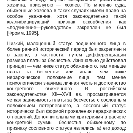
хозяина, прислугою — хозяев. По мнению суда,
обиженные хозяева в таких случаях имели право на
особое уважение, хотя законодательно такой
квалифицирующий признак оскорбления как
«подчинение—руководство» закреплен не был
[
Фромм, 1995
]
.
Низкий, малоценный статус подчиненного лица в
более ранний исторический период был закреплен и
в законе, в частности, путем дифференциации
размера платы за бесчестье. Изначально действовал
принцип — чем ниже статус обиженного, тем меньше
плата за бесчестье или иначе: чем ниже
иерархическое положение лица, тем менее
психологически значима личная честь и достоинство
конкретного обиженного. В российском
законодательстве
XII—XVII
вв. просматривается
четкая зависимость платы за бесчестье с сословным
положением потерпевшего, а сословный статус
исторически был формой проявления иерархических
отношений. Дополнительными критериями в расчете
конкретной суммы бесчестья обиженному по
признаку сословного статуса являлись: а) его доход;