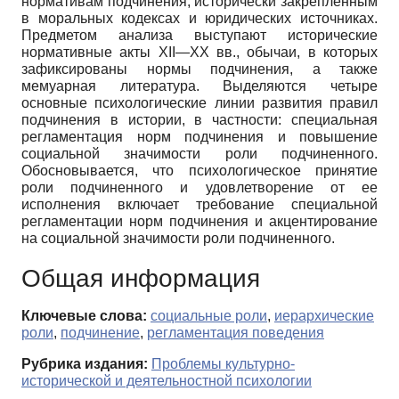
нормативам подчинения, исторически закрепленным
в моральных кодексах и юридических источниках.
Предметом анализа выступают исторические
нормативные акты XII—XX вв., обычаи, в которых
зафиксированы нормы подчинения, а также
мемуарная литература. Выделяются четыре
основные психологические линии развития правил
подчинения в истории, в частности: специальная
регламентация норм подчинения и повышение
социальной значимости роли подчиненного.
Обосновывается, что психологическое принятие
роли подчиненного и удовлетворение от ее
исполнения включает требование специальной
регламентации норм подчинения и акцентирование
на социальной значимости роли подчиненного.
Общая информация
Ключевые слова:
социальные роли
,
иерархические
роли
,
подчинение
,
регламентация поведения
Рубрика издания:
Проблемы культурно-
исторической и деятельностной психологии