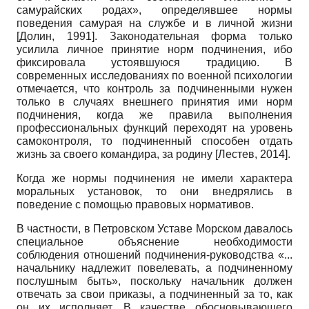
самурайских родах», определявшее нормы
поведения самурая на службе и в личной жизни
[
Долин, 1991
]
.
Законодательная форма только
усилила личное принятие норм подчинения, ибо
фиксировала устоявшуюся традицию. В
современных исследованиях по военной психологии
отмечается, что контроль за подчиненными нужен
только в случаях внешнего принятия ими норм
подчинения, когда же правила выполнения
профессиональных функций переходят на уровень
самоконтроля, то подчиненный способен отдать
жизнь за своего командира, за родину
[
Лестев, 2014
]
.
Когда же нормы подчинения не имели характера
моральных установок, то они внедрялись в
поведение с помощью правовых нормативов.
В частности, в Петровском Уставе Морском давалось
специальное объяснение необходимости
соблюдения отношений подчинения-руководства «...
начальнику надлежит повелевать, а подчиненному
послушным быть», поскольку начальник должен
отвечать за свои приказы, а подчиненный за то, как
он их исполняет. В качестве обосновывающего