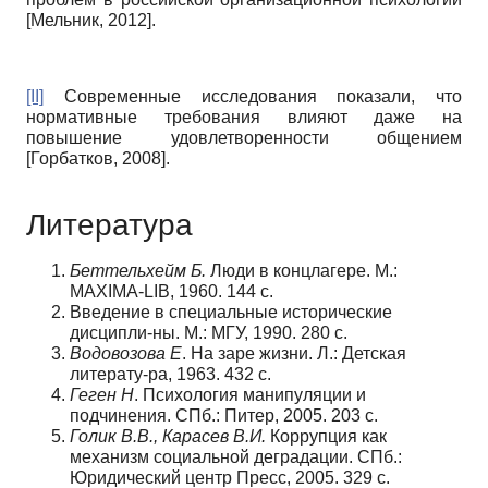
[
Мельник, 2012
]
.
[II]
Современные исследования показали, что
нормативные требования влияют даже на
повышение удовлетворенности общением
[
Горбатков, 2008
]
.
Литература
Беттельхейм
Б
.
Люди в концлагере. М.:
MAXIMA-LIB, 1960. 144 с.
Введение в специальные исторические
дисципли-ны. М.: МГУ, 1990. 280 c.
Водовозова
Е
. На заре жизни. Л.: Детская
литерату-ра, 1963. 432 с.
Геген
Н
. Психология манипуляции и
подчинения. СПб.: Питер, 2005. 203 с.
Голик
В
.
В
.,
Карасев
В
.
И
.
Коррупция как
механизм социальной деградации. СПб.:
Юридический центр Пресс, 2005. 329 с.