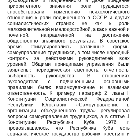
руководителя и подчиненного и даже придание
приоритетного значения роли трудящегося
способствовали изменению психологического
отношения к роли подчиненного в СССР и других
социалистических странах не как к роли
малозначительной и малодостойной, а как к важной и
почетной, направленной на достижение
общественно значимого результата. В советское
время стимулировались различные формы
самоуправления трудящихся, в том числе народный
контроль за действиями руководителей всех
уровней. Общими принципами управления были
заявлены: периодическая сменность, отчетность,
выборность руководства. В отношениях
руководителя с подчиненными основными
правилами были: взаимоуважение и взаимная
ответственность. К примеру, параграф 2 главы
II
Конституции Социалистической Федеративной
Республики Югославия «Самоуправление в
организации объединенного труда» регулировал
вопросы самоуправления трудящихся, а в статье
1
Конституции Республики Куба
1976
г.
провозглашалось, что Республика Куба есть
социалистическое государство рабочих, крестьян и