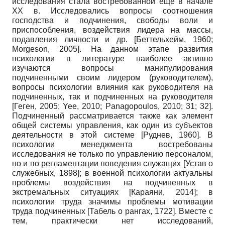
исследования стала востребованной еще в начале
ХХ в. Исследовались вопросы соотношения
господства и подчинения, свободы воли и
приспособления, воздействия лидера на массы,
подавления личности и др.
[
Беттельхейм, 1960
;
Morgeson, 2005
]
. На данном этапе развития
психологии в литературе наиболее активно
изучаются вопросы манипулирования
подчиненными своим лидером (руководителем),
вопросы психологии влияния как руководителя на
подчиненных, так и подчиненных на руководителя
[
Геген, 2005
;
Yee, 2010
;
Panagopoulos, 2010
; 31; 32]
.
Подчиненный рассматривается также как элемент
общей системы управления, как один из субъектов
деятельности в этой системе
[
Руднев, 1960
]
. В
психологии менеджмента востребованы
исследования не только по управлению персоналом,
но и по регламентации поведения служащих
[
Устав о
служебных, 1898
]
; в военной психологии актуальны
проблемы воздействия на подчиненных в
экстремальных ситуациях
[
Караяни, 2014
]
; в
психологии труда значимы проблемы мотивации
труда подчиненных
[
Табель о рангах, 1722
]
. Вместе с
тем, практически нет исследований,