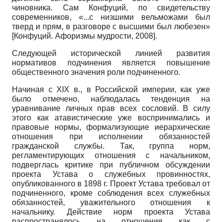
чиновника. Сам Конфуций, по свидетельству
современников, «...с низшими вельможами был
тверд и прям, в разговоре с высшими был любезен»
[
Конфуций. Афоризмы мудрости, 2008
]
.
Следующей исторической линией развития
нормативов подчинения является повышение
общественного значения роли подчиненного.
Начиная с
XIX
в., в Российской империи, как уже
было отмечено, наблюдалась тенденция на
уравнивание личных прав всех сословий. В силу
этого как атавистические уже воспринимались и
правовые нормы, формализующие иерархические
отношения при исполнении обязанностей
гражданской службы. Так, группа норм,
регламентирующих отношения с начальником,
подверглась критике при публичном обсуждении
проекта Устава о служебных провинностях,
опубликованного в 1898 г. Проект Устава требовал от
подчиненного, кроме соблюдения всех служебных
обязанностей, уважительного отношения к
начальнику. Действие норм проекта Устава
распространялось на отношения как с