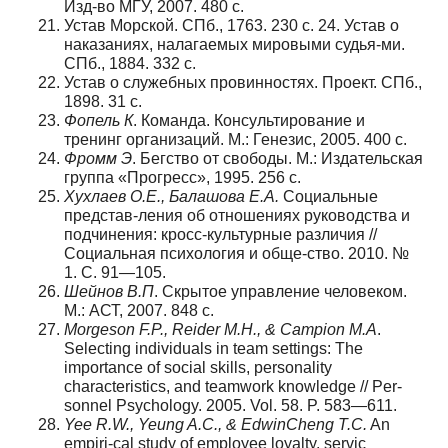
Изд-во МГУ, 2007. 480 с.
Устав Морской. СПб., 1763. 230 с. 24. Устав о
наказаниях, налагаемых мировыми судья-ми.
СПб., 1884. 332 с.
Устав о служебных провинностях. Проект. СПб.,
1898. 31 с.
Фопель
К
. Команда. Консультирование и
тренинг организаций. М.: Генезис, 2005. 400 с.
Фромм
Э
. Бегство от свободы. М.: Издательская
группа «Прогресс», 1995. 256 с.
Хухлаев
О
.
Е
.,
Балашова
Е
.
А
.
Социальные
представ-ления об отношениях руководства и
подчинения: кросс-культурные различия //
Социальная психология и обще-ство. 2010. №
1. С. 91—105.
Шейнов
В
.
П
. Скрытое управление человеком.
М.: АСТ, 2007. 848 с.
Morgeson F.P., Reider M.H., & Campion M.A
.
Selecting individuals in team settings: The
importance of social skills, personality
characteristics, and teamwork knowledge // Per-
sonnel Psychology. 2005. Vol. 58. P. 583—611.
Yee R.W., Yeung A.C., & EdwinCheng T.C.
An
empiri-cal study of employee loyalty, servic