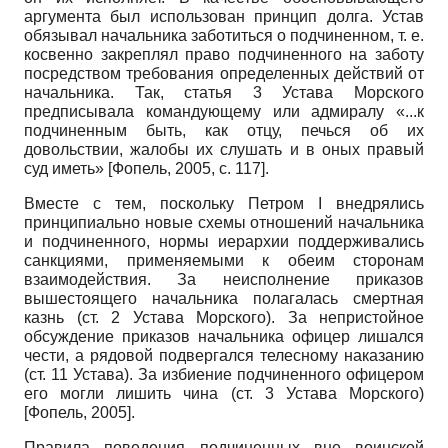
аргумента был использован принцип долга. Устав
обязывал начальника заботиться о подчиненном, т. е.
косвенно закреплял право подчиненного на заботу
посредством требования определенных действий от
начальника. Так, статья 3 Устава Морского
предписывала командующему или адмиралу «...к
подчиненным быть, как отцу, печься об их
довольствии, жалобы их слушать и в оных правый
суд иметь»
[
Фопель, 2005
, с. 117]
.
Вместе с тем, поскольку Петром
I
внедрялись
принципиально новые схемы отношений начальника
и подчиненного, нормы иерархии поддерживались
санкциями, применяемыми к обеим сторонам
взаимодействия. За неисполнение приказов
вышестоящего начальника полагалась смертная
казнь (ст. 2 Устава Морского). За непристойное
обсуждение приказов начальника офицер лишался
чести, а рядовой подвергался телесному наказанию
(ст. 11 Устава). За избиение подчиненного офицером
его могли лишить чина (ст. 3 Устава Морского)
[
Фопель, 2005
]
.
Правила поведения подчиненных вне воинской