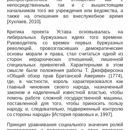
непосредственным, так и с вышестоящим
начальником того же учреждения или ведомства, а
также на отношения во внеслужебное время
[
Хухлаев, 2010
]
.
Критика проекта Устава основывалась на
либеральных буржуазных идеях того времени.
Руководитель со времен первых буржуазных
революций, провозгласивших демократические
основы морали и права, стал считаться одной из
сторон иерархических отношений, лишенной
специальных привилегий. Характерными в этом
смысле были положения работы Т. Джефферсо­на
«Общий обзор прав Британской Америки» (1774),
где, в частности, король характеризовался как
главный чиновник своего народа, назначенный
законом и наделенный известной властью, чтобы
помочь работе сложной государственной машины,
поставленной для того, чтобы приносить пользу
народу, и, следовательно, подверженный контролю
со стороны народа»
[
История правовых и, 1997
]
.
Принцип уравнивания социального значения ролей