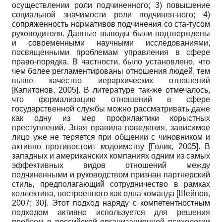
осуществлении роли подчиненного; 3) повышение
социальной значимости роли подчинен-ного; 4)
сопряженность нормативов подчинения со ста-тусом
руководителя. Данные выводы были подтверждены
и современными научными исследованиями,
посвященными проблемам управления в сфере
право-порядка. В частности, было установлено, что
чем более регламентированы отношения людей, тем
выше качество иерархических отношений
[
Капитонов, 2005
]
. В литературе так-же отмечалось,
что формализацию отношений в сфере
государственной службы можно рассматривать даже
как одну из мер профилактики корыстных
преступлений. Зная правила поведения, зависимое
лицо уже не теряется при общении с чиновником и
активно противостоит мздоимству
[
Голик, 2005
]
. В
западных и американских компаниях одним из самых
эффективных видов отношений между
подчиненными и руководством признан партнерский
стиль, предполагающий сотрудничество в рамках
коллектива, построенного как одна команда
[
Шейнов,
2007
; 30]
. Этот подход наряду с компетентностным
подходом активно используется для решения
проблем в российской организационной психологии