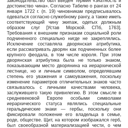
законодательство был введен термин «знатность и
достоинство чина». Согласно Табелю о рангах от 24
января 1722 г. (п. 19) чиновникам предписывалось
одеваться согласно служебному рангу, а также иметь
соответствующий чину экипаж, одетых должным
образом слуг
[
Устав Морской. СПб, 1763
]
.
Требования к внешним признакам социальной роли
подчиненного специально нигде не закреплялись.
Исключение составляла дворянская атрибутика,
если рассматривать дворян как подчиненных более
крупного феодала, в том числе короля. При этом
дворянская атрибутика была не только знаком,
показывающим место дворянина на иерархической
лестнице, но и личным символом, определявшим
степень его уважения и самоуважения, поскольку
изменение параметров отличительных знаков часто
связывалось с личными качествами человека,
заслужившего такую привилегию. В этом смысле в
средневековой Европе особыми символами
иерархического статуса являлись специальные
геральдические знаки — гербы, поскольку они
фиксировали положение его владельца в семье,
роде, обществе. Щит, на котором изображался герб,
был своеобразной материализацией чести, о чем