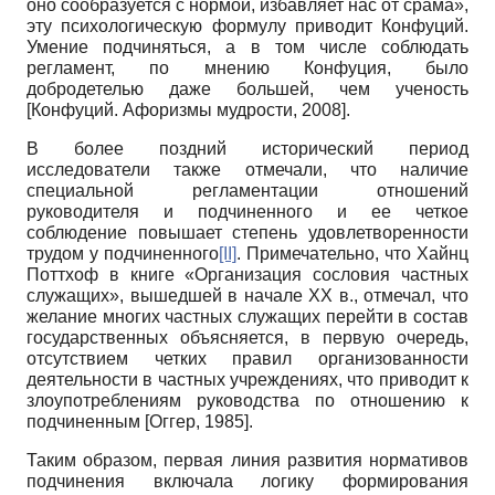
оно сообразуется с нормой, избавляет нас от срама»,
эту психологическую формулу приводит Конфуций.
Умение подчиняться, а в том числе соблюдать
регламент, по мнению Конфуция, было
добродетелью даже большей, чем ученость
[
Конфуций. Афоризмы мудрости, 2008
]
.
В более поздний исторический период
исследователи также отмечали, что наличие
специальной регламентации отношений
руководителя и подчиненного и ее четкое
соблюдение повышает степень удовлетворенности
трудом у подчиненного
[II]
. Примечательно, что Хайнц
Поттхоф в книге «Организация сословия частных
служащих», вышедшей в начале ХХ в., отмечал, что
желание многих частных служащих перейти в состав
государственных объясняется, в первую очередь,
отсутствием четких правил организованности
деятельности в частных учреждениях, что приводит к
злоупотреблениям руководства по отношению к
подчиненным
[
Оггер, 1985
]
.
Таким образом, первая линия развития нормативов
подчинения включала логику формирования