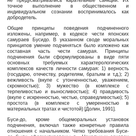
не предусматривались карательные санкции. Их
точное выполнение в общественном и
индивидуальном сознании воспринималось как
добродетель.
Общие принципы поведения подчиненного
изложены, например, в кодексе чести японских
самураев Буси­до. В указанном своде моральных
принципов умение подчиняться было изложено как
составная часть чести самурая. Принципы
подчинения были сформулированы в виде пяти
основных требуемых характерологических
комплексов качеств личности самурая:
1)
верность
(государю, отечеству, родителям, братьям и т.д.);
2)
вежливость (вкупе с утонченностью, уважением,
скромностью);
3)
мужество (в комплексе с
терпеливостью и выносливостью);
4)
правдивость
(вкупе с искренностью, честью, справедливостью);
5)
простота (в комплексе с умеренностью в
материальных тратах и чистотой)
[
Долин, 1991
]
.
Буси-до, кроме общеморальных установок
подчинения, включал также конкретные правила
отношения с начальником. Четко требования Буси-