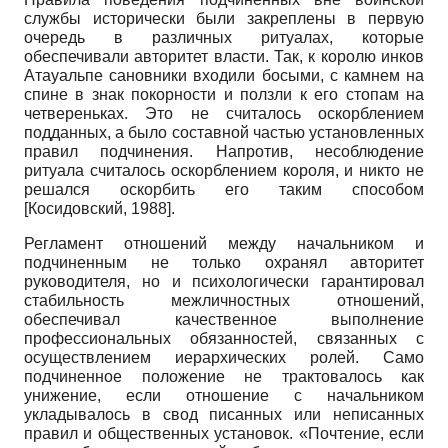
службы исторически были закреплены в первую
очередь в различных ритуалах, которые
обеспечивали авторитет власти. Так, к королю инков
Атауальпе сановники входили босыми, с камнем на
спине в знак покорности и ползли к его стопам на
четвереньках. Это не считалось оскорблением
подданных, а было составной частью установленных
правил подчинения. Напротив, несоблюдение
ритуала считалось оскорблением короля, и никто не
решался оскорбить его таким способом
[
Косидовский, 1988
]
.
Регламент отношений между начальником и
подчиненным не только охранял авторитет
руководителя, но и психологически гарантировал
стабильность межличностных отношений,
обеспечивал качественное выполнение
профессиональных обязанностей, связанных с
осуществлением иерархических ролей. Само
подчиненное положение не трактовалось как
унижение, если отношение с начальником
укладывалось в свод писанных или неписанных
правил и общественных установок. «Почтение, если