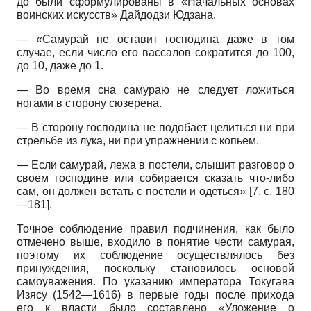
до были сформулированы в «Начальных основах
воинских искусств» Дайдодзи Юдзана.
—
«Самурай не оставит господина даже в том
случае, если число его вассалов сократится до
100,
до
10,
даже до
1.
—
Во время сна самураю не следует ложиться
ногами в сторону сюзерена.
—
В сторону господина не подобает целиться ни при
стрельбе из лука, ни при упражнении с копьем.
—
Если самурай, лежа в постели, слышит разговор о
своем господине или собирается сказать что-либо
сам, он должен встать с постели и одеться»
[7,
с.
180
—181].
Точное соблюдение правил подчинения, как было
отмечено выше, входило в понятие чести самурая,
поэтому их соблюдение осуществлялось без
принуждения, поскольку становилось основой
самоуважения. По указанию императора Токугава
Изясу
(1542—1616)
в первые годы после прихода
его к власти было составлено «Уложение о