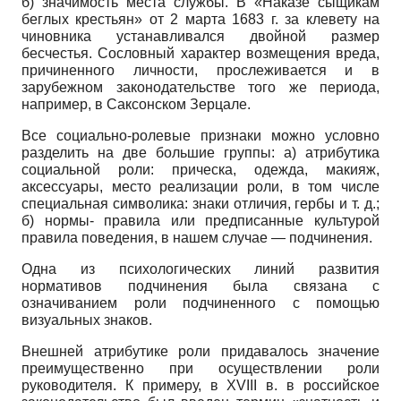
б) значимость места службы. В «Наказе сыщикам
беглых крестьян» от 2 марта 1683 г. за клевету на
чиновника устанавливался двойной размер
бесчестья. Сословный характер возмещения вреда,
причиненного личности, прослеживается и в
зарубежном законодательстве того же периода,
например, в Саксонском Зерцале.
Все социально-ролевые признаки можно условно
разделить на две большие группы: а) атрибутика
социальной роли: прическа, одежда, макияж,
аксессуары, место реализации роли, в том числе
специальная символика: знаки отличия, гербы и т. д.;
б) нормы- правила или предписанные культурой
правила поведения, в нашем случае — подчинения.
Одна из психологических линий развития
нормативов подчинения была связана с
означиванием роли подчиненного с помощью
визуальных знаков.
Внешней атрибутике роли придавалось значение
преимущественно при осуществлении роли
руководителя. К примеру, в
XVIII
в. в российское