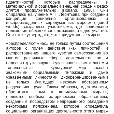
идентичностей, которые распределены в
материальной и социальной внешней среде и редко
длятся продолжительно
[
Holland, 1998
]
.
Они
опирались на учение А.Н. Леонтьева при создании
концепции социально организованных и
воспроизведенных «придуманных миров»
(
figured
worlds
),
созданных участниками, где социальное
положение обеспечивает возможности для участия.
Они также утверждают, что «придуманные миры»:
«распределяют «нас» не только путем соотношения
акторов с полем действия (как личностей) и
распространения нашего чувства самосознания во
многие различные сферы деятельности, но и
наделяя окружающую среду человеческим голосом и
тональностью.
—
Культурный мир населен
знакомыми социальными типажами и даже
узнаваемыми личностями, дифференцированными
не только благодаря некоему абстрактному
разделению труда. Таким образом, идентичности,
обретаемые нами в «придуманных мирах»,
являются особым историческим образованием,
созданным посредством непрерывного обладания
некоторым положением, которое определила
социальная организация деятельности этого мира»