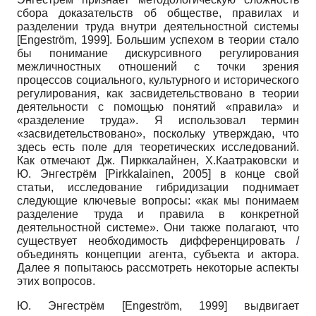
сбора доказательств об обществе, правилах и
разделении труда внутри деятельностной системы
[
Engeström, 1999
]
. Большим успехом в теории стало
бы понимание дискурсивного регулирования
межличностных отношений с точки зрения
процессов социального, культурного и исторического
регулирования, как засвидетельствовано в теории
деятельности с помощью понятий «правила» и
«разделение труда». Я использовал термин
«засвидетельствовано», поскольку утверждаю, что
здесь есть поле для теоретических исследований.
Как отмечают Дж. Пирккалайнен, Х.Каатраковски и
Ю. Энгестрём
[
Pirkkalainen, 2005
]
в конце свой
статьи, исследование гибридизации поднимает
следующие ключевые вопросы: «как мы понимаем
разделение труда и правила в конкретной
деятельностной системе». Они также полагают, что
существует необходимость дифференцировать
/
объединять концепции агента, субъекта и актора.
Далее я попытаюсь рассмотреть некоторые аспекты
этих вопросов.
Ю. Энгестрём
[
Engeström, 1999
]
выдвигает