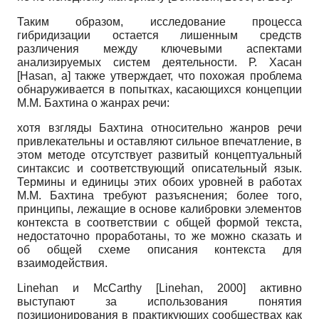
Таким образом, исследование процесса
гибридизации остается лишенным средств
различения между ключевыми аспектами
анализируемых систем деятельности. Р. Хасан
[
Hasan, а
]
также утверждает, что похожая проблема
обнаруживается в попытках, касающихся концепции
М.М. Бахтина о жанрах речи:
хотя взгляды Бахтина относительно жанров речи
привлекательны и оставляют сильное впечатление, в
этом методе отсутствует развитый концептуальный
синтаксис и соответствующий описательный язык.
Термины и единицы этих обоих уровней в работах
М.М. Бахтина требуют разъяснения; более того,
принципы, лежащие в основе калибровки элементов
контекста в соответствии с общей формой текста,
недостаточно проработаны, то же можно сказать и
об общей схеме описания контекста для
взаимодействия.
Linehan
и
McCarthy
[
Linehan, 2000
]
активно
выступают за использования понятия
позиционирования в практикующих сообществах как