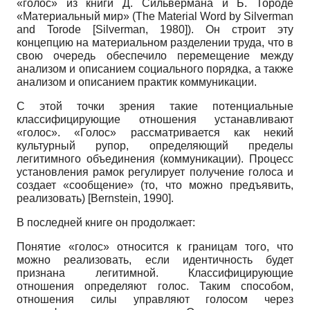
«голос» из книги Д. Сильвермана и Б. Тороде
«Материальный мир»
(
The
Material
Word
by
Silverman
and
Torode
[
Silverman, 1980
]
). Он строит эту
концепцию на материальном разделении труда, что в
свою очередь обеспечило перемещение между
анализом и описанием социального порядка, а также
анализом и описанием практик коммуникации.
С этой точки зрения такие потенциальные
классифицирующие отношения устанавливают
«голос». «Голос» рассматривается как некий
культурный рупор, определяющий пределы
легитимного объединения (коммуникации). Процесс
установления рамок регулирует получение голоса и
создает «сообщение» (то, что можно предъявить,
реализовать)
[
Bernstein, 1990
]
.
В последней книге он продолжает:
Понятие «голос» относится к границам того, что
можно реализовать, если идентичность будет
признана легитимной. Классифицирующие
отношения определяют голос. Таким способом,
отношения силы управляют голосом через