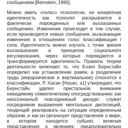
сообщением
[
Bernstein, 1990
]
.
Можно иметь «голос» психологии, но конкретная
идентичность как психолог раскрывается в
фактически порожденных или высказанных
сообщениях. Изменение происходит в том случае,
если производятся новые сообщения, вызывающие
изменения в отношениях голос /классификация /
сила. Идентичность можно изучать с точки зрения
высказывания и принципов социального
регулирования, через которые порождается и
трансформируется идентичность. Правила теории
деятельности включают то, что Бэзил Бернстайн
определил как установление рамок, а разделение
труда (иерархическое и вертикальное) относится к
классификации. Р. Хасан
[
Hasan, а1
]
утверждает, что
Бернстайн уделял пристальное внимание
невидимому семиотическому опосредствованию: как
неосознанный повседневный дискурс служит
посредником выражения ментальных диспозиций,
тенденций реагировать на ситуации определенным
образом, и как он организует представления о мире,
в котором находится субъект, включая
представления о явлениях, предположительно