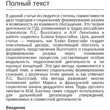
Полный текст
В данной статье исследуется степень совместимости
двух подходов к социальному формированию разума
и возможность их взаимного обогащения. Это теория
деятельности (ТД), упоминаемая в трудах российских
психологов Л.С. Выготского и А.Н Леонтьева и
работе социолога Бэзила Бернстайна. Цель данной
статьи
—
показать, как Бэзил Бернстайн создает
описательный дискурс, позволяющий обогатить и
расширить представление Выготского о социальном
формировании разума через понимание
социологических процессов, составляющих особую
модальность педагогической деятельности и ее
научных концепций. Эти два метода применяются к
общей теме, а именно социальному формированию
сознания, с различных точек зрения, и, как отмечает
Л.С. Выготский, оба метода развивают многие
положения работ Маркса и французской школы
социологии начала двадцатого века. Труды русского
лингвиста М.М. Бахтина также следует использовать
для дальнейшей детализации утверждений,
применимых в совместной деятельности.
Введение