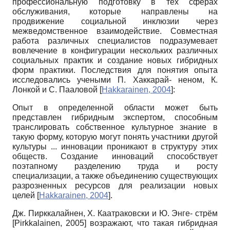
профессиональную подготовку в тех сферах
обслуживания, которые направлены на
продвижение социальной инклюзии через
межведомственное взаимодействие. Совместная
работа различных специалистов подразумевает
вовлечение в конфигурации нескольких различных
социальных практик и создание новых гибридных
форм практики. Последствия для понятия опыта
исследовались учеными П. Хаккарай- неном, К.
Лонкой и С. Пааловой
[
Hakkarainen, 2004
]
:
Опыт в определенной области может быть
представлен гибридным экспертом, способным
транслировать собственное культурное знание в
такую форму, которую могут понять участники другой
культуры ... инновации проникают в структуру этих
обществ. Создание инноваций способствует
поэтапному разделению труда и росту
специализации, а также объединению существующих
разрозненных ресурсов для реализации новых
целей
[
Hakkarainen, 2004
]
.
Дж. Пирккалайнен, Х. Каатраковски и Ю. Энге- стрём
[
Pirkkalainen, 2005
]
возражают, что такая гибридная