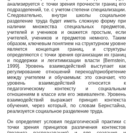
анализируется с точки зрения прочности границ его
подразделений, т.е. с учетом степени специализации.
Следовательно, внутри школы социальное
разделение труда будет иметь сложную форму при
наличии множества специальных предметов,
учителей и учеников и окажется простым, если
учителей, учеников и предметов немного. Таким
образом, ключевым понятием на структурном уровне
является концепция границ, и структуры
определяются с точки зрения организации их границ
и поддержки и легити­мизации власти
[
Bernstein,
1999
]
. Уровень взаимодействий выступает как
регулирование отношений переход/приобретение
между учителем и обучаемым: это означает, что
уровень взаимодействий относится к
педагогическому контексту и социальным
отношениям в классе или его эквиваленте. Уровень
взаимодействий выражает принцип контекста
обучения, через который, по словам Бернстайна,
реализуется социальное разделение труда.
Он определяет условия педагогической практики с
точки зрения принципов различения контекстов
(правила распознавания) и для создания и