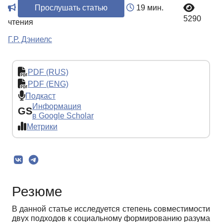
Прослушать статью
19 мин.
5290
чтения
Г.Р. Дэниелс
PDF (RUS)
PDF (ENG)
Подкаст
Информация
GS
в Google Scholar
Метрики
Резюме
В данной статье исследуется степень совместимости
двух подходов к социальному формированию разума