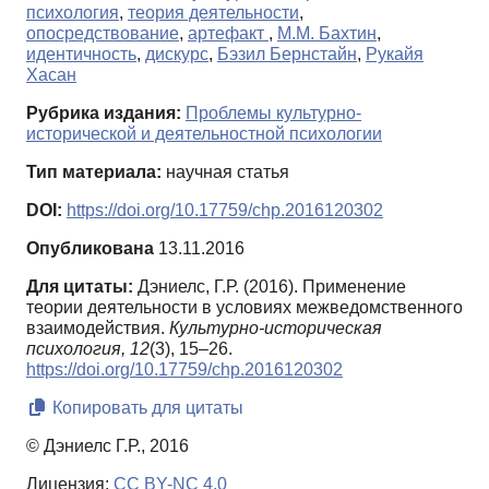
психология
,
теория деятельности
,
опосредствование
,
артефакт
,
М.М. Бахтин
,
идентичность
,
дискурс
,
Бэзил Бернстайн
,
Рукайя
Хасан
Рубрика издания:
Проблемы культурно-
исторической и деятельностной психологии
Тип материала:
научная статья
DOI:
https://doi.org/10.17759/chp.2016120302
Опубликована
13.11.2016
Для цитаты:
Дэниелс, Г.Р. (2016). Применение
теории деятельности в условиях межведомственного
взаимодействия.
Культурно-историческая
психология,
12
(3), 15–26.
https://doi.org/10.17759/chp.2016120302
Копировать для цитаты
© Дэниелс Г.Р., 2016
Лицензия:
CC BY-NC 4.0