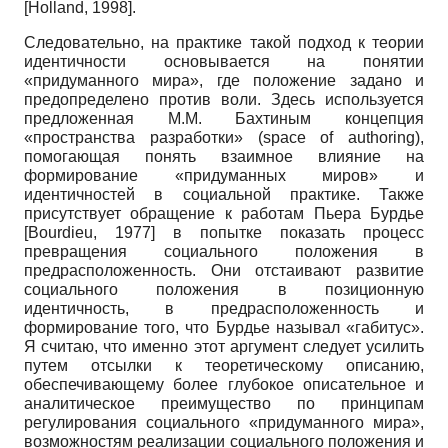
[
Holland, 1998
]
.
Следовательно, на практике такой подход к теории
идентичности основывается на понятии
«придуманного мира», где положение задано и
предопределено против воли. Здесь используется
предложенная М.М. Бахтиным концепция
«пространства разработки»
(
space
of
authoring
),
помогающая понять взаимное влияние на
формирование «придуманных миров» и
идентичностей в социальной практике. Также
присутствует обращение к работам Пьера Бурдье
[
Bourdieu, 1977
]
в попытке показать процесс
превращения социального положения в
предрасположенность. Они отстаивают развитие
социального положения в позиционную
идентичность, в предрасположенность и
формирование того, что Бурдье называл «габитус».
Я считаю, что именно этот аргумент следует усилить
путем отсылки к теоретическому описанию,
обеспечивающему более глубокое описательное и
аналитическое преимущество по принципам
регулирования социального «придуманного мира»,
возможностям реализации социального положения и