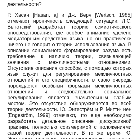
деятельности?
Р. Хасан
[
Hasan, а
]
и Дж. Верч
[
Wertsch, 1985
]
отмечают ироничность следующей ситуации: Л.С.
Выготский разработал теорию семиотического
опосредствования, где особое внимание уделено
медиаторным средствам языка, но он практически
ничего не говорит о теории использования языка. В
описании социального формирования разума есть
требование к наличию теории, связывающей
значения с межличностными отношениями.
Отсутствие описания способов, с помощью которых
язык служит для регулирования межличностных
отношений и его специфичности, в свою очередь
порождается особыми формами межличностных
отношений, и, следовательно, социальное
регулирование является значительным слабым
местом. Это отсутствие обнаруживается во всей
теории деятельности. Ю. Энгестрём и Р. Митти- нен
[
Engeström, 1999
]
отмечают, что еще необходимо
разработать детальное описание дискурсивной
практики, полностью соизмеримой с положениями
самой теории деятельности. В то же время Ю.
Энгестрём признает методологическую сложность