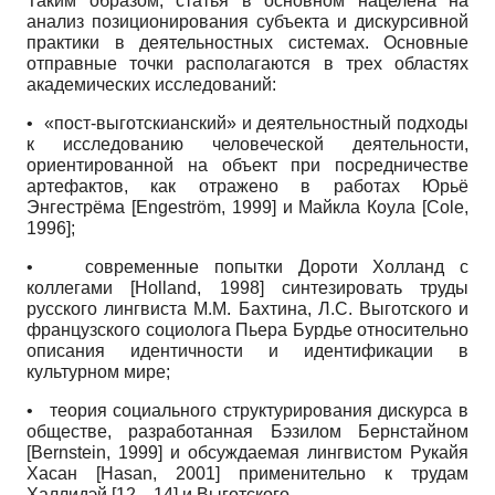
Таким образом, статья в основном нацелена на
анализ позиционирования субъекта и дискурсивной
практики в деятельностных системах. Основные
отправные точки располагаются в трех областях
академических исследований:
•
«пост-выготскианский» и деятельностный подходы
к исследованию человеческой деятельности,
ориентированной на объект при посредничестве
артефактов, как отражено в работах Юрьё
Энгестрёма
[
Engeström, 1999
]
и Майкла Коула
[
Cole,
1996
]
;
•
современные попытки Дороти Холланд с
коллегами
[
Holland, 1998
]
синтезировать труды
русского лингвиста М.М. Бахтина, Л.С. Выготского и
французского социолога Пьера Бурдье относительно
описания идентичности и идентификации в
культурном мире;
•
теория социального структурирования дискурса в
обществе, разработанная Бэзилом Бернстайном
[
Bernstein, 1999
]
и обсуждаемая лингвистом Рукайя
Хасан
[
Hasan, 2001
]
применительно к трудам
Халлидэй
[12—14]
и Выгот­ского.