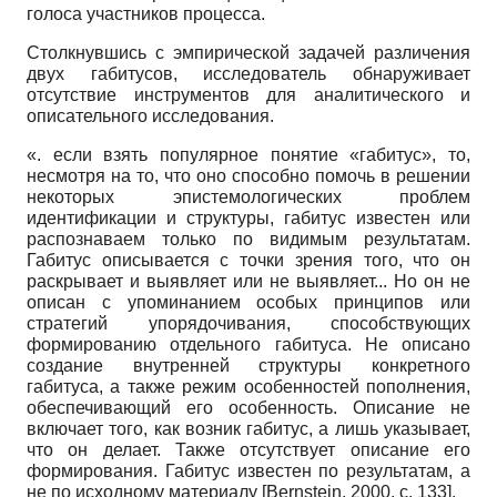
голоса участников процесса.
Столкнувшись с эмпирической задачей различения
двух габитусов, исследователь обнаруживает
отсутствие инструментов для аналитического и
описательного исследования.
«. если взять популярное понятие «габитус», то,
несмотря на то, что оно способно помочь в решении
некоторых эпистемологических проблем
идентификации и структуры, габитус известен или
распознаваем только по видимым результатам.
Габитус описывается с точки зрения того, что он
раскрывает и выявляет или не выявляет... Но он не
описан с упоминанием особых принципов или
стратегий упорядочивания, способствующих
формированию отдельного габитуса. Не описано
создание внутренней структуры конкретного
габитуса, а также режим особенностей пополнения,
обеспечивающий его особенность. Описание не
включает того, как возник габитус, а лишь указывает,
что он делает. Также отсутствует описание его
формирования. Габитус известен по результатам, а
не по исходному материалу
[
Bernstein, 2000
, с. 133]
.