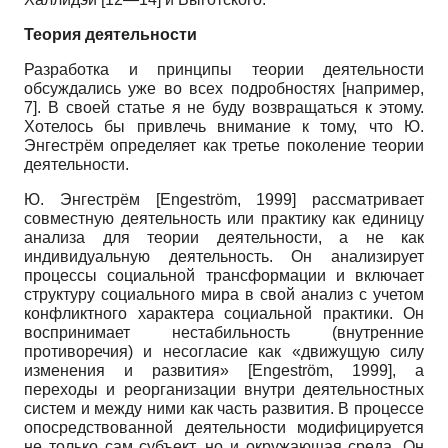
Теория деятельности
Разработка и принципы теории деятельности
обсуждались уже во всех подробностях [например,
7]. В своей статье я не буду возвращаться к этому.
Хотелось бы привлечь внимание к тому, что Ю.
Энгестрём определяет как третье поколение теории
деятельности.
Ю. Энгестрём
[
Engeström, 1999
]
рассматривает
совместную деятельность или практику как единицу
анализа для теории деятельности, а не как
индивидуальную деятельность. Он анализирует
процессы социальной трансформации и включает
структуру социального мира в свой анализ с учетом
конфликтного характера социальной практики. Он
воспринимает нестабильность (внутренние
противоречия) и несогласие как «движущую силу
изменения и развития»
[
Engeström, 1999
]
, а
переходы и реорганизации внутри деятельностных
систем и между ними как часть развития. В процессе
опосредствованной деятельности модифицируется
не только сам субъект, но и окружающая среда. Он