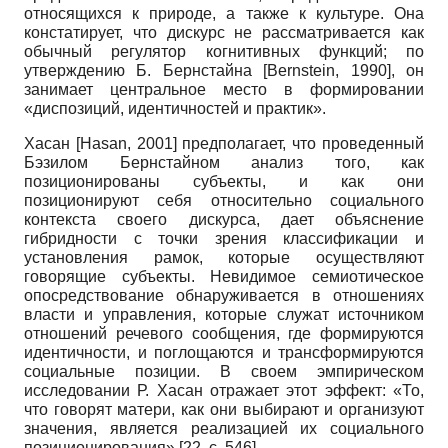
относящихся к природе, а также к культуре. Она
констатирует, что дискурс не рассматривается как
обычный регулятор когнитивных функций; по
утверждению Б. Бернстайна
[
Bernstein, 1990
]
,
он
занимает центральное место в формировании
«диспозиций, идентичностей и практик».
Хасан
[
Hasan, 2001
]
предполагает, что проведенный
Бэзилом Бернстайном анализ того, как
позиционированы субъекты, и как они
позиционируют себя относительно социального
контекста своего дискурса, дает объяснение
гибридности с точки зрения классификации и
установления рамок, которые осуществляют
говорящие субъекты. Невидимое семиотическое
опосредствование обнаруживается в отношениях
власти и управления, которые служат источником
отношений речевого сообщения, где формируются
идентичности, и поглощаются и трансформируются
социальные позиции. В своем эмпирическом
исследовании Р. Хасан отражает этот эффект: «То,
что говорят матери, как они выбирают и организуют
значения, является реализацией их социального
позиционирования»
[22,
с.
546].