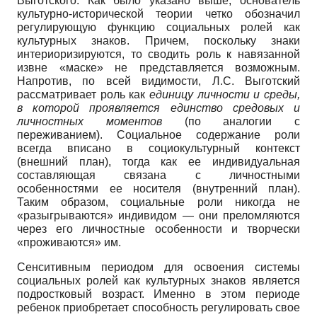
Выготского. Как было указано выше, основатель
культурно-исторической теории четко обозначил
регулирующую функцию социальных ролей как
культурных знаков. Причем, поскольку знаки
интериоризируются, то сводить роль к навязанной
извне «маске» не представляется возможным.
Напротив, по всей видимости, Л.С. Выготский
рассматривает роль как
единицу личности и среды,
в которой проявляется единство средовых и
личностных моментов
(по аналогии с
переживанием). Социальное содержание роли
всегда вписано в социокультурный контекст
(внешний план), тогда как ее индивидуальная
составляющая связана с личностными
особенностями ее носителя (внутренний план).
Таким образом, социальные роли никогда не
«разыгрываются» индивидом — они преломляются
через его личностные особенности и творчески
«проживаются» им.
Сенситивным периодом для освоения системы
социальных ролей как культурных знаков является
подростковый возраст. Именно в этом периоде
ребенок приобретает способность регулировать свое