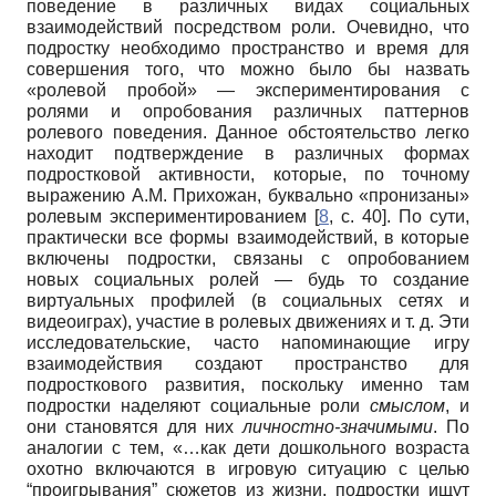
поведение в различных видах социальных
взаимодействий посредством роли. Очевидно, что
подростку необходимо пространство и время для
совершения того, что можно было бы назвать
«ролевой пробой» — экспериментирования с
ролями и опробования различных паттернов
ролевого поведения. Данное обстоятельство легко
находит подтверждение в различных формах
подростковой активности, которые, по точному
выражению А.М. Прихожан, буквально «пронизаны»
ролевым экспериментированием [
8
, с. 40]. По сути,
практически все формы взаимодействий, в которые
включены подростки, связаны с опробованием
новых социальных ролей — будь то создание
виртуальных профилей (в социальных сетях и
видеоиграх), участие в ролевых движениях и т. д. Эти
исследовательские, часто напоминающие игру
взаимодействия создают пространство для
подросткового развития, поскольку именно там
подростки наделяют социальные роли
смыслом
, и
они становятся для них
личностно-значимыми
. По
аналогии с тем, «…как дети дошкольного возраста
охотно включаются в игровую ситуацию с целью
“проигрывания” сюжетов из жизни, подростки ищут