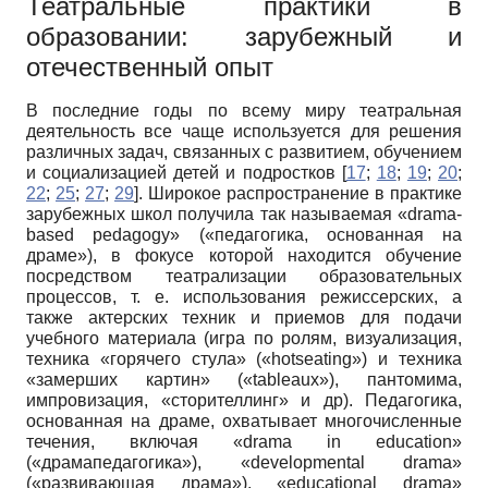
Театральные практики в
образовании: зарубежный и
отечественный опыт
В последние годы по всему миру театральная
деятельность все чаще используется для решения
различных задач, связанных с развитием, обучением
и социализацией детей и подростков [
17
;
18
;
19
;
20
;
22
;
25
;
27
;
29
]. Широкое распространение в практике
зарубежных школ получила так называемая «drama-
based pedagogy» («педагогика, основанная на
драме»), в фокусе которой находится обучение
посредством театрализации образовательных
процессов, т. е. использования режиссерских, а
также актерских техник и приемов для подачи
учебного материала (игра по ролям, визуализация,
техника «горячего стула» («hotseating») и техника
«замерших картин» («tableaux»), пантомима,
импровизация, «сторителлинг» и др). Педагогика,
основанная на драме, охватывает многочисленные
течения, включая «drama in education»
(«драмапедагогика»), «developmental drama»
(«развивающая драма»), «educational drama»