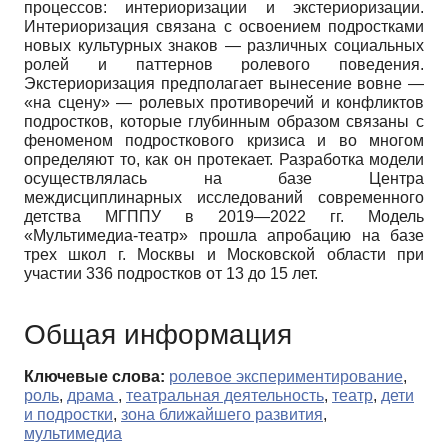
процессов: интериоризации и экстериоризации.
Интериоризация связана с освоением подростками
новых культурных знаков — различных социальных
ролей и паттернов ролевого поведения.
Экстериоризация предполагает вынесение вовне —
«на сцену» — ролевых противоречий и конфликтов
подростков, которые глубинным образом связаны с
феноменом подросткового кризиса и во многом
определяют то, как он протекает. Разработка модели
осуществлялась на базе Центра
междисциплинарных исследований современного
детства МГППУ в 2019—2022 гг. Модель
«Мультимедиа-театр» прошла апробацию на базе
трех школ г. Москвы и Московской области при
участии 336 подростков от 13 до 15 лет.
Общая информация
Ключевые слова:
ролевое экспериментирование
,
роль
,
драма
,
театральная деятельность
,
театр
,
дети
и подростки
,
зона ближайшего развития
,
мультимедиа