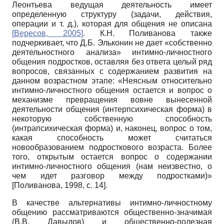
Леонтьева ведущая деятельность имеет
определенную структуру (задачи, действия,
операции и т. д.), которая для общения не описана
[
Вересов, 2005
]
. К.Н. Поливанова также
подчеркивает, что Д.Б. Эльконин не дает «собственно
деятельностного анализа» интимно-личностного
общения подростков, оставляя без ответа целый ряд
вопросов, связанных с содержанием развития на
данном возрастном этапе: «Неясным относительно
интимно-личностного общения остается и вопрос о
механизме превращения вовне вынесенной
деятельности общения (интерпсихическая форма) в
некоторую собственную способность
(интрапсихическая форма) и, наконец, вопрос о том,
какая способность может считаться
новообразованием подросткового возраста. Более
того, открытым остается вопрос о содержании
интимно-личностного общения (нам неизвестно, о
чем идет разговор между подростками)»
[
Поливанова, 1998
, с. 14]
.
В качестве альтернативы интимно-личностному
общению рассматриваются общественно-значимая
(В.В. Давыдов) и общественно-полезная