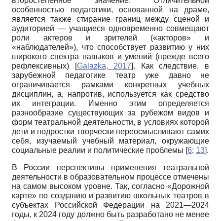
второстепенное значение. Отличительной
особенностью педагогики, основанной на драме,
является также стирание границ между сценой и
аудиторией — учащиеся одновременно совмещают
роли актеров и зрителей («акторов» и
«наблюдателей»), что способствует развитию у них
широкого спектра навыков и умений (прежде всего
рефлексивных)
[
Galazka, 2017
]
. Как следствие, в
зарубежной педагогике театр уже давно не
ограничивается рамками конкретных учебных
дисциплин, а, напротив, используется как средство
их интеграции. Именно этим определяется
разнообразие существующих за рубежом видов и
форм театральной деятельности, в условиях которой
дети и подростки творчески переосмысливают самих
себя, изучаемый учебный материал, окружающие
социальные реалии и политические проблемы [
6
;
13
].
В России перспективы применения театральной
деятельности в образовательном процессе отмечены
на самом высоком уровне. Так, согласно «Дорожной
карте» по созданию и развитию школьных театров в
субъектах Российской Федерации на 2021—2024
годы, к 2024 году должно быть разработано не менее