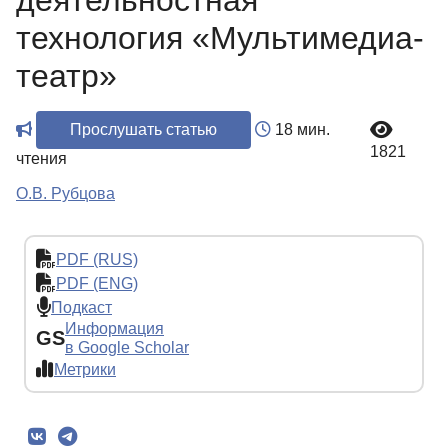
деятельностная
технология «Мультимедиа-
театр»
Прослушать статью
18 мин.
1821
чтения
О.В. Рубцова
PDF (RUS)
PDF (ENG)
Подкаст
Информация
GS
в Google Scholar
Метрики