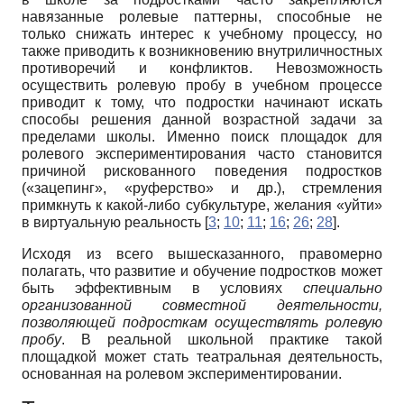
навязанные ролевые паттерны, способные не
только снижать интерес к учебному процессу, но
также приводить к возникновению внутриличностных
противоречий и конфликтов. Невозможность
осуществить ролевую пробу в учебном процессе
приводит к тому, что подростки начинают искать
способы решения данной возрастной задачи за
пределами школы. Именно поиск площадок для
ролевого экспериментирования часто становится
причиной рискованного поведения подростков
(«зацепинг», «руферство» и др.), стремления
примкнуть к какой-либо субкультуре, желания «уйти»
в виртуальную реальность [
3
;
10
;
11
;
16
;
26
;
28
].
Исходя из всего вышесказанного, правомерно
полагать, что развитие и обучение подростков может
быть эффективным в условиях
специально
организованной совместной деятельности,
позволяющей подросткам осуществлять ролевую
пробу
. В реальной школьной практике такой
площадкой может стать театральная деятельность,
основанная на ролевом экспериментировании.