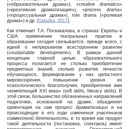
(«образовательная драма»), «creative dramatics»
(«креативная драматизация»), «process drama»
(«процессуальная драма»), role drama («ролевая
драма») и др.
[
Galazka, 2017
].
Как отмечает Т.А. Поскакалова, в странах Европы и
США применение театральных практик в
образовании сегодня связывается, прежде всего, с
идеей о непрерывном всестороннем развитии
(«sustainable development»). В рамках данной
концепции главной целью образовательного
процесса полагается не столько приобретение
предметных знаний, сколько развитие личности
обучающихся, формирование у них целостного
мировоззрения, повышение уровня их
психологического благополучия, приобретение ими
«компетенций XXI века» (soft skills, literacy skills). В
этой связи, большинство обозначенных направлений
педагогики, основанной на драме, объединяет
ориентация на
сам процесс драматизации
и на
происходящие в его ходе
изменения участников
совместной деятельности
, в то время как продукт
такой деятельности (постановка, спектакль) имеет