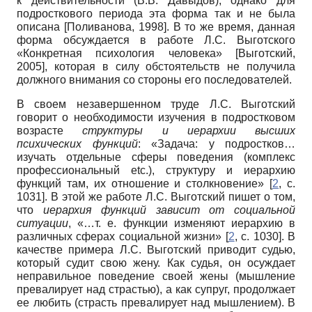
к действительности (В.В. Давыдов), однако для
подросткового периода эта форма так и не была
описана
[
Поливанова, 1998
]
. В то же время, данная
форма обсуждается в работе Л.С. Выготского
«Конкретная психология человека»
[
Выготский,
2005
]
, которая в силу обстоятельств не получила
должного внимания со стороны его последователей.
В своем незавершенном труде Л.С. Выготский
говорит о необходимости изучения в подростковом
возрасте
структуры и иерархии высших
психических функций
: «Задача: у подростков…
изучать отдельные сферы поведения (комплекс
профессиональный etc.), структуру и иерархию
функций там, их отношение и столкновение» [
2
, с.
1031]. В этой же работе Л.С. Выготский пишет о том,
что
иерархия функций зависит от социальной
ситуации
, «…т. е. функции изменяют иерархию в
различных сферах социальной жизни» [
2
, с. 1030]. В
качестве примера Л.С. Выготский приводит судью,
который судит свою жену. Как судья, он осуждает
неправильное поведение своей жены (мышление
превалирует над страстью), а как супруг, продолжает
ее любить (страсть превалирует над мышлением). В