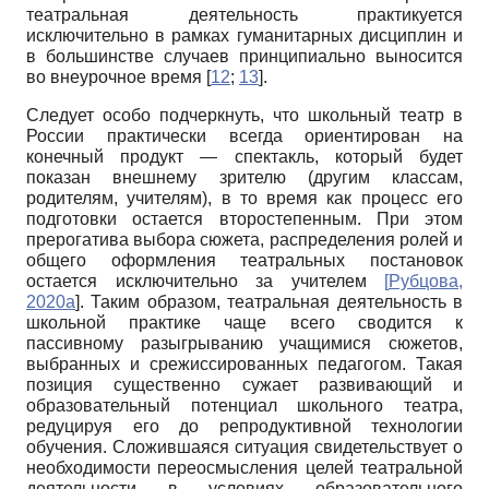
театральная деятельность практикуется
исключительно в рамках гуманитарных дисциплин и
в большинстве случаев принципиально выносится
во внеурочное время [
12
;
13
].
Следует особо подчеркнуть, что школьный театр в
России практически всегда ориентирован на
конечный продукт — спектакль, который будет
показан внешнему зрителю (другим классам,
родителям, учителям), в то время как процесс его
подготовки остается второстепенным. При этом
прерогатива выбора сюжета, распределения ролей и
общего оформления театральных постановок
остается исключительно за учителем
[
Рубцова,
2020а
]. Таким образом, театральная деятельность в
школьной практике чаще всего сводится к
пассивному разыгрыванию учащимися сюжетов,
выбранных и срежиссированных педагогом. Такая
позиция существенно сужает развивающий и
образовательный потенциал школьного театра,
редуцируя его до репродуктивной технологии
обучения. Сложившаяся ситуация свидетельствует о
необходимости переосмысления целей театральной
деятельности в условиях образовательного