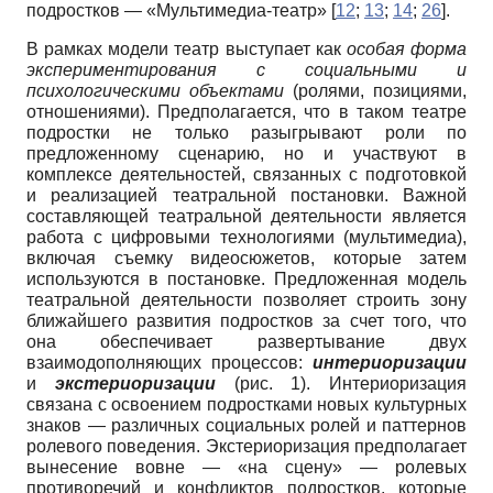
подростков — «Мультимедиа-театр» [
12
;
13
;
14
;
26
].
В рамках модели театр выступает как
особая форма
экспериментирования с социальными и
психологическими объектами
(ролями, позициями,
отношениями). Предполагается, что в таком театре
подростки не только разыгрывают роли по
предложенному сценарию, но и участвуют в
комплексе деятельностей, связанных с подготовкой
и реализацией театральной постановки. Важной
составляющей театральной деятельности является
работа с цифровыми технологиями (мультимедиа),
включая съемку видеосюжетов, которые затем
используются в постановке. Предложенная модель
театральной деятельности позволяет строить зону
ближайшего развития подростков за счет того, что
она обеспечивает развертывание двух
взаимодополняющих процессов:
интериоризации
и
экстериоризации
(рис. 1). Интериоризация
связана с освоением подростками новых культурных
знаков — различных социальных ролей и паттернов
ролевого поведения. Экстериоризация предполагает
вынесение вовне — «на сцену» — ролевых
противоречий и конфликтов подростков, которые