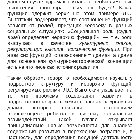
данном случае «драма» связана с необходимостью
вынесения приговора: каким он будет? Какая
функция одержит верх? На этом примере Л.С.
Выготский подчеркивает, что соотношение функций
зависит от
ролей
, присущих человеку в разных
социальных ситуациях: «Социальная роль (судья,
врач) определяет иерархию функций» — т е. роли
выступают в качестве
культурных знаков,
регулирующих высшие психические функции
. При
этом «их [функций] столкновение = драма», а драма
для основателя культурно-исторической концепции
есть не что иное как источник развития.
Таким образом, говоря о необходимости изучать у
подростков структуру и иерархию функций,
регулируемых ролями, Л.С. Выготский указывает на
то, что проблема содержания развития в
подростковом возрасте лежит в плоскости «ролевых
драм», которые связаны с включением
взрослеющего ребенка в систему социальных
взаимодействий. Такой взгляд открывает
принципиально новые возможности для анализа
содержания развития в переходном возрасте и, в
частности, для определения ведущей деятельности