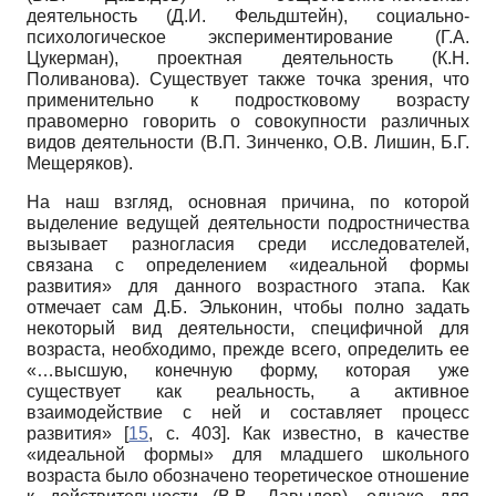
деятельность (Д.И. Фельдштейн), социально-
психологическое экспериментирование (Г.А.
Цукерман), проектная деятельность (К.Н.
Поливанова). Существует также точка зрения, что
применительно к подростковому возрасту
правомерно говорить о совокупности различных
видов деятельности (В.П. Зинченко, О.В. Лишин, Б.Г.
Мещеряков).
На наш взгляд, основная причина, по которой
выделение ведущей деятельности подростничества
вызывает разногласия среди исследователей,
связана с определением «идеальной формы
развития» для данного возрастного этапа. Как
отмечает сам Д.Б. Эльконин, чтобы полно задать
некоторый вид деятельности, специфичной для
возраста, необходимо, прежде всего, определить ее
«…высшую, конечную форму, которая уже
существует как реальность, а активное
взаимодействие с ней и составляет процесс
развития» [
15
, с. 403]. Как известно, в качестве
«идеальной формы» для младшего школьного
возраста было обозначено теоретическое отношение