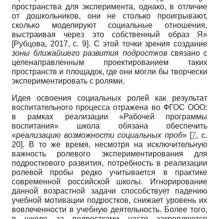
пространства для эксперимента, однако, в отличие
от дошкольников, они не столько проигрывают,
сколько моделируют социальные отношения,
выстраивая через это собственный образ Я»
[
Рубцова, 2017
, с. 9]
. С этой точки зрения создание
зоны ближайшего развития подростков
связано с
целенаправленным проектированием таких
пространств и площадок, где они могли бы творчески
экспериментировать с ролями.
Идея освоения социальных ролей как результат
воспитательного процесса отражена во ФГОС ООО:
в рамках реализации «Рабочей программы
воспитания» школа обязана обеспечить
«
реализацию возможности социальных проб
» [
7
, с.
20]. В то же время, несмотря на исключительную
важность ролевого экспериментирования для
подросткового развития, потребность в реализации
ролевой пробы редко учитывается в практике
современной российской школы. Игнорирование
данной возрастной задачи способствует падению
учебной мотивации подростков, снижает уровень их
вовлеченности в учебную деятельность. Более того,
в школе за подростками часто закрепляются