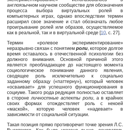
англоязычном научном сообществе для обозначения
процесса выбора виртуальных ролей в
компьютерных играх, однако впоследствии термин
расширил свое значение и стал обозначать любое
проигрывание ролей или образов, осуществляемое
как в реальной, так и в виртуальной среде [
10
, с. 27].
Термин «ролевое экспериментирование»
неразрывно связан с понятием
роли
, которое долгое
время оставалось в отечественной психологии без
должного внимания. Основной причиной этого
является преобладающее до настоящего момента
социологическое понимание данного явления,
сводящее роль исключительно к социально
заданному образцу («паттерну»), который человек
«осваивает» для успешного функционирования в
социуме. Такого рода редукция полностью оставляет
в стороне
личностные аспекты
роли
, а в крайних
своих формах отождествляет роль с некоей
«маской», которую человек «надевает» в
зависимости от социальной ситуации.
Такая позиция прямо противоречит точке зрения Л.С.