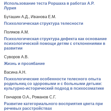
Использование теста Роршаха в работах А.Р.
Редакционная политика
Лурия
Индексирование
Буташин А.Д., Иванова Е.М.
Психологическая структура телесности
Для авторов
Поляков А.М.
Рубрики
Психологическая структура дефекта как основание
Препринты
психологической помощи детям с отклонениями в
развитии
Подписка
Суворов А.В.
Контакты
Жизнь и прозябание
Васина А.Н.
Психологические особенности телесного опыта
родильниц со здоровыми и с больными детьми:
культурно-исторический подход в психосоматике
Гончаров О.А., Романов С.Г.
Развитие категориального восприятия цвета при
речевых расстройствах