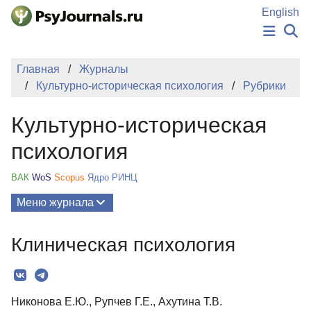
Перейти к основному содержанию
English
НОВОСТИ
Главная
Журналы
ИЗДАНИЯ
Культурно-историческая психология
Рубрики
АВТОРЫ
ПОДАТЬ РУКОПИСЬ
Культурно-историческая
БАЗА ЗНАНИЙ
КЛЮЧЕВЫЕ СЛОВА
психология
Регистрация
Вход
ВАК
WoS
Scopus
Ядро РИНЦ
Меню журнала
Выпуски
Клиническая психология
О Журнале
Миссия
Никонова Е.Ю., Рупчев Г.Е., Ахутина Т.В.
Редколлегия