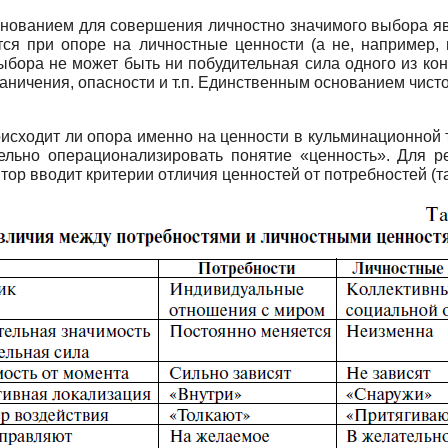
нованием для совершения личностно значимого выбора явля
ется при опоре на личностные ценности (а не, например
ыбора не может быть ни побудительная сила одного из к
аничения, опасности и т.п. Единственным основанием чисто
оисходит ли опора именно на ценности в кульминационной т
ельно операционализировать понятие «ценность». Для ре
тор вводит критерии отличия ценностей от потребностей (таб