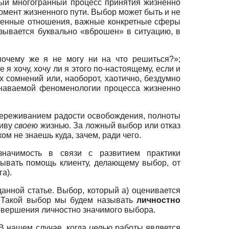
ный многогранный процесс принятия жизненно
момент жизненного пути. Выбор может быть и не
ненные отношения, важные конкретные сферы
азывается буквально «вброшен» в ситуацию, в
очему же я не могу ни на что решиться?»;
 хочу, хочу ли я этого по-настоящему, если и
их сомнений или, наоборот, хаотично, бездумно
знаваемой феноменологии процесса жизненно
 переживанием радости освобождения, полноты
живу
своею
жизнью. За ложный выбор или отказ
м не знаешь куда, зачем, ради чего.
 значимость в связи с развитием практики
азывать помощь клиенту, делающему выбор, от
а).
анной статье. Выбор, который а) оценивается
. Такой выбор мы будем называть
личностно
вершения личностно значимого выбора.
В нашем случае, когда
целью
работы является