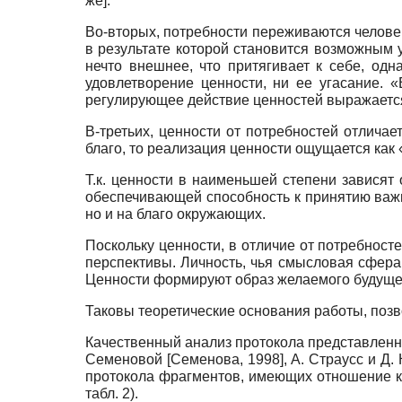
же].
Во-вторых, потребности переживаются челове
в результате которой становится возможным 
нечто внешнее, что притягивает к себе, од
удовлетворение ценности, ни ее угасание. 
регулирующее действие ценностей выражается в
В-третьих, ценности от потребностей отлича
благо, то реализация ценности ощущается как 
Т.к. ценности в наименьшей степени зависят
обеспечивающей способность к принятию важн
но и на благо окружающих.
Поскольку ценности, в отличие от потребност
перспективы. Личность, чья смысловая сфера
Ценности формируют образ желаемого будуще
Таковы теоретические основания работы, поз
Качественный анализ протокола представленной
Семеновой [Семенова, 1998], А. Страусс и Д.
протокола фрагментов, имеющих отношение к
табл. 2).