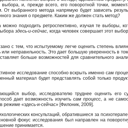
 выбора, и, прежде всего, его поворотной точки, момен
. От выбранного метода напрямую будет зависеть резуль
 иного знания о предмете. Каким же должен стать метод?
 можно подходить ретроспективно, изучая те выборы, ко
 выбора
здесь-и-сейчас
, когда человек совершает этот выбо
зано с тем, что испытуемому легче оценить степень вли
 или неправильность. Это дает б
о
льшую уверенность в том
ставляет больше возможностей для сравнительного анали
ективное исследование способно вскрыть именно сам
проце
ученный материал будет представлять собой только проду
ающийся выбор, исследователю труднее оценить его с
пособ дает возможность изучить
сам
процесс
, а не само
режиме «здесь-и-сейчас» [Филоник, 2009].
хологических консультаций, обратившиеся за психотерапе
новной фокус исследования был направлен на поворотну
решение принимается.