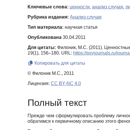
Ключевые слова:
ценности
,
анализ случая
,
л
Рубрика издания:
Анализ случая
Тип материала:
научная статья
Опубликована
30.04.2011
Для цитаты:
Филоник, М.С. (2011). Ценностны
19
(1), 156–180. URL:
https://psyjournals.ru/jour
Копировать для цитаты
© Филоник М.С., 2011
Лицензия:
CC BY-NC 4.0
Полный текст
Прежде чем сформулировать проблему личност
обратимся к первичному описанию этого фено