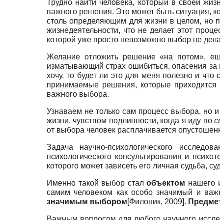
Трудно найти человека, который в своей жи
важного решения. Это может быть ситуация, ко
столь определяющим для жизни в целом, но
жизнедеятельности, что не делает этот проц
которой уже просто невозможно выбор не дела
Желание отложить решение «на потом», ещ
изматывающий страх ошибиться, опасения за н
хочу, то будет ли это для меня полезно и что
принимаемые решения, которые приходится 
важного выбора.
Узнаваем не только сам процесс выбора, но 
жизни, чувством подлинности, когда я иду по
с
от выбора человек расплачивается опустошенно
Задача научно-психологического исследов
психологического консультирования и психот
которого может зависеть его личная судьба, су
Именно такой выбор стал
объектом
нашего и
самим человеком как особо значимый и важ
значимым выбором
[Филоник, 2009].
Предме
Важным вопросом для любого научного исслед