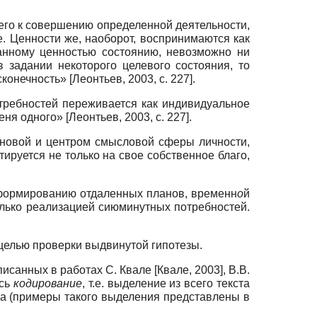
его к совершению определенной деятельности,
. Ценности же, наоборот, воспринимаются как
данному ценностью состоянию, невозможно ни
 задании некоторого целевого состояния, то
нечность» [Леонтьев, 2003, с. 227].
отребностей переживается как индивидуальное
я одного» [Леонтьев, 2003, с. 227].
основой и центром смысловой сферы личности,
руется не только на свое собственное благо,
к формированию отдаленных планов, временн
о
й
олько реализацией сиюминутных потребностей.
целью проверки выдвинутой гипотезы.
санных в работах С. Квале [Квале, 2003], В.В.
ось
кодирование
, т.е. выделение из всего текста
а (примеры такого выделения представлены в