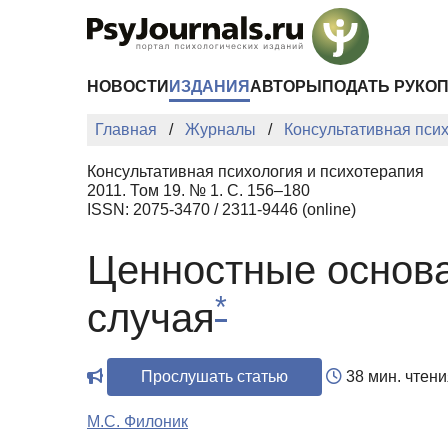
Перейти к основному содержанию
НОВОСТИ
ИЗДАНИЯ
АВТОРЫ
ПОДАТЬ РУКО
Главная
Журналы
Консультативная пси
Консультативная психология и психотерапия
2011. Том 19. № 1. С. 156–180
ISSN: 2075-3470 / 2311-9446 (online)
Ценностные основа
*
случая
Прослушать статью
38 мин. чтени
М.С. Филоник