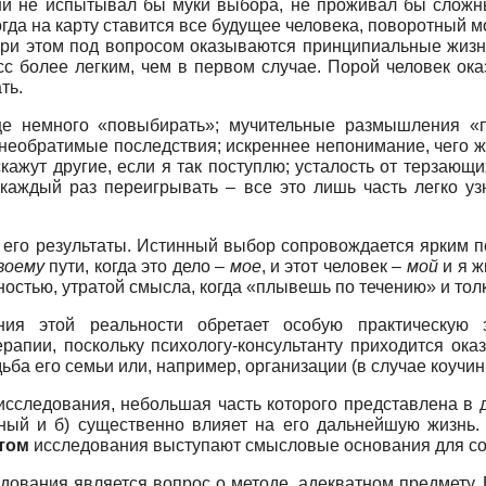
зни не испытывал бы муки выбора, не проживал бы слож
гда на карту ставится все будущее человека, поворотный 
 при этом под вопросом оказываются принципиальные жиз
есс более легким, чем в первом случае. Порой человек ок
ть.
е немного «повыбирать»; мучительные размышления «п
еобратимые последствия; искреннее непонимание, чего же я
 скажут другие, если я так поступлю; усталость от терзающ
каждый раз переигрывать – все это лишь часть легко у
и его результаты. Истинный выбор сопровождается ярким
воему
пути, когда это дело –
мое
, и этот человек –
мой
и я 
стью, утратой смысла, когда «плывешь по течению» и толко
ания этой реальности обретает особую практическую
ерапии, поскольку психологу-консультанту приходится ок
дьба его семьи или, например, организации (в случае коучинг
сследования, небольшая часть которого представлена в д
ный и б) существенно влияет на его дальнейшую жизнь
том
исследования выступают смысловые основания для со
ования является вопрос о методе, адекватном предмету. 