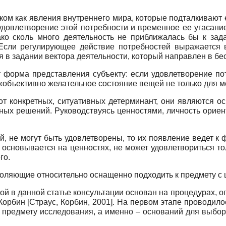
ком как явления внутреннего мира, которые подталкивают 
удовлетворение этой потребности и временное ее угасание
нако сколь много деятельность не приближалась бы к за
«Если регулирующее действие потребностей выражается в
 задании вектора деятельности, который направлен в беско
ет форма представления субъекту: если удовлетворение п
«объективно желательное состояние вещей не только для мен
 от конкретных, ситуативных детерминант, они являются 
ых решений. Руководствуясь ценностями, личность ориенти
ей, не могут быть удовлетворены, то их появление ведет 
 основывается на ценностях, не может удовлетвориться т
го.
воляющие относительно оснащенно подходить к предмету с 
 в данной статье консультации основан на процедурах, опи
 Корбин [Страус, Корбин, 2001]. На первом этапе проводил
 предмету исследования, а именно – оснований для выбор