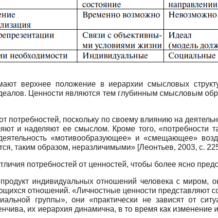
мают верхнее положение в иерархии смысловых структ
деалов. Ценности являются тем глубинным смысловым обра
от потребностей, поскольку по своему влиянию на деятель
яют и наделяют ее смыслом. Кроме того, «потребности т
 деятельность «мотивообразующее» и «смещающее» воз
я, таким образом, неразличимыми» [Леонтьев, 2003, с. 225
ичия потребностей от ценностей, чтобы более ясно предст
 продукт индивидуальных отношений человека с миром, он
яющихся отношений. «Личностные ценности представляют с
льной группы», они «практически не зависят от ситуат
нчива, их иерархия динамична, в то время как изменение и