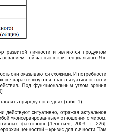
ур развитой личности и являются продуктом
зованием, той частью «экзистенциального Я»,
ность они оказываются схожими. И потребности
ак же характеризуются трансситуативностью и
действия. Под функциональным углом зрения
].
авлять природу последних (табл. 1).
и действуют ситуативно, отражая актуальное
обой «консервированные» отношения с миром,
ивных факторов» [Леонтьев, 2003, с. 226].
ерархии ценностей – кризис для личности [Там