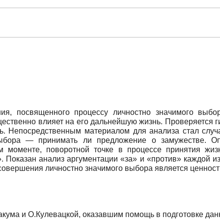
ия, посвященного процессу личностно значимого выбор
щественно влияет на его дальнейшую жизнь. Проверяется г
ь. Непосредственным материалом для анализа стал случа
ыбора — принимать ли предложение о замужестве. Оп
м моменте, поворотной точке в процессе принятия жи
 Показан анализ аргументации «за» и «против» каждой из
совершения личностно значимого выбора является ценност
кума и О.Кулевацкой, оказавшим помощь в подготовке дан