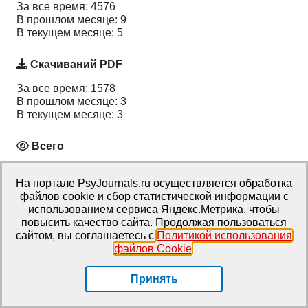
За все время: 4576
В прошлом месяце: 9
В текущем месяце: 5
Скачиваний PDF
За все время: 1578
В прошлом месяце: 3
В текущем месяце: 3
Всего
За все время: 6154
В прошлом месяце: 12
На портале PsyJournals.ru осуществляется обработка
В текущем месяце: 8
файлов cookie и сбор статистической информации с
использованием сервиса Яндекс.Метрика, чтобы
повысить качество сайта. Продолжая пользоваться
Статьи по теме
сайтом, вы соглашаетесь с
Политикой использования
файлов Cookie
.
Социальная психология
,
Организационная
психология
|
Сорокоумова Е.А., Кочнева А.Ю.,
Принять
Чердымова Е.И.
Функции лидера в переговорном процессе в