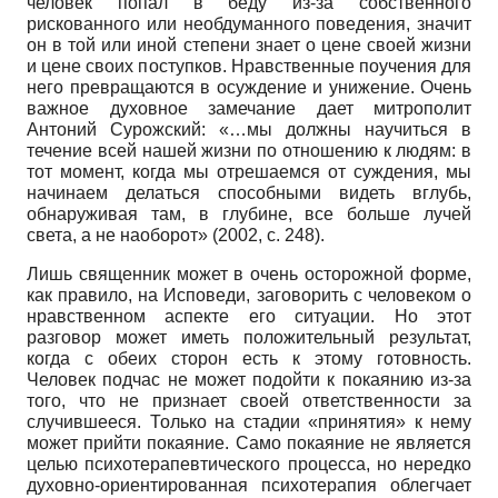
человек попал в беду из-за собственного
рискованного или необдуманного поведения, значит
он в той или иной степени знает о цене своей жизни
и цене своих поступков. Нравственные поучения для
него превращаются в осуждение и унижение. Очень
важное духовное замечание дает митрополит
Антоний Сурожский: «…мы должны научиться в
течение всей нашей жизни по отношению к людям: в
тот момент, когда мы отрешаемся от суждения, мы
начинаем делаться способными видеть вглубь,
обнаруживая там, в глубине, все больше лучей
света, а не наоборот» (2002, с. 248).
Лишь священник может в очень осторожной форме,
как правило, на Исповеди, заговорить с человеком о
нравственном аспекте его ситуации. Но этот
разговор может иметь положительный результат,
когда с обеих сторон есть к этому готовность.
Человек подчас не может подойти к покаянию из-за
того, что не признает своей ответственности за
случившееся. Только на стадии «принятия» к нему
может прийти покаяние. Само покаяние не является
целью психотерапевтического процесса, но нередко
духовно-ориентированная психотерапия облегчает