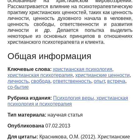
основанные на христианском мировоззрении.
Рассматривается влияние на психотерапевтическую
практику христианских ценностей, таких как ценность
личности, ценность духовного начала в человеке,
ценность свободы, ответственности и развития
личности и др. Делается попытка выделить
некоторые из основных принципов в отношениях
христианского психотерапевта и клиента.
Общая информация
Ключевые слова:
христианская психология
,
христианская психотерапия
,
христианские ценности
,
личность
,
свобода
,
ответственность
,
опыт
,
встреча
,
со-бытие
Рубрика издания:
Психология веры, христианская
психология и психотерапия
Тип материала:
научная статья
Опубликована
07.02.2013
Для цитаты:
Красникова, О.М. (2012). Христианские