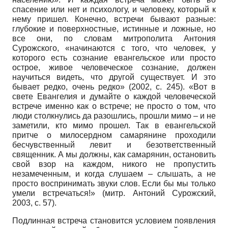
спасение или нет и психологу, и человеку, который к
нему пришел. Конечно, встречи бывают разные:
глубокие и поверхностные, истинные и ложные, но
все они, по словам митрополита Антония
Сурожского, «начинаются с того, что человек, у
которого есть сознание евангельское или просто
острое, живое человеческое сознание, должен
научиться видеть, что другой существует. И это
бывает редко, очень редко» (2002, с. 245). «Вот в
свете Евангелия и думайте о каждой человеческой
встрече именно как о встрече; не просто о том, что
люди столкнулись да разошлись, прошли мимо – и не
заметили, кто мимо прошел. Так в евангельской
притче о милосердном самарянине проходили
бесчувственный левит и безответственный
священник. А мы должны, как самарянин, остановить
свой взор на каждом, никого не пропустить
незамеченным, и когда слушаем – слышать, а не
просто воспринимать звуки слов. Если бы мы только
умели встречаться!» (митр. Антоний Сурожский,
2003, с. 57).
Подлинная встреча становится условием появления