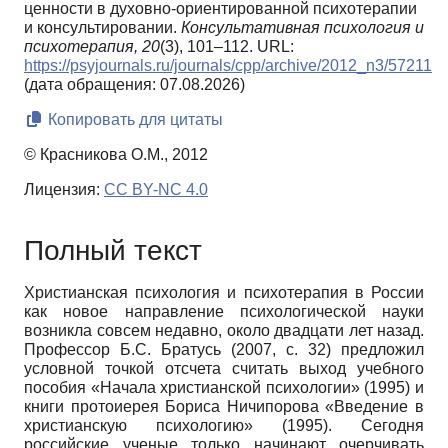
ценности в духовно-ориентированной психотерапии
и консультировании.
Консультативная психология и
психотерапия,
20
(3), 101–112. URL:
https://psyjournals.ru/journals/cpp/archive/2012_n3/57211
(дата обращения: 07.08.2026)
Копировать для цитаты
© Красникова О.М., 2012
Лицензия:
CC BY-NC 4.0
Полный текст
Христианская психология и психотерапия в России
как новое направление психологической науки
возникла совсем недавно, около двадцати лет назад.
Профессор Б.С. Братусь (2007, с. 32) предложил
условной точкой отсчета считать выход учебного
пособия «Начала христианской психологии» (1995) и
книги протоиерея Бориса Ничипорова «Введение в
христианскую психологию» (1995). Сегодня
российские ученые только начинают очерчивать