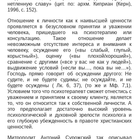
нетленную славу» (цит. по: архм. Киприан (Керн),
1996, с. 152).
Отношение к личности как к наивысшей ценности
проявляется в безусловном принятии и уважении
человека, пришедшего на психотерапию или
консультацию. Такое отношение делает
невозможным отсутствие интереса и внимания к
человеку, осуждение его («вы слабый, глупый,
корыстный»), оценку («вы плохой/хороший»),
сравнение с другими («все у вас не как у людей»),
выдвижение условий («если вы…, пока вы не…»).
Господь прямо говорит об осуждении другого: Не
судите, и не будете судимы; не осуждайте, и не
будете осуждены ( Лк. 6, 37), (то же и Мф. 7,1).
Условием того что психотерапевт сможет отнестись с
уважением и принятием к своему клиенту, является
то, что он относится так к собственной личности. А
это предполагает достаточно высокий уровень
психологической и духовной зрелости психолога и
его глубокую убежденность в правоте христианских
ценностей.
Митрополит Антоний Сурожский так описывал