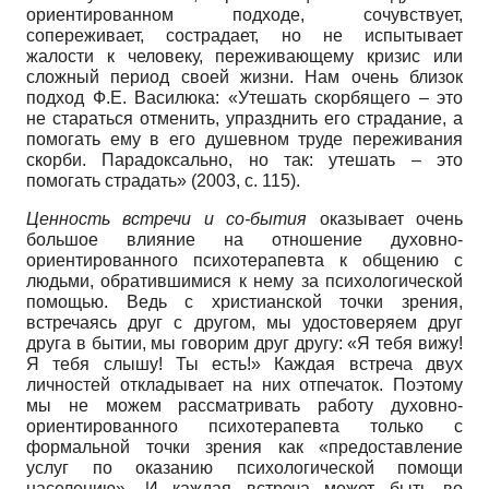
ориентированном подходе, сочувствует,
сопереживает, сострадает, но не испытывает
жалости к человеку, переживающему кризис или
сложный период своей жизни. Нам очень близок
подход Ф.Е. Василюка: «Утешать скорбящего – это
не стараться отменить, упразднить его страдание, а
помогать ему в его душевном труде переживания
скорби. Парадоксально, но так: утешать – это
помогать страдать» (2003, с. 115).
Ценность встречи и со-бытия
оказывает очень
большое влияние на отношение духовно-
ориентированного психотерапевта к общению с
людьми, обратившимися к нему за психологической
помощью. Ведь с христианской точки зрения,
встречаясь друг с другом, мы удостоверяем друг
друга в бытии, мы говорим друг другу: «Я тебя вижу!
Я тебя слышу! Ты есть!» Каждая встреча двух
личностей откладывает на них отпечаток. Поэтому
мы не можем рассматривать работу духовно-
ориентированного психотерапевта только с
формальной точки зрения как «предоставление
услуг по оказанию психологической помощи
населению». И каждая встреча может быть во