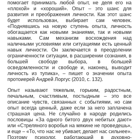
помогает принимать любой опыт, не деля его на
«плохой» и «хороший». Опыт – это шанс для
развития и преображения личности. Как этот шанс
будет использован, выбирает сам человек.
«Поднявшись на новую ступень опыта, личность
обогащается как новыми знаниями, так и новыми
навыками. Сам механизм восхождения над
наличными условиями или ситуациями есть ценный
навык личности. Он заключается в преодолении
ограниченности ситуации, в расширении сознания, в
большей свободе выбора, в большей
осведомленности и свободе и, наконец, выводит
личность из тупика», – пишет о значении опыта
протоиерей Андрей Лоргус (2010, с. 132).
Опыт называют тяжелым, горьким, радостным,
печальным, счастливым, постыдным – это все
описание чувств, связанных с событиями, но сам
опыт всегда ценный, даже если за него заплачена
страшная цена. Не случайно в народе родились
пословицы «За одного битого двух небитых дают»
или «Стреляного воробья на мякине не проведешь»,
и еще – «То, что нас не убивает, делает нас сильнее».
Поэтому психолог, работающий в духовно-