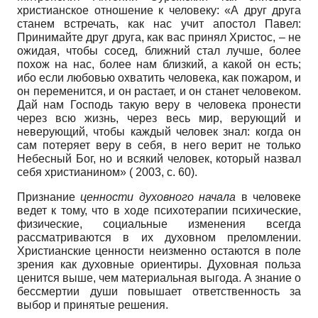
христианское отношение к человеку: «А друг друга
станем встречать, как нас учит апостол Павел:
Принимайте друг друга, как вас принял Христос, – не
ожидая, чтобы сосед, ближний стал лучше, более
похож на нас, более нам близкий, а какой он есть;
ибо если любовью охватить человека, как пожаром, и
он переменится, и он растает, и он станет человеком.
Дай нам Господь такую веру в человека пронести
через всю жизнь, через весь мир, верующий и
неверующий, чтобы каждый человек знал: когда он
сам потеряет веру в себя, в него верит не только
Небесный Бог, но и всякий человек, который назвал
себя христианином» ( 2003, с. 60).
Признание
ценности духовного начала
в человеке
ведет к тому, что в ходе психотерапии психические,
физические, социальные изменения всегда
рассматриваются в их духовном преломлении.
Христианские ценности неизменно остаются в поле
зрения как духовные ориентиры. Духовная польза
ценится выше, чем материальная выгода. А знание о
бессмертии души повышает ответственность за
выбор и принятые решения.