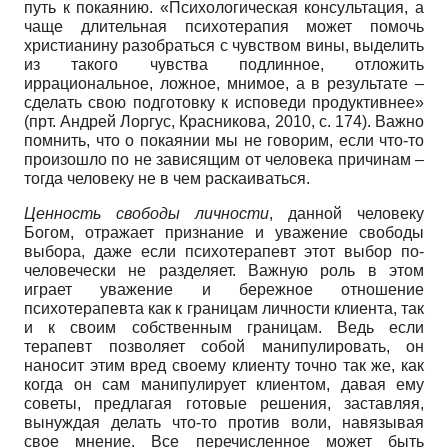
путь к покаянию. «Психологическая консультация, а
чаще длительная психотерапия может помочь
христианину разобраться с чувством вины, выделить
из такого чувства подлинное, отложить
иррациональное, ложное, мнимое, а в результате –
сделать свою подготовку к исповеди продуктивнее»
(прт. Андрей Лоргус, Красникова, 2010, с. 174). Важно
помнить, что о покаянии мы не говорим, если что-то
произошло по не зависящим от человека причинам –
тогда человеку не в чем раскаиваться.
Ценность свободы личности
, данной человеку
Богом, отражает признание и уважение свободы
выбора, даже если психотерапевт этот выбор по-
человечески не разделяет. Важную роль в этом
играет уважение и бережное отношение
психотерапевта как к границам личности клиента, так
и к своим собственным границам. Ведь если
терапевт позволяет собой манипулировать, он
наносит этим вред своему клиенту точно так же, как
когда он сам манипулирует клиентом, давая ему
советы, предлагая готовые решения, заставляя,
вынуждая делать что-то против воли, навязывая
свое мнение. Все перечисленное может быть