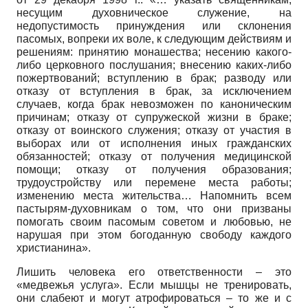
несущим духовническое служение, на
недопустимость принуждения или склонения
пасомых, вопреки их воле, к следующим действиям и
решениям: принятию монашества; несению какого-
либо церковного послушания; внесению каких-либо
пожертвований; вступлению в брак; разводу или
отказу от вступления в брак, за исключением
случаев, когда брак невозможен по каноническим
причинам; отказу от супружеской жизни в браке;
отказу от воинского служения; отказу от участия в
выборах или от исполнения иных гражданских
обязанностей; отказу от получения медицинской
помощи; отказу от получения образования;
трудоустройству или перемене места работы;
изменению места жительства… Напомнить всем
пастырям-духовникам о том, что они призваны
помогать своим пасомым советом и любовью, не
нарушая при этом богоданную свободу каждого
христианина».
Лишить человека его ответственности – это
«медвежья услуга». Если мышцы не тренировать,
они слабеют и могут атрофироваться – то же и с