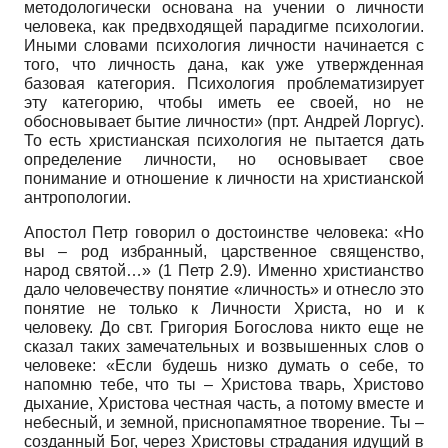
методологически основана на учении о личности
человека, как предвходящей парадигме психологии.
Иными словами психология личности начинается с
того, что личность дана, как уже утвержденная
базовая категория. Психология проблематизирует
эту категорию, чтобы иметь ее своей, но не
обосновывает бытие личности» (прт. Андрей Лоргус).
То есть христианская психология не пытается дать
определение личности, но основывает свое
понимание и отношение к личности на христианской
антропологии.
Апостол Петр говорил о достоинстве человека: «Но
вы – род избранный, царственное священство,
народ святой…» (1 Петр 2.9). Именно христианство
дало человечеству понятие «личность» и отнесло это
понятие не только к Личности Христа, но и к
человеку. До свт. Григория Богослова никто еще не
сказал таких замечательных и возвышенных слов о
человеке: «Если будешь низко думать о себе, то
напомню тебе, что ты – Христова тварь, Христово
дыхание, Христова честная часть, а потому вместе и
небесный, и земной, приснопамятное творение. Ты –
созданный Бог, через Христовы страдания идущий в