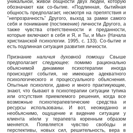
уникальной, живой общности двух людей, которую
обозначают как со-бытие. «Подлинная, бытийная
общность предполагает, несмотря на препятствия и
"непрозрачность" Другого, выход за рамки самого
себя и понимание (постижение) личности Другого, а
также чувства ответственности и преданности,
которые включают в себя и Я, и Ты, и Мы» (Начала
христианской психологии. 1995, с. 133). Со-бытие и
есть подлинная ситуация развития личности.
Признание
наличия духовной помощи
Свыше
предполагает следующее: помимо рационально
объяснимой динамики психотерапии иногда
происходят события, не имеющие адекватного
психологического и процессуального объяснения.
Опытные психологи, давно и много практикующие,
знают, что бывают в психотерапии ситуации тупика
или отсутствия приемлемого решения, когда все
возможные психотерапевтические средства и
ресурсы использованы. И вот, неожиданно и
необъяснимо, ощущение и видение ситуации у
клиента и/или у терапевта коренным образом
меняется. Появляется чувство свободы и
перспективы, новых сил, решительность, вера в