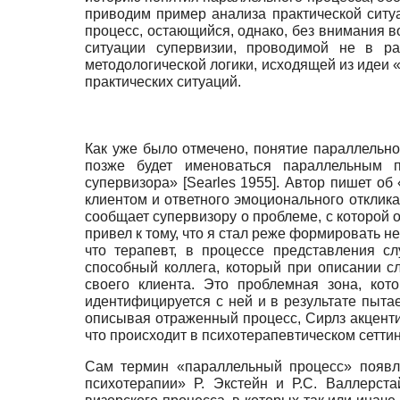
приводим пример анализа практической ситу
процесс, остающийся, однако, без внимания 
ситуации супервизии, проводимой не в ра
методологической логики, исходящей из идеи 
практических ситуаций.
Как уже было отмечено, понятие параллельно
позже будет именоваться параллельным 
супервизора»
[Searles
1955]. Автор пишет об
клиентом и ответного эмоционального отклик
сообщает супервизору о проблеме, с которой 
привел к тому, что я стал реже формировать н
что терапевт, в процессе представления с
способный коллега, который при описании с
своего клиента. Это проблемная зона, кот
идентифицируется с ней и в результате пыт
описывая отраженный процесс, Сирлз акценти
что происходит в психотерапевтическом сетти
Сам термин «параллельный процесс» появля
психотерапии» Р. Экстейн и Р.С. Валлерст