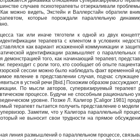
е отражается динамика отношений супервизируемого терапе
шинстве случаев психотерапевты отзеркаливали проблемы 
 Как можно видеть, Экстейн и Валлерстайн обратили вни
ерапевтом, которые порождали параллельную динами
ано.
есса так или иначе тяготели к одной из двух концеп
 идентификации терапевта с клиентом в условиях недост
ставлялся как вариант искаженной коммуникации и защит
патической идентификации размышляет о параллельных 
 демонстрацией того, как начинающий терапевт, представл
: переходит с роли того, кто сообщает об опыте пациента,
визорской сессии можно было наблюдать факт временной ид
одимое явление в представлении случая, подчас служащее
оявиться в устной речи
[Ibid.]
Похожим образом рассуждают 
кации. По мысли авторов, супервизируемый терапевт 
втическом процессе. Будучи не способным рационально ухв
оведенческом уровне. Позже Л. Калигор
[Caligor
1981] прод
емый терапевт пытается получить представление о модели 
супервизор. Заметим, что у Калигора параллельный процес
оторый не выносит свои трудности на прямое обсуждение
ная линия размышлений о параллельном процессе, связыв