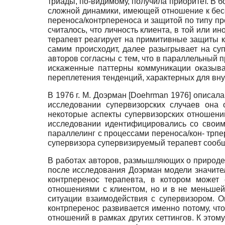
триады, по-видимому, получила приоритет. В б
сложной динамики, имеющей отношение к бес
переноса/контрпереноса и защитой по типу п
считалось, что личность клиента, в той или и
терапевт реагирует на примитивные защиты кл
самим происходит, далее разыгрывает на су
авторов согласны с тем, что в параллельный п
искаженные паттерны коммуникации оказыва
переплетения тенденций, характерных для вну
В 1976 г. М. Доэрман
[Doehrman
1976] описала
исследовании супервизорских случаев она 
некоторые аспекты супервизорских отношени
исследовании идентифицировались со своим
параллелинг с процессами переноса/кон- трпер
супервизора супервизируемый терапевт сообщ
В работах авторов, размышляющих о природе 
после исследования Доэрман модели значител
контрперенос терапевта, в котором может
отношениями с клиентом, но и в не меньшей
ситуации взаимодействия с супервизором. О
контрперенос развивается именно потому, чт
отношений в рамках других сеттингов. К этом