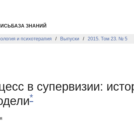
ПИСЬ
БАЗА ЗНАНИЙ
хология и психотерапия
Выпуски
2015. Том 23. № 5
есс в супервизии: исто
*
одели
я