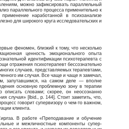
авлениям, можно зафиксировать параллельный
ализ параллельного процесса применительно к
о применение наработанной в психоанализе
лезно для широкого круга исследовательских и
рвые феномен, близкий к тому, что несколько
ационная ценность эмоционального опыта
сознательной идентификации психотерапевта с
мощи отражения психотерапевт бессознательно
 многих случаев, представляемых терапевтами,
ленного им случая. Все чаще и чаще я замечал,
ным, запутавшимся, на самом деле — вполне
ведения основную проблемную зону в терапии
о описать словами; скорее, он неосознанно
ения случая»
[Ibid., p.
144]. Стоит заметить, что,
роцесс говорит супервизору о чем-то важном,
уации клиента.
Сирлза. В работе «Преподавание и обучение
льные и межличностные компоненты супер-