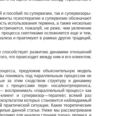
 и пособий по супервизии, так и супервизоры-
оменты психотерапии и супервизии обозначают
сть использования термина, а также несколько
стречается, пожалуй, не реже, чем увлечение
 процесса скептиками осложняется еще и тем,
нализа и практикуют в рамках других традиций,
и способствует развитию динамики отношений
го, что происходит между ним и его клиентом,
роцесса, предложив объяснительную модель
чтобы понимать под параллельным процессом не
ые за этим сходством структуру и динамику
 с процессами пере- носа/контрпереноса,
 — воспринимать «параллельный процесс» как
—клиент и супервизор—терапевт, всякий раз
 результатом которых становится наблюдаемый
й практической ситуации. Какие теоретические
 целью данной статьи. Ниже мы рассматриваем
одимо для анализа случаев парал- лелинга, и