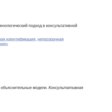
нологический подход в консультативной
ная идентификация
,
непрозрачная
ния»
 и объяснительные модели.
Консультативная