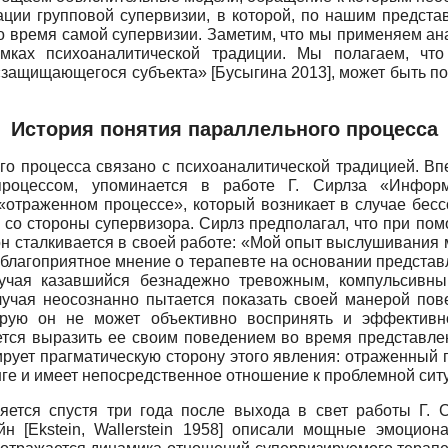
ации групповой супервизии, в которой, по нашим предст
во время самой супервизии. Заметим, что мы применяем ан
мках психоаналитической традиции. Мы полагаем, чт
«защищающегося субъекта» [Бусыгина 2013], может быть по
История понятия параллельного процесса
го процесса связано с психоаналитической традицией. Впе
процессом, упоминается в работе Г. Сирлза «Информ
 «отраженном процессе», который возникает в случае бес
а со стороны супервизора. Сирлз предполагал, что при по
он сталкивается в своей работе: «Мой опыт выслушивания
еблагоприятное мнение о терапевте на основании представ
лучая казавшийся безнадежно тревожным, компульсив­
лучая неосознанно пытается показать своей манерой по
орую он не может объективно воспринять и эффективн
ается выразить ее своим поведением во время представл
рует прагматическую сторону этого явления: отраженный п
нге и имеет непосредственное отношение к проблемной сит
ется спустя три года после выхода в свет работы Г. 
айн
[Ekstein, Wallerstein
1958] описали мощные эмоциона