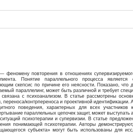
— феномену повторения в отношениях супервизируемого
лиента. Понятие параллельного процесса являетс
ющим скепсис по причине его неясности. Показано, что д
мый параллелинг, может быть различной и требует специ
 связана с психоанализом. В статье рассмотрены основ
, переноса/контрпереноса и проективной идентификации. 
щитного поведения, характерных для всех участников 
ртывание параллельных цепочек защит, может выступать 
 ситуаций психотерапии и супервизии. В статье предлож
чения понимающей психотерапии. Авторы демонстрируют,
щающегося субъекта» могут быть использованы для исс