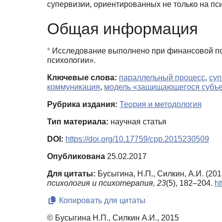
супервизии, ориентированных не только на пси
Общая информация
*
Исследование выполнено при финансовой по
психологии».
Ключевые слова:
параллельный процесс
,
суп
коммуникация
,
модель «защищающегося субъе
Рубрика издания:
Теория и методология
Тип материала:
научная статья
DOI:
https://doi.org/10.17759/cpp.2015230509
Опубликована
25.02.2017
Для цитаты:
Бусыгина, Н.П., Силкин, А.И. (2
психология и психотерапия,
23
(5), 182–204.
ht
Копировать для цитаты
© Бусыгина Н.П., Силкин А.И., 2015