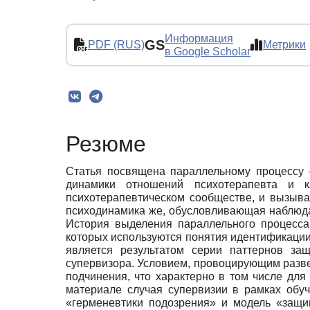
Информация
GS
PDF (RUS)
Метрики
в Google Scholar
Резюме
Статья посвящена параллельному процессу 
динамики отношений психотерапевта и к
психотерапевтическом сообществе, и вызыва
психодинамика же, обусловливающая наблюдае
История выделения параллельного процесса
которых используются понятия идентификации
является результатом серии паттернов за
супервизора. Условием, провоцирующим разве
подчинения, что характерно в том числе для
материале случая супервизии в рамках обу
«герменевтики подозрения» и модель «защи