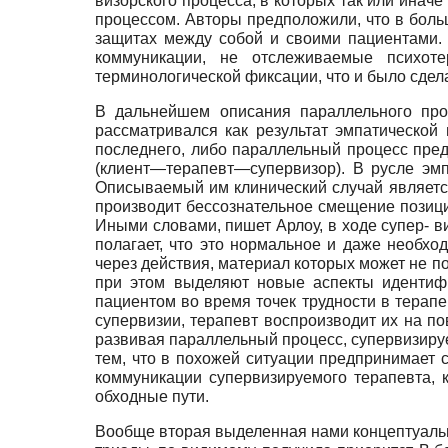
визорского процесса, в которых так или инач
процессом. Авторы предположили, что в боль
защитах между собой и своими пациентами.
коммуникации, не отслеживаемые психот
терминологической фиксации, что и было сдел
В дальнейшем описания параллельного проц
рассматривался как результат эмпатической
последнего, либо параллельный процесс пред
(клиент—терапевт—супервизор). В русле эм
Описываемый им клинический случай является
производит бессознательное смещение позиции
Иными словами, пишет Арлоу, в ходе супер- 
полагает, что это нормальное и даже необх
через действия, материал которых может не п
при этом выделяют новые аспекты идентифи
пациентом во время точек трудности в терапе
супервизии, терапевт воспроизводит их на п
развивая параллельный процесс, супервизиру
тем, что в похожей ситуации предпринимает 
коммуникации супервизируемого терапевта, к
обходные пути.
Вообще вторая выделенная нами концептуаль