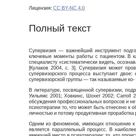
Лицензия:
CC BY-NC 4.0
Полный текст
Супервизия — важнейший инструмент подгот
ключевые моменты работы с пациентом. В ка
специалисту «систематически видеть, осозна
[Кулаков 2004, с. 3]. Супервизия может пр
супервизорского процесса выступают двое: 
супервизорской группы — так называемые ко-
В литературе, посвященной супервизии, под
Уильямс 2001; Ховкинс, Шохет 2002;
Carroll
2
обсуждения профессиональных вопросов и не с
психотерапии то, что может быть отнесено к 
личностью и потому продуктивная проработка 
Одним из феноменов, имеющих отношение к 
является параллельный процесс. В наиболе
имеющей место в психотерапии: то, что прои