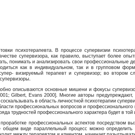
овки психотерапевта. В процессе супервизии психотер
честве супервизора, как правило, выступает более опы
вать, понимать и анализировать свои профессиональные 
оводиться как в индивидуальном, так и в групповом форм
супер- визируемый терапевт и супервизор; во втором с
 супервизоры.
робно описываются основные мишени и фокусы супервизо
001;
Gilbert
,
Evans
2000]. Многие авторы предупреждают, 
оскальзывать в область личностной психотерапии супервиз
области профессиональных вопросов и профессионального 
ряда трудностей профессионального характера будет в той
проработке профессиональных аспектов посредством выхо
е общем виде параллельный процесс можно определить к
сходит между терапевтом и клиентом, начинает разыгрыват