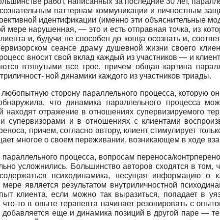
ольшинстве работ, написанных за последние 30 лет, парал
сознательным паттернам коммуникации и личностным защи
роективной идентификации (именно эти объяснительные мо
ной мере нарушенная, — это и есть отправная точка, из ко
иента и, будучи не способен до конца осознать и, соответ
первизорском сеансе драму душевной жизни своего клиен
роцесс вносит свой вклад каждый из участников — и клиент
ются втянутыми все трое, причем общая картина паралл
триличност- ной динамики каждого из участников триады.
 любопытную сторону параллельного процесса, которую он
обнаружила, что динамика параллельного процесса мож
й находят отражение в отношениях супервизируемого тера
и супервизорами и в отношениях с клиентами воспроиз
еноса, причем, согласно автору, клиент стимулирует толь
ает многое о своем переживании, возникающем в ходе вз
параллельного процесса, вопросам переноса/контрперено
ьно усложнились. Большинство авторов сходятся в том, ч
 содержаться психодинамика, несущая информацию о к
 мере является результатом внутриличностной психодина
пыт клиента, если можно так выразиться, попадает в уя
о что-то в опыте терапевта начинает резонировать с опы
у добавляется еще и динамика позиций в другой паре — те