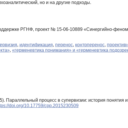
хоаналитический, но и на другие подходы.
ддержке РГНФ, проект № 15-06-10889 «Синергийно-феноме
ервизия
,
идентификация
,
перенос
,
контрперенос
,
проектив
кта»
,
«герменевтика понимания» и «герменевтика подозре
015). Параллельный процесс в супервизии: история понятия
tps://doi.org/10.17759/cpp.2015230509