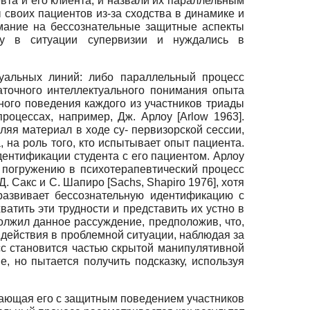
вта и его клиента, и назвали их параллельным
своих пациентов из-за сходства в динамике и
мание на бессознательные защитные аспекты
ку в ситуации супервизии и нуждались в
туальных линий: либо параллельный процесс
аточного интеллектуального понимания опыта
ного поведения каждого из участников триады
процессах, например, Дж. Арлоу
[Arlow
1963].
яя материал в ходе су- первизорской сессии,
 на роль того, кто испытывает опыт пациента.
ентификации студента с его пациентом. Арлоу
 погружению в психотерапевтический процесс
Д. Сакс и С. Шапиро
[Sachs, Shapiro
1976], хотя
развивает бессознательную идентификацию с
атить эти трудности и представить их устно в
олжил данное рассуждение, предположив, что,
действия в проблемной ситуации, наблюдая за
с становится частью скрытой манипуля­тивной
, но пытается получить подсказку, используя
ающая его с защитным поведением участников