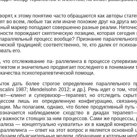
орят, к этому понятию часто обращаются как авторы статей
ят во всем, любые так или иначе похожие друг на друга м
нный маркер попадают совершенно разные реалии. Неточно
ности порождают скептическую позицию, которая сегодня в
и параллельный процесс вообще? Признание параллельного
еской традицией; соответственно, те, кто далек от психоа
вать его.
, что отслеживание па- раллелинга в процессе супервизи
втом и значительно продвигает последнего в понимании то
 качества психотерапевтической помощи.
ток дать более строгое определение параллельного п
scalini
1987;
Mendelsohn
2012; и др.]. Речь идет о том, 
вт—клиент и супервизор—терапевт, но отследить скрыт
ессом лишь их определенную конфигурацию, связанную
ации. Мы полагаем, однако, что более продуктивный путь
бозначается наблюдаемое сходство в диадах терапевт
у важности стоящих за ним процессов. Сами же процессы,
нализа — концептуально «ухватить» их в каждой конкретно
араллелинга — ответ на этот вопрос и является основной
общаем объяснительные модели, обращение к которым необх