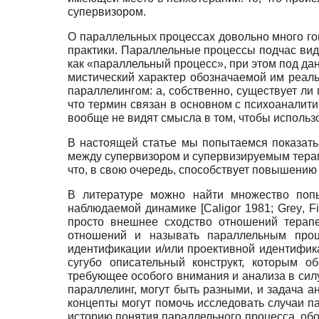
супервизором.
О параллельных процессах довольно много гов
практики. Параллельные процессы подчас вид
как «параллельный процесс», при этом под да
мистический характер обозначаемой им реаль
параллелингом: а, собственно, существует л
что термин связан в основном с психоаналитич
вообще не видят смысла в том, чтобы использо
В настоящей статье мы попытаемся показать
между супервизором и супервизируемым терапе
что, в свою очередь, способствует повышению
В литературе можно найти множество попы
наблюдаемой динамике [
Caligor
1981;
Grey
,
Fi
просто внешнее сходство отношений терапе
отношений и называть параллельным проц
идентификации и/или проективной идентифик
сугубо описательный конструкт, которым о
требующее особого внимания и анализа в сил
параллелинг, могут быть разными, и задача а
концепты могут помочь исследовать случаи п
историю понятия параллельного процесса, об