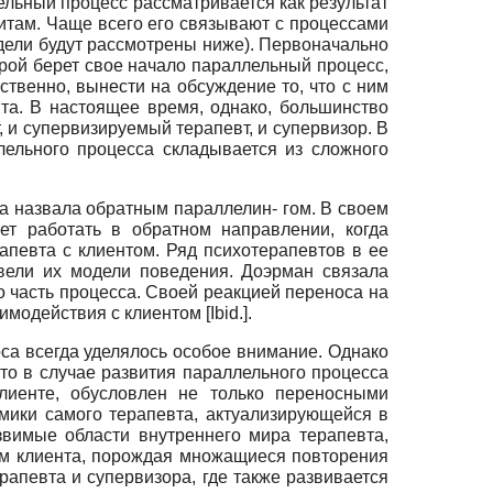
лельный процесс рассматривается как результат
там. Чаще всего его связывают с процессами
дели будут рассмотрены ниже). Первоначально
торой берет свое начало параллельный процесс,
ственно, вынести на обсуждение то, что с ним
та. В настоящее время, однако, большинство
, и супервизируемый терапевт, и супервизор. В
ельного процесса складывается из сложного
а назвала обратным параллелин- гом. В своем
ет работать в обратном направлении, когда
певта с клиентом. Ряд психотерапевтов в ее
вели их модели поведения. Доэрман связала
ко часть процесса. Своей реакцией переноса на
аимодействия с клиентом
[Ibid.].
са всегда уделялось особое внимание. Однако
то в случае развития параллельного процесса
лиенте, обусловлен не только переносными
мики самого терапевта, актуализирующейся в
звимые области внутреннего мира терапевта,
том клиента, порождая множащиеся повторения
рапевта и супервизора, где также развивается