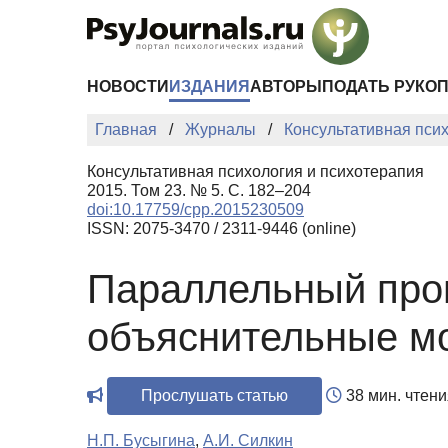
Перейти к основному содержанию
НОВОСТИ
ИЗДАНИЯ
АВТОРЫ
ПОДАТЬ РУКО
Главная
Журналы
Консультативная пси
Консультативная психология и психотерапия
2015. Том 23. № 5. С. 182–204
doi:10.17759/cpp.2015230509
ISSN: 2075-3470 / 2311-9446 (online)
Параллельный проц
объяснительные м
Прослушать статью
38 мин. чтени
Н.П. Бусыгина
,
А.И. Силкин