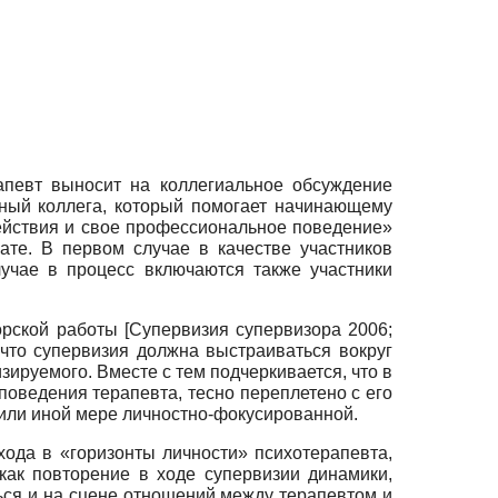
апевт выносит на коллегиальное обсуждение
тный коллега, который помогает начинающему
действия и свое профессиональное поведение»
ате. В первом случае в качестве участников
лучае в процесс включаются также участники
рской работы [Супервизия супервизора 2006;
что супервизия должна выстраиваться вокруг
ируемого. Вместе с тем подчеркивается, что в
поведения терапевта, тесно переплетено с его
 или иной мере личностно-фокусированной.
да в «горизонты личности» психотерапевта,
ак повторение в ходе супервизии динамики,
ься и на сцене отношений между терапевтом и