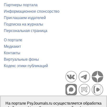
Партнеры портала
Информационное спонсорство
Приглашаем издателей
Подписка на журналы
Персональная страница
О портале
Медиакит
Контакты
Виртуальные фоны
Кодекс этики публикаций
Портал психологических изданий PsyJournals.ru, 2007–2026
На портале PsyJournals.ru осуществляется обработка
Правила использования материалов