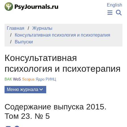
Перейти к основному содержанию
English
НОВОСТИ
Главная
Журналы
ИЗДАНИЯ
Консультативная психология и психотерапия
АВТОРЫ
Выпуски
ПОДАТЬ РУКОПИСЬ
БАЗА ЗНАНИЙ
Консультативная
КЛЮЧЕВЫЕ СЛОВА
Регистрация
Вход
психология и психотерапия
ВАК
WoS
Scopus
Ядро РИНЦ
Меню журнала
Выпуски
Содержание выпуска 2015.
О Журнале
Том 23. № 5
Миссия