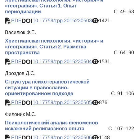
«география». Статья 1. Опыт
периодизации
С. 49–63
DOI
PDF
10.17759/cpp.2015230503
1421
Василюк Ф.Е.
Христианская психология: «история» и
«география». Статья 2. Разметка
пространства
С. 64–90
DOI
PDF
10.17759/cpp.2015230504
1531
Дроздов Д.С.
Структура психотерапевтической
ситуации в православно-
ориентированном подходе
С. 91–106
DOI
PDF
10.17759/cpp.2015230505
876
Филоник М.С.
Психологический анализ феноменов
искажений религиозного опыта
С. 107–122
DOI
PDF
10.17759/cpp.2015230506
1148