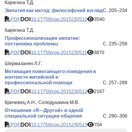
Карягина Т.Д.
Эмпатия как метод: философский взгляд
С. 205–234
DOI
PDF
10.17759/cpp.2015230510
3540
Карягина Т.Д.
Профессионализация эмпатии:
постановка проблемы
С. 235–256
DOI
PDF
10.17759/cpp.2015230511
3870
Шермазанян Л.Г.
Мотивация помогающего поведения в
контексте житейской и
профессиональной помощи
С. 257–289
DOI
PDF
10.17759/cpp.2015230512
2167
Кричевец А.Н., Солодушкина М.В.
Отношение «Я—Другой» в одной
специальной ситуации общения
С. 290–306
DOI
PDF
10.17759/cpp.2015230513
704