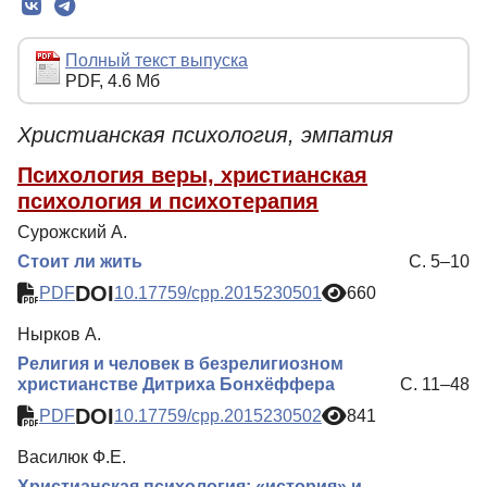
Редколлегия
Редакционная политика
Полный текст выпуска
PDF, 4.6 Мб
Индексирование
Для авторов
Христианская психология, эмпатия
Рубрики
Психология веры, христианская
психология и психотерапия
Подписка
Сурожский А.
Контакты
Стоит ли жить
С. 5–10
DOI
PDF
10.17759/cpp.2015230501
660
Нырков А.
Религия и человек в безрелигиозном
христианстве Дитриха Бонхёффера
С. 11–48
DOI
PDF
10.17759/cpp.2015230502
841
Василюк Ф.Е.
Христианская психология: «история» и