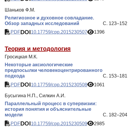
Шаньков Ф.М.
Религиозное и духовное совладание.
Обзор западных исследований
С. 123–152
DOI
PDF
10.17759/cpp.2015230507
1396
Теория и методология
Гросицкая М.К.
Некоторые аксиологические
предпосылки человекоцентрированного
подхода
С. 153–181
DOI
PDF
10.17759/cpp.2015230508
1061
Бусыгина Н.П., Силкин А.И.
Параллельный процесс в супервизии:
история понятия и объяснительные
модели
С. 182–204
DOI
PDF
10.17759/cpp.2015230509
2985