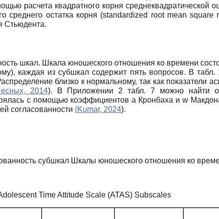
помощью расчета квадратного корня среднеквадратической ош
о среднего остатка корня (standardized root mean square
я Стьюдента.
ость шкал. Шкала юношеского отношения ко времени состо
у), каждая из субшкал содержит пять вопросов. В табл.
спределение близко к нормальному, так как показатели ас
есных, 2014
). В Приложении 2 табл. 7 можно найти о
рялась с помощью коэффициентов а Кронбаха и w Макдона
нней согласованности
(
Kumar, 2024
).
сованность субшкал Шкалы юношеского отношения ко врем
f Adolescent Time Attitude Scale (ATAS) Subscales