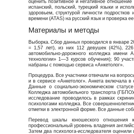
оценить позитивное и негативное отношение 
испанский, польский, турецкий языки и испо
здоровьем, структурой личности подростко
времени (ATAS) на русский язык и проверка е
Материалы и методы
Выборка. Сбор данных проводился в январе 202
= 1,57 лет), из них 112 девушек (42%), 2
автомобильно-дорожного колледжа имени А
технологии» 1—3 курсов обучения); 90 учас
набраны с помощью сервиса «Анкетолог».
Процедура. Все участники отвечали на вопрос
и в сервисе «Анкетолог». Анкета включала в 
Данные о социально-экономическом статусе
Колледжа автомобильного транспорта (ГБПОУ 
исследование проводилось в рамках скрини
психологами колледжа. Все совершеннолетни
отметки в электронной форме. Все данные со
Перевод шкалы юношеского отношения к
профессиональный уровень владения английск
Затем два психолога-исследователя оценили 