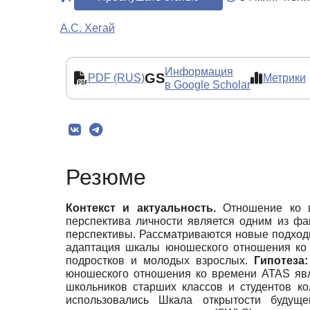
А.С. Хегай
Информация
GS
PDF (RUS)
Метрики
в Google Scholar
Резюме
Контекст и актуальность.
Отношение ко в
перспектива личности является одним из фа
перспективы. Рассматриваются новые подход
адаптация шкалы юношеского отношения ко 
подростков и молодых взрослых.
Гипотеза:
юношеского отношения ко времени ATAS яв
школьников старших классов и студентов ко
использовались Шкала открытости будущ