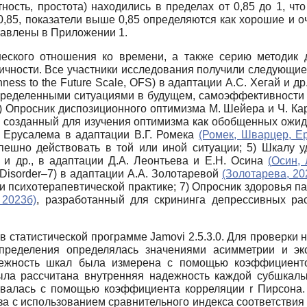
тность, простота) находились в пределах от 0,85 до 1, 
 0,85, показатели выше 0,85 определяются как хорошие и о
тавлены в Приложении 1.
еского отношения ко времени, а также серию методик д
личности. Все участники исследования получили следующие
ess to the Future Scale, OFS) в адаптации А.С. Хегай и др
определенными ситуациями в будущем, самоэффективности 
 Опросник диспозиционного оптимизма М. Шейера и Ч. Карв
, созданный для изучения оптимизма как обобщенных ожид
 Ерусалема в адаптации В.Г. Ромека
(Ромек, Шварцер, Е
пешно действовать в той или иной ситуации; 5) Шкалу у
ра и др., в адаптации Д.А. Леонтьева и Е.Н. Осина
(
Осин, 
 Disorder–7) в адаптации А.А. Золотаревой
(Золотарева, 20
психотерапевтической практике; 7) Опросник здоровья пац
 2023б)
, разработанный для скрининга депрессивных ра
в статистической программе Jamovi 2.5.3.0. Для проверки
спределения определялась значениями асимметрии и э
дежность шкал была измерена с помощью коэффициент
ыла рассчитана внутренняя надежность каждой субшка
ивалась с помощью коэффициента корреляции r Пирсона.
с использованием сравнительного индекса соответствия (co