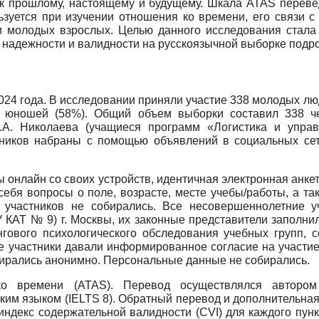
к прошлому, настоящему и будущему. Шкала ATAS перевед
льзуется при изучении отношения ко времени, его связи с
в и молодых взрослых. Целью данного исследования стал
е надежности и валидности на русскоязычной выборке подр
4 года. В исследовании приняли участие 338 молодых людей
26 юношей (58%). Общий объем выборки составил 338 ч
.А. Николаева (учащиеся программ «Логистика и упр
тников набраны с помощью объявлений в социальных сет
ы онлайн со своих устройств, идентичная электронная ан
себя вопросы о поле, возрасте, месте учебы/работы, а т
 участников не собирались. Все несовершеннолетние у
КАТ № 9) г. Москвы, их законные представители заполнили
нгового психологического обследования учебных групп, 
е участники давали информированное согласие на участи
бирались анонимно. Персональные данные не собирались.
о времени (ATAS). Перевод осуществлялся автором
им языком (IELTS 8). Обратный перевод и дополнительная
индекс содержательной валидности (CVI) для каждого пунк