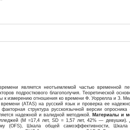
ремени является неотъемлемой частью временной пер
кторов подросткового благополучия. Теоретической осно
ы к измерению отношения ко времени Ф. Уоррелла и З. М
времени (ATAS) на русский язык и проверка ее надежно
факторная структура русскоязычной версии опросника 
ляется надежной и валидной методикой.
Материалы и м
лледжей (M =17,4 лет, SD = 1,57 лет, 42% — девушки).
ему (OFS), Шкала общей самоэффективности, Шкала 