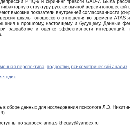
 депрессии PHQ-9 и скрининг тревоги GAD-7. Была рассч
тифакторную структуру русскоязычной версии юношеской ш
меют высокие показатели внутренней согласованности (α-к
я версия шкалы юношеского отношения ко времени ATAS 
тношения к прошлому, настоящему и будущему. Данные фе
 при разработке и оценке эффективности интервенций,
.
менная перспектива
,
подростки
,
психометрический анализ
методик
 в сборе данных для исследования психолога Л.Э. Никити
9).
тупны по запросу: anna.s.khegay@yandex.ru