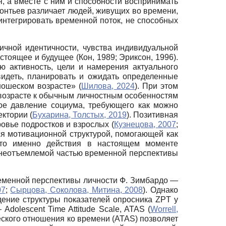
 а вместе с ним и способности воспринимать
еонтьев различает людей, живущих во времени,
нтегрировать временной поток, не способных
ичной идентичности, чувства индивидуальной
тоящее и будущее (Кон, 1989; Эриксон, 1996).
ю активность, цели и намерения актуального
видеть, планировать и ожидать определенные
ошеском возрасте» (
Шилова, 2024
). При этом
м возрасте к обычным личностным особенностям
ное давление социума, требующего как можно
ктории (
Бухарина, Толстых, 2019
). Позитивная
овье подростков и взрослых (
Кузнецова, 2007
;
ся мотивационной структурой, помогающей как
 что именно действия в настоящем моменте
я неотъемлемой частью временной перспективы
еменной перспективы личности Ф. Зимбардо —
07
;
Сырцова, Соколова, Митина, 2008
). Однако
дение структуры показателей опросника ZPT у
dolescent Time Attitude Scale, ATAS (
Worrell,
еского отношения ко времени (ATAS) позволяет