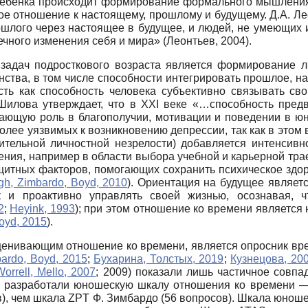
 ребенка происходит формирование формального мышления,
ое отношение к настоящему, прошлому и будущему. Д.А. Л
шлого через настоящее в будущее, и людей, не умеющих и
чного изменения себя и мира» (Леонтьев, 2004).
 задач подросткового возраста является формирование л
ства, в том числе способности интегрировать прошлое, нас
ь как способность человека субъективно связывать сво
 Шилова утверждает, что в XXI веке «…способность пред
ющую роль в благополучии, мотивации и поведении в юн
олее уязвимых к возникновению депрессии, так как в это
сительной личностной незрелости) добавляется интенсив
ия, например в области выбора учебной и карьерной трае
щитных факторов, помогающих сохранить психическое здор
h, Zimbardo, Boyd, 2010
). Ориентация на будущее являет
ак и проактивно управлять своей жизнью, осознавая,
2
;
Heyink, 1993
); при этом отношение ко времени являетс
oyd, 2015
).
ценивающим отношение ко времени, является опросник вр
ardo, Boyd, 2015
;
Бухарина, Толстых, 2019
;
Кузнецова, 20
Worrell, Mello, 2007
; 2009) показали лишь частичное совпа
о разработали юношескую шкалу отношения ко времени — A
ов), чем шкала ZPT Ф. Зимбардо (56 вопросов). Шкала юнош