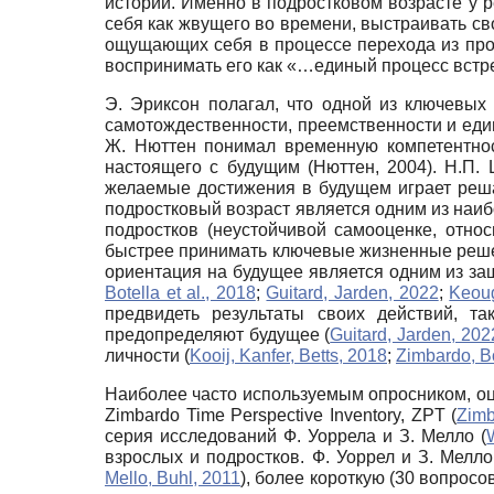
истории. Именно в подростковом возрасте у
себя как жвущего во времени, выстраивать св
ощущающих себя в процессе перехода из про
воспринимать его как «…единый процесс встре
Э. Эриксон полагал, что одной из ключевых
самотождественности, преемственности и един
Ж. Нюттен понимал временную компетентност
настоящего с будущим (Нюттен, 2004). Н.П.
желаемые достижения в будущем играет реша
подростковый возраст является одним из наиб
подростков (неустойчивой самооценке, отно
быстрее принимать ключевые жизненные решен
ориентация на будущее является одним из за
Botella et al., 2018
;
Guitard, Jarden, 2022
;
Keoug
предвидеть результаты своих действий, т
предопределяют будущее (
Guitard, Jarden, 202
личности (
Kooij, Kanfer, Betts, 2018
;
Zimbardo, B
Наиболее часто используемым опросником, о
Zimbardo Time Perspective Inventory, ZPT (
Zimb
серия исследований Ф. Уоррела и З. Мелло (
взрослых и подростков. Ф. Уоррел и З. Мелл
Mello, Buhl, 2011
), более короткую (30 вопрос