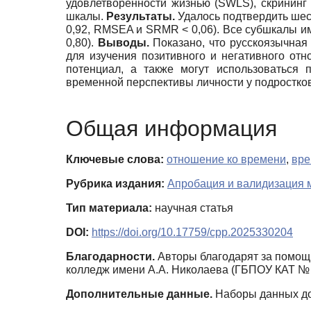
удовлетворенности жизнью (SWLS), скрининг
шкалы.
Результаты.
Удалось подтвердить шес
0,92, RMSEA и SRMR < 0,06). Все субшкалы и
0,80).
Выводы.
Показано, что русскоязычна
для изучения позитивного и негативного о
потенциал, а также могут использоваться
временной перспективы личности у подростков
Общая информация
Ключевые слова:
отношение ко времени
,
вре
Рубрика издания:
Апробация и валидизация 
Тип материала:
научная статья
DOI:
https://doi.org/10.17759/cpp.2025330204
Благодарности.
Авторы благодарят за помощь
колледж имени А.А. Николаева (ГБПОУ КАТ № 
Дополнительные данные.
Наборы данных дос