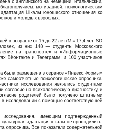
ена с английского на немецкий, итальянский,
 благополучием, мотивацией, психологическим
а адаптация Шкалы юношеского отношения ко
остков и молодых взрослых.
 в возрасте от 15 до 22 лет (М = 17,4 лет; SD
еловек, из них 148 — студенты Московского
авление на транспорте» и «Информационные
ях ВКонтакте и Телеграмм, и 100 участников
кета была размещена в сервисе «Яндекс.Формы»
акже самоотчетные психологические опросники.
частники исследования являлись студентами
 согласие на психологическую диагностику, и
согласие родителей было получено штатными
е в исследовании с помощью соответствующей
 исследования, имеющим подтвержденный
 культурная адаптация шкалы не проводились.
та опросника. Все показатели содержательной