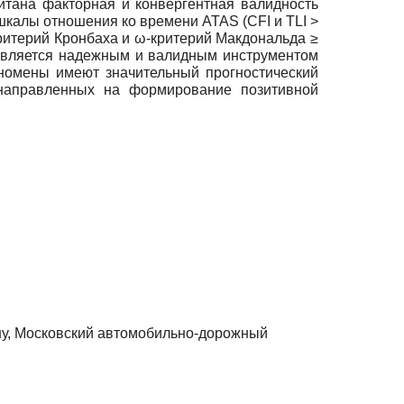
итана факторная и конвергентная валидность
калы отношения ко времени ATAS (CFI и TLI >
ритерий Кронбаха и ω-критерий Макдональда ≥
является надежным и валидным инструментом
номены имеют значительный прогностический
 направленных на формирование позитивной
ну, Московский автомобильно-дорожный