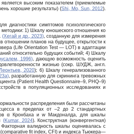
что является высоким показателем (приемлемые
чень хорошие результаты) (
Shi, Mo, Sun, 2012
).
ля диагностики симптомов психологического
 методики: 1) Шкалу юношеского отношения ко
.
(Хегай и др., 2023)
, созданную для измерения
в отношении планов на будущее, открытости к
ера (Life Orientation Test — LOT) в адаптации
аний относительно будущих событий; 4) Шкалу
русалем, 1996)
, дающую возможность оценить
довлетворенности жизнью (сокр. ШУДЖ, англ.
Леонтьев, 2020
); 6) Шкалу генерализованного
23а)
, разработанную для скрининга тревожных
иента (Patient Health Questionnaire–9, PHQ–9)
сстройств в популяционных исследованиях и
 нормальности распределения были рассчитаны
ксцесса в пределах от –2 до 2 стандартных
ов α Кронбаха и w Макдоналда, для шкалы
лы
(
Kumar, 2024
). Конструктная (конвергентная)
 Факторная валидность шкалы оценивалась с
mparative fit index, CFI) и индекса Тьюкера—