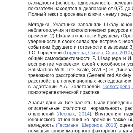
валидности (ясность, однозначность, релеван
показатели находятся в диапазоне от 0,75 до
Полный текст опросника и ключи к нему предс
Методики. Участники заполняли Шкалу юнош
неблагополучия и психологических ресурсов 
времени; 2) Шкалу открытости будущему (Openn
уверенности в своих силах при встрече с не
событиям будущего и готовности к вызовам; 3)
Т.О. Гордеевой
(
Гордеева, Сычев, Осин, 2010
)
общей самоэффективности Р. Шварцера и И.
восприятие человеком своей способности ус
Satisfaction With Life Scale, SWLS) Э. Дине
тревожного расстройства (Generalized Anxiety
расстройств в популяционных исследованиях и 
в адаптации А.А. Золотаревой
(Золотарева,
психотерапевтической практике.
Анализ данных. Все расчеты были проведены 
описательные статистики, нормальность ра
отклонений
(
Лесных, 2014
). Внутренняя на
юношеского отношения ко времени также б
валидность
(
Гессманн, Шеронов, 2013
) оцен
помощью конфирматорного факторного анализа 