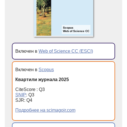
Scopus
Web of Science CC
Включен в
Web of Science CC (ESCI)
Включен в
Scopus
Квартили журнала 2025
CiteScore : Q3
SNIP
: Q3
SJR: Q4
Подробнее на scimagojr.com