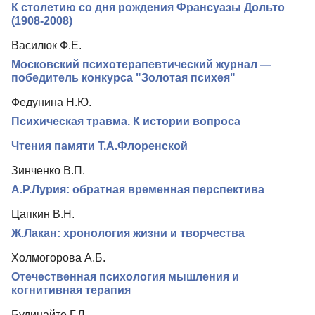
К столетию со дня рождения Франсуазы Дольто
Редколлегия
(1908-2008)
Редакционная политика
Василюк Ф.Е.
Индексирование
Московский психотерапевтический журнал —
победитель конкурса "Золотая психея"
Для авторов
Федунина Н.Ю.
Рубрики
Психическая травма. К истории вопроса
Подписка
Чтения памяти Т.А.Флоренской
Контакты
Зинченко В.П.
А.Р.Лурия: обратная временная перспектива
Цапкин В.Н.
Ж.Лакан: хронология жизни и творчества
Холмогорова А.Б.
Отечественная психология мышления и
когнитивная терапия
Будинайте Г.Л.