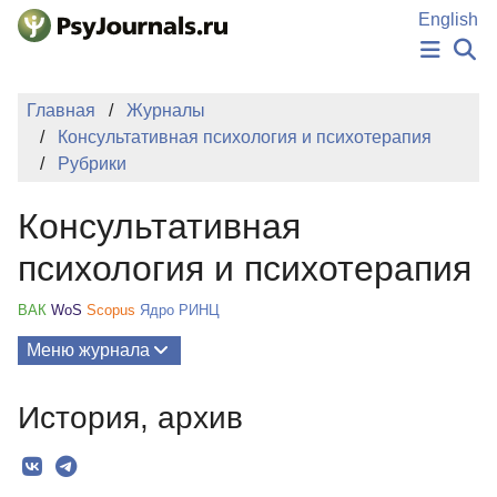
Перейти к основному содержанию
English
НОВОСТИ
Главная
Журналы
ИЗДАНИЯ
Консультативная психология и психотерапия
АВТОРЫ
Рубрики
ПОДАТЬ РУКОПИСЬ
БАЗА ЗНАНИЙ
Консультативная
КЛЮЧЕВЫЕ СЛОВА
Регистрация
Вход
психология и психотерапия
ВАК
WoS
Scopus
Ядро РИНЦ
Меню журнала
Выпуски
История, архив
О Журнале
Миссия