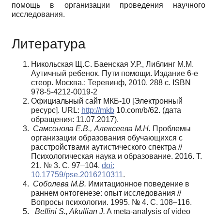
помощь в организации проведения научного
исследования.
Литература
Никольская Щ.С. Баенская У.Р., Либлинг М.М.
Аутичный ребенок. Пути помощи. Издание 6-е
стеор. Москва.: Теревинф, 2010. 288 с. ISBN
978-5-4212-0019-2
Официальный сайт МКБ-10 [Электронный
ресурс]. URL:
http://mkb
10.com/b/62. (дата
обращения: 11.07.2017).
Самсонова Е.В., Алексеева М.Н.
Проблемы
организации образования обучающихся с
расстройствами аутистического спектра //
Психологическая наука и образование. 2016. Т.
21. № 3. C. 97–104.
doi:
10.17759/pse.2016210311
.
Соболева М.В.
Имитационное поведение в
раннем онтогенезе: опыт исследования //
Вопросы психологии. 1995. № 4. C. 108–116.
Bellini S., Akullian J.
A meta-analysis of video