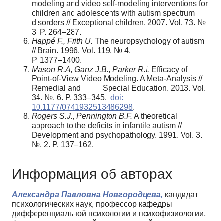
modeling and video self-modeling interventions for
children and adolescents with autism spectrum
disorders // Exceptional children. 2007. Vol. 73. №
3. P. 264–287.
Happé F., Frith U.
The neuropsychology of autism
// Brain. 1996. Vol. 119. № 4.
P. 1377–1400.
Mason R.A, Ganz J.B., Parker R.I.
Efficacy of
Point-of-View Video Modeling. A Meta-Analysis //
Remedial and Special Education. 2013. Vol.
34. №. 6. P. 333–345.
doi:
10.1177/0741932513486298
.
Rogers S.J., Pennington B.F.
A theoretical
approach to the deficits in infantile autism //
Development and psychopathology. 1991. Vol. 3.
№. 2. P. 137–162.
Информация об авторах
Александра Павловна Новгородцева,
кандидат
психологических наук, профессор кафедры
дифференциальной психологии и психофизиологии,