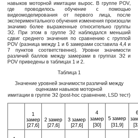
навыков моторной имитации вырос. В группе
POV,
где проводилось обучение с помощью
видеомоделирования от первого лица, после
экспериментального обучения изменения произошли
значимо более выраженные относительно группы
Э2. При этом в группе Э2 наблюдался меньший
сдвиг среднего значения по сравнению с группой
POV
(разница между 1 и 6 замерами составила 4,4 и
7 пунктов соответственно). Уровни значимости
различий баллов между замерами в группах Э2 и
POV
приведены в таблицах 1 и 2.
Таблица 1
Значение уровней значимости различий между
оценками навыков моторной
имитации в группе Э2
(post-hoc
сравнение,
LSD
тест)
4
1
5 замер
замер
за
замер
2 замер
3 замер
[30]
[31,9]
[3
[27,6]
[27,6]
[27,6]