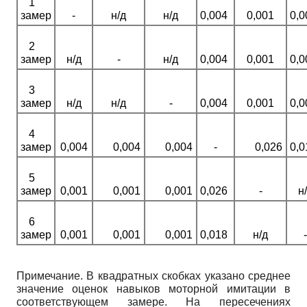
1
замер
-
н/д
н/д
0,004
0,001
0,0
2
замер
н/д
-
н/д
0,004
0,001
0,0
3
замер
н/д
н/д
-
0,004
0,001
0,0
4
замер
0,004
0,004
0,004
-
0,026
0,0
5
замер
0,001
0,001
0,001
0,026
-
н
6
замер
0,001
0,001
0,001
0,018
н/д
-
Примечание. В квадратных скобках указано среднее
значение оценок навыков моторной имитации в
соответствующем замере. На пересечениях