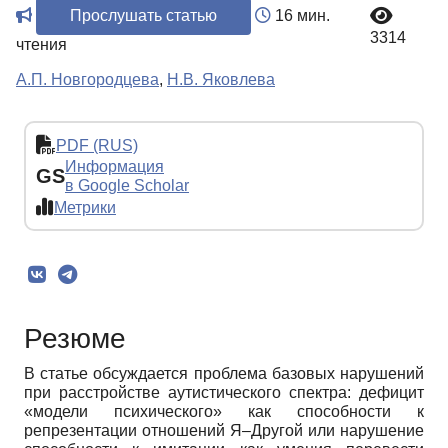
Прослушать статью
16 мин.
3314
чтения
А.П. Новгородцева
,
Н.В. Яковлева
PDF (RUS)
Информация
GS
в Google Scholar
Метрики
Резюме
В статье обсуждается проблема базовых нарушений
при расстройстве аутистического спектра: дефицит
«модели психического» как способности к
репрезентации отношений Я–Другой или нарушение