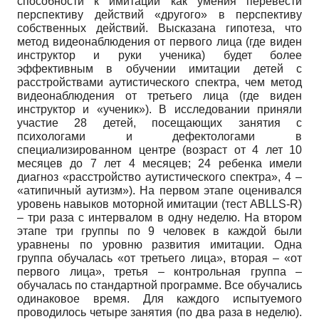
способности к имитации как умения перевести
перспективу действий «другого» в перспективу
собственных действий. Высказана гипотеза, что
метод видеонаблюдения от первого лица (где виден
инструктор и руки ученика) будет более
эффективным в обучении имитации детей с
расстройствами аутистического спектра, чем метод
видеонаблюдения от третьего лица (где виден
инструктор и «ученик»). В исследовании приняли
участие 28 детей, посещающих занятия с
психологами и дефектологами в
специализированном центре (возраст от 4 лет 10
месяцев до 7 лет 4 месяцев; 24 ребенка имели
диагноз «расстройство аутистического спектра», 4 –
«атипичный аутизм»). На первом этапе оценивался
уровень навыков моторной имитации (тест ABLLS-R)
– три раза с интервалом в одну неделю. На втором
этапе три группы по 9 человек в каждой были
уравнены по уровню развития имитации. Одна
группа обучалась «от третьего лица», вторая – «от
первого лица», третья – контрольная группа –
обучалась по стандартной программе. Все обучались
одинаковое время. Для каждого испытуемого
проводилось четыре занятия (по два раза в неделю).