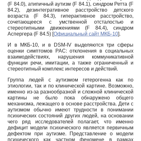
(F
84.0), атипичный аутизм
(F
84.1), синдром Ретта
(F
84.2), дезинтегративное расстройство детского
возраста
(F
84.3), гиперактивное расстройство,
сочетающееся с умственной отсталостью и
стереотипными движениями
(F
84.4), синдром
Аспергера
(F
84.5)
[
Официальный сайт МКБ-10
]
.
И в МКБ-10, и в
DSM-IV
выделяются три сферы
оценки симптомов РАС: отклонения в социальных
взаимодействиях, нарушения коммуникативной
функции речи, имитации, а также ограниченный и
стереотипный комплекс интересов и действий.
Группа людей с аутизмом гетерогенна как по
этиологии, так и по клинической картине. Возможно,
именно из-за разнообразной и сложной клинической
картины не было пока обнаружено общего
механизма, лежащего в основе расстройства. Дети с
аутизмом обычно имеют трудности в понимании
психических состояний других людей, на основании
чего ряд исследователей полагает, что именно
дефицит модели психического является первичным
дефектом при аутизме. Представление о модели
психического как частном феномене в рамках