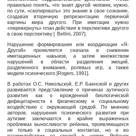
правильно понять, что знает другой человек, нужно,
по сути, «скопировать» это знание в свое сознание,
создавая вторичную репрезентацию первичной
картины мира другого. При имитации нужно
«перевернуть» план действия в перспективе другого
в свою перспективу
[
Bellini, 2007
]
.
Нарушение формирования или координации «Я-
Другой» проявляется сначала в снижении
имитационных навыков, а затем множеством
нарушений в области разделения эмоций,
разделенного внимания, ролевых игр, а также
модели психического
[
Rogers, 1991
]
.
В работах О.С. Никольской, Е.Р. Баенской и других
развивается представление о причинах аутичного
развития как о врожденной биологической
дефицитарности к физическому и социальному
воздействию с окружающей средой. По мнению
авторов, нарушения психического развития при
аутизме заключаются в крайне выраженных
проблемах выносливости ребенка, проявляющихся
не только в социальных контактах, но и во
взаимодействии со средой в целом. Ребенок