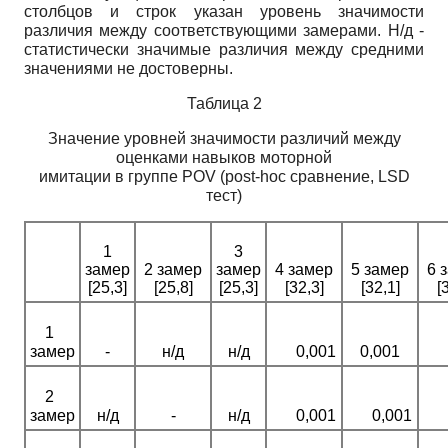
столбцов и строк указан уровень значимости
различия между соответствующими замерами. Н/д -
статистически значимые различия между средними
значениями не достоверны.
Таблица 2
Значение уровней значимости различий между
оценками навыков моторной
имитации в группе
POV (post-hoc
сравнение,
LSD
тест)
1
3
замер
2 замер
замер
4 замер
5 замер
6 
[25,3]
[25,8]
[25,3]
[32,3]
[32,1]
[
1
замер
-
н/д
н/д
0,001
0,001
2
замер
н/д
-
н/д
0,001
0,001