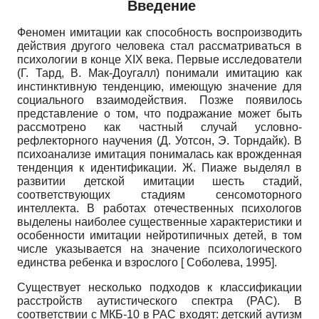
Введение
Феномен имитации как способность воспроизводить
действия другого человека стал рассматриваться в
психологии в конце
XIX
века. Первые исследователи
(Г. Тард, В. Мак-Доугалл) понимали имитацию как
инстинктивную тенденцию, имеющую значение для
социального взаимодействия. Позже появилось
представление о том, что подражание может быть
рассмотрено как частный случай условно-
рефлекторного научения (Д. Уотсон, Э. Торндайк). В
психоанализе имитация понималась как врожденная
тенденция к идентификации. Ж. Пиаже выделял в
развитии детской имитации шесть стадий,
соответствующих стадиям сенсомоторного
интеллекта. В работах отечественных психологов
выделены наиболее существенные характеристики и
особенности имитации нейротипичных детей, в том
числе указывается на значение психологического
единства ребенка и взрослого
[
Соболева, 1995
]
.
Существует несколько подходов к классификации
расстройств аутистического спектра (РАС). В
соответствии с МКБ-10 в РАС входят: детский аутизм