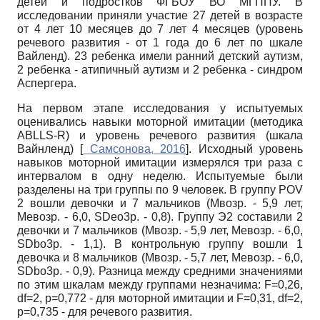
детей и подростков ФГБОУ ВО МГППУ. В
исследовании приняли участие 27 детей в возрасте
от 4 лет 10 месяцев до 7 лет 4 месяцев (уровень
речевого развития - от 1 года до 6 лет по шкале
Вайленд). 23 ребенка имели ранний детский аутизм,
2 ребенка - атипичный аутизм и 2 ребенка - синдром
Аспергера.
На первом этапе исследования у испытуемых
оценивались навыки моторной имитации (методика
ABLLS-R)
и уровень речевого развития (шкала
Вайнленд)
[
Самсонова, 2016
]
. Исходный уровень
навыков моторной имитации измерялся три раза с
интервалом в одну неделю. Испытуемые были
разделены на три группы по 9 человек. В группу
POV
2 вошли девочки и 7 мальчиков (Мвозр. - 5,9 лет,
Мевозр. - 6,0,
SD
eo3p.
- 0,8). Группу Э2 составили 2
девочки и 7 мальчиков (Мвозр. - 5,9 лет, Meвoзр. - 6,0,
SD
bo3p.
- 1,1). В контрольную группу вошли 1
девочка и 8 мальчиков (Мвозр. - 5,7 лет, Meвoзр. - 6,0,
SD
bo3p.
- 0,9). Разница между средними значениями
по этим шкалам между группами незначима:
F=0,26,
df=2, p=0,772
- для моторной имитации и
F=0,31, df=2,
p=0,735
- для речевого развития.