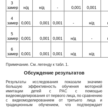
3
замер
н/д
н/д
-
0,001
0,001
4
замер
0,001
0,001
0,001
-
н/д
5
замер
0,001
0,001
0,001
н/д
-
6
замер
0,001
0,001
0,001
н/д
н/д
Примечание. См. легенду к табл. 1.
Обсуждение результатов
Результаты исследования показали значимо
большую эффективность обучения моторной
имитации детей с РАС с помощью
видеомоделирования от первого лица, по сравнению
с видеомоделированием от третьего лица и
традиционным обучением, что подтверждает