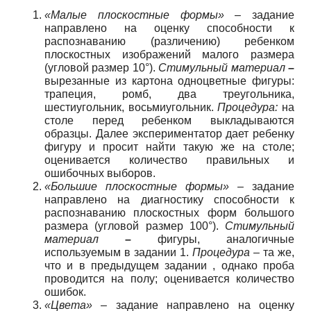
«Малые плоскостные формы»
– задание
направлено на оценку способности к
распознаванию (различению) ребенком
плоскостных изображений малого размера
(угловой размер 10°).
Стимульный материал
–
вырезанные из картона одноцветные фигуры:
трапеция, ромб, два треугольника,
шестиугольник, восьмиугольник.
Процедура:
на
столе перед ребенком выкладываются
образцы. Далее экспериментатор дает ребенку
фигуру и просит найти такую же на столе;
оценивается количество правильных и
ошибочных выборов.
«Большие плоскостные формы»
– задание
направлено на диагностику способности к
распознаванию плоскостных форм большого
размера (угловой размер 100°).
Стимульный
материал
–
фигуры, аналогичные
используемым в задании 1.
Процедура
– та же,
что и в предыдущем задании , однако проба
проводится на полу; оценивается количество
ошибок.
«Цвета»
– задание направлено на оценку