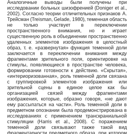
Аналогичные выводы были получены при
исследовании больных шизофренией (Doniger et al.,
2002). Согласно теории отличительных признаков А.
Трейсман (Treisman, Gelade, 1980), теменная область
не только участвует в переключении
пространственного внимания, но и играет
существенную роль в объединении пространственно
удаленных элементов изображения в целостный
образ, т. е. «развернутая» функция теменной доли
заключается в переключении внимания между
фрагментами зрительного поля, ориентировке на
стимулы, появляющиеся в пространстве человека,
формировании готовности к действию. «Скрытая»,
«интериоризованная», роль теменной доли связана
с группировкой элементов изображения или
зрительной сцены в единое целое как бы
организацией связей между фрагментами
изображения, которые, образно говоря, «не дают
ему рассыпаться на части». Роль теменной доли в
предметном опознании была продемонстрирована в
исследованиях с применением транскраниальной
стимуляции (Harris et al., 2008). С поражением
теменной доли связывают также такой вид
фрагментарности предметного образа, при котором