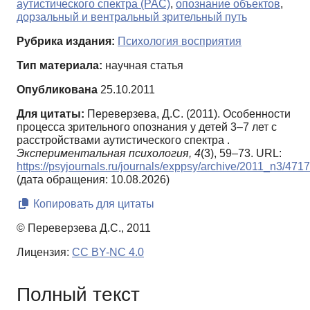
аутистического спектра (РАС)
,
опознание объектов
,
дорзальный и вентральный зрительный путь
Рубрика издания:
Психология восприятия
Тип материала:
научная статья
Опубликована
25.10.2011
Для цитаты:
Переверзева, Д.С. (2011). Особенности
процесса зрительного опознания у детей 3–7 лет с
расстройствами аутистического спектра .
Экспериментальная психология,
4
(3), 59–73. URL:
https://psyjournals.ru/journals/exppsy/archive/2011_n3/471
(дата обращения: 10.08.2026)
Копировать для цитаты
© Переверзева Д.С., 2011
Лицензия:
CC BY-NC 4.0
Полный текст