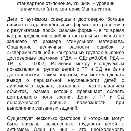
стандартное отклонение,
Ур. знач
. – уровень
значимости (
p
) по критерию Манна-Уитни.
Дети с аутизмом совершали достоверно больше
ошибок в задании «большие формы» по сравнению
с результатами пробы «малые формы», в то время
как распределение ошибок в контрольных группах не
зависело от размера стимульного материала.
Сравнение величины разности ошибок в
экспериментальной и контрольных группах выявило
достоверные различия (РДА – СД:
p
=0,004; РДА –
ТР:
p
= 0,002). Различия между исследуемым
показателем в группах детей с ТР и СД не были
достоверными. Таким образом, мы можем сделать
вывод о парциальной неуспешности детей с
аутизмом в задачах, связанных с распознаванием
объектов, размер которых превышает область
центрального поля зрения. Дети с ТР и СД
обнаруживают равные возможности при
выполнении указанных заданий.
Существует несколько факторов, с которыми могут
быть связаны выявленные трудности детей с
аутизмом. Один из них – это необходимость