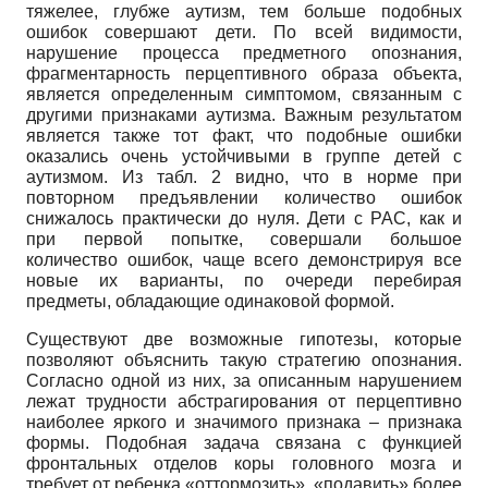
тяжелее, глубже аутизм, тем больше подобных
ошибок совершают дети. По всей видимости,
нарушение процесса предметного опознания,
фрагментарность перцептивного образа объекта,
является определенным симптомом, связанным с
другими признаками аутизма. Важным результатом
является также тот факт, что подобные ошибки
оказались очень устойчивыми в группе детей с
аутизмом. Из табл. 2 видно, что в норме при
повторном предъявлении количество ошибок
снижалось практически до нуля. Дети с РАС, как и
при первой попытке, совершали большое
количество ошибок, чаще всего демонстрируя все
новые их варианты, по очереди перебирая
предметы, обладающие одинаковой формой.
Существуют две возможные гипотезы, которые
позволяют объяснить такую стратегию опознания.
Согласно одной из них, за описанным нарушением
лежат трудности абстрагирования от перцептивно
наиболее яркого и значимого признака – признака
формы. Подобная задача связана с функцией
фронтальных отделов коры головного мозга и
требует от ребенка «оттормозить», «подавить» более