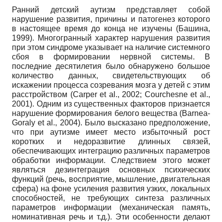
Ранний детский аутизм представляет собой
нарушение развития, причины и патогенез которого
в настоящее время до конца не изучены (Башина,
1999). Многогранный характер нарушения развития
при этом синдроме указывает на наличие системного
сбоя в формировании нервной системы. В
последние десятилетия было обнаружено большое
количество данных, свидетельствующих об
искажении процесса созревания мозга у детей с этим
расстройством (Carper et al., 2002; Courchesne et al.,
2001). Одним из существенных факторов признается
нарушение формирования белого вещества (Barnea-
Goraly et al., 2004). Было высказано предположение,
что при аутизме имеет место избыточный рост
коротких и недоразвитие длинных связей,
обеспечивающих интеграцию различных параметров
обработки информации. Следствием этого может
являться дезинтеграция основных психических
функций (речь, восприятие, мышление, двигательная
сфера) на фоне усиления развития узких, локальных
способностей, не требующих синтеза различных
параметров информации (механическая память,
номинативная речь и т.д.). Эти особенности делают