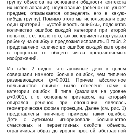
группу объектов на основании общности контекста
их использования), неузнавание (ребенок не узнает
предмет, отказывается определять его в какую-
нибудь группу). Помимо этого мы использовали еще
один критерий – «устойчивость ошибки», подсчитав
количество ошибок каждой категории при второй
попытке, т. е. после того, как экспериментатор указал
ребенку на ошибку и предложил исправить. В табл. 2
представлено количество ошибок каждой категории
в процентах от общего числа предъявляемых
изображений.
Из табл. 2 видно, что аутичные дети в целом
совершали намного больше ошибок, чем типично
развивающиеся (
p
<0,001). Причем абсолютное
большинство ошибок было отнесено нами к
категории ошибок III типа (различия на уровне
p
<0,001), т. е. основным признаком, на который
опирался ребенок при опознании, являлась
геометрическая форма проекции. Далее (см. рис. 1)
представлены типичные примеры таких ошибок.
Дети с аутизмом игнорировали большинство
смысловых и перцептивных свойств объекта,
ограничивая образ до уровня простой, абстрактной