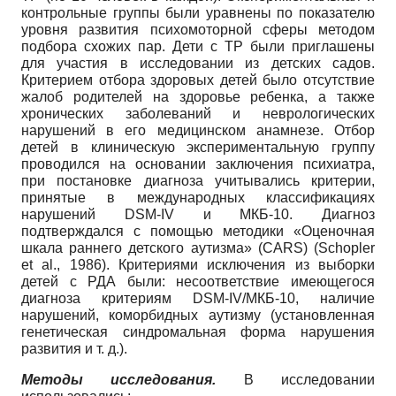
контрольные группы были уравнены по показателю
уровня развития психомоторной сферы методом
подбора схожих пар. Дети с ТР были приглашены
для участия в исследовании из детских садов.
Критерием отбора здоровых детей было отсутствие
жалоб родителей на здоровье ребенка, а также
хронических заболеваний и неврологических
нарушений в его медицинском анамнезе. Отбор
детей в клиническую экспериментальную группу
проводился на основании заключения психиатра,
при постановке диагноза учитывались критерии,
принятые в международных классификациях
нарушений DSM-IV и МКБ-10. Диагноз
подтверждался с помощью методики «Оценочная
шкала раннего детского аутизма» (CARS) (Schopler
et al., 1986). Критериями исключения из выборки
детей с РДА были: несоответствие имеющегося
диагноза критериям DSM-IV/МКБ-10, наличие
нарушений, коморбидных аутизму (установленная
генетическая синдромальная форма нарушения
развития и т. д.).
Методы исследования.
В исследовании