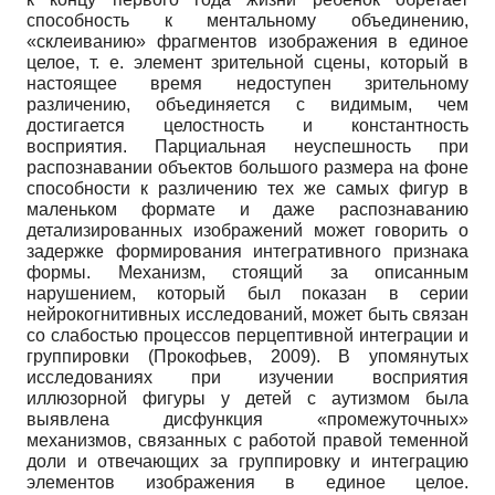
способность к ментальному объединению,
«склеиванию» фрагментов изображения в единое
целое, т. е. элемент зрительной сцены, который в
настоящее время недоступен зрительному
различению, объединяется с видимым, чем
достигается целостность и константность
восприятия. Парциальная неуспешность при
распознавании объектов большого размера на фоне
способности к различению тех же самых фигур в
маленьком формате и даже распознаванию
детализированных изображений может говорить о
задержке формирования интегративного признака
формы. Механизм, стоящий за описанным
нарушением, который был показан в серии
нейрокогнитивных исследований, может быть связан
со слабостью процессов перцептивной интеграции и
группировки (Прокофьев, 2009). В упомянутых
исследованиях при изучении восприятия
иллюзорной фигуры у детей с аутизмом была
выявлена дисфункция «промежуточных»
механизмов, связанных с работой правой теменной
доли и отвечающих за группировку и интеграцию
элементов изображения в единое целое.