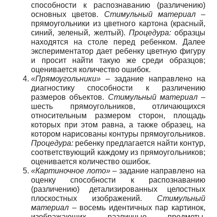
способности к распознаванию (различению)
основных цветов.
Стимульный материал –
прямоугольники из цветного картона (красный,
синий, зеленый, желтый).
Процедура:
образцы
находятся на столе перед ребенком. Далее
экспериментатор дает ребенку цветную фигуру
и просит найти такую же среди образцов;
оценивается количество ошибок.
«Прямоугольники»
– задание направлено на
диагностику способности к различению
размеров объектов.
Стимульный материал
–
шесть прямоугольников, отличающихся
относительным размером сторон, площадь
которых при этом равна, а также образец, на
котором нарисованы контуры прямоугольников.
Процедура:
ребенку предлагается найти контур,
соответствующий каждому из прямоугольников;
оценивается количество ошибок.
«Картиночное лото»
– задание направлено на
оценку способности к распознаванию
(различению) детализированных целостных
плоскостных изображений.
Стимульный
материал –
восемь идентичных пар картинок,
изображающих различные предметы.