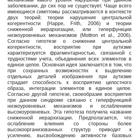
заболевании, до сих пор не существует. Чаще всего
имеющиеся симптомы рассматриваются в контексте
двух теорий: теории нарушения центральной
когерентности (Happe, Frith, 2006) и теории
сниженной иерархизации, или гиперфункции
низкоуровневых механизмов (Mottron et al., 2006).
Согласно гипотезе о снижении центральной
когерентности, восприятие при аутизме
характеризуется фрагментарностью, связанной с
трудностями учета, объединения всех элементов в
единое целое. Основная идея заключается в том, что
при сохранных возможностях к выделению
отдельных деталей изображения при аутизме
страдает способность к восприятию целостного
образа, интеграции элементов в единое целое.
Согласно другой гипотезе, своеобразие восприятия
при данном синдроме связано с гиперфункцией
низкоуровневых механизмов и ослаблением
высокоуровневых. Эта гипотеза получила название
сниженной иерархизации. Предполагается, что
ослабление влияния со стороны более
высокоорганизованных структур приводит к
усилению, высвобождению активности базовых