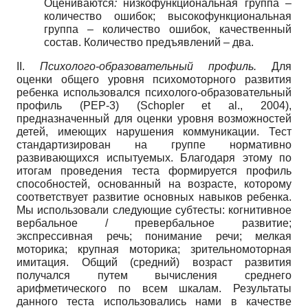
Оцениваются
:
низкофункциональная группа –
количество ошибок; высокофункциональная
группа – количество ошибок, качественный
состав. Количество предъявлений – два.
II.
Психолого-образовательный профиль.
Для
оценки общего уровня психомоторного развития
ребенка использовался психолого-образовательный
профиль (PEP-3) (Schopler et al., 2004),
предназначенный для оценки уровня возможностей
детей, имеющих нарушения коммуникации. Тест
стандартизирован на группе нормативно
развивающихся испытуемых. Благодаря этому по
итогам проведения теста формируется профиль
способностей, основанный на возрасте, которому
соответствует развитие основных навыков ребенка.
Мы использовали следующие субтесты: когнитивное
вербальное / превербальное развитие;
экспрессивная речь; понимание речи; мелкая
моторика; крупная моторика; зрительномоторная
имитация. Общий (средний) возраст развития
получался путем вычисления среднего
арифметического по всем шкалам. Результаты
данного теста использовались нами в качестве