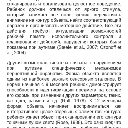
спланировать и организовать целостное поведение.
Ребенок должен отвлечься от яркого стимула,
который занимает все поле зрения, переключить
внимание на контур объекта, найти соответствующий
образец и организовать моторное действие. Все эти
действия требуют актуализации возможностей
рабочей памяти, исполнительного контроля и
планирования действий, нарушения которых были
показаны при аутизме (Steele et al., 2007; Ozonoff et
al., 2004).
Другая возможная гипотеза связана с нарушением
при аутизме специфических механизмов
перцептивной обработки. Форма объекта является
одним из наиболее важных сенсорных эталонов. В
норме начиная с 9 месяцев ребенок демонстрирует
способности к идентификации предмета на основе
его формы при изменении других параметров, таких,
как цвет, размер и т.д. (Ruff, 1978). К 12 месяцам
форма объекта начинает восприниматься как
интегративное целое отдельных элементов контура:
ребенок узнает объект при сканировании его контура
точечным лучом света (Rose, 1988). Это означает, что
к концу первого года жизни ребенок обретает