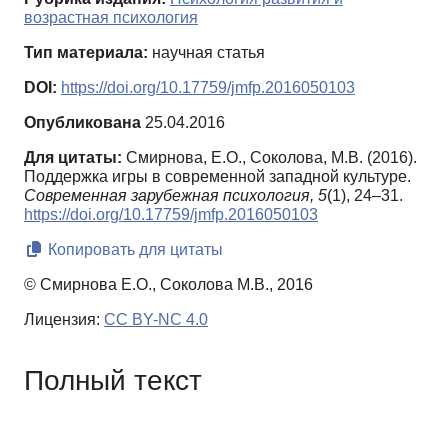
возрастная психология
Тип материала:
научная статья
DOI:
https://doi.org/10.17759/jmfp.2016050103
Опубликована
25.04.2016
Для цитаты:
Смирнова, Е.О., Соколова, М.В. (2016).
Поддержка игры в современной западной культуре.
Современная зарубежная психология,
5
(1), 24–31.
https://doi.org/10.17759/jmfp.2016050103
Копировать для цитаты
© Смирнова Е.О., Соколова М.В., 2016
Лицензия:
CC BY-NC 4.0
Полный текст