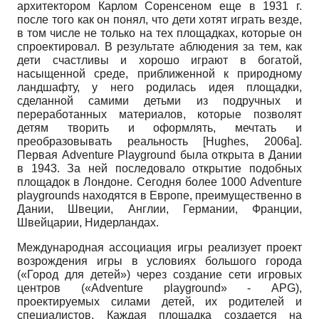
архитектором Карлом Соренсеном еще в 1931 г.
после того как он понял, что дети хотят играть везде,
в том числе не только на тех площадках, которые он
спроектировал. В результате аблюдения за тем, как
дети счастливы и хорошо играют в богатой,
насыщенной среде, приближенной к природному
ландшафту, у него родилась идея площадки,
сделанной самими детьми из подручных и
переработанных материалов, которые позволят
детям творить и оформлять, мечтать и
преобразовывать реальность
[
Hughes, 2006а
]
.
Первая
Adventure
Playground
была открыта в Дании
в 1943. За ней последовало открытие подобных
площадок в Лондоне. Сегодня более 1000
Adventure
playgrounds
находятся в Европе, преимущественно в
Дании, Швеции, Англии, Германии, Франции,
Швейцарии, Нидерландах.
Международная ассоциация игры реализует проект
возрождения игры в условиях большого города
(«Город для детей») через создание сети игровых
центров
(«
Adventure
playground
»
-
APG
),
проектируемых силами детей, их родителей и
специалистов. Каждая площадка создается на