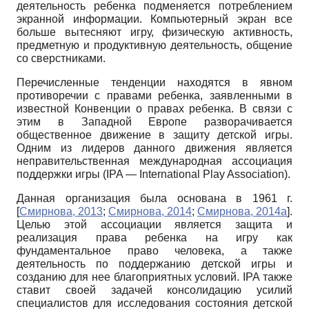
деятельность ребенка подменяется потреблением
экранной информации. Компьютерный экран все
больше вытесняют игру, физическую активность,
предметную и продуктивную деятельность, общение
со сверстниками.
Перечисленные тенденции находятся в явном
противоречии с правами ребенка, заявленными в
известной Конвенции о правах ребенка. В связи с
этим в Западной Европе разворачивается
общественное движение в защиту детской игры.
Одним из лидеров данного движения является
неправительственная международная ассоциация
поддержки игры
(
IPA
—
International
Play
Association
).
Данная организация была основана в
1961
г.
[
Смирнова, 2013
;
Смирнова, 2014
;
Смирнова, 2014а
]
.
Целью этой ассоциации является защита и
реализация права ребенка на игру как
фундаментальное право человека, а также
деятельность по поддержанию детской игры и
созданию для нее благоприятных условий.
IPA
также
ставит своей задачей консолидацию усилий
специалистов для исследования состояния детской