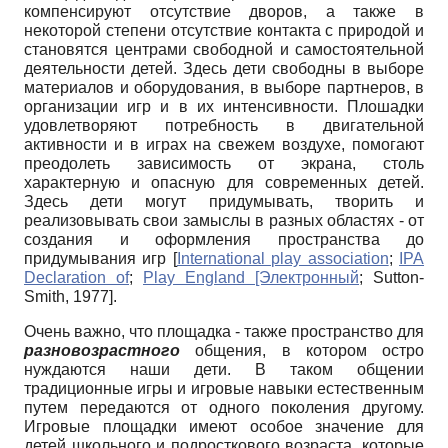
компенсируют отсутствие дворов, а также в
некоторой степени отсутствие контакта с природой и
становятся центрами свободной и самостоятельной
деятельности детей. Здесь дети свободны в выборе
материалов и оборудования, в выборе партнеров, в
организации игр и в их интенсивности. Плошадки
удовлетворяют потребность в двигательной
активности и в играх на свежем воздухе, помогают
преодолеть зависимость от экрана, столь
характерную и опасную для современных детей.
Здесь дети могут придумывать, творить и
реализовывать свои замыслы в разных областях - от
создания и оформления пространства до
придумывания игр
[
International play association
;
IPA
Declaration of
;
Play England [Электронный
;
Sutton-
Smith, 1977
]
.
Очень важно, что площадка - также пространство для
разновозрастного
общения, в котором остро
нуждаются наши дети. В таком общении
традиционные игры и игровые навыки естественным
путем передаются от одного поколения другому.
Игровые площадки имеют особое значение для
детей школьного и подросткового возраста, которые