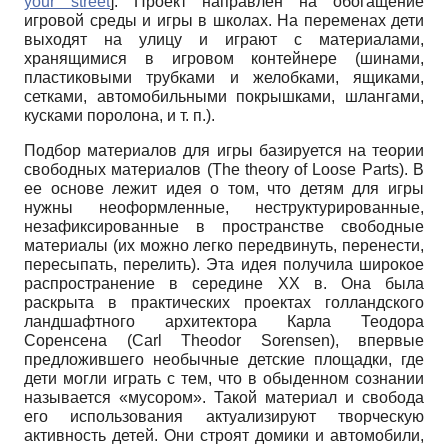
your street
]
. Проект направлен на обогащение
игровой среды и игры в школах. На переменах дети
выходят на улицу и играют с материалами,
хранящимися в игровом контейнере (шинами,
пластиковыми трубками и желобками, ящиками,
сетками, автомобильными покрышками, шлангами,
кусками поролона, и т. п.).
Подбор материалов для игры базируется на теории
свободных материалов
(
The
theory
of
Loose
Parts
).
В
ее основе лежит идея о том, что детям для игры
нужны неоформленные, неструктурированные,
незафиксиро­ванные в пространстве свободные
материалы (их можно легко передвинуть, перенести,
пересыпать, перелить). Эта идея получила широкое
распространение в середине
XX
в. Она была
раскрыта в практических проектах голландского
ландшафтного архитектора Карла Теодора
Соренсена
(
Carl
Theodor
Sorensen
),
впервые
предложившего необычные детские площадки, где
дети могли играть с тем, что в обыденном сознании
называется «мусором». Такой материал и свобода
его использования актуализируют творческую
активность детей. Они строят домики и автомобили,