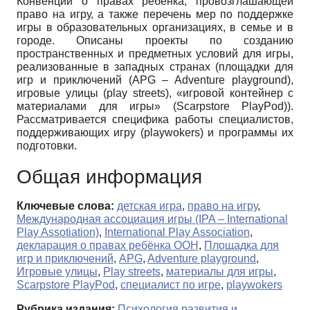
Конвенции о правах ребёнка, провозглашающей
право на игру, а также перечень мер по поддержке
игры в образовательных организациях, в семье и в
городе. Описаны проекты по созданию
пространственных и предметных условий для игры,
реализованные в западных странах (площадки для
игр и приключений (APG – Adventure playground),
игровые улицы (play streets), «игровой контейнер c
материалами для игры» (Scarpstore PlayPod)).
Рассматривается специфика работы специалистов,
поддерживающих игру (playwokers) и программы их
подготовки.
Общая информация
Ключевые слова:
детская игра
,
право на игру
,
Международная ассоциация игры (IPA – International
Play Assotiation)
,
International Play Association
,
декларация о правах ребёнка ООН
,
Площадка для
игр и приключений
,
APG
,
Adventure playground
,
Игровые улицы
,
Play streets
,
материалы для игры
,
Scarpstore PlayPod
,
специалист по игре
,
playwokers
Рубрика издания:
Психология развития и