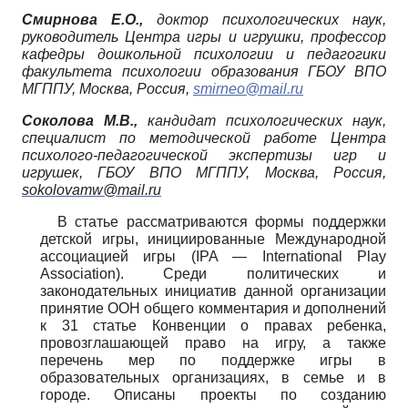
Смирнова Е.О.,
доктор психологических наук,
руководитель Центра игры и игрушки, профессор
кафедры дошкольной психологии и педагогики
факультета психологии образования ГБОУ ВПО
МГППУ, Москва, Россия,
smirneo
@
mail
.
ru
Соколова М.В.,
кандидат психологических наук,
специалист по методической работе Центра
психолого-педагогической экспертизы игр и
игрушек, ГБОУ ВПО МГППУ, Москва, Россия,
sokolovamw
@
mail
.
ru
В статье рассматриваются формы поддержки
детской игры, инициированные Международной
ассоциацией игры
(
IPA
—
International
Play
Association
).
Среди политических и
законодательных инициатив данной организации
принятие ООН общего комментария и дополнений
к 31 статье Конвенции о правах ребенка,
провозглашающей право на игру, а также
перечень мер по поддержке игры в
образовательных организациях, в семье и в
городе. Описаны проекты по созданию