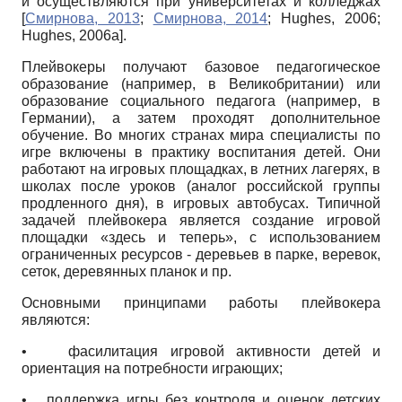
и осуществляются при университетах и колледжах
[
Смирнова, 2013
;
Смирнова, 2014
;
Hughes, 2006
;
Hughes, 2006а
]
.
Плейвокеры получают базовое педагогическое
образование (например, в Великобритании) или
образование социального педагога (например, в
Германии), а затем проходят дополнительное
обучение. Во многих странах мира специалисты по
игре включены в практику воспитания детей. Они
работают на игровых площадках, в летних лагерях, в
школах после уроков (аналог российской группы
продленного дня), в игровых автобусах. Типичной
задачей плейвокера является создание игровой
площадки «здесь и теперь», с использованием
ограниченных ресурсов - деревьев в парке, веревок,
сеток, деревянных планок и пр.
Основными принципами работы плейвокера
являются:
•
фасилитация игровой активности детей и
ориентация на потребности играющих;
•
поддержка игры без контроля и оценок детских