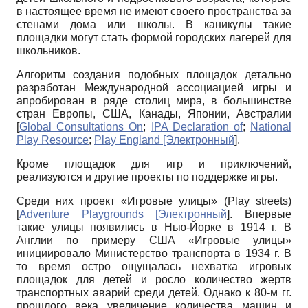
в настоящее время не имеют своего пространства за
стенами дома или школы. В каникулы такие
площадки могут стать формой городских лагерей для
школьников.
Алгоритм создания подобных площадок детально
разработан Международной ассоциацией игры и
апробирован в ряде столиц мира, в большинстве
стран Европы, США, Канады, Японии, Австралии
[
Global Consultations On
;
IPA Declaration of
;
National
Play Resource
;
Play England [Электронный
]
.
Кроме площадок для игр и приключений,
реализуются и другие проекты по поддержке игры.
Среди них проект «Игровые улицы»
(
Play
streets
)
[
Adventure Playgrounds [Электронный
]
. Впервые
такие улицы появились в Нью-Йорке в 1914 г. В
Англии по примеру США «Игровые улицы»
инициировало Министерство транспорта в 1934 г. В
то время остро ощущалась нехватка игровых
площадок для детей и росло количество жертв
транспортных аварий среди детей. Однако к 80-м гг.
прошлого века увеличение количества машин и