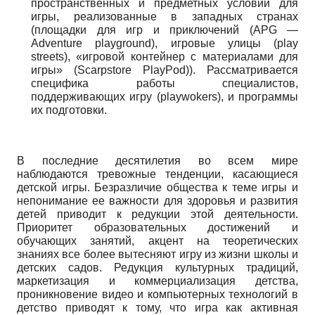
пространственных и предметных условий для
игры, реализованные в западных странах
(площадки для игр и приключений
(
APG
—
Adventure
playground
),
игровые улицы
(
play
streets
),
«игровой контейнер
c
материалами для
игры»
(
Scarpstore
PlayPod
)).
Рассматривается
специфика работы специалистов,
поддерживающих игру
(
playwokers
),
и программы
их подготовки.
В последние десятилетия во всем мире
наблюдаются тревожные тенденции, касающиеся
детской игры. Безразличие общества к теме игры и
непонимание ее важности для здоровья и развития
детей приводит к редукции этой деятельности.
Приоритет образовательных достижений и
обучающих занятий, акцент на теоретических
знаниях все более вытесняют игру из жизни школы и
детских садов. Редукция культурных традиций,
маркетизация и коммерциализация детства,
проникновение видео и компьютерных технологий в
детство приводят к тому, что игра как активная