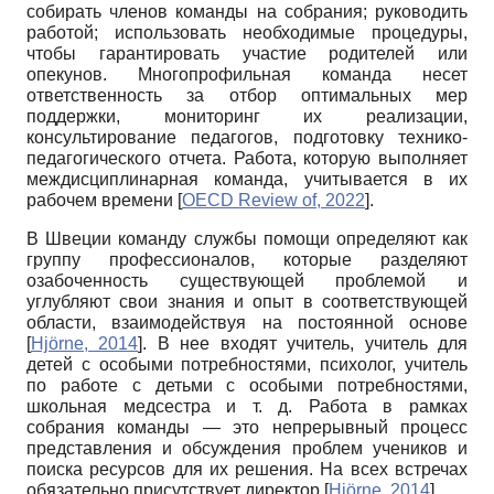
собирать членов команды на собрания; руководить
работой; использовать необходимые процедуры,
чтобы гарантировать участие родителей или
опекунов. Многопрофильная команда несет
ответственность за отбор оптимальных мер
поддержки, мониторинг их реализации,
консультирование педагогов, подготовку технико-
педагогического отчета. Работа, которую выполняет
междисциплинарная команда, учитывается в их
рабочем времени
[
OECD Review of, 2022
]
.
В Швеции команду службы помощи определяют как
группу профессионалов, которые разделяют
озабоченность существующей проблемой и
углубляют свои знания и опыт в соответствующей
области, взаимодействуя на постоянной основе
[
Hjörne, 2014
]
. В нее входят учитель, учитель для
детей с особыми потребностями, психолог, учитель
по работе с детьми с особыми потребностями,
школьная медсестра и т. д. Работа в рамках
собрания команды — это непрерывный процесс
представления и обсуждения проблем учеников и
поиска ресурсов для их решения. На всех встречах
обязательно присутствует директор
[
Hjörne, 2014
]
.