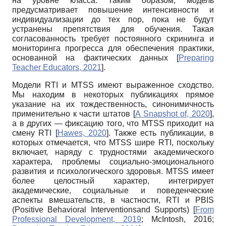
на уровне класса. Таким образом, модель
предусматривает повышение интенсивности и
индивидуализации до тех пор, пока не будут
устранены препятствия для обучения. Такая
согласованность требует постоянного скрининга и
мониторинга прогресса для обеспечения практики,
основанной на фактических данных
[
Preparing
Teacher Educators, 2021
]
.
Модели RTI и MTSS имеют выраженное сходство.
Мы находим в некоторых публикациях прямое
указание на их тождественность, синонимичность
применительно к части штатов
[
A Snapshot of, 2020
]
,
а в других — фиксацию того, что MTSS приходит на
смену RTI
[
Hawes, 2020
]
. Также есть публикации, в
которых отмечается, что MTSS шире RTI, поскольку
включает, наряду с трудностями академического
характера, проблемы социально-эмоционального
развития и психологического здоровья. MTSS имеет
более целостный характер, интегрирует
академические, социальные и поведенческие
аспекты вмешательств, в частности, RTI и PBIS
(Positive Behavioral Interventionsand Supports)
[
From
Professional Development, 2019
;
McIntosh, 2016
;