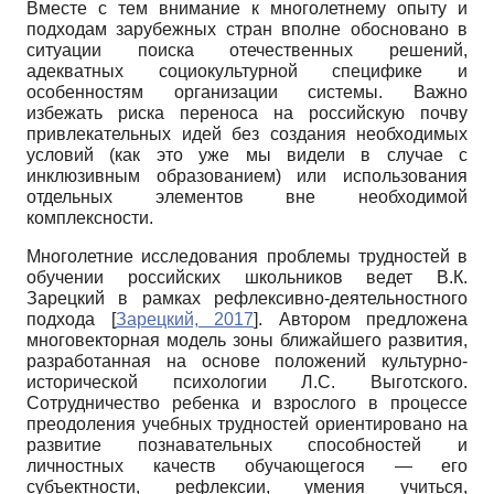
Вместе с тем внимание к многолетнему опыту и
подходам зарубежных стран вполне обосновано в
ситуации поиска отечественных решений,
адекватных социокультурной специфике и
особенностям организации системы. Важно
избежать риска переноса на российскую почву
привлекательных идей без создания необходимых
условий (как это уже мы видели в случае с
инклюзивным образованием) или использования
отдельных элементов вне необходимой
комплексности.
Многолетние исследования проблемы трудностей в
обучении российских школьников ведет В.К.
Зарецкий в рамках рефлексивно-деятельностного
подхода
[
Зарецкий, 2017
]
. Автором предложена
многовекторная модель зоны ближайшего развития,
разработанная на основе положений культурно-
исторической психологии Л.С. Выготского.
Сотрудничество ребенка и взрослого в процессе
преодоления учебных трудностей ориентировано на
развитие познавательных способностей и
личностных качеств обучающегося — его
субъектности, рефлексии, умения учиться,