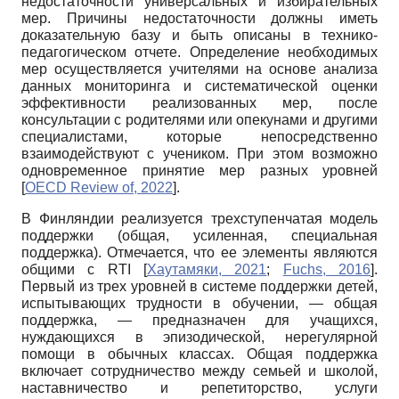
недостаточности универсальных и избирательных
мер. Причины недостаточности должны иметь
доказательную базу и быть описаны в технико-
педагогическом отчете. Определение необходимых
мер осуществляется учителями на основе анализа
данных мониторинга и систематической оценки
эффективности реализованных мер, после
консультации с родителями или опекунами и другими
специалистами, которые непосредственно
взаимодействуют с учеником. При этом возможно
одновременное принятие мер разных уровней
[
OECD Review of, 2022
]
.
В Финляндии реализуется трехступенчатая модель
поддержки (общая, усиленная, специальная
поддержка). Отмечается, что ее элементы являются
общими c RTI
[
Хаутамяки, 2021
;
Fuchs, 2016
]
.
Первый из трех уровней в системе поддержки детей,
испытывающих трудности в обучении, — общая
поддержка, — предназначен для учащихся,
нуждающихся в эпизодической, нерегулярной
помощи в обычных классах. Общая поддержка
включает сотрудничество между семьей и школой,
наставничество и репетиторство, услуги