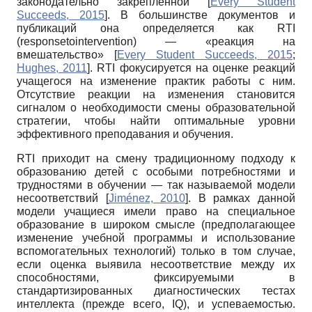
законодательно закрепленной
[
Every Student
Succeeds, 2015
]
. В большинстве документов и
публикаций она определяется как RTI
(responsetointervention) — «реакция на
вмешательство»
[
Every Student Succeeds, 2015
;
Hughes, 2011
]
. RTI фокусируется на оценке реакций
учащегося на изменение практик работы с ним.
Отсутствие реакции на изменения становится
сигналом о необходимости смены образовательной
стратегии, чтобы найти оптимальные уровни
эффективного преподавания и обучения.
RTI приходит на смену традиционному подходу к
образованию детей с особыми потребностями и
трудностями в обучении — так называемой модели
несоответствий
[
Jiménez, 2010
]
. В рамках данной
модели учащиеся имели право на специальное
образование в широком смысле (предполагающее
изменение учебной программы и использование
вспомогательных технологий) только в том случае,
если оценка выявила несоответствие между их
способностями, фиксируемыми в
стандартизированных диагностических тестах
интеллекта (прежде всего, IQ), и успеваемостью.