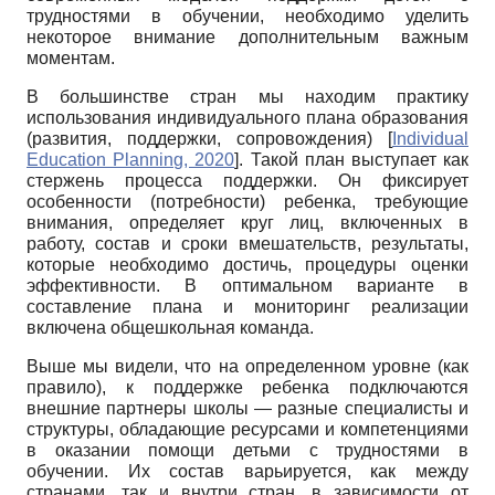
трудностями в обучении, необходимо уделить
некоторое внимание дополнительным важным
моментам.
В большинстве стран мы находим практику
использования индивидуального плана образования
(развития, поддержки, сопровождения)
[
Individual
Education Planning, 2020
]
. Такой план выступает как
стержень процесса поддержки. Он фиксирует
особенности (потребности) ребенка, требующие
внимания, определяет круг лиц, включенных в
работу, состав и сроки вмешательств, результаты,
которые необходимо достичь, процедуры оценки
эффективности. В оптимальном варианте в
составление плана и мониторинг реализации
включена общешкольная команда.
Выше мы видели, что на определенном уровне (как
правило), к поддержке ребенка подключаются
внешние партнеры школы — разные специалисты и
структуры, обладающие ресурсами и компетенциями
в оказании помощи детьми с трудностями в
обучении. Их состав варьируется, как между
странами, так и внутри стран, в зависимости от