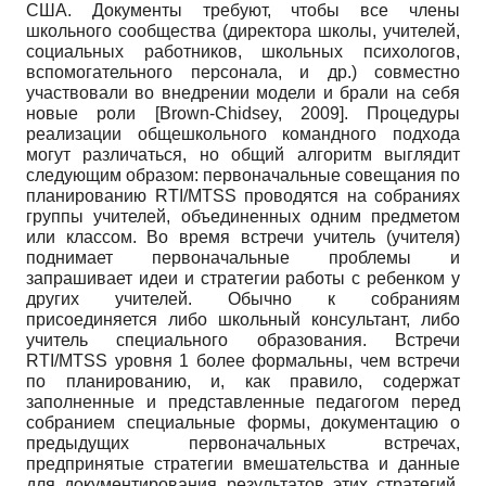
США. Документы требуют, чтобы все члены
школьного сообщества (директора школы, учителей,
социальных работников, школьных психологов,
вспомогательного персонала, и др.) совместно
участвовали во внедрении модели и брали на себя
новые роли
[
Brown-Chidsey, 2009
]
. Процедуры
реализации общешкольного командного подхода
могут различаться, но общий алгоритм выглядит
следующим образом: первоначальные совещания по
планированию RTI/MTSS проводятся на собраниях
группы учителей, объединенных одним предметом
или классом. Во время встречи учитель (учителя)
поднимает первоначальные проблемы и
запрашивает идеи и стратегии работы с ребенком у
других учителей. Обычно к собраниям
присоединяется либо школьный консультант, либо
учитель специального образования. Встречи
RTI/MTSS уровня 1 более формальны, чем встречи
по планированию, и, как правило, содержат
заполненные и представленные педагогом перед
собранием специальные формы, документацию о
предыдущих первоначальных встречах,
предпринятые стратегии вмешательства и данные
для документирования результатов этих стратегий.