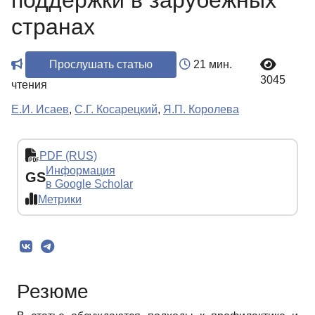
поддержки в зарубежных
странах
Прослушать статью
21 мин.
3045
чтения
Е.И. Исаев
,
С.Г. Косарецкий
,
Я.П. Королева
PDF (RUS)
Информация
GS
в Google Scholar
Метрики
Резюме