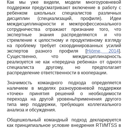
Как мы уже видели, модели многоуровневой
поддержки предусматривают включение в работу с
ребенком школьных специалистов различных
дисциплин (специализаций, профиля). Идеи
междисциплинарности и межпрофессионального
сотрудничества отражают признание того, что
экспертные знания распределяются и что
стремление к целостному и продуктивному взгляду
на проблему требует скоординированных усилий
экспертов разного профиля
[
Hjörne, 2014
]
.
Существенно, что междисциплинарность
реализуется не как «передача ребенка» от одного
специалиста другому, но предполагает
распределение ответственности в кооперации.
Значимость командного подхода определяется
наличием в моделях разноуровневой поддержки
«точек» принятия решений о необходимости
перехода на другой уровень/применения другого
типа мер поддержки, требующих коллегиального
анализа и обсуждения.
Общешкольный командный подход декларируется
как принципиальное условие внедрения RTI/MTSS в