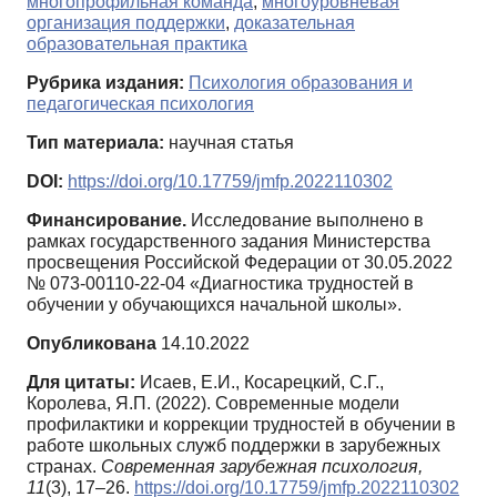
многопрофильная команда
,
многоуровневая
организация поддержки
,
доказательная
образовательная практика
Рубрика издания:
Психология образования и
педагогическая психология
Тип материала:
научная статья
DOI:
https://doi.org/10.17759/jmfp.2022110302
Финансирование.
Исследование выполнено в
рамках государственного задания Министерства
просвещения Российской Федерации от 30.05.2022
№ 073-00110-22-04 «Диагностика трудностей в
обучении у обучающихся начальной школы».
Опубликована
14.10.2022
Для цитаты:
Исаев, Е.И., Косарецкий, С.Г.,
Королева, Я.П. (2022). Современные модели
профилактики и коррекции трудностей в обучении в
работе школьных служб поддержки в зарубежных
странах.
Современная зарубежная психология,
11
(3), 17–26.
https://doi.org/10.17759/jmfp.2022110302