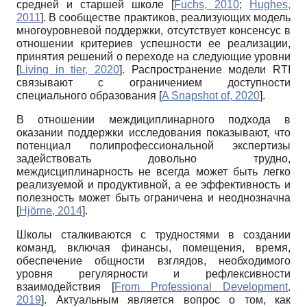
средней и старшей школе
[
Fuchs, 2010
;
Hughes,
2011
]
. В сообществе практиков, реализующих модель
многоуровневой поддержки, отсутствует консенсус в
отношении критериев успешности ее реализации,
принятия решений о переходе на следующие уровни
[
Living in tier, 2020
]
. Распространение модели RTI
связывают с ограничением доступности
специального образования
[
A Snapshot of, 2020
]
.
В отношении междициплинарного подхода в
оказании поддержки исследования показывают, что
потенциал полипрофессиональной экспертизы
задействовать довольно трудно,
междисциплинарность не всегда может быть легко
реализуемой и продуктивной, а ее эффективность и
полезность может быть ограничена и неоднозначна
[
Hjörne, 2014
]
.
Школы сталкиваются с трудностями в создании
команд, включая финансы, помещения, время,
обеспечение общности взглядов, необходимого
уровня регулярности и рефлексивности
взаимодействия
[
From Professional Development,
2019
]
. Актуальным является вопрос о том, как