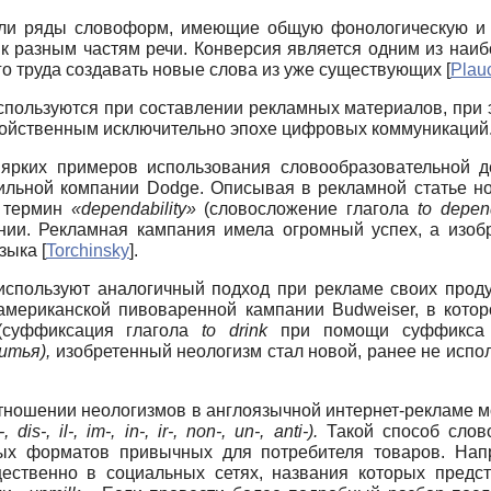
или ряды словоформ, имеющие общую фонологическую и 
 к разным частям речи. Конверсия является одним из наи
ого труда создавать новые слова из уже существующих
[
Plau
спользуются при составлении рекламных материалов, при 
войственным исключительно эпохе цифровых коммуникаций
ярких примеров использования словообразовательной 
ильной компании Dodge. Описывая в рекламной статье но
е термин
«dependability»
(словосложение глагола
to depen
ании. Рекламная кампания имела огромный успех, а изоб
языка
[
Torchinsky
]
.
спользуют аналогичный подход при рекламе своих проду
мериканской пивоваренной кампании Budweiser, в которо
суффиксация глагола
to drink
при помощи суффикс
итья),
изобретенный неологизм стал новой, ранее не испо
отношении неологизмов в англоязычной интернет-рекламе 
-, dis-, il-, im-, in-, ir-, non-, un-, anti-).
Такой способ слов
ых форматов привычных для потребителя товаров. Нап
ественно в социальных сетях, названия которых предс