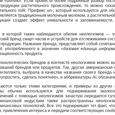
ли
«unmilk».
Если провести более подробный разбор после
родукции растительного происхождения, то можно сказат
ительного
milk
. Префикс un-, который используется для об
 является традиционным молочным молоком, а растительно
укция создает эффект уникальности и запоминаемости,
 в которой также наблюдается обилие неологизмов — эт
кий бренд смарт-часов и устройств для отслеживания со
продукции. Название бренда, представляет собой сочетан
it
, употребленного в значении
«базовая единица информ
вационность продукта.
ехнологических брендов в контексте неологизмов можно 
нований брендов или продуктов. Так, другая американская
интеллекта, выбрала в качестве названия своего бренда
«упростить, сделать понятнее», и аббревиатуры
AI
, обознач
аются только этими категориями, и примеры из других 
мы обычно используются для подчеркивания экологи
лечений с помощью неологизмов зачастую передается сут
инансовой индустрии также распространены неологиз
нансовых технологий. Все это подчеркивает тот факт, чт
я, привлечения интереса и передачи соответствующих сооб