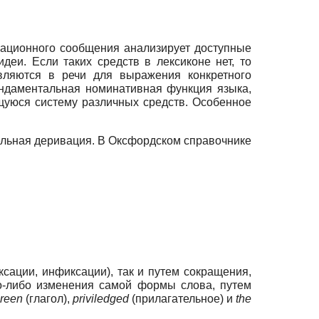
ационного сообщения анализирует доступные
еи. Если таких средств в лексиконе нет, то
вляются в речи для выражения конкретного
ндаментальная номинативная функция языка,
щуюся систему различных средств. Особенное
льная деривация. В Оксфордском справочнике
ации, инфиксации), так и путем сокращения,
о-либо изменения самой формы слова, путем
green
(глагол),
priviledged
(прилагательное) и
the