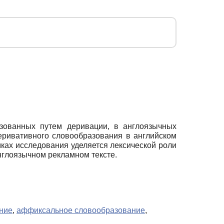
азованных путем деривации, в англоязычных
ривативного словообразования в английском
ках исследования уделяется лексической роли
нглоязычном рекламном тексте.
ние
,
аффиксальное словообразование
,