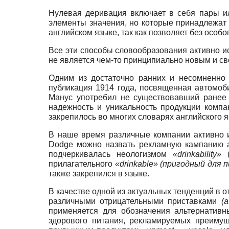
Нулевая деривация включает в себя пары 
элементы значения, но которые принадлежат
английском языке, так как позволяет без особ
Все эти способы словообразования активно и
не является чем-то принципиально новым и с
Одним из достаточно ранних и несомненно 
публикация 1914 года, посвященная автомоб
Манус употребил не существовавший ране
надежность и уникальность продукции комп
закрепилось во многих словарях английского 
В наше время различные компании активно и
Dodge можно назвать рекламную кампанию а
подчеркивалась неологизмом
«drinkability»
(
прилагательного
«drinkable» (пригодный для п
также закрепился в языке.
В качестве одной из актуальных тенденций в 
различными отрицательными приставками
(a
применяется для обозначения альтернативн
здорового питания, рекламируемых преимущ