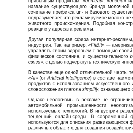
привычным продуктам:
«unmeat», «uncola»
и
название существующего бренда молочной п
сочетание префикса un- и базового существ
подразумевает, что рекламируемое молоко не
животного происхождения. Подобная констр
реакцию у адресата рекламы.
Другая популярная сфера интернет-рекламы,
индустрия. Так, например,
«FitBit»
— американс
управлять своим здоровьем с помощью своей 
физическое состояние, и существительного
b
связи»
, с целью подчеркнуть техническую инно
В качестве еще одной отличительной черты т
«AI»
(от
Artificial Intelligence
) в составе наиме
продуктов с использованием искусственного 
словосложения глагола
simplify
, означающего 
Однако неологизмы в рекламе не ограничив
автомобильной промышленности неологиз
используемых технологий. В индустрии разв
тенденций онлайн-среды. В современной ф
используются для описания развивающихся фи
различных областях, для создания воздействи