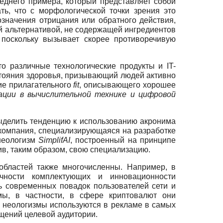
днего примера, который представляет собой
ь, что с морфологической точки зрения это
означения отрицания или обратного действия,
й альтернативой, не содержащей ингредиентов
 поскольку вызывает скорее противоречивую
о различные технологические продукты и IT-
стояния здоровья, призывающий людей активно
ие прилагательного
fit
, описывающего хорошее
ации в вычислительной технике и цифровой
выделить тенденцию к использованию акронима
 компания, специализирующаяся на разработке
 неологизм
SimplifAI
, построенный на принципе
ив, таким образом, свою специализацию.
областей также многочисленны. Например, в
чности комплектующих и инновационности
ь современных повадок пользователей сети и
мы, в частности, в сфере криптовалют они
о неологизмы используются в рекламе в самых
щений целевой аудитории.