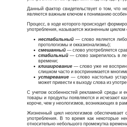
Данный фактор свидетельствует о том, что 
являются важным ключом к пониманию особенн
Процесс, в ходе которого происходит формиров
употребления, называется жизненным циклом с
нестабильный
— слово является либо 
протологизмы и окказионализмы);
смешанный
— слово употребляется срав
стабильный
— слово закрепилось в лек
времени;
клиширование
— слово уже не восприни
слишком часто и воспринимается многими
устаревание
— слово настолько устар
может привести к выходу слова из употре
С учетом особенностей рекламной среды и е
товары и продукты появляются и исчезают ка
короче, чем у неологизмов, возникающих в ра
Жизненный цикл неологизмов обеспечивает ос
употребления. В то время как некоторые не
относительно небольшого промежутка времени