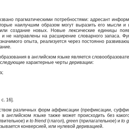
ызвано прагматическими потребностями: адресант информ
оторые наилучшим образом могут выразить его мысли и ид
или создание новых. Новые лексические единицы поя
ы и не направлены на расширение словарного запаса. Фу
значимого опыта, реализуется через постоянно развиваю
ание.
бразования в английском языке является словообразовате
 следующие характерные черты деривации:
а;
, с. 16]
.
ством различных форм аффиксации (префиксации, суффикс
 в английском языке также может происходить без каког
твительное) и
to friend
(глагол),
green
(прилагательное) и
to 
азывается конверсией, или нулевой деривацией.