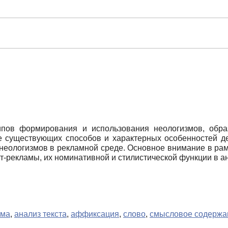
ипов формирования и использования неологизмов, обр
е существующих способов и характерных особенностей де
еологизмов в рекламной среде. Основное внимание в рам
т-рекламы, их номинативной и стилистической функции в а
ама
,
анализ текста
,
аффиксация
,
слово
,
смысловое содержа