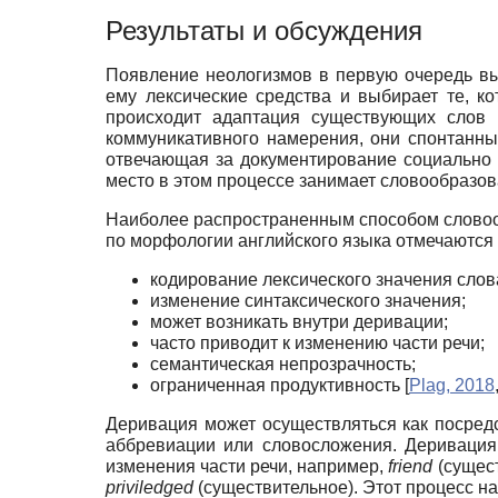
Результаты и обсуждения
Появление неологизмов в первую очередь в
ему лексические средства и выбирает те, к
происходит адаптация существующих слов 
коммуникативного намерения, они спонтанн
отвечающая за документирование социально 
место в этом процессе занимает словообразов
Наиболее распространенным способом словоо
по морфологии английского языка отмечаются
кодирование лексического значения слов
изменение синтаксического значения;
может возникать внутри деривации;
часто приводит к изменению части речи;
семантическая непрозрачность;
ограниченная продуктивность
[
Plag, 2018
Деривация может осуществляться как посред
аббревиации или словосложения. Деривация
изменения части речи, например,
friend
(сущес
priviledged
(существительное). Этот процесс н