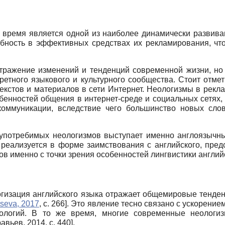
е время является одной из наиболее динамически развив
ребность в эффективных средствах их рекламирования, чт
отражение изменений и тенденций современной жизни, но
етного языкового и культурного сообщества. Стоит отмет
екстов и материалов в сети Интернет. Неологизмы в рекл
обенностей общения в интернет-среде и социальных сетях,
оммуникации, вследствие чего большинство новых слов
употребимых неологизмов выступает именно англоязычны
 реализуется в форме заимствования с английского, пре
 именно с точки зрения особенностей лингвистики английс
огизация английского языка отражает общемировые тенден
seva, 2017
, с. 266]
. Это явление тесно связано с ускорение
ологий. В то же время, многие современные неологиз
авьев, 2014
, с. 440]
.