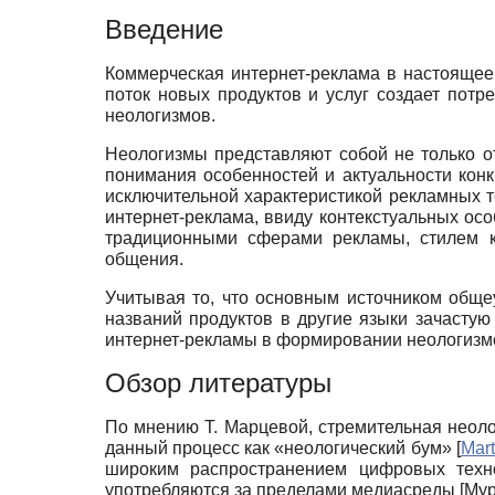
Введение
Коммерческая интернет-реклама в настояще
поток новых продуктов и услуг создает пот
неологизмов.
Неологизмы представляют собой не только 
понимания особенностей и актуальности конкр
исключительной характеристикой рекламных т
интернет-реклама, ввиду контекстуальных ос
традиционными сферами рекламы, стилем к
общения.
Учитывая то, что основным источником обще
названий продуктов в другие языки зачастую
интернет-рекламы в формировании неологизмов
Обзор литературы
По мнению Т. Марцевой, стремительная неол
данный процесс как «неологический бум»
[
Mart
широким распространением цифровых техн
употребляются за пределами медиасреды
[
Мур