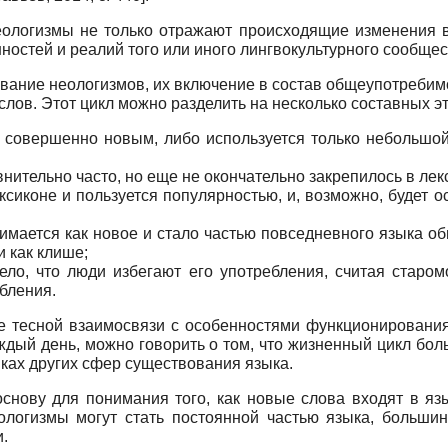
неологизмы не только отражают происходящие изменения 
остей и реалий того или иного лингвокультурного сообщес
ание неологизмов, их включение в состав общеупотребимой
лов. Этот цикл можно разделить на несколько составных э
совершенно новым, либо используется только небольшой 
нительно часто, но еще не окончательно закрепилось в лек
сиконе и пользуется популярностью, и, возможно, будет 
мается как новое и стало частью повседневного языка общ
 как клише;
ело, что люди избегают его употребления, считая стар
бления.
е тесной взаимосвязи с особенностями функционирования
ждый день, можно говорить о том, что жизненный цикл бо
мках других сфер существования языка.
нову для понимания того, как новые слова входят в язы
ологизмы могут стать постоянной частью языка, больши
.