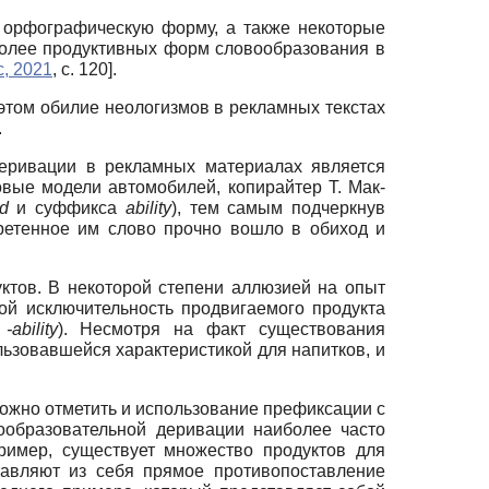
орфографическую форму, а также некоторые
более продуктивных форм словообразования в
c, 2021
, с. 120]
.
этом обилие неологизмов в рекламных текстах
.
деривации в рекламных материалах является
вые модели автомобилей, копирайтер Т. Мак-
d
и суффикса
ability
), тем самым подчеркнув
ретенное им слово прочно вошло в обиход и
ктов. В некоторой степени аллюзией на опыт
й исключительность продвигаемого продукта
а
-ability
). Несмотря на факт существования
льзовавшейся характеристикой для напитков, и
можно отметить и использование префиксации с
ообразовательной деривации наиболее часто
ример, существует множество продуктов для
тавляют из себя прямое противопоставление