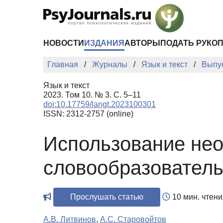
Перейти к основному содержанию
НОВОСТИ
ИЗДАНИЯ
АВТОРЫ
ПОДАТЬ РУКО
Главная
Журналы
Язык и текст
Выпу
Язык и текст
2023. Том 10. № 3. С. 5–11
doi:10.17759/langt.2023100301
ISSN: 2312-2757 (online)
Использование нео
словообразователь
Прослушать статью
10 мин. чтени
А.В. Литвинов
,
А.С. Старовойтов