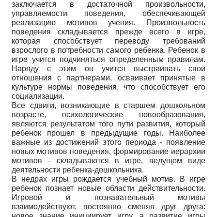
заключается в достаточной произвольности,
управляемости поведения, обеспечивающей
реализацию мотивов учения. Произвольность
поведения складывается прежде всего в игре,
которая способствует переводу требований
взрослого в потребности самого ребенка. Ребенок в
игре учится подчиняться определенным правилам.
Наряду с этим он учится выстраивать свои
отношения с партнерами, осваивает принятые в
культуре нормы поведения, что способствует его
социализации.
Все сдвиги, возникающие в старшем дошкольном
возрасте, психологические новообразования,
являются результатом того пути развития, который
ребенок прошел в предыдущие годы. Наиболее
важные из достижений этого периода - появление
новых мотивов поведения, формирование иерархии
мотивов - складываются в игре, ведущем виде
деятельности ребенка-дошкольника.
В недрах игры рождается учебный мотив. В игре
ребенок познает новые области действительности.
Игровой и познавательный мотивы
взаимодействуют, постоянно сменяя друг друга:
новое знание инициирует игру, а развитие игры