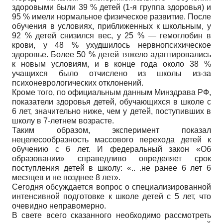
здоровыми были 39 % детей (1-я группа здоровья) и
95 % имели нормальное физическое развитие. После
обучения в условиях, приближенных к школьным, у
92 % детей снизился вес, у 25 % — гемоглобин в
крови, у 48 % ухудшилось нервнопсихическое
здоровье. Более 50 % детей тяжело адаптировались
к новым условиям, и в конце года около 38 %
учащихся было отчислено из школы из-за
психоневрологических отклонений.
Кроме того, по официальным данным Минздрава РФ,
показатели здоровья детей, обучающихся в школе с
6 лет, значительно ниже, чем у детей, поступивших в
школу в 7-летнем возрасте.
Таким образом, эксперимент показал
нецелесообразность массового перехода детей к
обучению с 6 лет. И федеральный закон «Об
образовании» справедливо определяет срок
поступления детей в школу: «.. .не ранее 6 лет 6
месяцев и не позднее 8 лет».
Сегодня обсуждается вопрос о специализированной
интенсивной подготовке к школе детей с 5 лет, что
очевидно неправомерно.
В свете всего сказанного необходимо рассмотреть