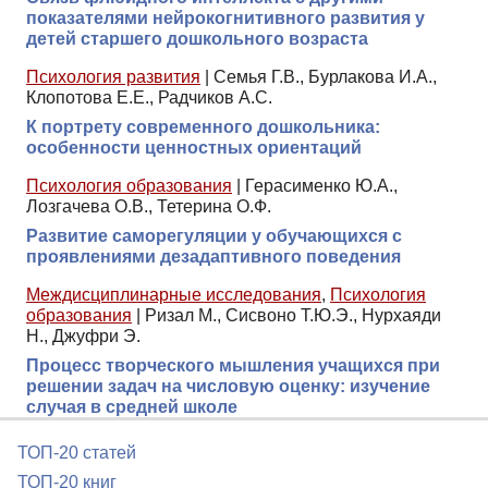
показателями нейрокогнитивного развития у
детей старшего дошкольного возраста
Психология развития
|
Семья Г.В., Бурлакова И.А.,
Клопотова Е.Е., Радчиков А.С.
К портрету современного дошкольника:
особенности ценностных ориентаций
Психология образования
|
Герасименко Ю.А.,
Лозгачева О.В., Тетерина О.Ф.
Развитие саморегуляции у обучающихся с
проявлениями дезадаптивного поведения
Междисциплинарные исследования
,
Психология
образования
|
Ризал М., Сисвоно Т.Ю.Э., Нурхаяди
Н., Джуфри Э.
Процесс творческого мышления учащихся при
решении задач на числовую оценку: изучение
случая в средней школе
ТОП-20 статей
ТОП-20 книг