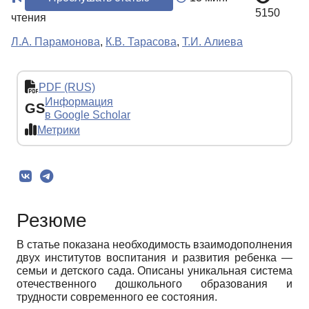
5150
чтения
Л.А. Парамонова
,
К.В. Тарасова
,
Т.И. Алиева
PDF (RUS)
Информация
GS
в Google Scholar
Метрики
Резюме
В статье показана необходимость взаимодополнения
двух институтов воспитания и развития ребенка —
семьи и детского сада. Описаны уникальная система
отечественного дошкольного образования и
трудности современного ее состояния.