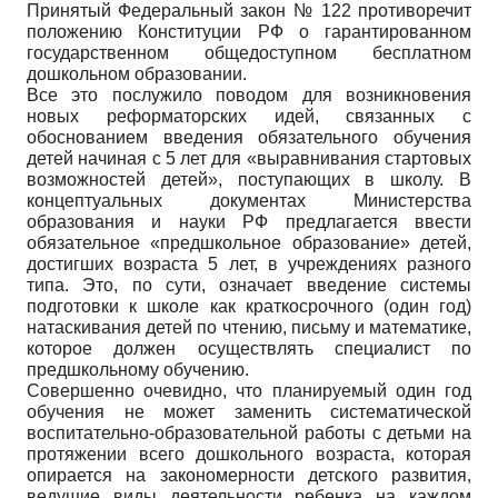
Принятый Федеральный закон № 122 противоречит
положению Конституции РФ о гарантированном
государственном общедоступном бесплатном
дошкольном образовании.
Все это послужило поводом для возникновения
новых реформаторских идей, связанных с
обоснованием введения обязательного обучения
детей начиная с 5 лет для «выравнивания стартовых
возможностей детей», поступающих в школу. В
концептуальных документах Министерства
образования и науки РФ предлагается ввести
обязательное «предшкольное образование» детей,
достигших возраста 5 лет, в учреждениях разного
типа. Это, по сути, означает введение системы
подготовки к школе как краткосрочного (один год)
натаскивания детей по чтению, письму и математике,
которое должен осуществлять специалист по
предшкольному обучению.
Совершенно очевидно, что планируемый один год
обучения не может заменить систематической
воспитательно-образовательной работы с детьми на
протяжении всего дошкольного возраста, которая
опирается на закономерности детского развития,
ведущие виды деятельности ребенка на каждом