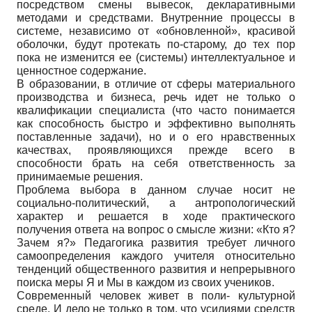
посредством смены вывесок, декларативными
методами и средствами. Внутренние процессы в
системе, независимо от «обновленной», красивой
оболочки, будут протекать по-старому, до тех пор
пока не изменится ее (системы) интеллектуальное и
ценностное содержание.
В образовании, в отличие от сферы материального
производства и бизнеса, речь идет не только о
квалификации специалиста (что часто понимается
как способность быстро и эффективно выполнять
поставленные задачи), но и о его нравственных
качествах, проявляющихся прежде всего в
способности брать на себя ответственность за
принимаемые решения.
Проблема выбора в данном случае носит не
социально-политический, а антропологический
характер и решается в ходе практического
получения ответа на вопрос о смысле жизни: «Кто я?
Зачем я?» Педагогика развития требует личного
самоопределения каждого учителя относительно
тенденций общественного развития и непрерывного
поиска меры Я и Мы в каждом из своих учеников.
Современный человек живет в поли- культурной
среде. И дело не только в том, что усилиями средств