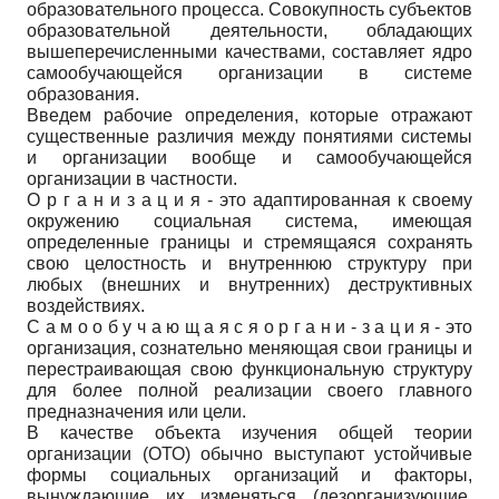
образовательного процесса. Совокупность субъектов
образовательной деятельности, обладающих
вышеперечисленными качествами, составляет ядро
самообучающейся организации в системе
образования.
Введем рабочие определения, которые отражают
существенные различия между понятиями системы
и организации вообще и самообучающейся
организации в частности.
О р г а н и з а ц и я - это адаптированная к своему
окружению социальная система, имеющая
определенные границы и стремящаяся сохранять
свою целостность и внутреннюю структуру при
любых (внешних и внутренних) деструктивных
воздействиях.
С а м о о б у ч а ю щ а я с я о р г а н и - з а ц и я - это
организация, сознательно меняющая свои границы и
перестраивающая свою функциональную структуру
для более полной реализации своего главного
предназначения или цели.
В качестве объекта изучения общей теории
организации (ОТО) обычно выступают устойчивые
формы социальных организаций и факторы,
вынуждающие их изменяться (дезорганизующие,