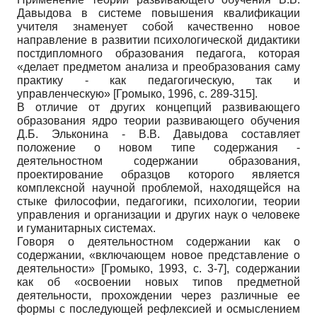
Давыдова в системе повышения квалификации
учителя знаменует собой качественно новое
направление в развитии психологической дидактики
постдипломного образования педагога, которая
«делает предметом анализа и преобразования саму
практику - как педагогическую, так и
управленческую»
[
Громыко, 1996
, с. 289-315]
.
В отличие от других концепций развивающего
образования ядро теории развивающего обучения
Д.Б. Эльконина - В.В. Давыдова составляет
положение о новом типе содержания -
деятельностном содержании образования,
проектирование образцов которого является
комплексной научной проблемой, находящейся на
стыке философии, педагогики, психологии, теории
управления и организации и других наук о человеке
и гуманитарных системах.
Говоря о деятельностном содержании как о
содержании, «включающем новое представление о
деятельности»
[
Громыко, 1993
, с. 3-7]
, содержании
как об «освоении новых типов предметной
деятельности, прохождении через различные ее
формы с последующей рефлексией и осмыслением