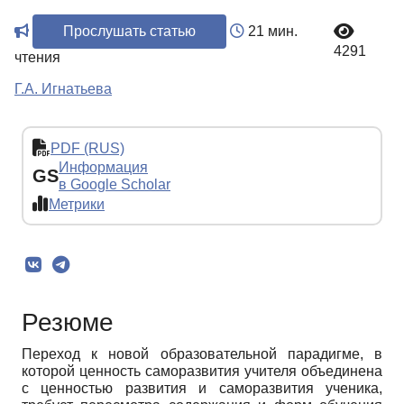
Прослушать статью
21 мин.
4291
чтения
Г.А. Игнатьева
PDF (RUS)
Информация
GS
в Google Scholar
Метрики
Резюме
Переход к новой образовательной парадигме, в
которой ценность саморазвития учителя объединена
с ценностью развития и саморазвития ученика,