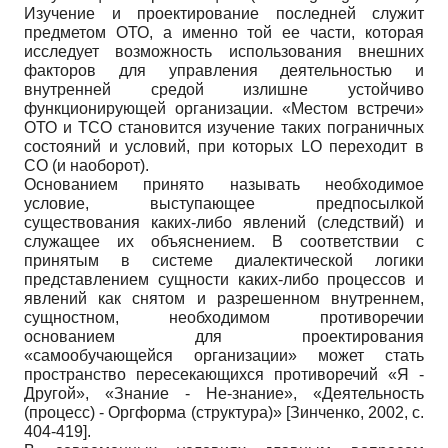
Изучение и проектирование последней служит
предметом ОТО, а именно той ее части, которая
исследует возможность использования внешних
факторов для управления деятельностью и
внутренней средой излишне устойчиво
функционирующей организации. «Местом встречи»
ОТО и ТСО становится изучение таких пограничных
состояний и условий, при которых LO переходит в
СО (и наоборот).
Основанием принято называть необходимое
условие, выступающее предпосылкой
существования каких-либо явлений (следствий) и
служащее их объяснением. В соответствии с
принятым в системе диалектической логики
представлением сущности каких-либо процессов и
явлений как снятом и разрешенном внутреннем,
сущностном, необходимом противоречии
основанием для проектирования
«самообучающейся организации» может стать
пространство пересекающихся противоречий «Я -
Другой», «Знание - Не-знание», «Деятельность
(процесс) - Оргформа (структура)»
[
Зинченко, 2002
, с.
404-419]
.