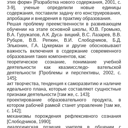
этих форм»
[
Разработка нового содержания, 2001
, с.
3-9]
, ученые определили новые единицы
содержания, поставили задачу его конструирования,
апробации и внедрения в практику образования.
Решая проблему преемственности в развивающем
обучении на этапе основной школы, Ю.В. Громыко,
В.А. Гуружапов, А.К. Дуса- вицкий, В.С. Лазарев, В.В.
Рубцов, В.В. Репкин, В.И. Слободчиков, Б.Д.
Эльконин, Г.А. Цукерман и другие обосновывают
важность включения в содержание современного
образования таких компонентов, как:
теоретическое сознание, понимание учебной
деятельности как квазиисследо- вательской
деятельности
[
Проблемы и перспективы, 2002
, с.
145]
;
акт творчества, тенденция к саморазвитию и наличие
идеального плана, которые составляют сущностные
признаки деятельности [там же, с. 143];
проектирование образовательного продукта, в
котором рабочей рамкой станет управление [там же,
с. 142];
механизмы порождения рефлексивного сознания
[
Слободчиков, 1990
]
;
диалогическая позиция учителя в общении с