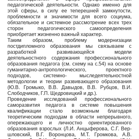
педагогической деятельности. Однако именно для
этой сферы, в силу ее теперешней замкнутости,
проблемности и значимости для всего социума,
обязательное и системное рассмотрение всех трех
сторон педагогического самоопределения
приобретает жизненно важный характер.
Таким образом, проблему модернизации
постдипломного образования мы связываем с
разработкой развивающейся модели
деятельностного содержания профессионального
образования педагога (см. схему на с.54) на основе
гуманитарно-антропологического, проектного
подходов, системно- мыследеятельностной
методологии и теории развивающего образования
(Ю.В. Громыко, В.В. Давыдов, В.В. Рубцов, В.И.
Слободчиков, Г.П. Щедровицкий и др.).
Проведение исследований профессионального
саморазвития педагога в системе повышения
квалификации стало возможным благодаря
теоретическим подходам в области непрерывного,
опережающего и личностно ориентированного
образования взрослых (Л.И. Анцыферова, С.Г. Вер-
шловский, В.Г. Воронцова, М.Т. Громкова, А.В.