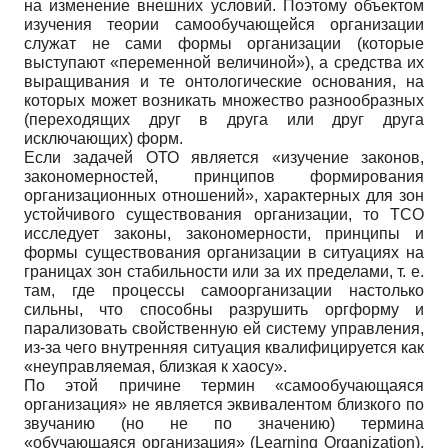
на изменение внешних условий. Поэтому объектом
изучения теории самообучающейся организации
служат не сами формы организации (которые
выступают «переменной величиной»), а средства их
выращивания и те онтологические основания, на
которых может возникать множество разнообразных
(переходящих друг в друга или друг друга
исключающих) форм.
Если задачей ОТО является «изучение законов,
закономерностей, принципов формирования
организационных отношений», характерных для зон
устойчивого существования организации, то ТСО
исследует законы, закономерности, принципы и
формы существования организации в ситуациях на
границах зон стабильности или за их пределами, т. е.
там, где процессы самоорганизации настолько
сильны, что способны разрушить оргформу и
парализовать свойственную ей систему управления,
из-за чего внутренняя ситуация квалифицируется как
«неуправляемая, близкая к хаосу».
По этой причине термин «самообучающаяся
организация» не является эквивалентом близкого по
звучанию (но не по значению) термина
«обучающаяся организация» (Learning Organization).