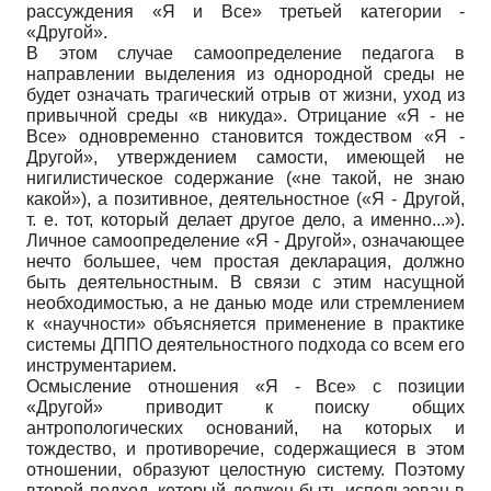
рассуждения «Я и Все» третьей категории -
«Другой».
В этом случае самоопределение педагога в
направлении выделения из однородной среды не
будет означать трагический отрыв от жизни, уход из
привычной среды «в никуда». Отрицание «Я - не
Все» одновременно становится тождеством «Я -
Другой», утверждением самости, имеющей не
нигилистическое содержание («не такой, не знаю
какой»), а позитивное, деятельностное («Я - Другой,
т. е. тот, который делает другое дело, а именно...»).
Личное самоопределение «Я - Другой», означающее
нечто большее, чем простая декларация, должно
быть деятельностным. В связи с этим насущной
необходимостью, а не данью моде или стремлением
к «научности» объясняется применение в практике
системы ДППО деятельностного подхода со всем его
инструментарием.
Осмысление отношения «Я - Все» с позиции
«Другой» приводит к поиску общих
антропологических оснований, на которых и
тождество, и противоречие, содержащиеся в этом
отношении, образуют целостную систему. Поэтому
второй подход, который должен быть использован в