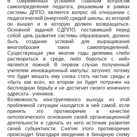
В современных условиях главным вопросом
самоопределения педагога, решаемым в рамках
системы ДППО, является вопрос об отношении с
педагогической (инертной) средой школы, из которой
он вышел и в которую должен возвращаться.
Основной задачей СДППО, поставившей перед
собой цель развития системы образования, должно
быть создание условий для выращивания
многообразия таких самоопределений.
Существующая уже многие годы дилемма «либо
раствориться в среде, либо бороться с ней»
является ложной. В первом случае полученный
учителем инновационный импульс затухнет, потому
что будет мешать ему снова стать частью среды и
«быть как все», во втором он будет потрачен на
бесплодную борьбу и не достигнет своего конечного
адресата - учеников.
Возможность конструктивного выхода из этой
проблемной ситуации находится в ней самой, если
принять это противоречие в качестве
онтологического основания своей организационной
деятельности и сделать из него источник развития
своей субъектности. Снятие этого противоречия
происходит благодаря введению в бинарную схему