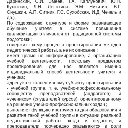
Даринский, С.И. Змеев, Т.А. Каплунович, Ю.Н.
Кулюткин, Л.Н. Лесохина, Э.М. Никитин, В.Г.
Онушкин, А.П. Ситник, Г.С. Сухобская, И.Д. Чечель и
др.).
По содержанию, структуре и форме развивающее
обучение учителя в системе повышения
квалификации отличается от традиционной системы
подготовки:
содержит схему процесса проектирования методов
педагогической работы, а не их описание ;
имеет целью не информирование, а организацию
учебной деятельности, поскольку предметом
проектирования для нас является именно
индивидуальный способ деятельности учителя и
ученика;
адресуется коллективному субъекту проектирования
- учебной группе, т. е. учебно-профессиональному
сообществу преподавателей (андрагогов) и
«учеников» (слушателей курсов), ориентированному
на решение учебно-профессиональных задач ;
выполняет функцию инструмента для образования и
развития такой учебной группы в ситуации реальной
педагогической работы, когда и педагоги, и
преподаватели поочередно оказываются в роли