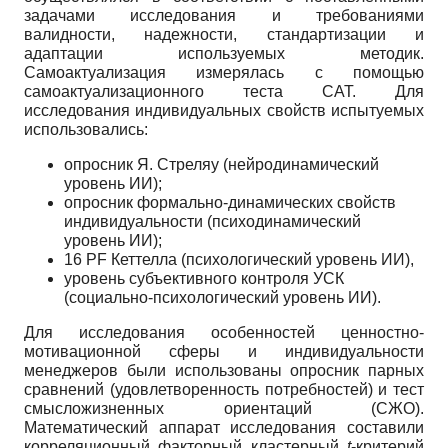
задачами исследования и требованиями
валидности, надежности, стандартизации и
адаптации используемых методик.
Самоактуализация измерялась с помощью
самоактуализационного теста САТ. Для
исследования индивидуальных свойств испытуемых
использовались:
опросник Я. Стреляу (нейродинамический
уровень ИИ);
опросник формально-динамических свойств
индивидуальности (психодинамический
уровень ИИ);
16 PF Кеттелла (психологический уровень ИИ),
уровень субъективного контроля УСК
(социально-психологический уровень ИИ).
Для исследования особенностей ценностно-
мотивационной сферы и индивидуальности
менеджеров были использованы опросник парных
сравнений (удовлетворенность потребностей) и тест
смысложизненных ориентаций (СЖО).
Математический аппарат исследования составили
корреляционный, факторный, кластерный,
t
-критерий