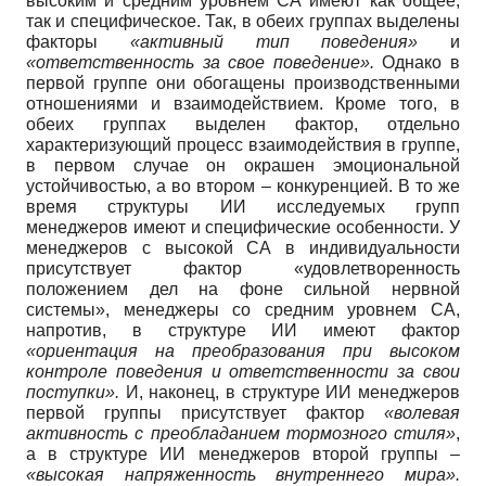
высоким и средним уровнем СА имеют как общее,
так и специфическое. Так, в обеих группах выделены
факторы
«активный тип поведения»
и
«ответственность за свое поведение».
Однако в
первой группе они обогащены производственными
отношениями и взаимодействием. Кроме того, в
обеих группах выделен фактор, отдельно
характеризующий процесс взаимодействия в группе,
в первом случае он окрашен эмоциональной
устойчивостью, а во втором – конкуренцией. В то же
время структуры ИИ исследуемых групп
менеджеров имеют и специфические особенности. У
менеджеров с высокой СА в индивидуальности
присутствует фактор «удовлетворенность
положением дел на фоне сильной нервной
системы», менеджеры со средним уровнем СА,
напротив, в структуре ИИ имеют фактор
«ориентация на преобразования при высоком
контроле поведения и ответственности за свои
поступки».
И, наконец, в структуре ИИ менеджеров
первой группы присутствует фактор
«волевая
активность с преобладанием тормозного стиля»
,
а в структуре ИИ менеджеров второй группы –
«высокая напряженность внутреннего мира».