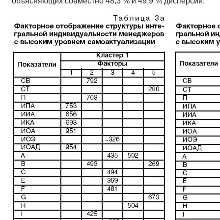
объясняющих совместно 48,3 % и 49,9 % дисперсии.