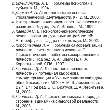
Брушлинский
А.
В.
Проблемы психологии
субъекта. М., 1994.
Деркач
А.
А.
Акмеологические основы
управленческой деятельности. Кн. 2. М., 2000.
Интегральная индивидуальность человека и ее
развитие / Под ред. Б. А. Вяткина. М., 1999.
Каверин
С.
Б
. Психолого-акмеологические
основы развития духовных потребностей:
Автореф. дисс. … д-ра психол. наук. М., 2002.
Коростылева
Л.
А.
Проблема самореализации
личности в системе наук о человеке //
Психологические проблемы самореализации
личности / Под ред. А. А. Крылова, Л. А.
Коростылевой. СПб., 1997.
Леонтье
в
Д
.
А
.
Личностное в личности:
личностный потенциал как основа
самодетерминации // Ученые записки кафедры
общей психологии МГУ им. М. В. Ломоносова.
Вып. 1 / Под ред. Б. С. Братуся, Д. А. Леонтьева.
М., 2002.
Леонтьев
Д.
А.
Психология смысла: природа,
строение и динамика смысловой реальности.
М., 2003.