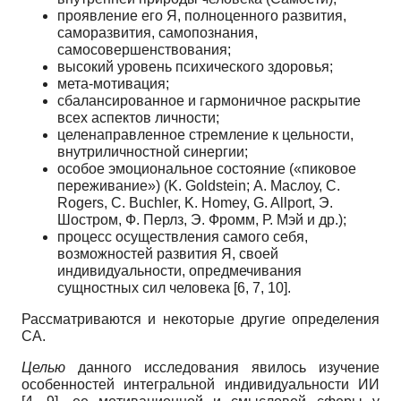
проявление его Я, полноценного развития,
саморазвития, самопознания,
самосовершенствования;
высокий уровень психического здоровья;
мета-мотивация;
сбалансированное и гармоничное раскрытие
всех аспектов личности;
целенаправленное стремление к цельности,
внутриличностной синергии;
особое эмоциональное состояние («пиковое
переживание») (K. Goldstein; А. Маслоу, C.
Rogers, C. Buchler, K. Homey, G. Allport, Э.
Шостром, Ф. Перлз, Э. Фромм, Р. Мэй и др.);
процесс осуществления самого себя,
возможностей развития Я, своей
индивидуальности, опредмечивания
сущностных сил человека [6, 7, 10].
Рассматриваются и некоторые другие определения
СА.
Целью
данного исследования явилось изучение
особенностей интегральной индивидуальности ИИ