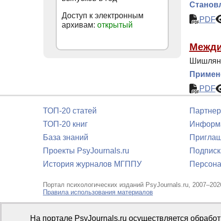
Становл
Доступ к электронным
PDF
архивам:
открытый
Межди
Шишлянн
Примене
PDF
ТОП-20 статей
Партнер
ТОП-20 книг
Информа
База знаний
Приглаш
Проекты PsyJournals.ru
Подписк
История журналов МГППУ
Персона
Портал психологических изданий PsyJournals.ru, 2007–202
Правила использования материалов
Свидетельство регистрации СМИ
Эл № ФС77-66447 от 14 и
На портале PsyJournals.ru осуществляется обрабо
Издатель:
ФГБОУ ВО МГППУ