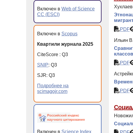
Хухлаев
Включен в
Web of Science
CC (ESCI)
Этнонац
мигран
PDF
Включен в
Scopus
Ильин В
Квартили журнала 2025
Сравнит
классов
CiteScore
:
Q
3
PDF
SNIP
:
Q
3
Астрейк
SJR
:
Q
3
Временн
Подробнее на
PDF
scimagojr.com
Социа
Новожил
Социал
Включен в
Science Index
PDF