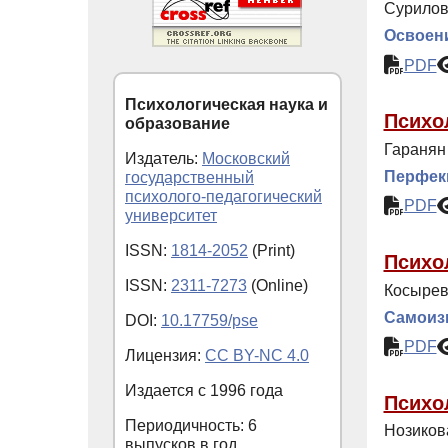
Сурилов
Освоени
PDF
Психологическая наука и
Психо
образование
Гаранян 
Издатель:
Московский
Перфекц
государственный
психолого-педагогический
PDF
университет
ISSN:
1814-2052
(Print)
Психо
ISSN:
2311-7273
(Online)
Косырев
Самоизм
DOI:
10.17759/pse
PDF
Лицензия:
CC BY-NC 4.0
Издается с
1996
года
Психо
Периодичность: 6
Нозиков
выпусков в год