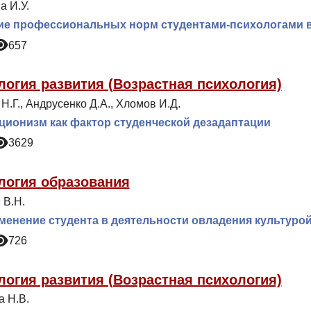
а И.У.
е профессиональных норм студентами-психологами в 
657
логия развития (Возрастная психология)
Н.Г., Андрусенко Д.А., Хломов И.Д.
ионизм как фактор студенческой дезадаптации
3629
логия образования
 В.Н.
енение студента в деятельности овладения культурой
726
логия развития (Возрастная психология)
а Н.В.