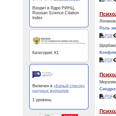
Входит в Ядро РИНЦ,
Russian Science Citation
Психо
Index
Логинова
Роль эм
PDF
Щербако
Конфлик
Категория: К1
PDF
Психо
Мерзляк
Включен в
«Белый список»
Синдро
научных журналов
PDF
1 уровень
Психо