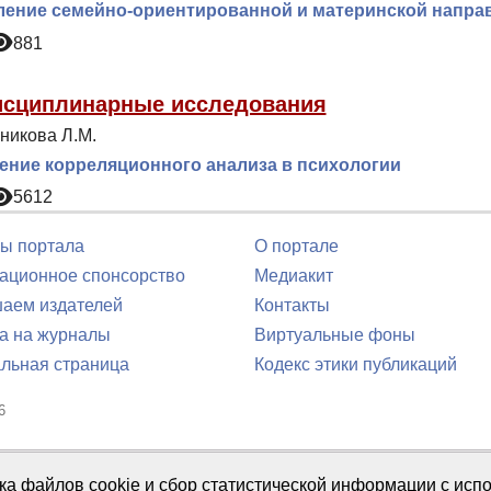
ение семейно-ориентированной и материнской направ
881
сциплинарные исследования
икова Л.М.
ние корреляционного анализа в психологии
5612
ы портала
О портале
ционное спонсорство
Медиакит
аем издателей
Контакты
а на журналы
Виртуальные фоны
льная страница
Кодекс этики публикаций
6
юля 2016 г.
тка файлов cookie и сбор статистической информации с ис