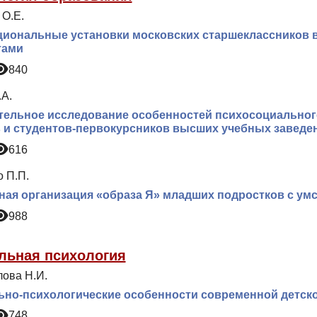
 О.Е.
иональные установки московских старшеклассников в
тами
840
.А.
ельное исследование особенностей психосоциальног
 и студентов-первокурсников высших учебных заведе
616
о П.П.
ая организация «образа Я» младших подростков с ум
988
льная психология
ова Н.И.
ьно-психологические особенности современной детск
748