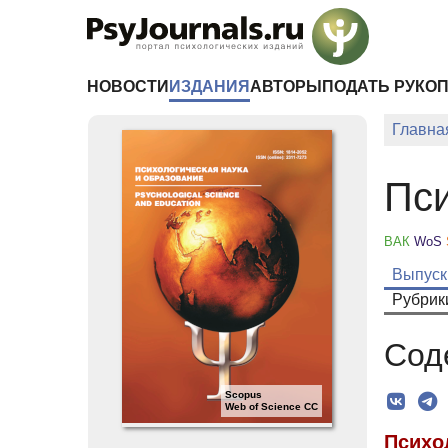
Перейти к основному содержанию
НОВОСТИ
ИЗДАНИЯ
АВТОРЫ
ПОДАТЬ РУКО
Главна
Пси
ВАК
WoS
Выпуск
Рубрик
Сод
Scopus
Web of Science CC
Психо