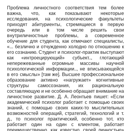
Проблема личностного соответствия тем более
важна, что, как показывают некоторые
исследования, на психологические факультеты
приходят абитуриенты, стремящиеся в первую
очередь или в том числе решить свои
внутриличностные проблемы, а современное
обучение для студента, как отмечают специалисты,
«... безлично и отчужденно холодно по отношению к
его сознанию. Студент и психолог-практик выступают
как «интроецирующий» субъект.., глотающий
непережеванные огромные массивы научной
психологической информации.., не вписывающейся
в его смыслы» [там же]. Высшее профессиональное
образование активно «нагружает» когнитивные
структуры самосознания, их рациональную
составляющую и не особенно обращает внимание на
личностное развитие. Д. А. Ле­онтьев пишет: «Если
академический психолог работает с помощью своих
знаний, с помощью своих каких-то мыслительных
возможностей операций, стратегий, технологий и т.
д., то психолог практический, особенно тот, кто
работает один на один с клиентом, работает
преимущественно, как известно, своей личностью»