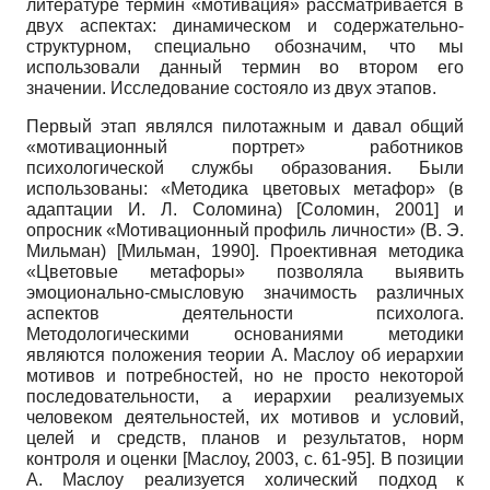
литературе термин «мотивация» рассматривается в
двух аспектах: динамическом и содержательно­
структурном, специально обозначим, что мы
использовали данный термин во втором его
значении. Исследование состояло из двух этапов.
Первый этап являлся пилотажным и давал общий
«мотивационный портрет» работников
психологической службы образования. Были
использованы: «Методика цветовых метафор» (в
адаптации И. Л. Соломина)
[
Соломин, 2001
]
и
опросник «Мотивационный профиль личности» (В. Э.
Мильман)
[
Мильман, 1990
]
. Проективная методика
«Цветовые метафоры» позволяла выявить
эмоционально-смысловую значимость различных
аспектов деятельности психолога.
Методологическими основаниями методики
являются положения теории А. Маслоу об иерархии
мотивов и потребностей, но не просто некоторой
последовательности, а иерархии реализуемых
человеком дея­тельностей, их мотивов и условий,
целей и средств, планов и результатов, норм
контроля и оценки
[
Маслоу, 2003
, с. 61-95]
. В позиции
А. Маслоу реализуется холический подход к