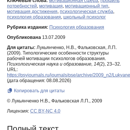
Ключевые слова:
мотивационная сфера
,
профиль
потребностей
,
мотивация
,
мотивационный тип
,
мотивация достижения
,
психологическая служба
,
психология образования
,
школьный психолог
Рубрика издания:
Психология образования
Опубликована
13.07.2009
Для цитаты:
Лукьянченко, Н.В., Фальковская, Л.П.
(2009). Типологические особенности структуры
рабочей мотивации психологов образования.
Психологическая наука и образование,
14
(2), 23–32.
URL:
https://psyjournals.ru/journals/pse/archive/2009_n2/Lukya
(дата обращения: 08.08.2026)
Копировать для цитаты
© Лукьянченко Н.В., Фальковская Л.П., 2009
Лицензия:
CC BY-NC 4.0
Полный текст