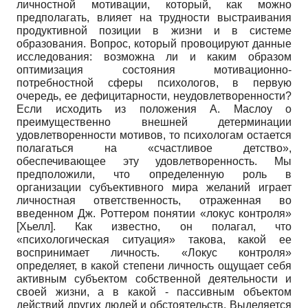
личностной мотивации, который, как можно
предполагать, влияет на трудности выстраивания
продуктивной позиции в жизни и в системе
образования. Вопрос, который провоцируют данные
исследования: возможна ли и каким образом
оптимизация состояния мотивационно-
потребностной сферы психологов, в первую
очередь, ее дефицитарности, неудовлетворенности?
Если исходить из положения А. Маслоу о
преимущественно внешней детерминации
удовлетворенности мотивов, то психологам остается
полагаться на «счастливое детство»,
обеспечивающее эту удовлетворенность. Мы
предположили, что определенную роль в
организации субъективного мира желаний играет
личностная ответственность, отраженная во
введенном Дж. Роттером понятии «локус контроля»
[
Хьелл
]
. Как известно, он полагал, что
«психологическая ситуация» такова, какой ее
воспринимает личность. «Локус контроля»
определяет, в какой степени личность ощущает себя
активным субъектом собственной деятельности и
своей жизни, а в какой - пассивным объектом
действий других людей и обстоятельств. Выделяется