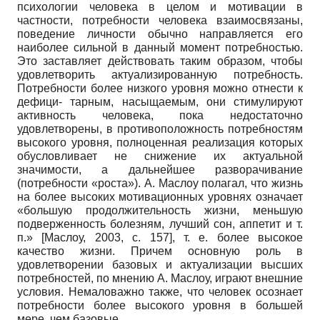
психологии человека в целом и мотивации в
частности, потребности человека взаимосвязаны,
поведение личности обычно направляется его
наиболее сильной в данный момент потребностью.
Это заставляет действовать таким образом, чтобы
удовлетворить актуализированную потребность.
Потребности более низкого уровня можно отнести к
дефици- тарным, насыщаемым, они стимулируют
активность человека, пока недостаточно
удовлетворены, в противоположность потребностям
высокого уровня, полноценная реализация которых
обусловливает не снижение их актуальной
значимости, а дальнейшее разворачивание
(потребности «роста»). А. Маслоу полагал, что жизнь
на более высоких мотивационных уровнях означает
«большую продолжительность жизни, меньшую
подверженность болезням, лучший сон, аппетит и т.
п.»
[
Маслоу, 2003
, с. 157]
, т. е. более высокое
качество жизни. Причем основную роль в
удовлетворении базовых и актуализации высших
потребностей, по мнению А. Маслоу, играют внешние
условия. Немаловажно также, что человек осознает
потребности более высокого уровня в большей
мере, чем базовые.