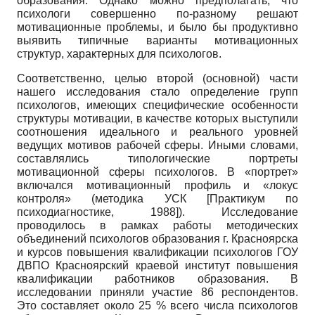
образования. Однако можно предполагать, что
психологи совершенно по-разному решают
мотиваци­онные проблемы, и было бы продуктивно
выявить типичные варианты мотивацион­ных
структур, характерных для психологов.
Соответственно, целью второй (основной) части
нашего исследования стало определение групп
психологов, имеющих специфические особенности
структуры мотивации, в качестве которых выступили
соотношения идеального и реального уровней
ведущих мотивов рабочей сферы. Иными словами,
составлялись типологические портреты
мотивационной сферы психологов. В «портрет»
включался мотивационный профиль и «локус
контроля» (методика УСК
[
Практикум по
психодиагностике, 1988
]
). Исследование
проводилось в рамках работы методических
объединений психологов образования г. Красноярска
и курсов повышения квалификации психологов ГОУ
ДВПО Красноярский краевой институт повышения
квалификации работников образования. В
исследовании приняли участие 86 респондентов.
Это составляет около 25 % всего числа психологов