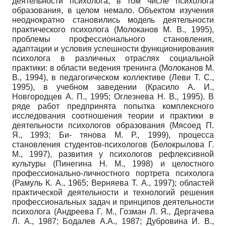
деятельности психолога, в том числе психолога
образования, в целом немало. Объектом изучения
неоднократно становились модель деятельности
практического психолога (Молоканов М. В., 1995),
проблемы профессионального становления,
адаптации и условия успешности функционирования
психолога в различных отраслях социальной
практики: в области ведения тренинга (Молоканов М.
В., 1994), в педагогическом коллективе (Леви Т. С.,
1995), в учебном заведении (Красило А. И.,
Новгородцев А. П., 1995; Оглезнева Н. В., 1995). В
ряде работ предпринята попытка комплексного
исследования соотношения теории и практики в
деятельности психологов образования (Мясоед П.
Я., 1993; Би- тянова М. Р., 1999), процесса
становления студентов-психологов (Белокрылова Г.
М., 1997), развития у психологов рефлексивной
культуры (Пинегина Н. М., 1998) и целостного
профессионально-личностного портрета психолога
(Рамуль К. А., 1965; Верняева Т. А., 1997); областей
практической деятельности и технологий решения
профессиональных задач и принципов деятельности
психолога (Андреева Г. М., Гозман Л. Я., Дергаче­ва
Л. А., 1987; Бодалев А.А., 1987; Дубро­вина И. В.,